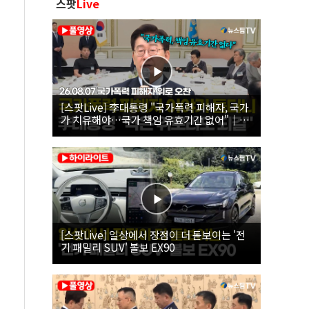
스팟
Live
[스팟Live] 李대통령 "국가폭력 피해자, 국가
가 치유해야…국가 책임 유효기간 없어"｜
26.08.07 국가폭력 피해자 위로 오찬
[스팟Live] 일상에서 장점이 더 돋보이는 '전
기 패밀리 SUV' 볼보 EX90