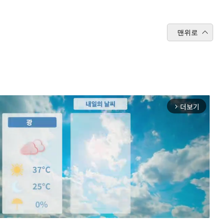
맨위로
더보기
arrow_forward_ios