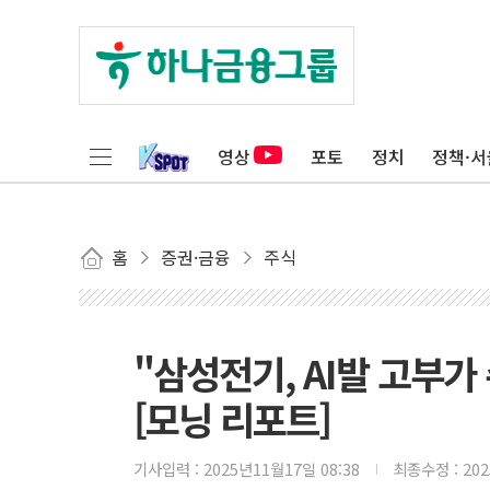
영상
포토
정치
정책·서
홈
증권·금융
주식
"삼성전기, AI발 고부
[모닝 리포트]
기사입력 :
2025년11월17일 08:38
최종수정 :
20