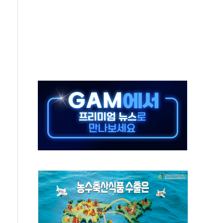
결… 수니파 국가들의 새 안보 협력 구도
비온 59㎡ 18억원대
-서울시 '정책 엇박자'
생애최초만 경쟁 치열
래·ETF 매수에도 고유가·금리·입법 지연 '삼중 부담'
...석유·가스주 올랐지만 빈그룹이 상쇄
총수요 104.3GW 기록
 위기 고조되는 또 다른 중동 화약고
름나기 [뉴스핌 줌인]