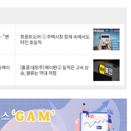
Mute
…"변
프론트도어 ① 주택시장 침체 속에서도
터진 호실적
 동력의
[홍콩 대장주] 메이퇀② 실적은 고속 상
승, 밸류는 역대 저점