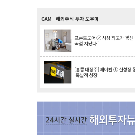
GAM
- 해외주식 투자 도우미
프론트도어 ② 사상 최고가 경신
곡점 지났다"
[홍콩 대장주] 메이퇀 ③ 신성장
'폭발적 성장'