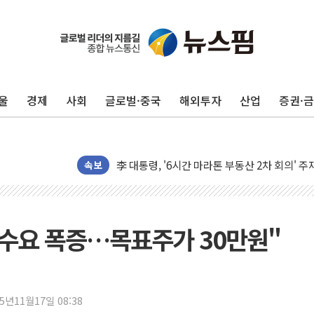
트럼프 "금리 내려야"…파월 때와 달리 워시엔
울
경제
사회
글로벌·중국
해외투자
산업
증권·
특정 정치인 측근 포항시 정책특보 내정설...포
李 "해남 태양광, 대한민국 다음 100년 밑거
李 대통령, '6시간 마라톤 부동산 2차 회의' 
속보
트럼프, 中 겨냥 폴리실리콘 관세 15% 부과
[사진] 빈살만과 에르도안의 만남
이란와이어 "이란 최고지도자 위독…곧 사망해
가 수요 폭증…목표주가 30만원"
남동발전, 해남군에 국내 최대 규모 400MW 
[인도증시] 중동 불안 속 유가 상승에 소폭 하락
황희 '폐버스 청년주택' SNS 글 역풍에 "정부
폭염 누그러지고 가뭄 숙지나...경북동해안권 8
25년11월17일 08:38