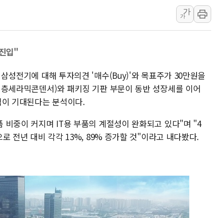
사우디·튀르키예·파키스탄, '공동방위협정' 체
가
신길동 신축도 3.3㎡당 7250만원…써밋 클라
가
용산공원·그린벨트로 또 충돌…반복되는 국토부
[AI 부동산 투데이] 특공 전략도 '극과 극'…
 진입"
[코인시황] 비트코인 6만4000달러대 횡보…고
일 삼성전기에 대해 투자의견 '매수(Buy)'와 목표주가 30만원을
[베트남 증시] 유동성 부진 지속, 강보합 마감
C(적층세라믹콘덴서)와 패키징 기판 부문이 동반 성장세를 이어
'찜통더위'에 전력수요 역대 최고치 경신…한낮 
적이 기대된다는 분석이다.
후티 반군, 예멘 정부군과 사우디 동시 공격…
42.5도 역대급 폭염…동물들도 특별식으로 여
품 비중이 커지며 IT용 부품의 계절성이 완화되고 있다"며 "4
으로 전년 대비 각각 13%, 89% 증가할 것"이라고 내다봤다.