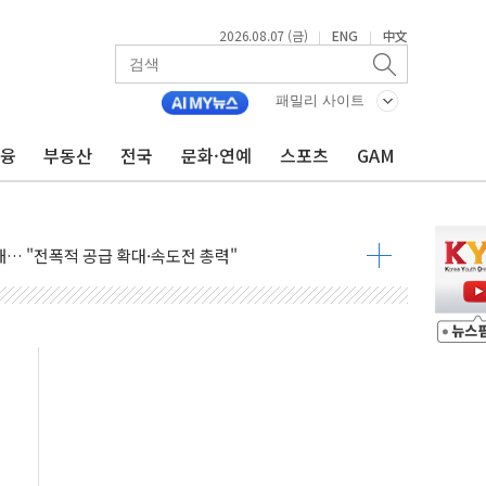
2026.08.07 (금)
ENG
中文
|
|
패밀리 사이트
 톤 낮춰
금융
부동산
전국
문화·연예
스포츠
GAM
항시 '시끌'
름…수도권 집중 완화 전환점"
주재… "전폭적 공급 확대·속도전 총력"
…美 태양광주 급등
도 놀랍지 않아"
태양광 착공…여의도 1.6배 규모
...금융주 낙폭 커
정책 아냐" 해명
~9일 최대 100mm 호우