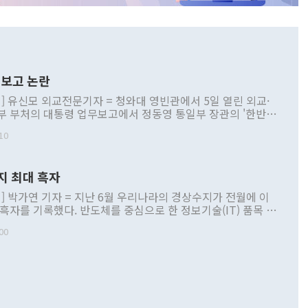
보고 논란
] 유신모 외교전문기자 = 청와대 영빈관에서 5일 열린 외교·
부 부처의 대통령 업무보고에서 정동영 통일부 장관의 '한반도
 구상'과 업무보고 발언이 논란을 빚고 있다. 이날 정 장관의
10
정부 내 조율을 거치지 않은 사안을 정책으로 추진하겠다고 공
는가 하면 사실 관계에 맞지 않은 설명도 있었다. 이재명 대통
로 신중을 기해 달라고 경고했고, 조현 외교부 장관은 '이상
지 최대 흑자
 근거한 비현실적 구상'이라는 비판을 내놨다. 그동안 정 장
책 관련 발언이 물의를 빚은 적은 여러 번 있지만 대통령과 유
] 박가연 기자 = 지난 6월 우리나라의 경상수지가 전월에 이
이 공개적으로 부정적 입장을 표명한 것은 이례적이다. 정 장
 흑자를 기록했다. 반도체를 중심으로 한 정보기술(IT) 품목 수
대북 접근법과 월권을 제어해야 한다는 목소리도 높아지고 있
간 상품수출이 처음으로 1000억달러를 넘어선 영향이다. [자
00
 따르
기자간담회를 하고 있다. [사진=통일부] 2026.07.23 ◆통일
 경상수지는 497억3000만달러 흑자로 집계됐다. 전월(386억
 넘어선 주장 정 장관은 이날 업무보고에서 '한반도 평화공존
)에 이어 두 달 연속 월간 기준 역대 최대 기록을 갈아치웠다.
 설명하면서 이재명 정부 2년차 핵심 과제로 상호 존중·평화
해 상반기 누적 경상수지 흑자는 1910억1000만달러를 기록
·핵 없는 한반도 등 3대 기본 방향을 제시했다. 정 장관은 "대
지 흑자를 견인한 것은 상품수지다. 6월 상품수지는 478억
언어는 멈춰야 한다"면서 주적 용어 대체를 주장했다. 지난 25
 흑자를 기록하며 전월에 이어 역대 최대를 다시 썼다. 국제수