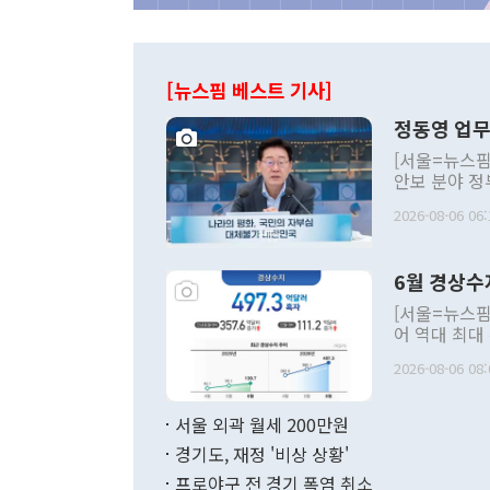
[뉴스핌 베스트 기사]
정동영 업무
[서울=뉴스핌
안보 분야 정
평화공존 발전
2026-08-06 06:
발언 중에는 
언한 것이 있
령은 공개적으
6월 경상수
주의적 희망에
관의 대북 정
[서울=뉴스핌
관 부처 장관
어 역대 최대
관의 무리한 
출 호조로 월
다. [정동영 통일부 장관이 지난달 23일 오후 서울 종로구 정부서울청사에
2026-08-06 08:
료=한국은행] 한국은행이 6일 발표한 '2026년 6월 국제수지(잠정)'에
서 취임 1주년 
면 지난 6월
부 장관 권한
1000만달러
서울 외곽 월세 200만원
발전 구상'을
이에 따라 올
적 갈등 해결
경기도, 재정 '비상 상황'
했다. 경상수
결과 혐오의 
9000만달러
프로야구 전 경기 폭염 취소