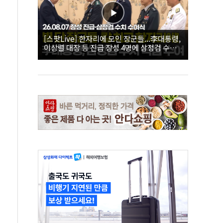
[스팟Live] 한자리에 모인 장군들...李대통령,
이상렬 대장 등 진급 장성 4명에 삼정검 수치
직접 수여｜26.08.07 장성 진급·삼정검 수치
수여식