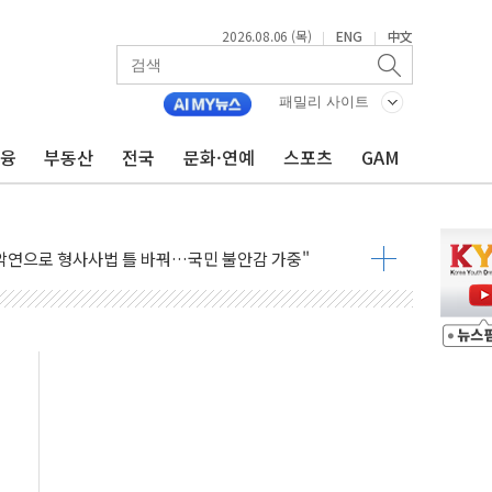
2026.08.06 (목)
ENG
中文
|
|
에 속수무책… 패트리엇 미사일 지원, 작년의 3분의 1
패밀리 사이트
한 목사 불구속 송치
룡 2차 조사…'당정대 회의' 한동훈·방기선 수사도 속도
금융
부동산
전국
문화·연예
스포츠
GAM
에 폭염 절정…서울 한낮 39도
서 불…30여분 만에 진화
' 악연으로 형사사법 틀 바꿔…국민 불안감 가중"
260억원…전년 比 21.2%↑
은 영광…지역펀드 9·10호 확정
상 발사체 발사
상반기 영업이익 2조 돌파
AI 자율비행 기술로 글로벌 방산 시장 공략"
파
제한, 형평성·여론 고려해야…충분한 사회적 논의 주문"