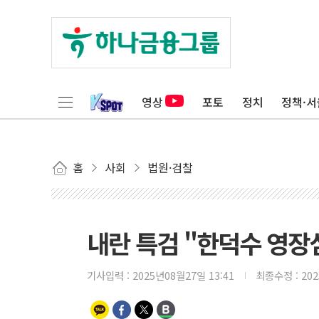
영상
포토
정치
정책·서
홈
사회
법원·검찰
내란 특검 "한덕수 영장
기사입력 :
2025년08월27일 13:41
최종수정 :
20