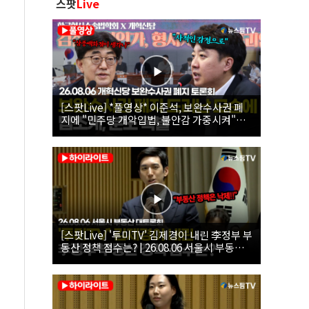
스팟
Live
[스팟Live] *풀영상* 이준석, 보완수사권 폐
지에 "민주당 개악입법, 불안감 가중시켜"｜
26.08.06 개혁신당 보완수사권 폐지 토론회
[스팟Live] '투미TV' 김제경이 내린 李정부 부
동산 정책 점수는? | 26.08.06 서울시 부동산
대토론회