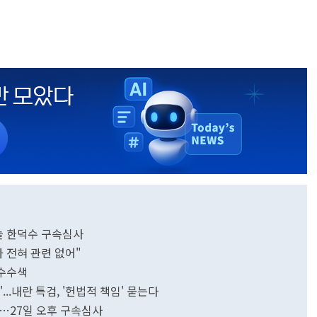
오늘 한덕수 구속심사
 전혀 관련 없어"
압수수색
.내란 특검, '헌법적 책임' 묻는다
로…27일 오후 구속심사