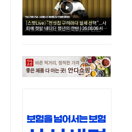
[스팟Live] "전셋집 구하려다 월세 선택"...사
회에 첫발 내디딘 청년의 한탄 | 26.08.06 서울
시 부동산 대토론회