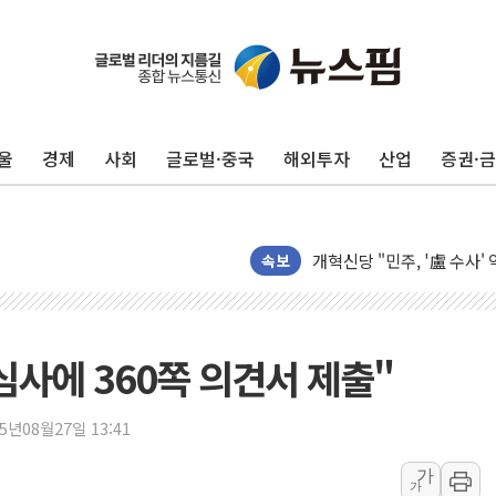
우크라, 러 탄도미사일 공격
"5.18은 북한 지령" 설교
[종합] 특검, '양평' 원희
울
경제
사회
글로벌·중국
해외투자
산업
증권·
[내일날씨] 절기상 '입추'
제천 바이오밸리 공장 옥상
개혁신당 "민주, '盧 수사
속보
CJ온스타일, 2분기 영업익 
AI 연산은 포항, 전력 저장
[속보] 북, 동해상으로 미
심사에 360쪽 의견서 제출"
한국투자증권, 국내 최초 
[IPO] 니어스랩 "피지컬 
25년08월27일 13:41
한패스, 월 송금 60만건 돌
가
李대통령 "청소년 SNS 
가