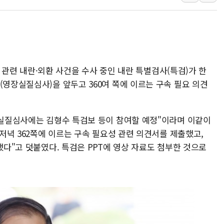
초등학교 앞서 '쾅'…대전 
중소기업계 "세제개편안 기
"전월세 대책 없고 집값만
배틀그라운드 모바일 월드
청와대 "내일 부동산 점검 
엄' 관련 내란·외환 사건을 수사 중인 내란 특별검사(특검)가 한
(영장실질심사)을 앞두고 360여 쪽에 이르는 구속 필요 의견
케이피에프, 2분기 매출액 
국민통합위 "청년엔 기회를
영장실질심사에는 김형수 특검보 등이 참여할 예정"이라며 이같이
 저녁 362쪽에 이르는 구속 필요성 관련 의견서를 제출했고,
했다"고 덧붙였다. 특검은 PPT에 영상 자료도 첨부한 것으로