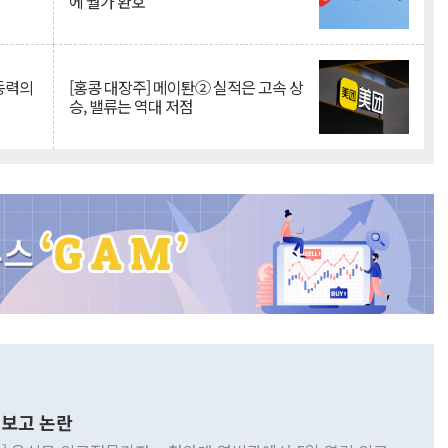
에 월가 환호
 동력의
[홍콩 대장주] 메이퇀② 실적은 고속 상
승, 밸류는 역대 저점
보고 논란