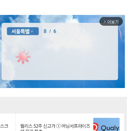
더보기
arrow_forward_ios
Mute
리스크
퀄리스 52주 신고가 ① 어닝서프라이즈