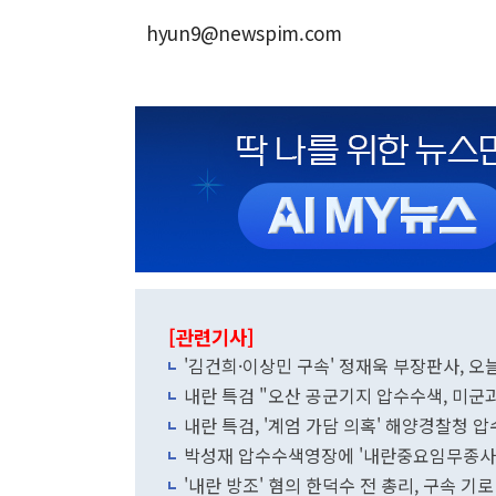
hyun9@newspim.com
[관련기사]
'김건희·이상민 구속' 정재욱 부장판사, 
내란 특검 "오산 공군기지 압수수색, 미군과
내란 특검, '계엄 가담 의혹' 해양경찰청 
박성재 압수수색영장에 '내란중요임무종사'..
'내란 방조' 혐의 한덕수 전 총리, 구속 기