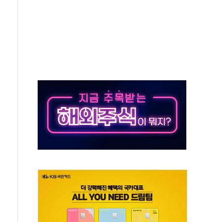
중구서 시내버스 등 3중 추돌·1명 부상
본방향 공감...현장 목소리 반영되길"
 오른다"…서울시 부동산 토론회서 쏟아진 우려
컵 파리서 개막
2차 회의"…주택 공급 방안 논의한다
2136억원
, 중고령층엔 안정을"…세대상생 일자리 특위 출범