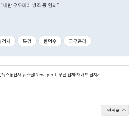
"내란 우두머리 방조 등 혐의"
별검사
특검
한덕수
국무총리
뉴스통신사 뉴스핌(Newspim), 무단 전재-재배포 금지>
맨위로