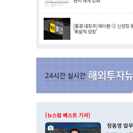
관리 체계 강화
[홍콩 대장주] 메이퇀 ③ 신성장
'폭발적 성장'
[뉴스핌 베스트 기사]
정동영 업무