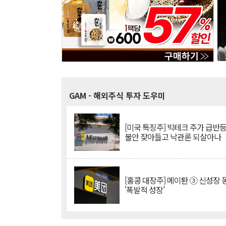
GAM
- 해외주식 투자 도우미
[미국 특징주] 빅테크 주가 급반등..
불안 잦아들고 낙관론 되살아나
[홍콩 대장주] 메이퇀 ③ 신성장
'폭발적 성장'