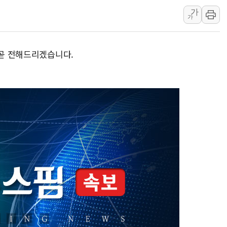
가
李대통령 "결혼 때문에 손해 
가
여수 오동도 인근 해상서 모
추미애, '위안부' 피해자 기림
 곧 전해드리겠습니다.
인천 선재도 갯벌서 해루질 중
인천서 말다툼 중 어머니 흉기
'화합' 꺼낸 김민석에 '뻔뻔