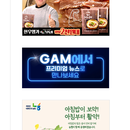
보는 일 없게"…'결혼 페널티' 22개 과제 손본다
터보트 전복…1명 사망·1명 실종
의 날 참석..."국제적 시민 연대로 목소리 내야"
 실종 60대 나흘만에 숨진 채 발견
 살해 10대 아들 체포
' 받아친 정청래…제주 연설서 신경전 고조