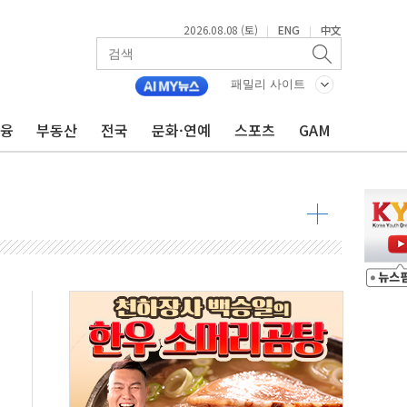
2026.08.08 (토)
ENG
中文
|
|
투입…고수온 양식장 복구·지원 '총력'
산사태 주의보'...경북도, 호우 피해·통제구간 없어
패밀리 사이트
%p' 차 재역전 성공...金 45.42% vs 鄭 44.56%
금융
부동산
전국
문화·연예
스포츠
GAM
·정청래·김민석 당대표 후보
 정청래에 승리...47.75% vs 42.08%
과 발표...김민석 47.75% 정청래 42.08%
표...김민석 45.09% 정청래 43.27% 송영길 11.63%
표...김민석 52.64% 정청래 39.89% 송영길 7.47%
0~8.14)
…공습 한계·탄약 부족 현실화
50㎜ 폭우…강원 동해안 강한 비 이어져
 환경미화원 수거차에 치여 사망
동…60대 남성 2명 숨져