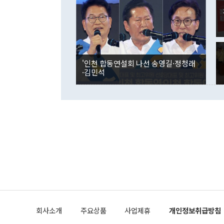
며 "정부 차
인의 해외투자
은 "그것은 
각각 증가했다
잘랐다. 정 
국인의 국내 
않았다는 점에
감소하며 전월
사합의 복원,
경신했다. 외
권이라는 지적
분기 말 만기
뒤 "여기 업
다. 내국인의
'인천 합동연설회 나선 송영길·정청래
부의 한 소식
다. eoyn2@
·김민석
를 거쳐 결정
련 부처 장관
하고 대통령의
한 문제"라고 지적했다. 이재명 대통령이
외교 국방 등
2026.08.05 ◆시대착오적 접근, 대북 인식 오류 더욱 문제인 것은 정 장관
의 이같은 주
실과 다른 인
격히 변화하고
못하고 있다는
되뇌는 것은 
법을 호도하고
이나 미국은 
금까지의 북핵
회사소개
주요상품
사업제휴
개인정보취급방침
공하는 방식으
과 중유 제공