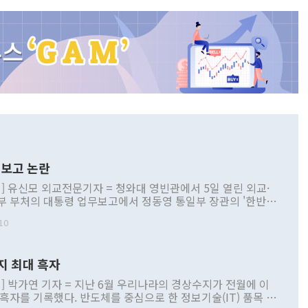
보고 논란
] 유신모 외교전문기자 = 청와대 영빈관에서 5일 열린 외교·
부 부처의 대통령 업무보고에서 정동영 통일부 장관의 '한반도
 구상'과 업무보고 발언이 논란을 빚고 있다. 이날 정 장관의
10
정부 내 조율을 거치지 않은 사안을 정책으로 추진하겠다고 공
는가 하면 사실 관계에 맞지 않은 설명도 있었다. 이재명 대통
로 신중을 기해 달라고 경고했고, 조현 외교부 장관은 '이상
지 최대 흑자
 근거한 비현실적 구상'이라는 비판을 내놨다. 그동안 정 장
책 관련 발언이 물의를 빚은 적은 여러 번 있지만 대통령과 유
] 박가연 기자 = 지난 6월 우리나라의 경상수지가 전월에 이
이 공개적으로 부정적 입장을 표명한 것은 이례적이다. 정 장
 흑자를 기록했다. 반도체를 중심으로 한 정보기술(IT) 품목 수
대북 접근법과 월권을 제어해야 한다는 목소리도 높아지고 있