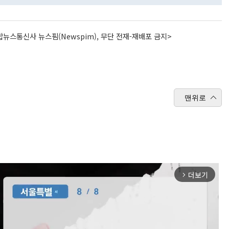
뉴스통신사 뉴스핌(Newspim), 무단 전재-재배포 금지>
맨위로
더보기
arrow_forward_ios