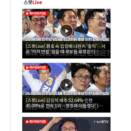
스팟
Live
[스팟Live] 환호 속 입장해 나란히 ‘찰칵’…서
로 ‘저격 연설’ 들을 때 후보들 표정은? |
26.08.08 더불어민주당 당대표·최고위원 후
보 인천 합동연설회
[스팟Live] 김민석 제주 52.64%·인천
45.09%로 연속 1위…정청래 따돌렸다’ |
26.08.08 더불어민주당 당대표·최고위원 후
보 인천 합동연설회