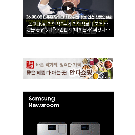
[스팟Live] 김민석 “누가 김민석보다 국정 방
향을 공유했나”…인천서 ‘대체불가’ 외쳤다 |
26.08.08 더불어민주당 당대표·최고위원 후
보 인천 합동연설회