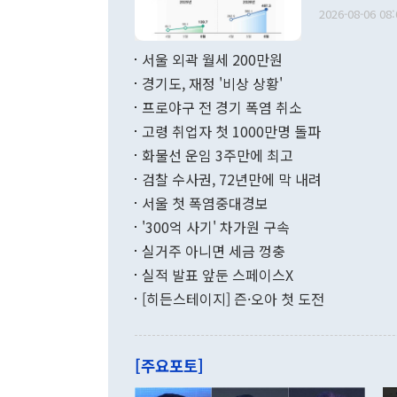
출 호조로 월
다. [정동영 통일부 장관이 지난달 23일 오후 서울 종로구 정부서울청사에
2026-08-06 08:
료=한국은행] 한국은행이 6일 발표한 '2026년 6월 국제수지(잠정)'에
서 취임 1주년 
면 지난 6월
부 장관 권한
1000만달러
서울 외곽 월세 200만원
발전 구상'을
이에 따라 올
적 갈등 해결
경기도, 재정 '비상 상황'
했다. 경상수
결과 혐오의 
9000만달러
프로야구 전 경기 폭염 취소
년간의 CVI
지 기준 상품
고령 취업자 첫 1000만명 돌파
무너졌다고도 
며 월간 기준
현실을 바꾸는
달러로 38.
화물선 운임 3주만에 최고
를 평화 체제
196.9% 급
검찰 수사권, 72년만에 막 내려
함께 4자 대
수출은 160
지만 이 대통
서울 첫 폭염중대경보
(18.6%) 
화공존 정책이
했다. 통관 기
'300억 사기' 차가원 구속
다"고 지적했
(16.4%)
투리가 잡혀 
실거주 아니면 세금 껑충
월(-10억9
쁜 상황이 초
증가와 유류할
실적 발표 앞둔 스페이스X
9·19 군사
기록했지만 
[히든스테이지] 즌·오아 첫 도전
"우리의 선의
로 전환됐다.
으로 약간의 의문
를 기록해 전
관은 업무보고
는 배당수입
주의에 근거한
줄면서 25억
[주요포토]
라며 "여러분
억1000만달
이 9월 러시
였던 올해 3