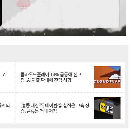
Mute
.AI
클라우드플레어 14% 급등해 신고
점...AI 지출 확대에 전망 상향
 동력의
[홍콩 대장주] 메이퇀② 실적은 고속 상
승, 밸류는 역대 저점