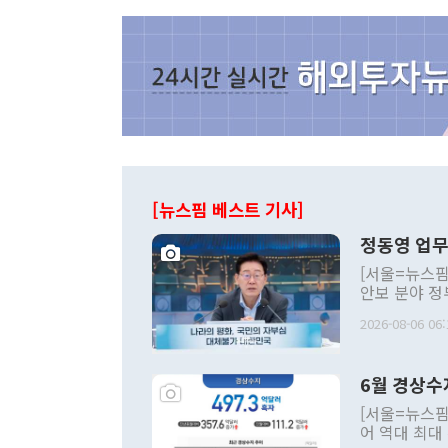
[뉴스핌 베스트 기사]
정동영 업무
[서울=뉴스핌
안보 분야 정
평화공존 발전
2026-08-06 06:
발언 중에는 
언한 것이 있
령은 공개적으
6월 경상수
주의적 희망에
관의 대북 정
[서울=뉴스핌
관 부처 장관
어 역대 최대
관의 무리한 