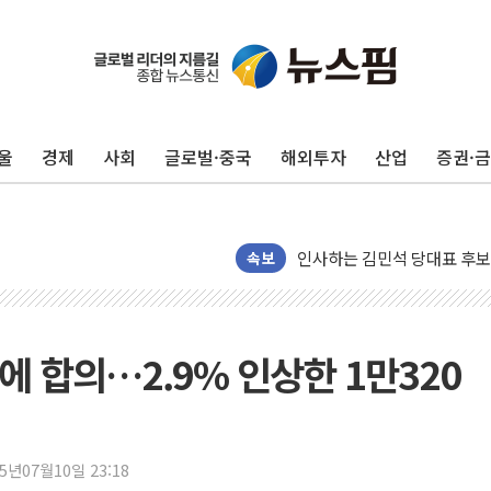
포항시 재난예산 40억 긴급 
울진·영덕 '호우특보'-포항 '
[종합] 김민석, 정청래에 '0.86
울
경제
사회
글로벌·중국
해외투자
산업
증권·
인천 합동연설회 나선 송영길
김민석, 2주차 제주·인천 경선서
인사하는 김민석 당대표 후보
[속보] 민주, 제주·인천 경선 결
속보
[속보] 민주, 인천 경선 결과 발
[속보] 민주, 제주 경선 결과 발
이번주 국내 주요 금융일정(8.1
만에 합의…2.9% 인상한 1만320
美, 이란전 출구전략 만지작
강릉·동해·삼척 시간당 최대 
폐기물 수거하다 참변…60대
25년07월10일 23:18
서울 중랑구 주택가서 흉기 난