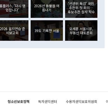
원에서 (참석을) 검토하고 있다"고 발언한 데 대해서도 조 장관
가 80억1000만달러, 외국인의 국내투자가 46억3000만달러
'선관위 특검' 국민
외교부의 몫"이라며 "아직 거기까지 진도가 나가지 않았다"고
홈플러스, '다시 영
2026년 동물원 여
. 증권투자에서는 외국인의 국내 주식 매도세가 이어졌다. 외
추천위 첫 회의…
업합니다'
름나기
장관이 이날 소개한 대북 구상과 설명은 정부 내 조율을 거치지
주식 투자는 차익실현 매도 등의 영향으로 316억1000만달러
후보추천 절차 착수
서 문제가 있다. 특히 주적 표현 대체와 국호 사용, 9·19 군
(-310억5000만달러)에 이어 역대 최대 순매도 기록을 다시
 4자회담 추진 등은 통일부 장관이 결정할 사안이 아니어서 월
국인의 국내 채권투자는 세계국채지수(WGBI) 자금 유입에도
이 나오고 있다. 이 대통령은 정 장관의 업무보고를 듣고 난
도래 영향으로 증가 폭이 줄어든 52억9000만달러를 기록했
무보고에 발표했다고 승인난 건 아니다"라고 재차 확인했다. 정
2026 을지연습 준
오세훈 서울시장,
 해외 증권투자는 주식을 중심으로 35억6000만달러 증가했
39도 기록한 서울
비보고회
부동산 대토론회
통은 "정 장관의 발언 내용은 대부분 국가안전보장회의(NSC)
newspim.com
된 사안이 아닌 정 장관의 개인적 생각에 가깝다"며 "안보 관
이 정부의 공식 정책이 아닌 사안을 추진하겠다고 업무보고를
 면전에서 '국군통수권자가 나서야 한다'고 주장한 것은 심각
 5일 청와대 영빈관에서 열린 통일
 외교 안보 부처 업무보고에서 발언하고 있다. [사진=청와대]
장이 현 시점에서 이미 참고가 될 수 없는 과거의 경험 또는 사
식에 기반하고 있다는 것이다. 정 장관이 주장하는 구상은 급
 있는 북한의 전략과 한반도 및 국제 정세를 전혀 반영하지
 비판이 제기되고 있다. 정 장관이 "흘러간 선(先)비핵화만
현실을 바꾸지 못한다"고 언급한 것은 지금까지의 대북 접근
 있다. 북핵 위기 발발 이후 지금까지 모든 핵 협상에서 한국
북한에 선비핵화를 공식적으로 요구한 적이 없기 때문이다. 지
 협상은 북한의 비핵화 조치에 한·미가 상응하는 대가를 제
로 이뤄졌다. 1994년 북·미 제네바 기본합의는 핵시설 동결
청소년보호정책
독자권익센터
수용자권익보호위원회
의 교환이었다. 2005년 9.19 공동성명도 북한의 비핵화 조치