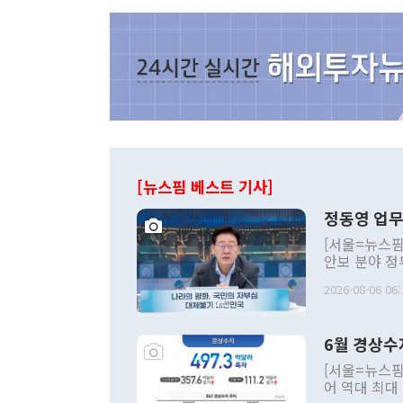
[뉴스핌 베스트 기사]
정동영 업무
[서울=뉴스핌
안보 분야 정
평화공존 발전
2026-08-06 06:
발언 중에는 
언한 것이 있
령은 공개적으
6월 경상수
주의적 희망에
관의 대북 정
[서울=뉴스핌
관 부처 장관
어 역대 최대
관의 무리한 