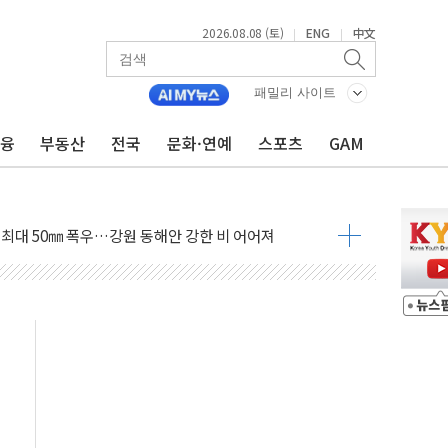
2026.08.08 (토)
ENG
中文
|
|
패밀리 사이트
금융
부동산
전국
문화·연예
스포츠
GAM
(8.10~8.14)
만지작…공습 한계·탄약 부족 현실화
 최대 50㎜ 폭우…강원 동해안 강한 비 어어져
…60대 환경미화원 수거차에 치여 사망
흉기 난동…60대 남성 2명 숨져
손해 보는 일 없게"…'결혼 페널티' 22개 과제 손본다
서 모터보트 전복…1명 사망·1명 실종
자 기림의 날 참석..."국제적 시민 연대로 목소리 내야"
질 중 실종 60대 나흘만에 숨진 채 발견
 흉기 살해 10대 아들 체포