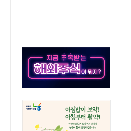
 '뻔뻔' 받아친 정청래…제주 연설서 신경전 고조
재검토 지시…與 "적극 환영"·野 "졸속 국정"
주의보…10일까지 최대 3.5m 높은 물결
사망 23명…정부, 비상대응기구 가동
, 수도 베이징도 부동산 규제 철폐
위 상승으로 피서객 7명 고립…전원 구조
별똥별 멍' 운영…페르세우스 유성우 관측
시간당 50mm 이상 폭우…호우경보 발효
0대 숨져…온열질환 여부 조사
능시험 오전 집중 편성…체감온도 38도 넘으면 중단