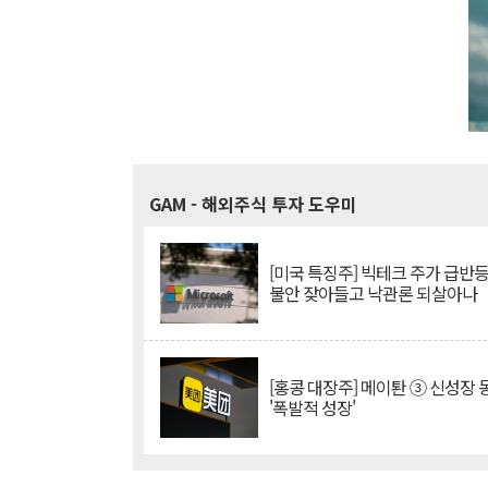
GAM
- 해외주식 투자 도우미
[미국 특징주] 빅테크 주가 급반등..
불안 잦아들고 낙관론 되살아나
[홍콩 대장주] 메이퇀 ③ 신성장
'폭발적 성장'