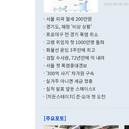
출 호조로 월
다. [정동영 통일부 장관이 지난달 23일 오후 서울 종로구 정부서울청사에
2026-08-06 08:
료=한국은행] 한국은행이 6일 발표한 '2026년 6월 국제수지(잠정)'에
서 취임 1주년 
면 지난 6월
부 장관 권한
1000만달러
서울 외곽 월세 200만원
발전 구상'을
이에 따라 올
적 갈등 해결
경기도, 재정 '비상 상황'
했다. 경상수
결과 혐오의 
9000만달러
프로야구 전 경기 폭염 취소
년간의 CVI
지 기준 상품
고령 취업자 첫 1000만명 돌파
무너졌다고도 
며 월간 기준
현실을 바꾸는
달러로 38.
화물선 운임 3주만에 최고
를 평화 체제
196.9% 급
검찰 수사권, 72년만에 막 내려
함께 4자 대
수출은 160
지만 이 대통
서울 첫 폭염중대경보
(18.6%) 
화공존 정책이
했다. 통관 기
'300억 사기' 차가원 구속
다"고 지적했
(16.4%)
투리가 잡혀 
실거주 아니면 세금 껑충
월(-10억9
쁜 상황이 초
증가와 유류할
실적 발표 앞둔 스페이스X
9·19 군사
기록했지만 
[히든스테이지] 즌·오아 첫 도전
"우리의 선의
로 전환됐다.
으로 약간의 의문
를 기록해 전
관은 업무보고
는 배당수입
주의에 근거한
줄면서 25억
[주요포토]
라며 "여러분
억1000만달
이 9월 러시
였던 올해 3