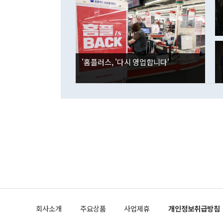
며 "정부 차
인의 해외투자
은 "그것은 
각각 증가했다
잘랐다. 정 
국인의 국내 
않았다는 점에
감소하며 전월
사합의 복원,
경신했다. 외
권이라는 지적
분기 말 만기
뒤 "여기 업
다. 내국인의
'홈플러스, '다시 영업합니다'
부의 한 소식
다. eoyn2@
를 거쳐 결정
련 부처 장관
하고 대통령의
한 문제"라고 지적했다. 이재명 대통령이
외교 국방 등
2026.08.05 ◆시대착오적 접근, 대북 인식 오류 더욱 문제인 것은 정 장관
의 이같은 주
실과 다른 인
격히 변화하고
못하고 있다는
되뇌는 것은 
법을 호도하고
이나 미국은 
금까지의 북핵
회사소개
주요상품
사업제휴
개인정보취급방침
공하는 방식으
과 중유 제공