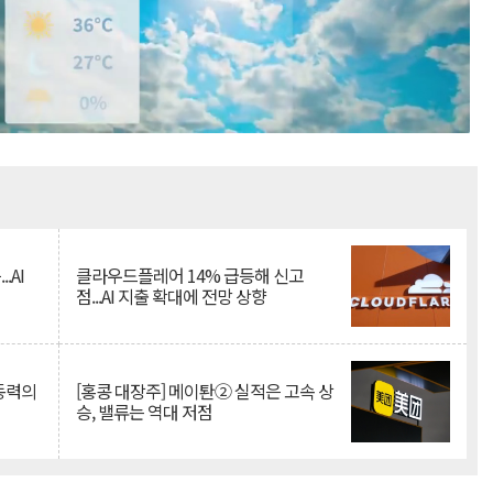
Mute
.AI
클라우드플레어 14% 급등해 신고
점...AI 지출 확대에 전망 상향
 동력의
[홍콩 대장주] 메이퇀② 실적은 고속 상
승, 밸류는 역대 저점