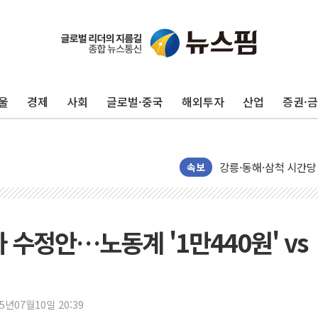
울
경제
사회
글로벌·중국
해외투자
산업
증권·
이번주 국내 주요 금융일정
美, 이란전 출구전략 
강릉·동해·삼척 시간당
속보
폐기물 수거하다 참변
서울 중랑구 주택가서 
李대통령 "결혼 때문에 
 수정안…노동계 '1만440원' vs
여수 오동도 인근 해상
추미애, '위안부' 피해
인천 선재도 갯벌서 해루
25년07월10일 20:39
인천서 말다툼 중 어머니