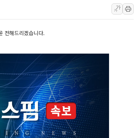
'화합' 꺼낸 김민석에
가
가
李대통령, ISA 개편 
동해중부 전 해상 풍랑
 곧 전해드리겠습니다.
연일 폭염에 온열질환 
中 전방위 아파트 부양
인제 용대리 계곡서 수
동해시, 11~14일 '
강원 중·남부 동해안 
청양 밭에서 일하던 9
폭염에 車 운전면허 기