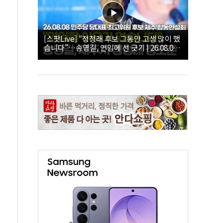
[스팟Live] “정청래 후보 그동안 고생 많이 했
습니다”…송영길, 연임에 선 긋기 | 26.08.08
더불어민주당 당대표·최고위원 후보 제주 합
동연설회