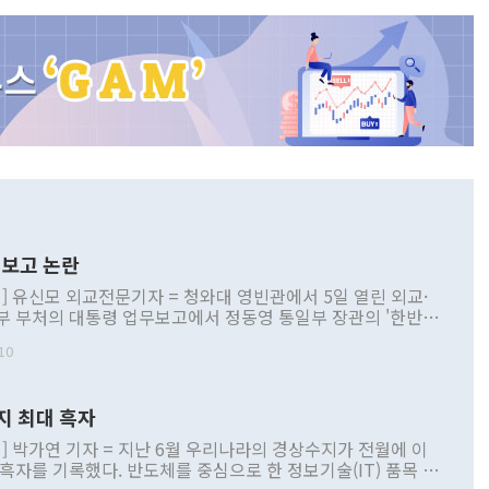
보고 논란
] 유신모 외교전문기자 = 청와대 영빈관에서 5일 열린 외교·
부 부처의 대통령 업무보고에서 정동영 통일부 장관의 '한반도
 구상'과 업무보고 발언이 논란을 빚고 있다. 이날 정 장관의
10
정부 내 조율을 거치지 않은 사안을 정책으로 추진하겠다고 공
는가 하면 사실 관계에 맞지 않은 설명도 있었다. 이재명 대통
로 신중을 기해 달라고 경고했고, 조현 외교부 장관은 '이상
지 최대 흑자
 근거한 비현실적 구상'이라는 비판을 내놨다. 그동안 정 장
책 관련 발언이 물의를 빚은 적은 여러 번 있지만 대통령과 유
] 박가연 기자 = 지난 6월 우리나라의 경상수지가 전월에 이
이 공개적으로 부정적 입장을 표명한 것은 이례적이다. 정 장
 흑자를 기록했다. 반도체를 중심으로 한 정보기술(IT) 품목 수
대북 접근법과 월권을 제어해야 한다는 목소리도 높아지고 있