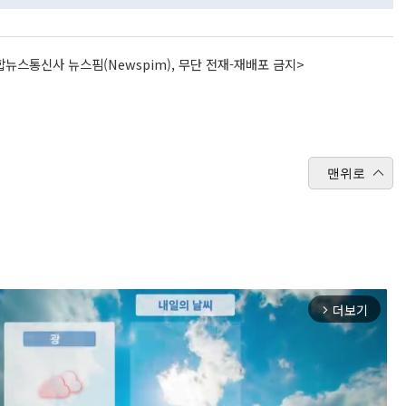
뉴스통신사 뉴스핌(Newspim), 무단 전재-재배포 금지>
맨위로
더보기
arrow_forward_ios