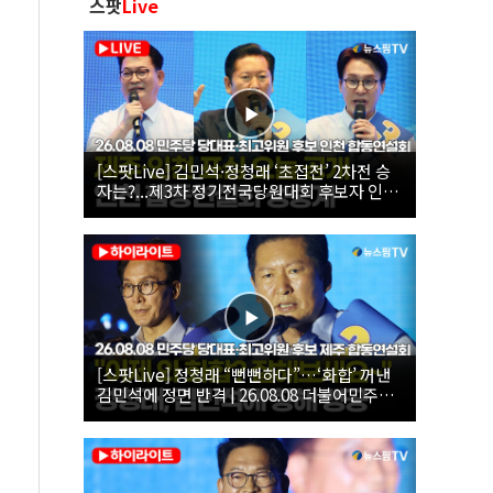
스팟
Live
[스팟Live] 김민석·정청래 ‘초접전’ 2차전 승
자는?...제3차 정기전국당원대회 후보자 인천
합동연설회 생중계 | 26.08.08
[스팟Live] 정청래 “뻔뻔하다”…‘화합’ 꺼낸
김민석에 정면 반격 | 26.08.08 더불어민주당
당대표·최고위원 후보 제주 합동연설회