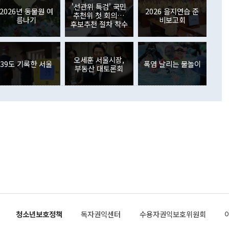
원에서 (참석을) 검토하고 있다"고 발언한 데 대해서도 조 장관
가 80억1000만달러, 외국인의 국내투자가 46억3000만달러
'선관위 특검' 국민
외교부의 몫"이라며 "아직 거기까지 진도가 나가지 않았다"고
2026년 동물원 여
2026 을지연습 준
. 증권투자에서는 외국인의 국내 주식 매도세가 이어졌다. 외
추천위 첫 회의…
름나기
비보고회
장관이 이날 소개한 대북 구상과 설명은 정부 내 조율을 거치지
주식 투자는 차익실현 매도 등의 영향으로 316억1000만달러
후보추천 절차 착수
서 문제가 있다. 특히 주적 표현 대체와 국호 사용, 9·19 군
(-310억5000만달러)에 이어 역대 최대 순매도 기록을 다시
 4자회담 추진 등은 통일부 장관이 결정할 사안이 아니어서 월
국인의 국내 채권투자는 세계국채지수(WGBI) 자금 유입에도
이 나오고 있다. 이 대통령은 정 장관의 업무보고를 듣고 난
도래 영향으로 증가 폭이 줄어든 52억9000만달러를 기록했
무보고에 발표했다고 승인난 건 아니다"라고 재차 확인했다. 정
오세훈 서울시장,
 해외 증권투자는 주식을 중심으로 35억6000만달러 증가했
39도 기록한 서울
폭염 날리는 물놀이
부동산 대토론회
통은 "정 장관의 발언 내용은 대부분 국가안전보장회의(NSC)
newspim.com
된 사안이 아닌 정 장관의 개인적 생각에 가깝다"며 "안보 관
이 정부의 공식 정책이 아닌 사안을 추진하겠다고 업무보고를
 면전에서 '국군통수권자가 나서야 한다'고 주장한 것은 심각
 5일 청와대 영빈관에서 열린 통일
 외교 안보 부처 업무보고에서 발언하고 있다. [사진=청와대]
장이 현 시점에서 이미 참고가 될 수 없는 과거의 경험 또는 사
식에 기반하고 있다는 것이다. 정 장관이 주장하는 구상은 급
 있는 북한의 전략과 한반도 및 국제 정세를 전혀 반영하지
 비판이 제기되고 있다. 정 장관이 "흘러간 선(先)비핵화만
현실을 바꾸지 못한다"고 언급한 것은 지금까지의 대북 접근
 있다. 북핵 위기 발발 이후 지금까지 모든 핵 협상에서 한국
북한에 선비핵화를 공식적으로 요구한 적이 없기 때문이다. 지
 협상은 북한의 비핵화 조치에 한·미가 상응하는 대가를 제
로 이뤄졌다. 1994년 북·미 제네바 기본합의는 핵시설 동결
청소년보호정책
독자권익센터
수용자권익보호위원회
의 교환이었다. 2005년 9.19 공동성명도 북한의 비핵화 조치