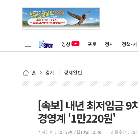
영상
포토
정치
정책·서
홈
경제
경제일반
[속보] 내년 최저임금 9차
경영계 '1만220원'
기사입력 :
2025년07월10일 20:39
최종수정 :
20