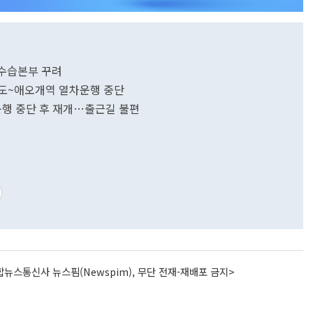
고수습본부 꾸려
의도~애오개역 열차운행 중단
행 중단 후 재개…출근길 불편
뉴스통신사 뉴스핌(Newspim), 무단 전재-재배포 금지>