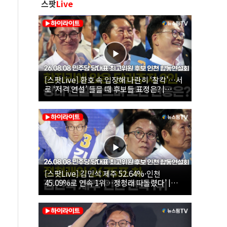
스팟
Live
[스팟Live] 환호 속 입장해 나란히 ‘찰칵’…서
로 ‘저격 연설’ 들을 때 후보들 표정은? |
26.08.08 더불어민주당 당대표·최고위원 후
보 인천 합동연설회
[스팟Live] 김민석 제주 52.64%·인천
45.09%로 연속 1위…정청래 따돌렸다’ |
26.08.08 더불어민주당 당대표·최고위원 후
보 인천 합동연설회