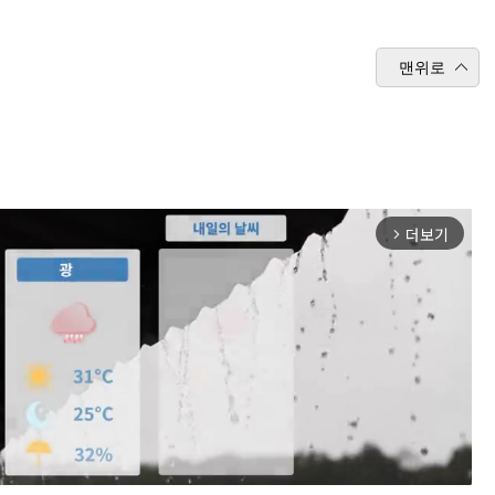
맨위로
더보기
arrow_forward_ios