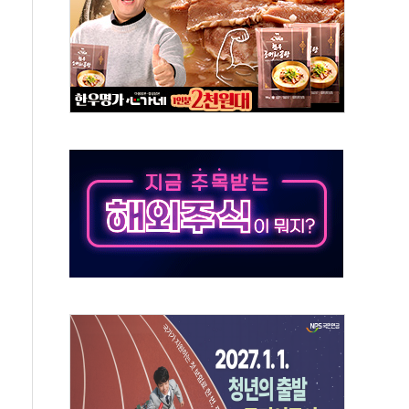
50㎜ 폭우…강원 동해안 강한 비 이어져
 환경미화원 수거차에 치여 사망
동…60대 남성 2명 숨져
보는 일 없게"…'결혼 페널티' 22개 과제 손본다
터보트 전복…1명 사망·1명 실종
의 날 참석..."국제적 시민 연대로 목소리 내야"
 실종 60대 나흘만에 숨진 채 발견
 살해 10대 아들 체포
' 받아친 정청래…제주 연설서 신경전 고조