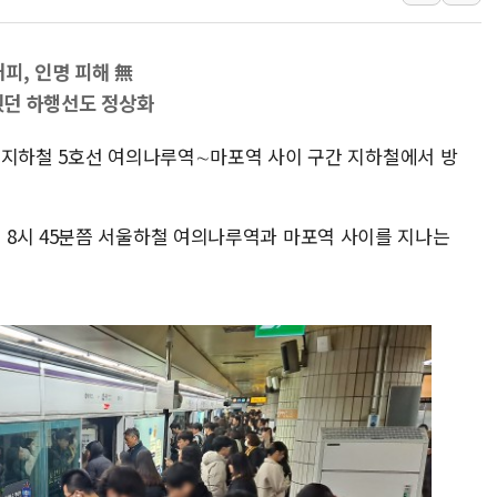
강릉·동해·삼척 시간당 최대 
폐기물 수거하다 참변…60대
피, 인명 피해 無
서울 중랑구 주택가서 흉기 난
멈췄던 하행선도 정상화
李대통령 "결혼 때문에 손해 
서울 지하철 5호선 여의나루역∼마포역 사이 구간 지하철에서 방
여수 오동도 인근 해상서 모
추미애, '위안부' 피해자 기림
인천 선재도 갯벌서 해루질 중
8시 45분쯤 서울하철 여의나루역과 마포역 사이를 지나는
인천서 말다툼 중 어머니 흉기
'화합' 꺼낸 김민석에 '뻔뻔