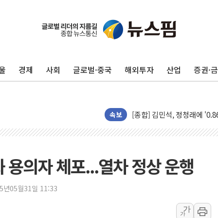
울
경제
사회
글로벌·중국
해외투자
산업
증권·
포항시 재난예산 40억 긴급 
울진·영덕 '호우특보'-포항 '
[종합] 김민석, 정청래에 '0.86
인천 합동연설회 나선 송영길
속보
김민석, 2주차 제주·인천 경선서
인사하는 김민석 당대표 후보
[속보] 민주, 제주·인천 경선 결
화 용의자 체포...열차 정상 운행
[속보] 민주, 인천 경선 결과 발
[속보] 민주, 제주 경선 결과 발
25년05월31일 11:33
이번주 국내 주요 금융일정(8.1
가
가
美, 이란전 출구전략 만지작