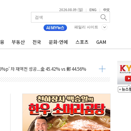
2026.08.09 (일)
ENG
中文
|
|
패밀리 사이트
금융
부동산
전국
문화·연예
스포츠
GAM
투입…고수온 양식장 복구·지원 '총력'
산사태 주의보'...경북도, 호우 피해·통제구간 없어
%p' 차 재역전 성공...金 45.42% vs 鄭 44.56%
·정청래·김민석 당대표 후보
 정청래에 승리...47.75% vs 42.08%
과 발표...김민석 47.75% 정청래 42.08%
표...김민석 45.09% 정청래 43.27% 송영길 11.63%
표...김민석 52.64% 정청래 39.89% 송영길 7.47%
0~8.14)
…공습 한계·탄약 부족 현실화