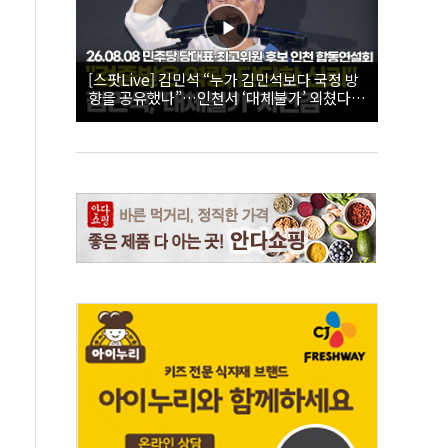
[스팟Live] 김민석 “누가 김민석보다 국정 방
향을 공유했나”…인천서 ‘대체불가’ 외쳤다 |
26.08.08 더불어민주당 당대표·최고위원 후
보 인천 합동연설회