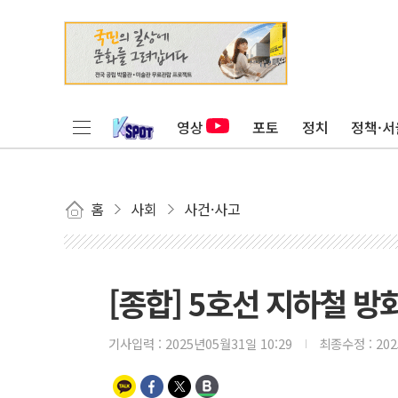
영상
포토
정치
정책·서
홈
사회
사건·사고
[종합] 5호선 지하철 방
기사입력 :
2025년05월31일 10:29
최종수정 :
20