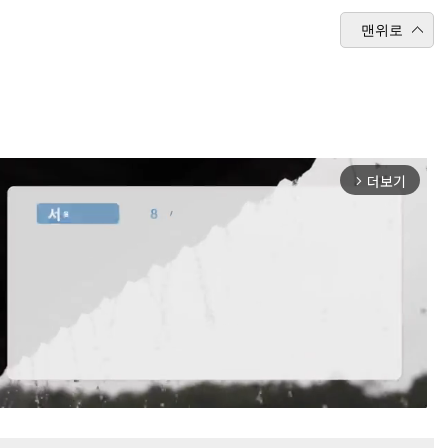
맨위로
더보기
arrow_forward_ios