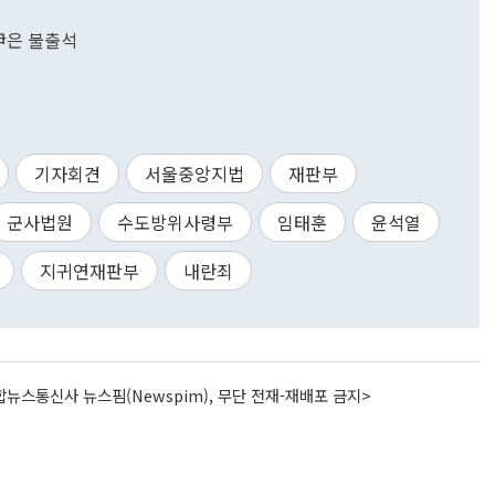
.尹은 불출석
기자회견
서울중앙지법
재판부
군사법원
수도방위사령부
임태훈
윤석열
지귀연재판부
내란죄
뉴스통신사 뉴스핌(Newspim), 무단 전재-재배포 금지>