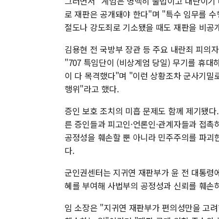
그러면서 "계엄은 명백히 불법이고 내란이기 
로 재판은 공개돼야 한다"며 "특수 임무를 
절도나 강도죄로 기소됐을 때도 재판을 비공개
김용현 전 국방부 장관 등 주요 내란죄 피의
"707 특임단이 (비상계엄 당일) 무기를 휴대
이 다 목격했다"며 "이런 상황조차 군사기밀
행위"라고 했다.
증인 보호 조치의 미흡 문제도 함께 제기됐다.
른 증인들과 피고인·언론인·관계자들과 접촉하
공정성을 훼손할 뿐 아니라 민주주의를 파괴한
다.
군인권센터는 지귀연 재판부가 윤 전 대통령에게
혜를 부여해 사법부의 공정성과 신뢰를 훼손
임 소장은 "지귀연 재판부가 편의성만을 고려