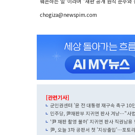
훼손하는 일"이라며 "재판 공개 원칙 준수와
chogiza@newspim.com
[관련기사]
군인권센터 '윤 전 대통령 재구속 촉구 10
민주당, 尹재판부 지귀연 판사 겨냥…"사
'尹 재판 촬영 불허' 지귀연 판사 직권남용
尹, 오늘 3차 공판서 첫 '지상출입'…포토라