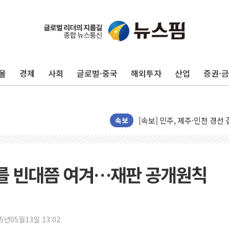
울진·영덕 '호우특보'-포항 '
[종합] 김민석, 정청래에 '0.86
인천 합동연설회 나선 송영길
울
경제
사회
글로벌·중국
해외투자
산업
증권·
김민석, 2주차 제주·인천 경선서
인사하는 김민석 당대표 후보
[속보] 민주, 제주·인천 경선 결
속보
[속보] 민주, 인천 경선 결과 발
[속보] 민주, 제주 경선 결과 발
이번주 국내 주요 금융일정(8.1
죄를 빈대쯤 여겨…재판 공개원칙
美, 이란전 출구전략 만지작
강릉·동해·삼척 시간당 최대 
폐기물 수거하다 참변…60대
서울 중랑구 주택가서 흉기 난
25년05월13일 13:02
李대통령 "결혼 때문에 손해 