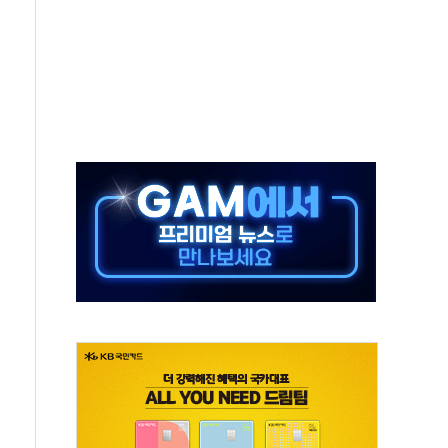
터보트 전복…1명 사망·1명 실종
의 날 참석..."국제적 시민 연대로 목소리 내야"
 실종 60대 나흘만에 숨진 채 발견
 살해 10대 아들 체포
' 받아친 정청래…제주 연설서 신경전 고조
지시…與 "적극 환영"·野 "졸속 국정"