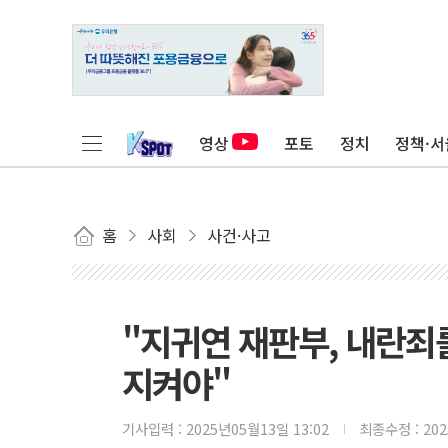
영상
포토
정치
정책·서
홈
사회
사건·사고
"지귀연 재판부, 내란
지켜야"
기사입력 :
2025년05월13일 13:02
최종수정 :
20