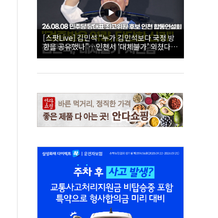
[스팟Live] 김민석 “누가 김민석보다 국정 방
향을 공유했나”…인천서 ‘대체불가’ 외쳤다 |
26.08.08 더불어민주당 당대표·최고위원 후
보 인천 합동연설회