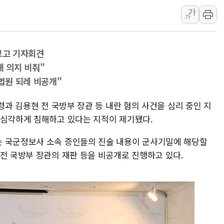
가
여수 오동도 인근 해상서 모
가
추미애, '위안부' 피해자 기림
인천 선재도 갯벌서 해루질 중
보고 기자회견
인천서 말다툼 중 어머니 흉기
개 의지 비춰"
'화합' 꺼낸 김민석에 '뻔뻔
법원 되레 비공개"
李대통령, ISA 개편 재검토 
령과 김용현 전 국방부 장관 등 내란 혐의 사건을 심리 중인 지
 심각하게 침해하고 있다는 지적이 제기됐다.
는 국군정보사 소속 증인들의 진술 내용이 군사기밀에 해당할
 전 국방부 장관의 재판 등을 비공개로 진행하고 있다.