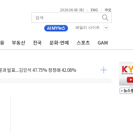
2026.08.08 (토)
ENG
中文
|
|
산사태 주의보'...경북도, 호우 피해·통제구간 없어
%p' 차 재역전 성공...金 45.42% vs 鄭 44.56%
패밀리 사이트
·정청래·김민석 당대표 후보
금융
부동산
전국
문화·연예
스포츠
GAM
 정청래에 승리...47.75% vs 42.08%
과 발표...김민석 47.75% 정청래 42.08%
표...김민석 45.09% 정청래 43.27% 송영길 11.63%
표...김민석 52.64% 정청래 39.89% 송영길 7.47%
0~8.14)
…공습 한계·탄약 부족 현실화
50㎜ 폭우…강원 동해안 강한 비 이어져
 환경미화원 수거차에 치여 사망
동…60대 남성 2명 숨져
보는 일 없게"…'결혼 페널티' 22개 과제 손본다