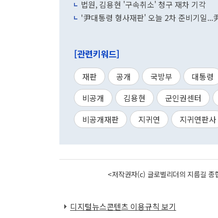
법원, 김용현 '구속취소' 청구 재차 기각
'尹대통령 형사재판' 오늘 2차 준비기일..
[관련키워드]
재판
공개
국방부
대통령
비공개
김용현
군인권센터
비공개재판
지귀연
지귀연판사
<저작권자(c) 글로벌리더의 지름길 종합
디지털뉴스콘텐츠 이용규칙 보기