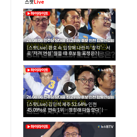
스팟
Live
[스팟Live] 환호 속 입장해 나란히 ‘찰칵’…서
로 ‘저격 연설’ 들을 때 후보들 표정은? |
26.08.08 더불어민주당 당대표·최고위원 후
보 인천 합동연설회
[스팟Live] 김민석 제주 52.64%·인천
45.09%로 연속 1위…정청래 따돌렸다’ |
26.08.08 더불어민주당 당대표·최고위원 후
보 인천 합동연설회