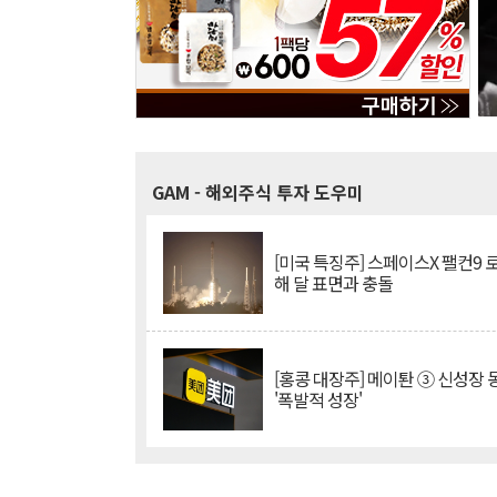
GAM
- 해외주식 투자 도우미
[미국 특징주] 스페이스X 팰컨9 
해 달 표면과 충돌
[홍콩 대장주] 메이퇀 ③ 신성장
'폭발적 성장'