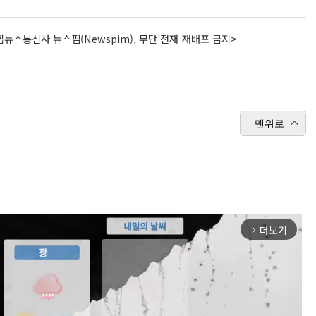
뉴스통신사 뉴스핌(Newspim), 무단 전재-재배포 금지>
맨위로
더보기
arrow_forward_ios