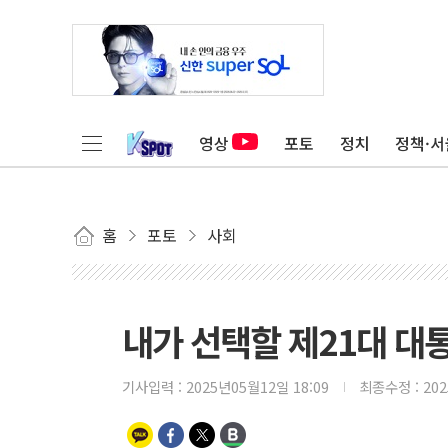
영상
포토
정치
정책·서
홈
포토
사회
내가 선택할 제21대 대
기사입력 :
2025년05월12일 18:09
최종수정 :
20