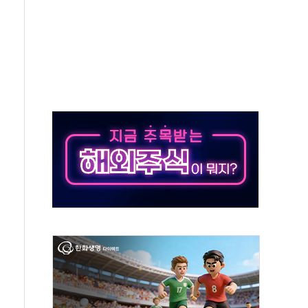
용품 등 94개 제품 안전기준 '부적합'
'다산점' 열어
…식약처 AI 심사·소방청 119안심콜 영문 영상 제작
증명서 발급…7일부터 온라인 대리 신청 가능
회의…중증환자 이송체계 전국 확대 점검
한눈에'…인사처, 공무원 인사제도 안내서 발간
끝…김민석, 신천지 허위신고에 배신 사과 안 해"
국방개혁은 정치적 감정 따라 추진해선 안 돼"
 '비욘드 디 어비스' 수상작 발표
위크' 참가…리모델링 상담 제공