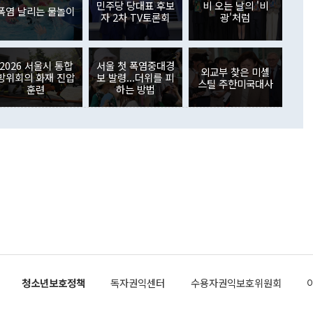
외교부의 몫"이라며 "아직 거기까지 진도가 나가지 않았다"고
민주당 당대표 후보
비 오는 날의 '비
. 증권투자에서는 외국인의 국내 주식 매도세가 이어졌다. 외
폭염 날리는 물놀이
자 2차 TV토론회
광'처럼
장관이 이날 소개한 대북 구상과 설명은 정부 내 조율을 거치지
주식 투자는 차익실현 매도 등의 영향으로 316억1000만달러
서 문제가 있다. 특히 주적 표현 대체와 국호 사용, 9·19 군
(-310억5000만달러)에 이어 역대 최대 순매도 기록을 다시
 4자회담 추진 등은 통일부 장관이 결정할 사안이 아니어서 월
국인의 국내 채권투자는 세계국채지수(WGBI) 자금 유입에도
이 나오고 있다. 이 대통령은 정 장관의 업무보고를 듣고 난
도래 영향으로 증가 폭이 줄어든 52억9000만달러를 기록했
2026 서울시 통합
서울 첫 폭염중대경
무보고에 발표했다고 승인난 건 아니다"라고 재차 확인했다. 정
외교부 찾은 미셸
 해외 증권투자는 주식을 중심으로 35억6000만달러 증가했
방위회의 화재 진압
보 발령...더위를 피
스틸 주한미국대사
통은 "정 장관의 발언 내용은 대부분 국가안전보장회의(NSC)
newspim.com
훈련
하는 방법
된 사안이 아닌 정 장관의 개인적 생각에 가깝다"며 "안보 관
이 정부의 공식 정책이 아닌 사안을 추진하겠다고 업무보고를
 면전에서 '국군통수권자가 나서야 한다'고 주장한 것은 심각
 5일 청와대 영빈관에서 열린 통일
 외교 안보 부처 업무보고에서 발언하고 있다. [사진=청와대]
장이 현 시점에서 이미 참고가 될 수 없는 과거의 경험 또는 사
식에 기반하고 있다는 것이다. 정 장관이 주장하는 구상은 급
 있는 북한의 전략과 한반도 및 국제 정세를 전혀 반영하지
 비판이 제기되고 있다. 정 장관이 "흘러간 선(先)비핵화만
현실을 바꾸지 못한다"고 언급한 것은 지금까지의 대북 접근
 있다. 북핵 위기 발발 이후 지금까지 모든 핵 협상에서 한국
북한에 선비핵화를 공식적으로 요구한 적이 없기 때문이다. 지
 협상은 북한의 비핵화 조치에 한·미가 상응하는 대가를 제
로 이뤄졌다. 1994년 북·미 제네바 기본합의는 핵시설 동결
청소년보호정책
독자권익센터
수용자권익보호위원회
의 교환이었다. 2005년 9.19 공동성명도 북한의 비핵화 조치
에 상응조치를 제공하는 '행동 대 행동' 원칙이 적용됐다. 대북