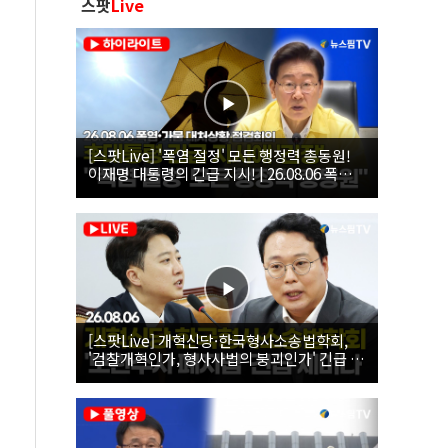
스팟
Live
[스팟Live] '폭염 절정' 모든 행정력 총동원!
이재명 대통령의 긴급 지시! | 26.08.06 폭염•
가뭄 대처상황 점검회의
[스팟Live] 개혁신당·한국형사소송법학회,
'검찰개혁인가, 형사사법의 붕괴인가' 긴급 세
미나｜26.08.06