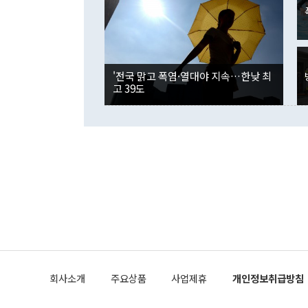
은 "그것은 
각각 증가했다
잘랐다. 정 
국인의 국내 
않았다는 점에
감소하며 전월
사합의 복원,
경신했다. 외
권이라는 지적
분기 말 만기
뒤 "여기 업
다. 내국인의
'전국 맑고 폭염·열대야 지속…한낮 최
부의 한 소식
다. eoyn2@
고 39도
를 거쳐 결정
련 부처 장관
하고 대통령의
한 문제"라고 지적했다. 이재명 대통령이
외교 국방 등
2026.08.05 ◆시대착오적 접근, 대북 인식 오류 더욱 문제인 것은 정 장관
의 이같은 주
실과 다른 인
격히 변화하고
못하고 있다는
되뇌는 것은 
법을 호도하고
이나 미국은 
금까지의 북핵
회사소개
주요상품
사업제휴
개인정보취급방침
공하는 방식으
과 중유 제공
의 모든 단계