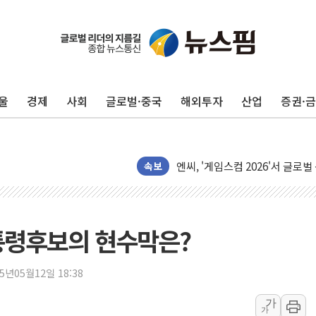
울
경제
사회
글로벌·중국
해외투자
산업
증권·
피치 "韓 코스피 약세 장기화 시
법원, 한미 임주현 지분 100억
엔씨, '게임스컴 2026'서 글로
속보
롯데백화점, '홈스타일링 페어'…
[AI 카드뉴스] 어린이집·유치원
운수업·기업활동 '원스톱'으로..
통령후보의 현수막은?
[르포] 폭염 속 '자폭 드론' 첫
공정위 "국고채 PD 15곳, 관행
25년05월12일 18:38
중소기업 기술자료 중국 계열사에
정부, 한화오션·에코프로비엠 등 
가
가