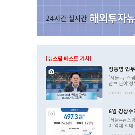
[뉴스핌 베스트 기사]
정동영 업무
[서울=뉴스핌
안보 분야 정
평화공존 발전
2026-08-06 06:
발언 중에는 
언한 것이 있
령은 공개적으
6월 경상수
주의적 희망에
관의 대북 정
[서울=뉴스핌
관 부처 장관
어 역대 최대
관의 무리한 
출 호조로 월
다. [정동영 통일부 장관이 지난달 23일 오후 서울 종로구 정부서울청사에
2026-08-06 08: