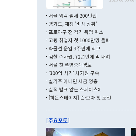
료=한국은행] 한국은행이 6일 발표한 '2026년 6월 국제수지(잠정)'에
서 취임 1주년 
면 지난 6월
부 장관 권한
1000만달러
서울 외곽 월세 200만원
발전 구상'을
이에 따라 올
적 갈등 해결
경기도, 재정 '비상 상황'
했다. 경상수
결과 혐오의 
9000만달러
프로야구 전 경기 폭염 취소
년간의 CVI
지 기준 상품
고령 취업자 첫 1000만명 돌파
무너졌다고도 
며 월간 기준
현실을 바꾸는
달러로 38.
화물선 운임 3주만에 최고
를 평화 체제
196.9% 급
검찰 수사권, 72년만에 막 내려
함께 4자 대
수출은 160
지만 이 대통
서울 첫 폭염중대경보
(18.6%) 
화공존 정책이
했다. 통관 기
'300억 사기' 차가원 구속
다"고 지적했
(16.4%)
투리가 잡혀 
실거주 아니면 세금 껑충
월(-10억9
쁜 상황이 초
증가와 유류할
실적 발표 앞둔 스페이스X
9·19 군사
기록했지만 
[히든스테이지] 즌·오아 첫 도전
"우리의 선의
로 전환됐다.
으로 약간의 의문
를 기록해 전
관은 업무보고
는 배당수입
주의에 근거한
줄면서 25억
[주요포토]
라며 "여러분
억1000만달
이 9월 러시
였던 올해 3
며 "정부 차
인의 해외투자