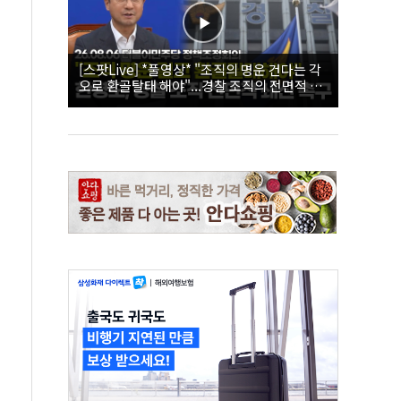
[스팟Live] *풀영상* "조직의 명운 건다는 각
오로 환골탈태 해야"...경찰 조직의 전면적 쇄
신 촉구한 한병도 | 26.08.06 더불어민주당 정
책조정회의