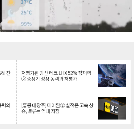
Mute
로켓 잔
저평가된 방산 테크 LHX 52% 잠재력
② 중장기 성장 동력과 저평가
 동력의
[홍콩 대장주] 메이퇀② 실적은 고속 상
승, 밸류는 역대 저점