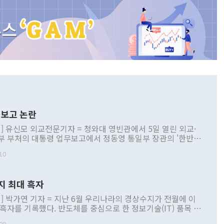
보고 논란
] 유신모 외교전문기자 = 청와대 영빈관에서 5일 열린 외교·
부 부처의 대통령 업무보고에서 정동영 통일부 장관의 '한반도
 구상'과 업무보고 발언이 논란을 빚고 있다. 이날 정 장관의
10
정부 내 조율을 거치지 않은 사안을 정책으로 추진하겠다고 공
는가 하면 사실 관계에 맞지 않은 설명도 있었다. 이재명 대통
로 신중을 기해 달라고 경고했고, 조현 외교부 장관은 '이상
지 최대 흑자
 근거한 비현실적 구상'이라는 비판을 내놨다. 그동안 정 장
책 관련 발언이 물의를 빚은 적은 여러 번 있지만 대통령과 유
] 박가연 기자 = 지난 6월 우리나라의 경상수지가 전월에 이
이 공개적으로 부정적 입장을 표명한 것은 이례적이다. 정 장
 흑자를 기록했다. 반도체를 중심으로 한 정보기술(IT) 품목 수
대북 접근법과 월권을 제어해야 한다는 목소리도 높아지고 있
간 상품수출이 처음으로 1000억달러를 넘어선 영향이다. [자
00