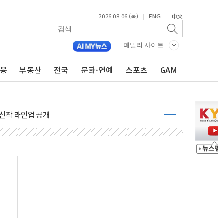
2026.08.06 (목)
ENG
中文
|
|
패밀리 사이트
금융
부동산
전국
문화·연예
스포츠
GAM
 주택수요 위축 우려"
 가압류 결정…4자 연합 균열 조짐
벌 신작 라인업 공개
리빙 최대 50% 할인
 비상! 수족구병이 다시 유행합니다.
.데이터처, 기업 3만1000곳 경제통계조사
 실사격…미 해병대, 한반도 지형서 FPV 공격훈련 공개
 아닌 담합…76조2000억 입찰 영향"
 넘긴 세라젬…공정위 과징금 4억3200만원
'슈퍼을' 5곳 선정...소부장 핵심기업 추가 육성