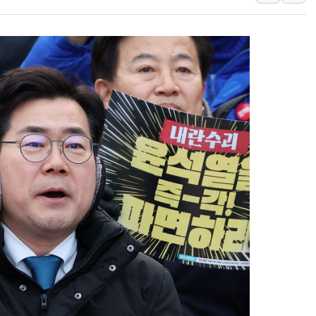
펄어비스, 붉은사막 영상 콘테스트
현대리바트, '2026 코리아빌드
[K메이커] 코셔에서 할랄까지…대
[특징주] 비철금속 업종 11% 
흥국자산운용, 코스닥 성장주 담
외국인 돌아왔지만 …'삼전·하이