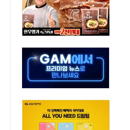
 '비욘드 디 어비스' 수상작 발표
위크' 참가…리모델링 상담 제공
상, 종가가 넘은 건 국경 아닌 '식문화 장벽'
급등…구리 가격 상승 전망 부각
은 채권혼합 펀드 2종 출시
닉스'는 사고 급등주는 팔았다