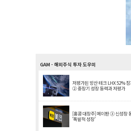
GAM
- 해외주식 투자 도우미
저평가된 방산 테크 LHX 52% 
② 중장기 성장 동력과 저평가
[홍콩 대장주] 메이퇀 ③ 신성장
'폭발적 성장'