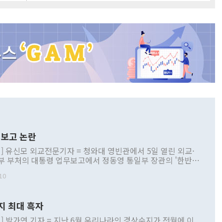
보고 논란
] 유신모 외교전문기자 = 청와대 영빈관에서 5일 열린 외교·
부 부처의 대통령 업무보고에서 정동영 통일부 장관의 '한반도
 구상'과 업무보고 발언이 논란을 빚고 있다. 이날 정 장관의
10
정부 내 조율을 거치지 않은 사안을 정책으로 추진하겠다고 공
는가 하면 사실 관계에 맞지 않은 설명도 있었다. 이재명 대통
로 신중을 기해 달라고 경고했고, 조현 외교부 장관은 '이상
지 최대 흑자
 근거한 비현실적 구상'이라는 비판을 내놨다. 그동안 정 장
책 관련 발언이 물의를 빚은 적은 여러 번 있지만 대통령과 유
] 박가연 기자 = 지난 6월 우리나라의 경상수지가 전월에 이