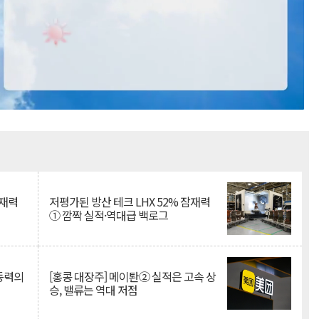
Mute
잠재력
저평가된 방산 테크 LHX 52% 잠재력
① 깜짝 실적·역대급 백로그
 동력의
[홍콩 대장주] 메이퇀② 실적은 고속 상
승, 밸류는 역대 저점