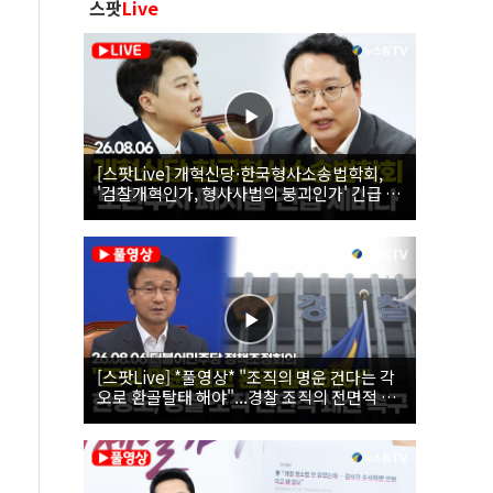
스팟
Live
[스팟Live] 개혁신당·한국형사소송법학회,
'검찰개혁인가, 형사사법의 붕괴인가' 긴급 세
미나｜26.08.06
[스팟Live] *풀영상* "조직의 명운 건다는 각
오로 환골탈태 해야"...경찰 조직의 전면적 쇄
신 촉구한 한병도 | 26.08.06 더불어민주당 정
책조정회의