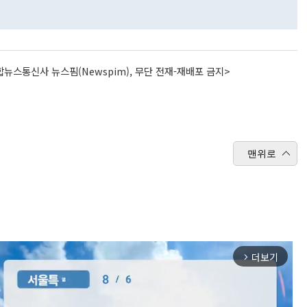
뉴스통신사 뉴스핌(Newspim), 무단 전재-재배포 금지>
맨위로
더보기
arrow_forward_ios