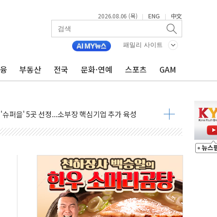
2026.08.06 (목)
ENG
中文
|
|
 비상! 수족구병이 다시 유행합니다.
.데이터처, 기업 3만1000곳 경제통계조사
패밀리 사이트
 실사격…미 해병대, 한반도 지형서 FPV 공격훈련 공개
금융
부동산
전국
문화·연예
스포츠
GAM
 아닌 담합…76조2000억 입찰 영향"
 넘긴 세라젬…공정위 과징금 4억3200만원
'슈퍼을' 5곳 선정...소부장 핵심기업 추가 육성
용품 등 94개 제품 안전기준 '부적합'
'다산점' 열어
…식약처 AI 심사·소방청 119안심콜 영문 영상 제작
증명서 발급…7일부터 온라인 대리 신청 가능
회의…중증환자 이송체계 전국 확대 점검
한눈에'…인사처, 공무원 인사제도 안내서 발간
끝…김민석, 신천지 허위신고에 배신 사과 안 해"
국방개혁은 정치적 감정 따라 추진해선 안 돼"