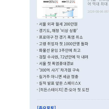
관 부처 장관
어 역대 최대
관의 무리한 
출 호조로 월
다. [정동영 통일부 장관이 지난달 23일 오후 서울 종로구 정부서울청사에
2026-08-06 08:
료=한국은행] 한국은행이 6일 발표한 '2026년 6월 국제수지(잠정)'에
서 취임 1주년 
면 지난 6월
부 장관 권한
1000만달러
서울 외곽 월세 200만원
발전 구상'을
이에 따라 올
적 갈등 해결
경기도, 재정 '비상 상황'
했다. 경상수
결과 혐오의 
9000만달러
프로야구 전 경기 폭염 취소
년간의 CVI
지 기준 상품
고령 취업자 첫 1000만명 돌파
무너졌다고도 
며 월간 기준
현실을 바꾸는
달러로 38.
화물선 운임 3주만에 최고
를 평화 체제
196.9% 급
검찰 수사권, 72년만에 막 내려
함께 4자 대
수출은 160
지만 이 대통
서울 첫 폭염중대경보
(18.6%) 
화공존 정책이
했다. 통관 기
'300억 사기' 차가원 구속
다"고 지적했
(16.4%)
투리가 잡혀 
실거주 아니면 세금 껑충
월(-10억9
쁜 상황이 초
증가와 유류할
실적 발표 앞둔 스페이스X
9·19 군사
기록했지만 
[히든스테이지] 즌·오아 첫 도전
"우리의 선의
로 전환됐다.
으로 약간의 의문
를 기록해 전
관은 업무보고
는 배당수입
주의에 근거한
줄면서 25억
[주요포토]
라며 "여러분