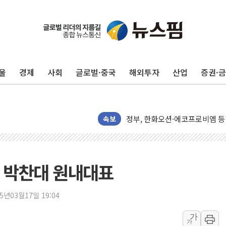
[AI 카드뉴스] 어린이집·유치원
운수업·기업활동 '원스톱'으로..
[르포] 폭염 속 '자폭 드론' 첫
울
경제
사회
글로벌·중국
해외투자
산업
증권·
공정위 "국고채 PD 15곳, 관행
중소기업 기술자료 중국 계열사에
정부, 한화오션·에코프로비엠 등 
국표원, 해외직구 물놀이기구·유아
속보
쉐이크쉑, 남양주 현대아울렛에 
정부혁신 우수사례 세계에 알린다
부모가 정부24에서 자녀 출입국
 박찬대 원내대표
소방청, 전국 시·도 구급과장 
'달라진 임신·출산·육아 지원 
25년03월17일 19:04
정청래 "2차 TV토론으로 게임 
가
가
윤상현, 사관학교 통합 비판…"