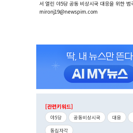
서 열린 야5당 공동 비상시국 대응을 위한 범국
mironj19@newspim.com
[관련키워드]
야5당
공동비상시국
대응
동십자각