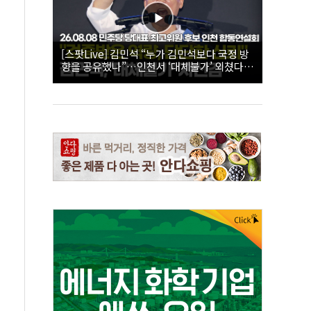
[스팟Live] 김민석 “누가 김민석보다 국정 방
향을 공유했나”…인천서 ‘대체불가’ 외쳤다 |
26.08.08 더불어민주당 당대표·최고위원 후
보 인천 합동연설회