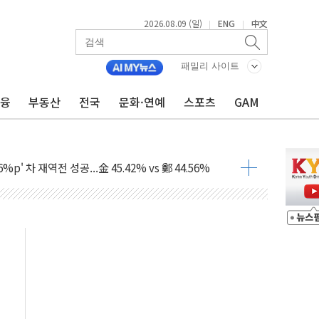
2026.08.09 (일)
ENG
中文
|
|
패밀리 사이트
금융
부동산
전국
문화·연예
스포츠
GAM
투입…고수온 양식장 복구·지원 '총력'
산사태 주의보'...경북도, 호우 피해·통제구간 없어
%p' 차 재역전 성공...金 45.42% vs 鄭 44.56%
·정청래·김민석 당대표 후보
 정청래에 승리...47.75% vs 42.08%
과 발표...김민석 47.75% 정청래 42.08%
표...김민석 45.09% 정청래 43.27% 송영길 11.63%
표...김민석 52.64% 정청래 39.89% 송영길 7.47%
0~8.14)
…공습 한계·탄약 부족 현실화