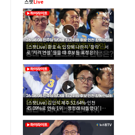
스팟
Live
[스팟Live] 환호 속 입장해 나란히 ‘찰칵’…서
로 ‘저격 연설’ 들을 때 후보들 표정은? |
26.08.08 더불어민주당 당대표·최고위원 후
보 인천 합동연설회
[스팟Live] 김민석 제주 52.64%·인천
45.09%로 연속 1위…정청래 따돌렸다’ |
26.08.08 더불어민주당 당대표·최고위원 후
보 인천 합동연설회