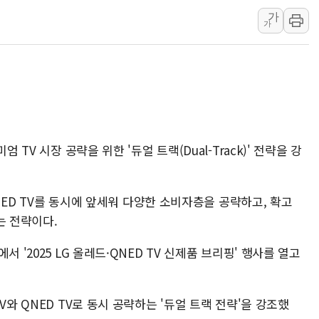
가
강릉·동해·삼척 시간당 최대 
가
폐기물 수거하다 참변…60대
서울 중랑구 주택가서 흉기 난
李대통령 "결혼 때문에 손해 
여수 오동도 인근 해상서 모
추미애, '위안부' 피해자 기림
인천 선재도 갯벌서 해루질 중
 TV 시장 공략을 위한 '듀얼 트랙(Dual-Track)' 전략을 강
인천서 말다툼 중 어머니 흉기
'화합' 꺼낸 김민석에 '뻔뻔
 QNED TV를 동시에 앞세워 다양한 소비자층을 공략하고, 확고
는 전략이다.
 '2025 LG 올레드·QNED TV 신제품 브리핑' 행사를 열고
V와 QNED TV로 동시 공략하는 '듀얼 트랙 전략'을 강조했