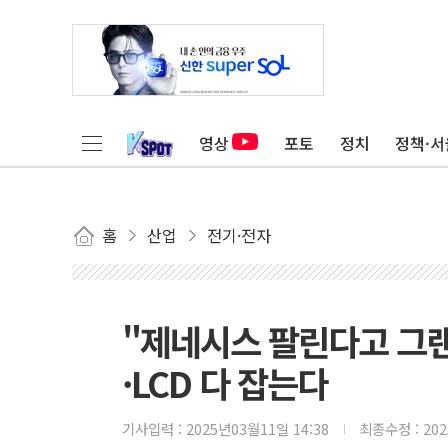
영상
포토
정치
정책·서
홈
산업
전기·전자
"제네시스 팔린다고 그랜저
·LCD 다 잡는다
기사입력 :
2025년03월11일 14:38
최종수정 :
20