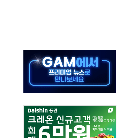
50㎜ 폭우…강원 동해안 강한 비 이어져
 환경미화원 수거차에 치여 사망
동…60대 남성 2명 숨져
보는 일 없게"…'결혼 페널티' 22개 과제 손본다
터보트 전복…1명 사망·1명 실종
의 날 참석..."국제적 시민 연대로 목소리 내야"
 실종 60대 나흘만에 숨진 채 발견
 살해 10대 아들 체포
' 받아친 정청래…제주 연설서 신경전 고조