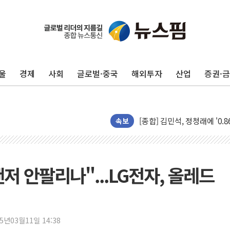
울
경제
사회
글로벌·중국
해외투자
산업
증권·
포항시 재난예산 40억 긴급 
울진·영덕 '호우특보'-포항 '
[종합] 김민석, 정청래에 '0.86
인천 합동연설회 나선 송영길
속보
김민석, 2주차 제주·인천 경선서
인사하는 김민석 당대표 후보
[속보] 민주, 제주·인천 경선 결
 안팔리나"...LG전자, 올레드
[속보] 민주, 인천 경선 결과 발
[속보] 민주, 제주 경선 결과 발
이번주 국내 주요 금융일정(8.1
25년03월11일 14:38
美, 이란전 출구전략 만지작