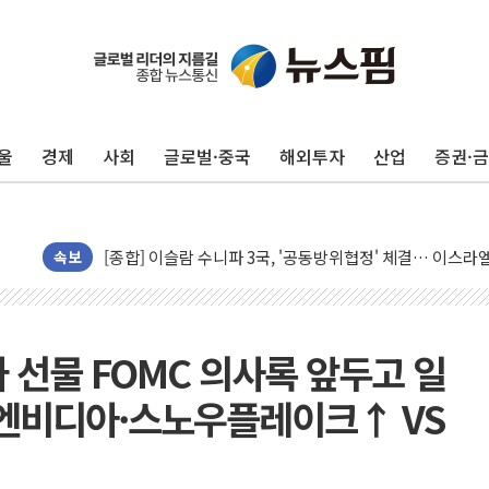
울
경제
사회
글로벌·중국
해외투자
산업
증권·
유럽증시, 美 고용 예상 밖 부진에 연준 금리 인상 가능성 
미 연준 매파 기세 꺾이나…고용 감소에 9월 동결 전망 우
[종합] 이슬람 수니파 3국, '공동방위협정' 체결… 이스라
트럼프, 백신·자폐증 행정명령 검토…"이르면 다음 주"
속보
美 항소법원, 백악관 무도회장 공사 중단 명령…트럼프 제
이란 핵심 원유 수출항 '하르그섬', 최근 1주일 이상 '올스
美 고용 쇼크에 엔화 장중 급등…시장은 "또 개입했나" 촉
 선물 FOMC 의사록 앞두고 일
[AI MY 뉴스] 뉴욕 반도체주 프리뷰...美 고용 쇼크에 반도
·엔비디아·스노우플레이크↑ VS
뉴욕증시 프리뷰, 美 고용 쇼크에 금리 인상 우려 후퇴…나
[종합] 美 7월 고용 2만3000명 감소 '쇼크'…9월 금리 인
[사진] 이슬람 수니파 3개국, 공동방위협정 체결