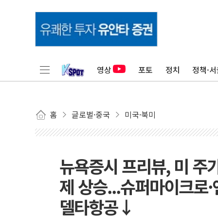
영상
포토
정치
정책·서
홈
글로벌·중국
미국·북미
뉴욕증시 프리뷰, 미 주가
제 상승...슈퍼마이크로
델타항공↓