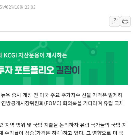
25년02월18일 23:03
뉴욕증시 개장 전 특징주...아틀라시안·클라우드플레어
보훈부, 미 DPAA와 MOU… "6·25 미군 실종자 7359명
가
가
트럼프 "금리 내려야"…파월 때와 달리 워시엔 톤 낮춰
특정 정치인 측근 포항시 정책특보 내정설...포항시 '시끌'
李 "해남 태양광, 대한민국 다음 100년 밑거름…수도권 집
李 대통령, '6시간 마라톤 부동산 2차 회의' 주재… "전폭
트럼프, 中 겨냥 폴리실리콘 관세 15% 부과…美 태양광주
[사진] 빈살만과 에르도안의 만남
이란와이어 "이란 최고지도자 위독…곧 사망해도 놀랍지 
) 뉴욕 증시 개장 전 미국 주요 주가지수 선물 가격은 일제히
될 연방공개시장위원회(FOMC) 회의록을 기다리며 유럽 국채
련 지역 방위 및 국방 지출을 논의하자 유럽 국가들의 국방 지
 수익률이 상승(가격은 하락)하고 있다. 그 영향으로 미 국