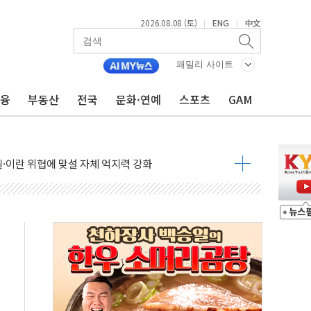
2026.08.08 (토)
ENG
中文
|
|
패밀리 사이트
금융
부동산
전국
문화·연예
스포츠
GAM
낮아지며 상승… STOXX 600 지수는 나흘 연속 최고치
세
엘·이란 위협에 맞설 자체 억지력 강화
동
톱'… 美 해상봉쇄 영향
각
체주 '활짝'
스닥 선물 1%대 상승
상 기대 후퇴