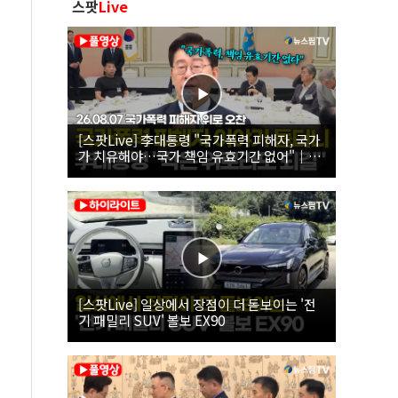
스팟
Live
[스팟Live] 李대통령 "국가폭력 피해자, 국가
가 치유해야…국가 책임 유효기간 없어"｜
26.08.07 국가폭력 피해자 위로 오찬
[스팟Live] 일상에서 장점이 더 돋보이는 '전
기 패밀리 SUV' 볼보 EX90