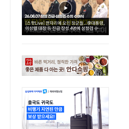
[스팟Live] 한자리에 모인 장군들...李대통령,
이상렬 대장 등 진급 장성 4명에 삼정검 수치
직접 수여｜26.08.07 장성 진급·삼정검 수치
수여식