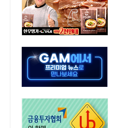
·태양광주↑ VS 트레이드데스크·웬디스↓
 끝까지 찾겠다"
중 완화 전환점"
적 공급 확대·속도전 총력"
 급등
않아"