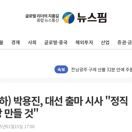
울
경제
사회
글로벌·중국
해외투자
산업
증권·
국민의힘 윤리위, '부산 돌려차기
수박으로 여름 나는 하마
전남광주 구례 산불 32분 만에 주
속보
캠코, 5918억원 규모 압류재산 15
[시승기] 공간·승차감 잡은 볼보 E
가오픈한 홈플러스
하) 박용진, 대선 출마 시사 "정직
돌아온 홈플러스
 만들 것"
[종합] 청도 흥선리 야산 산불 1
한미 법카 제보자 "신동국과 무관
25년01월15일 17:00
라인게임즈, '콰이어트' 테스트 참