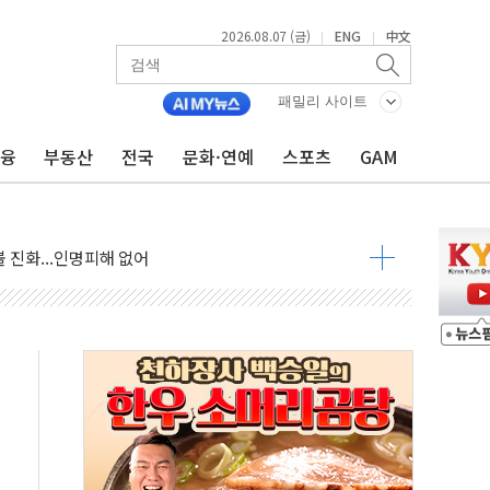
2026.08.07 (금)
ENG
中文
|
|
패밀리 사이트
금융
부동산
전국
문화·연예
스포츠
GAM
 발언' 논란 서범수·진종오 징계절차 개시
불 진화...인명피해 없어
06건 공매
X90…'올 터치'는 호불호
시간36분만에 주불진화....인명피해 없어
…자료는 전·현직 직원으로부터 확보"
가자 3만 명 돌파