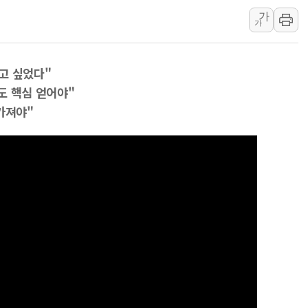
가
에어로케이항공, 청주-중국 청두 노
가
네이버, AI 브리핑 도입 후 블로그
SKT, '8월 월간 럭키 페스타' 실시
고 싶었다"
LG헬로비전 '헬로모바일', 교보문
줘도 핵심 얻어야"
KTis, 02-114로 카카오 T 택시
가져야"
해군1함대 '창설 80주년' 기념식.
원주시, 첨단의료복합단지 지정 준
삼척시, 무건리 이끼폭포 생태탐방
임동원 전 장관과 대화 나누는 정
취재진과 대화하는 정세현 전 통일