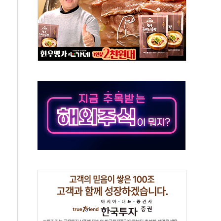
선 운항허가 취득...중국 노선 다변화
 창작자 지원 규모 2배 확대
...휴대폰 결제 최대 6000원 할인
고 제휴 전자책 요금제 출시
 호출 서비스
..지역축제 '불금전파, 송정'과 상생
비 본격화…'AI 데이터 기반 메디테크 혁신허브' 구상
로 출입 통제
동영 통일부 장관
부 장관