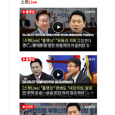
스팟
Live
[스팟Live] *풀영상* "부동산 지옥 고집한다
면!"...李대통령 향한 장동혁의 서슬퍼런 일갈
| 26.08.07 국민의힘 부동산정책 정상화 특별
위원회 전체회의
[스팟Live] *풀영상* 한병도 “국민의힘, 말로
만 주택 공급…공급 법안 처리 협조하라”｜
26.08.07 더불어민주당 원내대책회의