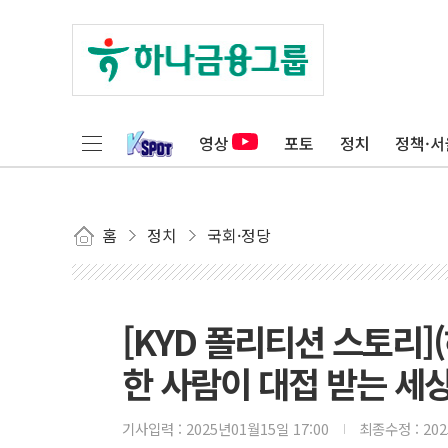
영상
포토
정치
정책·서
홈
정치
국회·정당
[KYD 폴리티션 스토리](
한 사람이 대접 받는 세상
기사입력 :
2025년01월15일 17:00
최종수정 :
20