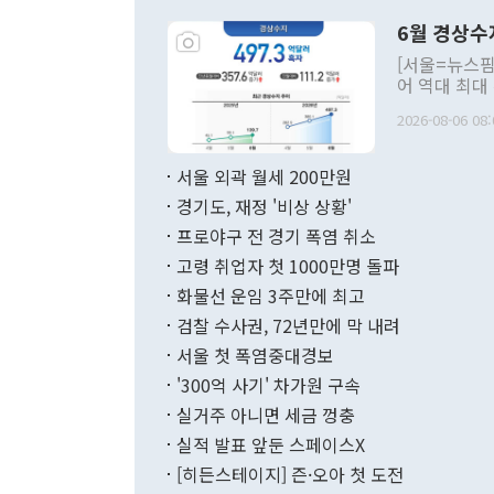
령은 공개적으
6월 경상수
주의적 희망에
관의 대북 정
[서울=뉴스핌
관 부처 장관
어 역대 최대
관의 무리한 
출 호조로 월
다. [정동영 통일부 장관이 지난달 23일 오후 서울 종로구 정부서울청사에
2026-08-06 08:
료=한국은행] 한국은행이 6일 발표한 '2026년 6월 국제수지(잠정)'에
서 취임 1주년 
면 지난 6월
부 장관 권한
1000만달러
서울 외곽 월세 200만원
발전 구상'을
이에 따라 올
적 갈등 해결
경기도, 재정 '비상 상황'
했다. 경상수
결과 혐오의 
9000만달러
프로야구 전 경기 폭염 취소
년간의 CVI
지 기준 상품
고령 취업자 첫 1000만명 돌파
무너졌다고도 
며 월간 기준
현실을 바꾸는
달러로 38.
화물선 운임 3주만에 최고
를 평화 체제
196.9% 급
검찰 수사권, 72년만에 막 내려
함께 4자 대
수출은 160
지만 이 대통
서울 첫 폭염중대경보
(18.6%) 
화공존 정책이
했다. 통관 기
'300억 사기' 차가원 구속
다"고 지적했
(16.4%)
투리가 잡혀 
실거주 아니면 세금 껑충
월(-10억9
쁜 상황이 초
증가와 유류할
실적 발표 앞둔 스페이스X
9·19 군사
기록했지만 
[히든스테이지] 즌·오아 첫 도전
"우리의 선의
로 전환됐다.