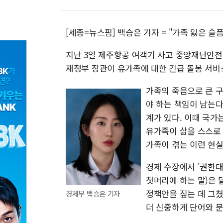
[세종=뉴스핌] 백승은 기자 = "가족 잃은 슬
지난 3일 제주항공 여객기 사고 중앙재난안
재정부 장관이 유가족에 대한 긴급 돌봄 서비
가족의 죽음으로 큰 구
야 하는 책임이 남는다
계가 있다. 이때 국가
유가족이 삶을 스스로
가족이 겪는 이런 현실
경제 수장에서 '권한대
첫머리에 하는 말)은 
정책안을 짚는 데 그쳤
경제부 백승은 기자
더 신중하게 단어와 문