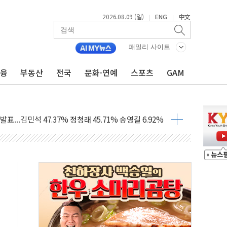
2026.08.09 (일)
ENG
中文
|
|
1.48%p' 차 선두 유지...金 46.01% vs 鄭 44.53%
패밀리 사이트
기 당선...합산득표율 68.63%
금융
부동산
전국
문화·연예
스포츠
GAM
해 10대 구속…범행 후 반려견도 죽여
 정청래에 승리…金 48.54% vs 鄭 44.40%
경선 결과...김민석 48.54% 정청래 44.40%
발표...김민석 47.37% 정청래 45.71% 송영길 6.92%
발표...정청래 47.82% 김민석 46.35% 송영길 5.83%
발표...김민석 50.30% 정청래 41.94% 송영길 7.76%
객 400명 맞이…"마음 잇는 시간 되길"
 지급 확정되나…재상고 앞두고 막판 셈법
'행복상자' 전달
극기 거꾸로' 논란…이틀만에 철거
 예술·체육요원 최대 33% 감축