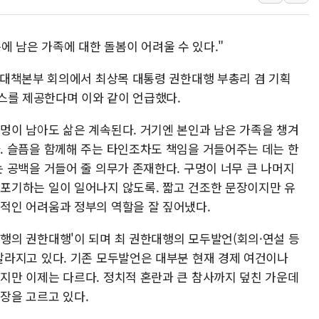
홈플러스發 대형마트 판매,
윤준병·이해민 의원, '정부
픔에 남은 가족에 대한 돌봄이 어려울 수 있다."
'호우·산사태 주의보' 울진 
전대책본부 회의에서 최상목 대통령 권한대행 부총리 겸 기획
여야, 황희 '버스 하우스' 공
스를 제공한다며 이와 같이 언급했다.
풀무원재단, '국제과학연극제
현대그린푸드 '텍사스로드하
멍이 남아도 삶은 계속된다. 거기엔 본인과 남은 가족을 챙겨
與 "세제개편안 8월 말 당
. 슬픔을 함께해 주는 타인조차도 책임을 거들어주는 데는 한
는 공백을 거들어 줄 의무가 존재한다. 구멍이 너무 큰 나머지
 포기하는 일이 일어나지 않도록. 짧고 건조한 문장이지만 유
적인 어려움과 정부의 역할을 잘 짚어냈다.
행의 권한대행'이 되며 최 권한대행의 모두발언(회의·연설 등
달라지고 있다. 기존 모두발언은 대부분 현재 경제 여건이나
지만 이제는 다르다. 정치적 혼란과 큰 참사까지 덮친 가운데
장을 고르고 있다.