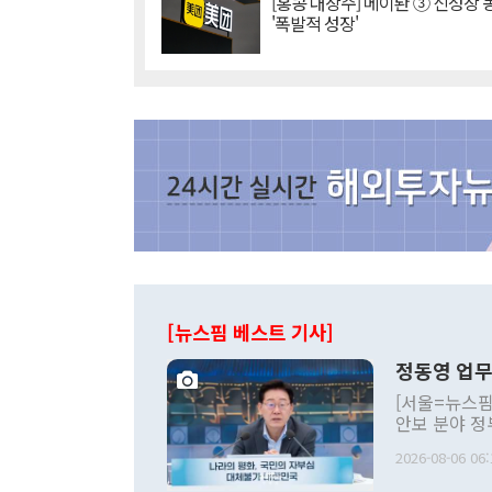
[홍콩 대장주] 메이퇀 ③ 신성장
'폭발적 성장'
[뉴스핌 베스트 기사]
정동영 업무
[서울=뉴스핌
안보 분야 정
평화공존 발전
2026-08-06 06:
발언 중에는 
언한 것이 있