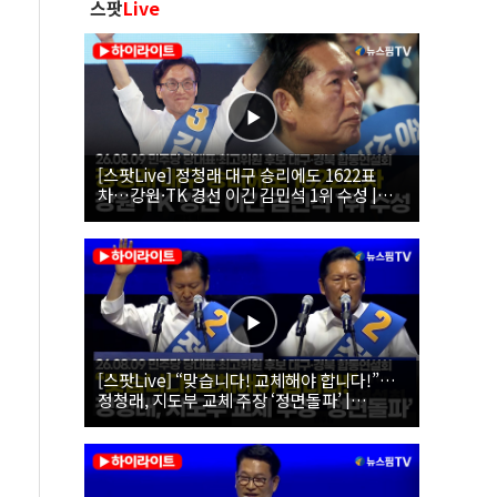
스팟
Live
[스팟Live] 정청래 대구 승리에도 1622표
차…강원·TK 경선 이긴 김민석 1위 수성 |
26.08.09 더불어민주당 당대표·최고위원 후
보 대구·경북 합동연설회
[스팟Live] “맞습니다! 교체해야 합니다!”…
정청래, 지도부 교체 주장 ‘정면돌파’ |
26.08.09 더불어민주당 당대표·최고위원 후
보 대구·경북 합동연설회