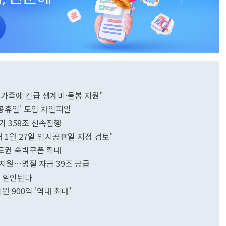
유가족에 긴급 생계비·돌봄 지원"
공휴일' 도입 차일피일
기 358조 신속집행
 1월 27일 임시공휴일 지정 검토"
도권 숙박쿠폰 확대
 지원…명절 자금 39조 공급
% 할인된다
원 900억 '역대 최대'