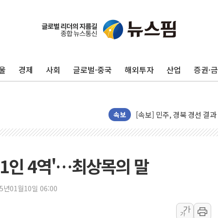
[종합] 김민석, 정청래에 누적 '
민주당 경북도당위원장에 오중
울
경제
사회
글로벌·중국
해외투자
산업
증권·
인천서 말다툼 중 어머니 살
김민석, 강원·대구·경북 경선서
[속보] 민주, 강원·대구·경북 
[속보] 민주, 경북 경선 결과 
속보
[속보] 민주, 대구 경선 결과 
[속보] 민주, 강원 경선 결과 
정재헌 CEO, SKT 장기고
'1인 4역'…최상목의 말
최태원, 노소영에 9440억
하나금융, 명동 소상공인에 
25년01월10일 06:00
인천시 광복절 현수막 '태
가
가
병무청, 보충역 전면 손질…