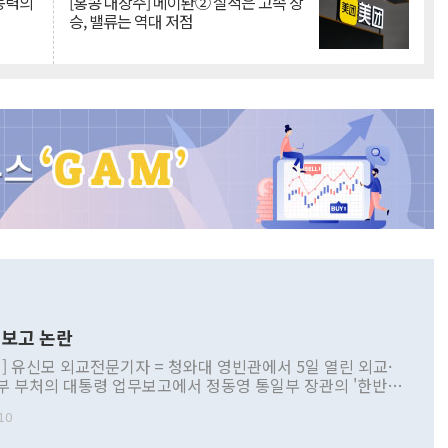
 동력의
[홍콩 대장주] 메이퇀② 실적은 고속 상
승, 밸류는 역대 저점
보고 논란
] 유신모 외교전문기자 = 청와대 영빈관에서 5일 열린 외교·
부 부처의 대통령 업무보고에서 정동영 통일부 장관의 '한반도
 구상'과 업무보고 발언이 논란을 빚고 있다. 이날 정 장관의
10
정부 내 조율을 거치지 않은 사안을 정책으로 추진하겠다고 공
는가 하면 사실 관계에 맞지 않은 설명도 있었다. 이재명 대통