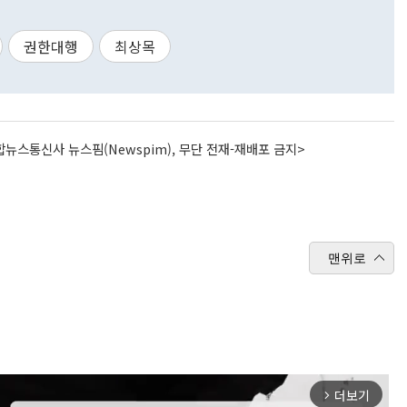
권한대행
최상목
뉴스통신사 뉴스핌(Newspim), 무단 전재-재배포 금지>
맨위로
더보기
arrow_forward_ios