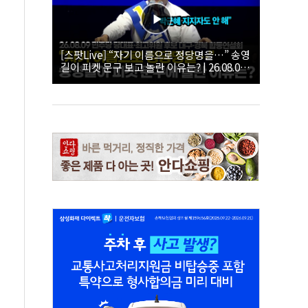
[스팟Live] “자기 이름으로 정당명을…” 송영
길이 피켓 문구 보고 놀란 이유는? | 26.08.09
더불어민주당 당대표·최고위원 후보 대구·경
북 합동연설회