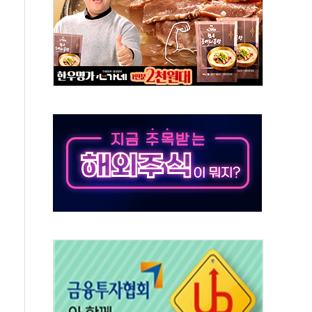
 역대 최대폭 감소한 9.4%↓…유통업계 양극화 심화
 특사'로 콜롬비아 대통령 취임식 참석
시간당 30mm 강한 비...호우 피해 없어
방…野 "청년 우롱 기괴" vs 與 "송구한 해프닝"
 2026'서 어린이 과학연극 2편 수상
우스' 잠실점, 직장인 핫플레이스로 부상
정 조율 완료…초고가·비거주 1주택 등 여론 수렴"