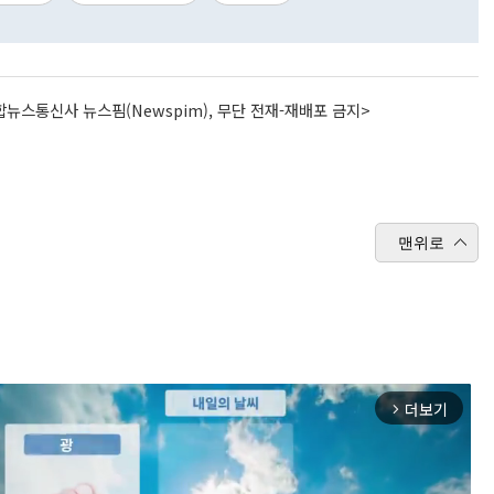
뉴스통신사 뉴스핌(Newspim), 무단 전재-재배포 금지>
맨위로
더보기
arrow_forward_ios