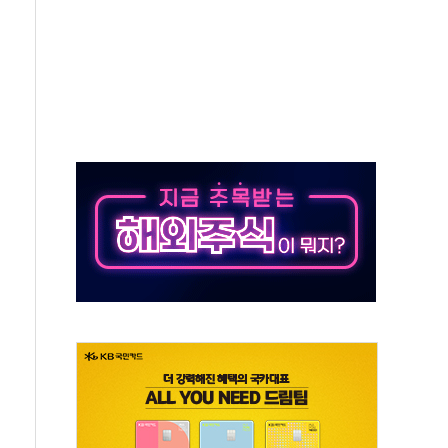
가 완화 불확실성에 1.2% 하락 마감
오늘 부동산 2차 회의 外
트래블카드'…휴가철 넘어 장기 고객 묶는다
모델 발탁… 부산 광안서 약국 팝업스토어 운영
15% 관세…한국 등엔 '합산 상한' 적용
 미 국채금리·달러 동반 상승…시장, 美 고용지표 촉각
단' 행정명령 서명…출생시민권 제한 재시동
것"…군수품 부족설 일축 "막대한 무기 보유"
적 방어…다음 과제는 '외형 확대'
해협 통항 제한 검토에 유가 3% 급등…금값 보합