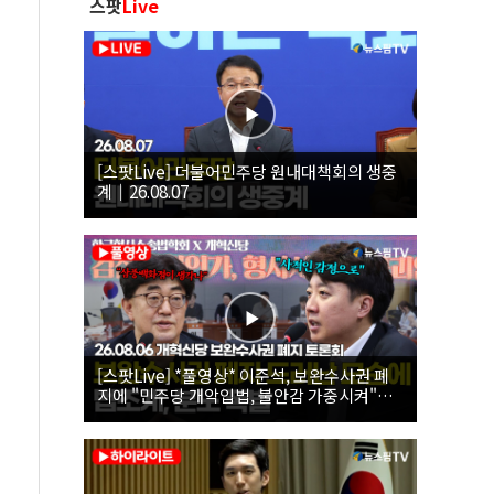
스팟
Live
[스팟Live] 더불어민주당 원내대책회의 생중
계｜26.08.07
[스팟Live] *풀영상* 이준석, 보완수사권 폐
지에 "민주당 개악입법, 불안감 가중시켜"｜
26.08.06 개혁신당 보완수사권 폐지 토론회