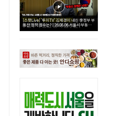
[스팟Live] '투미TV' 김제경이 내린 李정부 부
동산 정책 점수는? | 26.08.06 서울시 부동산
대토론회