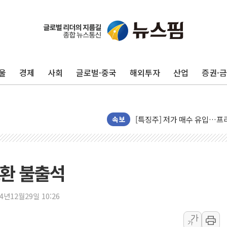
울
경제
사회
글로벌·중국
해외투자
산업
증권·
폭염에 하루 온열질환자 208
세븐일레븐, 쿠팡이츠와 손잡
[특징주] 저가 매수 유입…프
속보
이란 협상단장, 트럼프 'TACO
오뚜기, '2026 오뚜기몰 대
네이버, AI 투자로 숨 고르
소환 불출석
카카오스타일 지그재그, '직잭
풀무원푸드앤컬처, 인천공항서
24년12월29일 10:26
애경산업, 서울시 취약계층 위
가
중기부, 떡국·떡볶이떡 제조업 
가