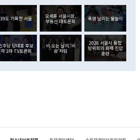
러 증가해 월간 기준 역대 최대 증가 폭을 기록했다. 종전 최대
아 블라디보스토크에서 열리는 '동방경제포럼(EEF)'을 언급하
월(369억9000만달러)을 넘어선 것이다. 직접투자에서는 내국
원에서 (참석을) 검토하고 있다"고 발언한 데 대해서도 조 장관
가 80억1000만달러, 외국인의 국내투자가 46억3000만달러
외교부의 몫"이라며 "아직 거기까지 진도가 나가지 않았다"고
오세훈 서울시장,
. 증권투자에서는 외국인의 국내 주식 매도세가 이어졌다. 외
39도 기록한 서울
폭염 날리는 물놀이
부동산 대토론회
장관이 이날 소개한 대북 구상과 설명은 정부 내 조율을 거치지
주식 투자는 차익실현 매도 등의 영향으로 316억1000만달러
서 문제가 있다. 특히 주적 표현 대체와 국호 사용, 9·19 군
(-310억5000만달러)에 이어 역대 최대 순매도 기록을 다시
 4자회담 추진 등은 통일부 장관이 결정할 사안이 아니어서 월
국인의 국내 채권투자는 세계국채지수(WGBI) 자금 유입에도
이 나오고 있다. 이 대통령은 정 장관의 업무보고를 듣고 난
도래 영향으로 증가 폭이 줄어든 52억9000만달러를 기록했
2026 서울시 통합
무보고에 발표했다고 승인난 건 아니다"라고 재차 확인했다. 정
민주당 당대표 후보
비 오는 날의 '비
 해외 증권투자는 주식을 중심으로 35억6000만달러 증가했
방위회의 화재 진압
자 2차 TV토론회
광'처럼
통은 "정 장관의 발언 내용은 대부분 국가안전보장회의(NSC)
newspim.com
훈련
된 사안이 아닌 정 장관의 개인적 생각에 가깝다"며 "안보 관
이 정부의 공식 정책이 아닌 사안을 추진하겠다고 업무보고를
 면전에서 '국군통수권자가 나서야 한다'고 주장한 것은 심각
 5일 청와대 영빈관에서 열린 통일
 외교 안보 부처 업무보고에서 발언하고 있다. [사진=청와대]
장이 현 시점에서 이미 참고가 될 수 없는 과거의 경험 또는 사
식에 기반하고 있다는 것이다. 정 장관이 주장하는 구상은 급
 있는 북한의 전략과 한반도 및 국제 정세를 전혀 반영하지
 비판이 제기되고 있다. 정 장관이 "흘러간 선(先)비핵화만
현실을 바꾸지 못한다"고 언급한 것은 지금까지의 대북 접근
 있다. 북핵 위기 발발 이후 지금까지 모든 핵 협상에서 한국
북한에 선비핵화를 공식적으로 요구한 적이 없기 때문이다. 지
 협상은 북한의 비핵화 조치에 한·미가 상응하는 대가를 제
청소년보호정책
독자권익센터
수용자권익보호위원회