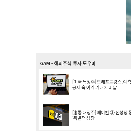
GAM
- 해외주식 투자 도우미
[미국 특징주] 드래프트킹스, 예
공세 속 이익 기대치 미달
[홍콩 대장주] 메이퇀 ③ 신성장
'폭발적 성장'