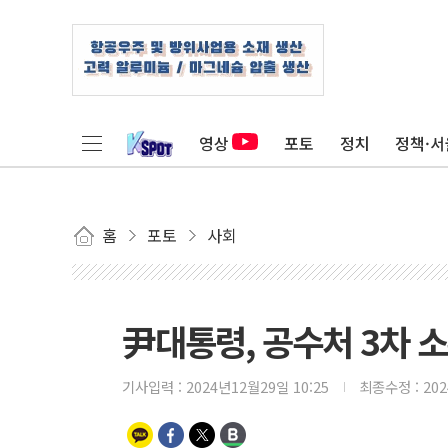
영상
포토
정치
정책·서
홈
포토
사회
尹대통령, 공수처 3차 
기사입력 :
2024년12월29일 10:25
최종수정 :
20