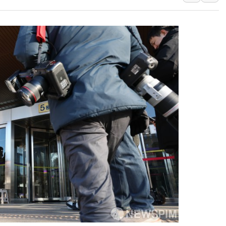
[브라질증시] 금리 인하에도 추
[뉴스핌 이 시각 PICK] 李, 
카드사 고객 유입 창구 된 '
제나벨, 배우 공승연 브랜드 
트럼프, 폴리실리콘·태양광에 
[채권/외환] 국제유가 급등에
트럼프, '원정출산 시민권 차
트럼프 "이란전 조만간 끝날 
현대리바트, 원가 개선으로 실
[금/유가] 이란의 호르무즈 