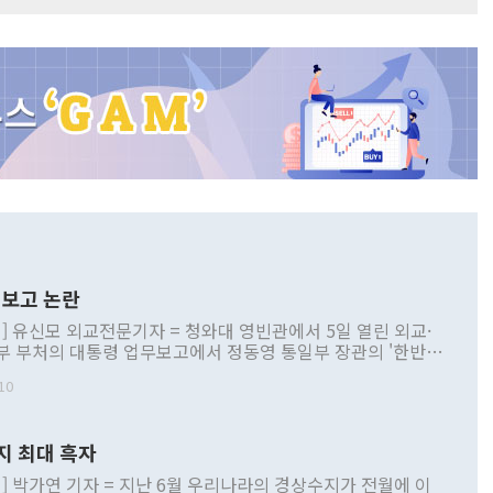
보고 논란
] 유신모 외교전문기자 = 청와대 영빈관에서 5일 열린 외교·
부 부처의 대통령 업무보고에서 정동영 통일부 장관의 '한반도
 구상'과 업무보고 발언이 논란을 빚고 있다. 이날 정 장관의
10
정부 내 조율을 거치지 않은 사안을 정책으로 추진하겠다고 공
는가 하면 사실 관계에 맞지 않은 설명도 있었다. 이재명 대통
로 신중을 기해 달라고 경고했고, 조현 외교부 장관은 '이상
지 최대 흑자
 근거한 비현실적 구상'이라는 비판을 내놨다. 그동안 정 장
책 관련 발언이 물의를 빚은 적은 여러 번 있지만 대통령과 유
] 박가연 기자 = 지난 6월 우리나라의 경상수지가 전월에 이