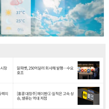
Mute
측시장
알파벳, 250억달러 회사채 발행…수요
호조
 동력의
[홍콩 대장주] 메이퇀② 실적은 고속 상
승, 밸류는 역대 저점