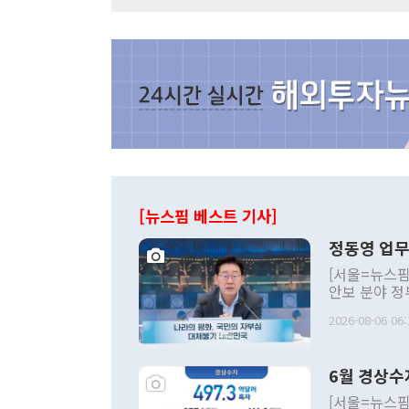
[뉴스핌 베스트 기사]
정동영 업무
[서울=뉴스핌
안보 분야 정
평화공존 발전
2026-08-06 06:
발언 중에는 
언한 것이 있
령은 공개적으
6월 경상수
주의적 희망에
관의 대북 정
[서울=뉴스핌