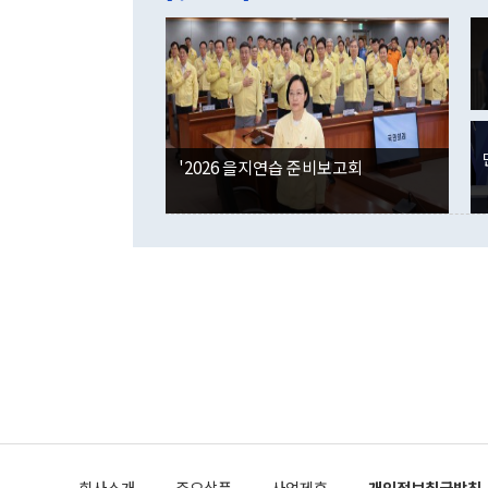
억1000만달
이 9월 러시
였던 올해 3
며 "정부 차
인의 해외투자
은 "그것은 
각각 증가했다
잘랐다. 정 
국인의 국내 
않았다는 점에
감소하며 전월
사합의 복원,
경신했다. 외
권이라는 지적
분기 말 만기
뒤 "여기 업
다. 내국인의
'2026 을지연습 준비보고회
부의 한 소식
다. eoyn2@
를 거쳐 결정
련 부처 장관
하고 대통령의
한 문제"라고 지적했다. 이재명 대통령이
외교 국방 등
2026.08.05 ◆시대착오적 접근, 대북 인식 오류 더욱 문제인 것은 정 장관
의 이같은 주
실과 다른 인
격히 변화하고
못하고 있다는
되뇌는 것은 
법을 호도하고
이나 미국은 
금까지의 북핵
회사소개
주요상품
사업제휴
개인정보취급방침