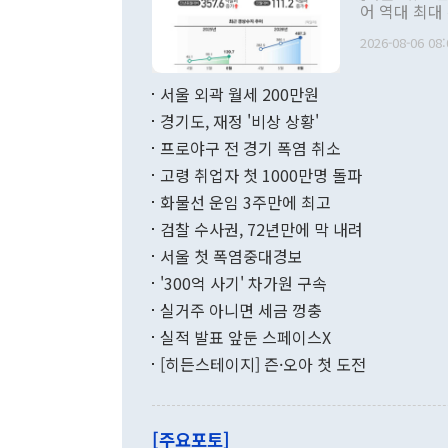
관 부처 장관
어 역대 최대
관의 무리한 
출 호조로 월
다. [정동영 통일부 장관이 지난달 23일 오후 서울 종로구 정부서울청사에
2026-08-06 08:
료=한국은행] 한국은행이 6일 발표한 '2026년 6월 국제수지(잠정)'에
서 취임 1주년 
면 지난 6월
부 장관 권한
1000만달러
서울 외곽 월세 200만원
발전 구상'을
이에 따라 올
적 갈등 해결
경기도, 재정 '비상 상황'
했다. 경상수
결과 혐오의 
9000만달러
프로야구 전 경기 폭염 취소
년간의 CVI
지 기준 상품
고령 취업자 첫 1000만명 돌파
무너졌다고도 
며 월간 기준
현실을 바꾸는
달러로 38.
화물선 운임 3주만에 최고
를 평화 체제
196.9% 급
검찰 수사권, 72년만에 막 내려
함께 4자 대
수출은 160
지만 이 대통
서울 첫 폭염중대경보
(18.6%) 
화공존 정책이
했다. 통관 기
'300억 사기' 차가원 구속
다"고 지적했
(16.4%)
투리가 잡혀 
실거주 아니면 세금 껑충
월(-10억9
쁜 상황이 초
증가와 유류할
실적 발표 앞둔 스페이스X
9·19 군사
기록했지만 
[히든스테이지] 즌·오아 첫 도전
"우리의 선의
로 전환됐다.
으로 약간의 의문
를 기록해 전
관은 업무보고
는 배당수입
주의에 근거한
줄면서 25억
[주요포토]
라며 "여러분