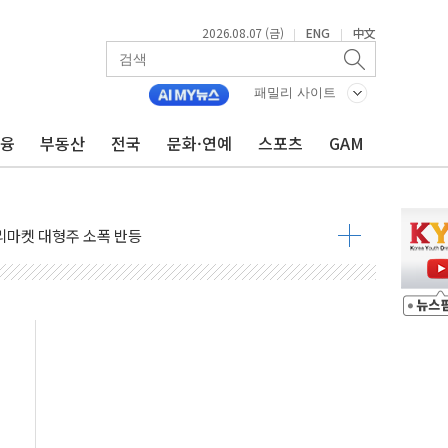
2026.08.07 (금)
ENG
中文
|
|
패밀리 사이트
금융
부동산
전국
문화·연예
스포츠
GAM
명…누적 사망자 23명·가축 83만마리 폐사
고 퀵커머스 확대
리마켓 대형주 소폭 반등
' 조롱 "쇼외교...더 이상 필요 없다"
잔치' …경품·할인 혜택 풍성
기…매출 16% 늘고 영업이익은 제자리
뷰티 페스타'…최대 91% 할인
 '팔도음식대전'
해 53억원 상당 통큰 기부
'생계형 적합업종' 재지정...5년 더 보호