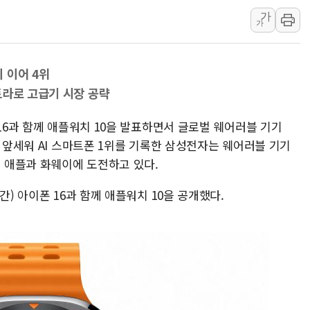
가
리투아니아 국방 "러, 우크라 드론
가
구광모, 내주 실리콘밸리서 젠슨 황
뉴욕증시 개장 전 특징주...모더
 이어 4위
김정관 장관 "영업이익 N% 성과
트라로 고급기 시장 공략
뉴욕증시 프리뷰, 미 주가선물 AI
청와대, 북한 단거리 탄도미사일 발
 16과 함께 애플워치 10을 발표하면서 글로벌 웨어러블 기기
를 앞세워 AI 스마트폰 1위를 기록한 삼성전자는 웨어러블 기기
 애플과 화웨이에 도전하고 있다.
간) 아이폰 16과 함께 애플워치 10을 공개했다.