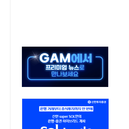
으로 나토 회원국 공격 검토… 거짓 깃발 작전"
 재회…로봇·AI 데이터센터·모빌리티 구체화
나·아이온큐·도어대시↑ VS 샌디스크·피그마·앱러빈↓
급 반대…상법·자본시장법 개정 논의"
주 차익실현 속 혼조세...웨스턴디지털·샌디스크↓
사에 긴급 안보 점검회의