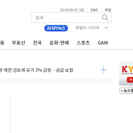
2026.08.07 (금)
ENG
中文
|
|
행정명령 서명…출생시민권 제한 재시동
군수품 부족설 일축 "막대한 무기 보유"
패밀리 사이트
어…다음 과제는 '외형 확대'
금융
부동산
전국
문화·연예
스포츠
GAM
 귀환 조짐에 전월세시장 '긴장'
교환·재매수·다운사이징 '저울질'
항 제한 검토에 유가 3% 급등…금값 보합
다우 5거래일 랠리 '마침표'
합의 막바지.."美와 직접 협상 없어"
·김민석 후보 - 8월 7일
2차 회의…주택 공급 대책 막바지 조율할 듯
자회견·주요 정당 - 8월 7일
통항 제한 추진…美 "통행 막을 권한 없어"
분 상승… "2분기 기업 순이익 21% 증가" 전망