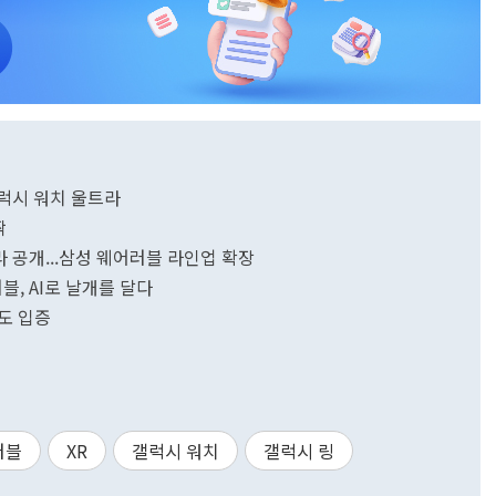
갤럭시 워치 울트라
짝
라 공개...삼성 웨어러블 라인업 확장
블, AI로 날개를 달다
도 입증
러블
XR
갤럭시 워치
갤럭시 링