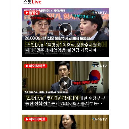
스팟
Live
[스팟Live] *풀영상* 이준석, 보완수사권 폐
지에 "민주당 개악입법, 불안감 가중시켜"｜
26.08.06 개혁신당 보완수사권 폐지 토론회
[스팟Live] '투미TV' 김제경이 내린 李정부 부
동산 정책 점수는? | 26.08.06 서울시 부동산
대토론회