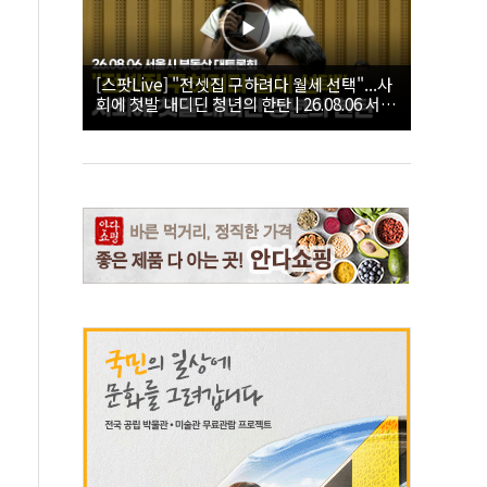
[스팟Live] "전셋집 구하려다 월세 선택"...사
회에 첫발 내디딘 청년의 한탄 | 26.08.06 서울
시 부동산 대토론회