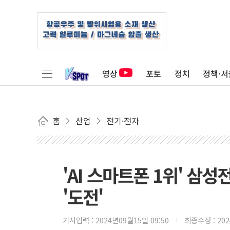
영상
포토
정치
정책·서
홈
산업
전기·전자
'AI 스마트폰 1위' 
'도전'
기사입력 :
2024년09월15일 09:50
최종수정 :
20