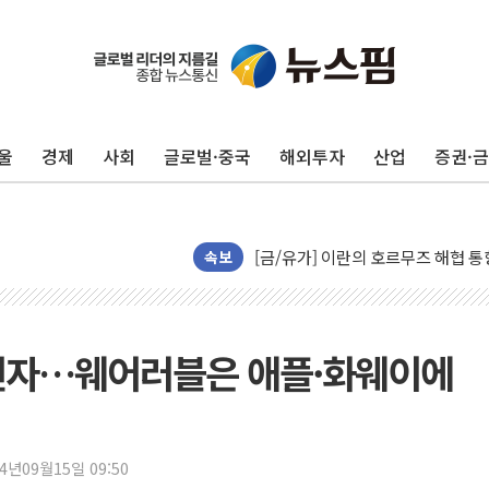
트럼프, '원정출산 시민권 차단' 
트럼프 "이란전 조만간 끝날 것"…
현대리바트, 원가 개선으로 실적 방
울
경제
사회
글로벌·중국
해외투자
산업
증권·
"세금 부담 덜자"…비거주 1주택자
세금 부담 커진 고가 1주택자…맞
[금/유가] 이란의 호르무즈 해협 통
뉴욕증시, 유가·금리 부담에 하락…
속보
이란, 오만과 호르무즈 해협 재개방 
[민주 당권주자 일정] 송영길·정청래
李대통령, 오늘 부동산 정책 점검 
삼성전자…웨어러블은 애플·화웨이에
[오늘의 정치일정] 8월 7일(금)
[오늘의 국회일정] 상임위·세미나·기
이란, 美·이스라엘 선박 호르무즈 
24년09월15일 09:50
유럽증시, 견조한 실적 소화하며 대부