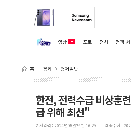
영상
포토
정치
정책·서
홈
경제
경제일반
한전, 전력수급 비상훈련
급 위해 최선"
기사입력 :
2024년06월26일 16:25
최종수정 :
20