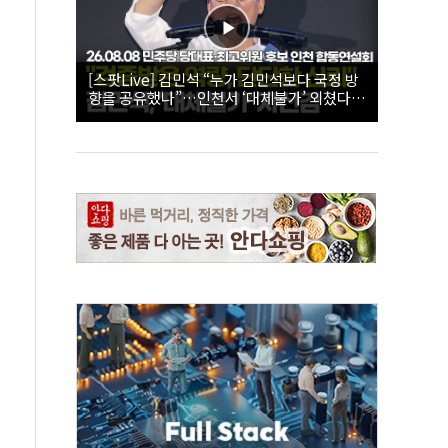
[스팟Live] 김민석 “누가 김민석보다 국정 방
향을 공유했나”…인천서 ‘대체불가’ 외쳤다 |
26.08.08 더불어민주당 당대표·최고위원 후
보 인천 합동연설회