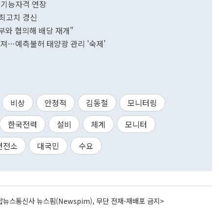
 기능자격 연장
 최고치 경신
부와 협의해 배당 재개"
어져…예측불허 태양광 관리 '숙제'
비상
안정적
김동철
모니터링
한국전력
설비
체계
모니터
변전소
대국민
수요
뉴스통신사 뉴스핌(Newspim), 무단 전재-재배포 금지>