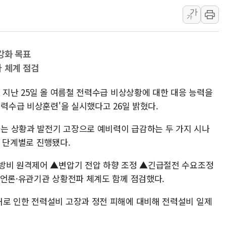
가
서울 중랑구 주택가서 흉기 난
가
李대통령 "결혼 때문에 손해 
여수 오동도 인근 해상서 모
강화 목표
추미애, '위안부' 피해자 기림
 체계 점검
인천 선재도 갯벌서 해루질 중
인천서 말다툼 중 어머니 흉기
 지난 25일 올 여름철 전력수급 비상상황에 대한 대응 능력을
'화합' 꺼낸 김민석에 '뻔뻔
전력수급 비상훈련'을 실시했다고 26일 밝혔다.
는 상황과 발전기 고장으로 예비력이 급감하는 두 가지 시나
각 단계별로 진행됐다.
냉방비 원격제어 ▲변압기 전압 하향 조정 ▲긴급절전 수요조정
·언론·유관기관 상황전파 체계도 함께 점검했다.
로 인한 전력설비 고장과 정전 피해에 대비해 전력설비 일제