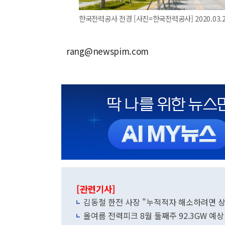
한국전력공사 전경 [사진=한국전력공사] 2020.03.25
rang@newspim.com
[관련기사]
김동철 한전 사장 "누적적자 해소하려면 
올여름 전력피크 8월 둘째주 92.3GW 