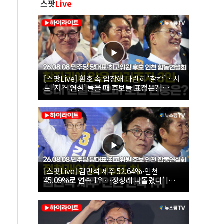
스팟
Live
[스팟Live] 환호 속 입장해 나란히 ‘찰칵’…서
로 ‘저격 연설’ 들을 때 후보들 표정은? |
26.08.08 더불어민주당 당대표·최고위원 후
보 인천 합동연설회
[스팟Live] 김민석 제주 52.64%·인천
45.09%로 연속 1위…정청래 따돌렸다’ |
26.08.08 더불어민주당 당대표·최고위원 후
보 인천 합동연설회