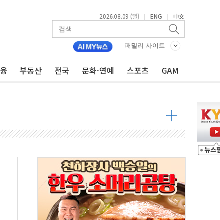
2026.08.09 (일)
ENG
中文
|
|
투입…고수온 양식장 복구·지원 '총력'
패밀리 사이트
산사태 주의보'...경북도, 호우 피해·통제구간 없어
금융
부동산
전국
문화·연예
스포츠
GAM
%p' 차 재역전 성공...金 45.42% vs 鄭 44.56%
·정청래·김민석 당대표 후보
 정청래에 승리...47.75% vs 42.08%
과 발표...김민석 47.75% 정청래 42.08%
표...김민석 45.09% 정청래 43.27% 송영길 11.63%
표...김민석 52.64% 정청래 39.89% 송영길 7.47%
0~8.14)
…공습 한계·탄약 부족 현실화
50㎜ 폭우…강원 동해안 강한 비 이어져
 환경미화원 수거차에 치여 사망