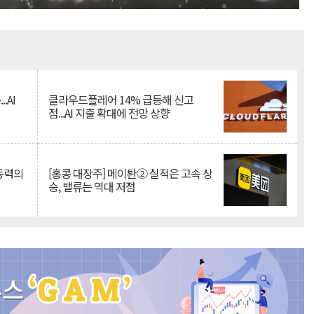
Mute
.AI
클라우드플레어 14% 급등해 신고
점...AI 지출 확대에 전망 상향
 동력의
[홍콩 대장주] 메이퇀② 실적은 고속 상
승, 밸류는 역대 저점