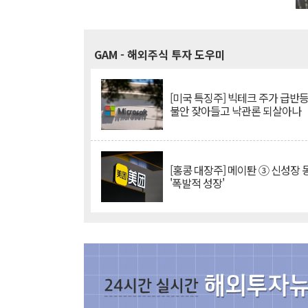
GAM
- 해외주식 투자 도우미
[미국 특징주] 빅테크 주가 급반등..
불안 잦아들고 낙관론 되살아나
[홍콩 대장주] 메이퇀 ③ 신성장
'폭발적 성장'