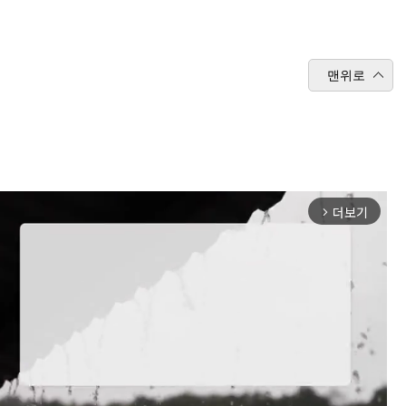
맨위로
더보기
arrow_forward_ios