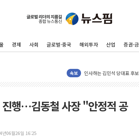
포항시 재난예산 40억 긴급 
울진·영덕 '호우특보'-포항 '
울
경제
사회
글로벌·중국
해외투자
산업
증권·
[종합] 김민석, 정청래에 '0.86
인천 합동연설회 나선 송영길
김민석, 2주차 제주·인천 경선서
인사하는 김민석 당대표 후보
속보
[속보] 민주, 제주·인천 경선 결
[속보] 민주, 인천 경선 결과 발
[속보] 민주, 제주 경선 결과 발
 진행…김동철 사장 "안정적 공
이번주 국내 주요 금융일정(8.1
美, 이란전 출구전략 만지작
강릉·동해·삼척 시간당 최대 
24년06월26일 16:25
폐기물 수거하다 참변…60대