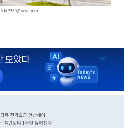
 kt3369@newspim
상당폭 전기요금 인상해야"
예상…작년보다 1주일 늦어진다