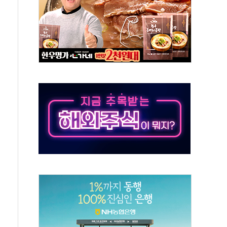
동…60대 남성 2명 숨져
보는 일 없게"…'결혼 페널티' 22개 과제 손본다
터보트 전복…1명 사망·1명 실종
의 날 참석..."국제적 시민 연대로 목소리 내야"
 실종 60대 나흘만에 숨진 채 발견
 살해 10대 아들 체포
' 받아친 정청래…제주 연설서 신경전 고조