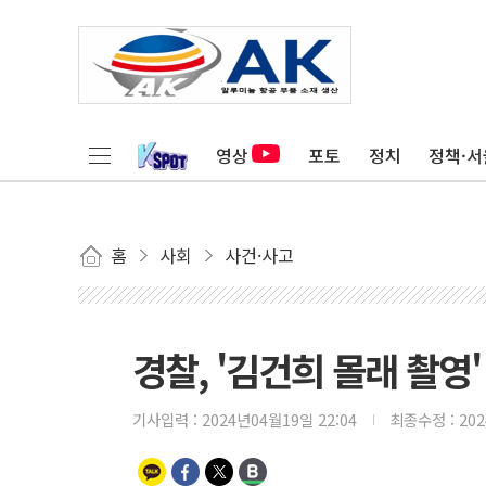
영상
포토
정치
정책·서
홈
사회
사건·사고
경찰, '김건희 몰래 촬영
기사입력 :
2024년04월19일 22:04
최종수정 :
20