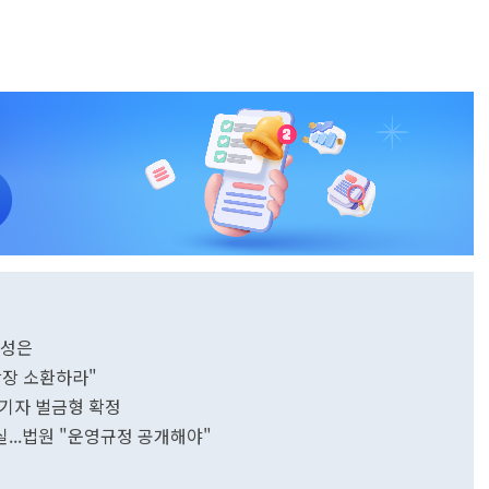
능성은
당장 소환하라"
 기자 벌금형 확정
...법원 "운영규정 공개해야"