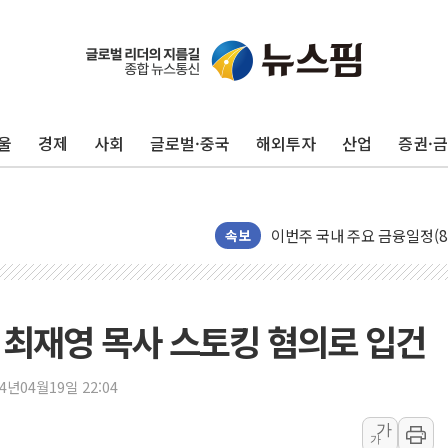
울진·영덕 '호우특보'-포항 '
[종합] 김민석, 정청래에 '0.86
인천 합동연설회 나선 송영길
김민석, 2주차 제주·인천 경선서
인사하는 김민석 당대표 후보
울
경제
사회
글로벌·중국
해외투자
산업
증권·
[속보] 민주, 제주·인천 경선 결
[속보] 민주, 인천 경선 결과 발
[속보] 민주, 제주 경선 결과 발
속보
이번주 국내 주요 금융일정(8.1
美, 이란전 출구전략 만지작
강릉·동해·삼척 시간당 최대 
' 최재영 목사 스토킹 혐의로 입건
폐기물 수거하다 참변…60대
서울 중랑구 주택가서 흉기 난
24년04월19일 22:04
李대통령 "결혼 때문에 손해 
가
여수 오동도 인근 해상서 모
가