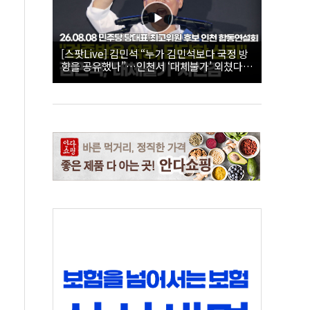
[스팟Live] 김민석 “누가 김민석보다 국정 방
향을 공유했나”…인천서 ‘대체불가’ 외쳤다 |
26.08.08 더불어민주당 당대표·최고위원 후
보 인천 합동연설회