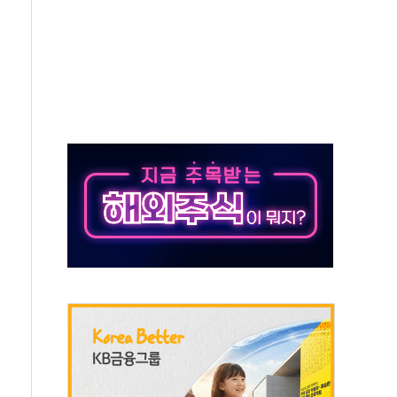
의 날 참석..."국제적 시민 연대로 목소리 내야"
 실종 60대 나흘만에 숨진 채 발견
 살해 10대 아들 체포
' 받아친 정청래…제주 연설서 신경전 고조