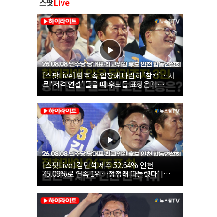
스팟
Live
[스팟Live] 환호 속 입장해 나란히 ‘찰칵’…서
로 ‘저격 연설’ 들을 때 후보들 표정은? |
26.08.08 더불어민주당 당대표·최고위원 후
보 인천 합동연설회
[스팟Live] 김민석 제주 52.64%·인천
45.09%로 연속 1위…정청래 따돌렸다’ |
26.08.08 더불어민주당 당대표·최고위원 후
보 인천 합동연설회