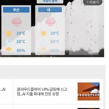
더보기
arrow_forward_ios
Mute
.AI
클라우드플레어 14% 급등해 신고
점...AI 지출 확대에 전망 상향