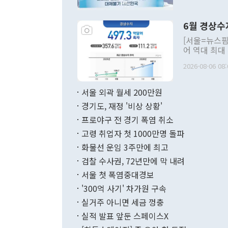
언한 것이 있
령은 공개적으
6월 경상수
주의적 희망에
관의 대북 정
[서울=뉴스핌
관 부처 장관
어 역대 최대
관의 무리한 
출 호조로 월
다. [정동영 통일부 장관이 지난달 23일 오후 서울 종로구 정부서울청사에
2026-08-06 08:
료=한국은행] 한국은행이 6일 발표한 '2026년 6월 국제수지(잠정)'에
서 취임 1주년 
면 지난 6월
부 장관 권한
1000만달러
서울 외곽 월세 200만원
발전 구상'을
이에 따라 올
적 갈등 해결
경기도, 재정 '비상 상황'
했다. 경상수
결과 혐오의 
9000만달러
프로야구 전 경기 폭염 취소
년간의 CVI
지 기준 상품
고령 취업자 첫 1000만명 돌파
무너졌다고도 
며 월간 기준
현실을 바꾸는
달러로 38.
화물선 운임 3주만에 최고
를 평화 체제
196.9% 급
검찰 수사권, 72년만에 막 내려
함께 4자 대
수출은 160
지만 이 대통
서울 첫 폭염중대경보
(18.6%) 
화공존 정책이
했다. 통관 기
'300억 사기' 차가원 구속
다"고 지적했
(16.4%)
투리가 잡혀 
실거주 아니면 세금 껑충
월(-10억9
쁜 상황이 초
증가와 유류할
실적 발표 앞둔 스페이스X
9·19 군사
기록했지만 