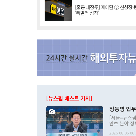
[홍콩 대장주] 메이퇀 ③ 신성장
'폭발적 성장'
[뉴스핌 베스트 기사]
정동영 업무
[서울=뉴스핌
안보 분야 정
평화공존 발전
2026-08-06 06:
발언 중에는 