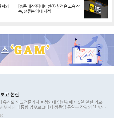
 동력의
[홍콩 대장주] 메이퇀② 실적은 고속 상
승, 밸류는 역대 저점
보고 논란
] 유신모 외교전문기자 = 청와대 영빈관에서 5일 열린 외교·
부 부처의 대통령 업무보고에서 정동영 통일부 장관의 '한반도
 구상'과 업무보고 발언이 논란을 빚고 있다. 이날 정 장관의
10
정부 내 조율을 거치지 않은 사안을 정책으로 추진하겠다고 공