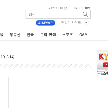
산사태 주의보'...경북도, 호우 피해·통제구간 없어
2026.08.09 (일)
ENG
中文
|
|
%p' 차 재역전 성공...金 45.42% vs 鄭 44.56%
·정청래·김민석 당대표 후보
패밀리 사이트
 정청래에 승리...47.75% vs 42.08%
금융
부동산
전국
문화·연예
스포츠
GAM
과 발표...김민석 47.75% 정청래 42.08%
표...김민석 45.09% 정청래 43.27% 송영길 11.63%
표...김민석 52.64% 정청래 39.89% 송영길 7.47%
0~8.14)
…공습 한계·탄약 부족 현실화
50㎜ 폭우…강원 동해안 강한 비 이어져
 환경미화원 수거차에 치여 사망
동…60대 남성 2명 숨져
보는 일 없게"…'결혼 페널티' 22개 과제 손본다
터보트 전복…1명 사망·1명 실종