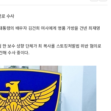
추미애, '위안부' 피해자 기림
인천 선재도 갯벌서 해루질 중
발로 수사
인천서 말다툼 중 어머니 흉기
'화합' 꺼낸 김민석에 '뻔뻔
 대통령의 배우자 김건희 여사에게 명품 가방을 건넨 최재영
월 한 보수 성향 단체가 최 목사를 스토킹처벌법 위반 혐의로
건해 수사 중이다.