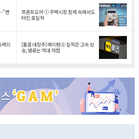
…"변
프론트도어 ① 주택시장 침체 속에서도
터진 호실적
 동력의
[홍콩 대장주] 메이퇀② 실적은 고속 상
승, 밸류는 역대 저점