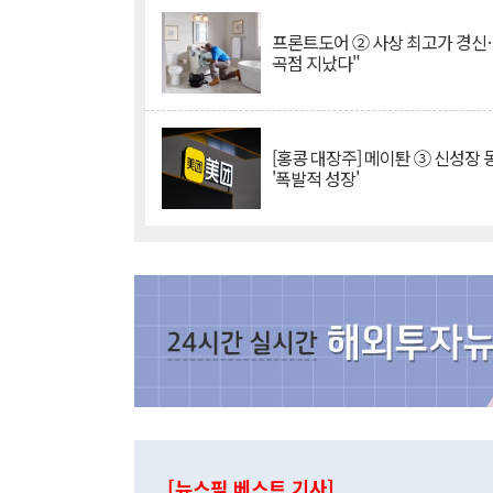
프론트도어 ② 사상 최고가 경신
곡점 지났다"
[홍콩 대장주] 메이퇀 ③ 신성장
'폭발적 성장'
[뉴스핌 베스트 기사]