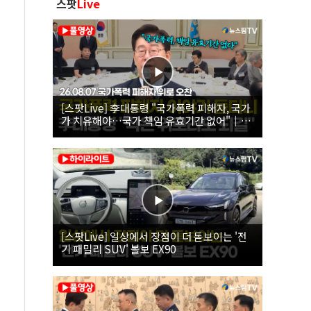
스팟
Live
[스팟Live] 李대통령 "국가폭력 피해자, 국가
가 치유해야…국가 책임 유효기간 없어"｜
26.08.07 국가폭력 피해자 위로 오찬
[스팟Live] 일상에서 장점이 더 돋보이는 '전
기 패밀리 SUV' 볼보 EX90