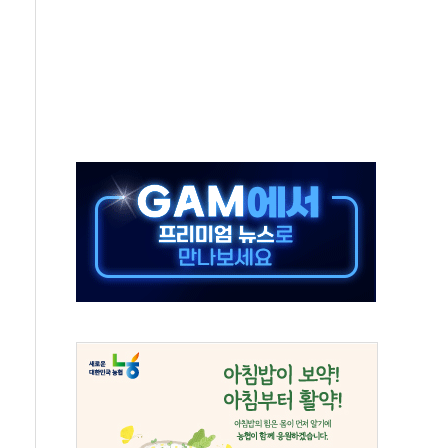
체결
라우드플레어·태양광주↑ VS 트레이드데스크·웬디스↓
종자 7359명 끝까지 찾겠다"
 톤 낮춰
항시 '시끌'
름…수도권 집중 완화 전환점"
 주재… "전폭적 공급 확대·속도전 총력"
…美 태양광주 급등
해도 놀랍지 않아"
태양광 착공…여의도 1.6배 규모
...금융주 낙폭 커