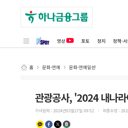
영상
포토
정치
정책·서
홈
문화·연예
문화·연예일반
관광공사, '2024 내나
기사입력 :
2024년03월27일 09:52
최종수정 :
20