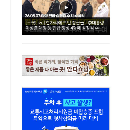
[스팟Live] 한자리에 모인 장군들...李대통령,
이상렬 대장 등 진급 장성 4명에 삼정검 수치
직접 수여｜26.08.07 장성 진급·삼정검 수치
수여식