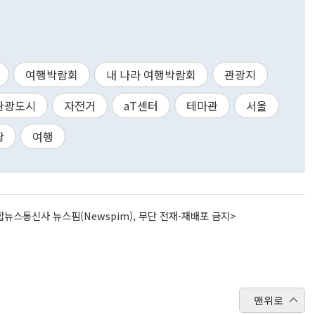
여행박람회
내 나라 여행박람회
관광지
관광도시
자전거
aT센터
테마관
서울
광
여행
뉴스통신사 뉴스핌(Newspim), 무단 전재-재배포 금지>
맨위로