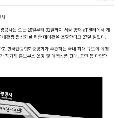
[사진] 이슬람 수니파 3개국, 공동방위협정 
뉴욕증시 개장 전 특징주...아틀라시안·클
전시
보훈부, 미 DPAA와 MOU… "6·25 미군 실
광공사는 오는 28일부터 31일까지 서울 양재 aT센터에서 개
트럼프 "금리 내려야"…파월 때와 달리 워시엔
해 국내관광 활성화를 위한 테마관을 운영한다고 27일 밝혔다.
특정 정치인 측근 포항시 정책특보 내정설...포
李 "해남 태양광, 대한민국 다음 100년 밑거
고 한국관광협회중앙회가 주관하는 국내 최대 규모의 여행
李 대통령, '6시간 마라톤 부동산 2차 회의'
체가 참가해 홍보부스 운영 및 여행상품 판매, 공연 등 다양한
트럼프, 中 겨냥 폴리실리콘 관세 15% 부과
[사진] 빈살만과 에르도안의 만남
이란와이어 "이란 최고지도자 위독…곧 사망
남동발전, 해남군에 국내 최대 규모 400MW 
[인도증시] 중동 불안 속 유가 상승에 소폭 하락