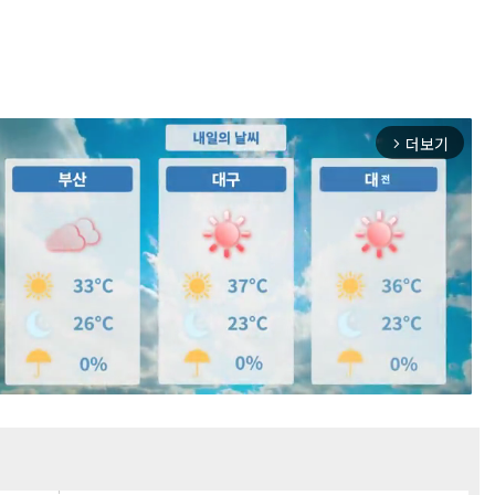
더보기
arrow_forward_ios
Mute