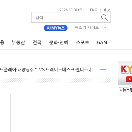
2026.08.08 (토)
ENG
中文
|
|
패밀리 사이트
금융
부동산
전국
문화·연예
스포츠
GAM
체결… 이스라엘·이란 위협에 맞설 자체 억지력 강화
 다음 주"
령…트럼프 제동
 이상 '올스톱'… 美 해상봉쇄 영향
개입했나" 촉각
용 쇼크에 반도체주 '활짝'
우려 후퇴…나스닥 선물 1%대 상승
…9월 금리 인상 기대 후퇴