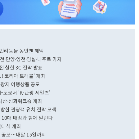
최…반려동물 동반엔 혜택
춘천·단양·영천·임실·나주로 가자
전 실현 3C 전략 발표
스! 코리아 트래블' 개최
관광지 여행상품 공모
카·도쿄서 'K-관광 세일즈'
 시상·성과워크숍 개최
 방한 관광객 유치 전략 모색
 10대 매장과 함께 알린다
발대식 개최
' 공모…내달 15일까지