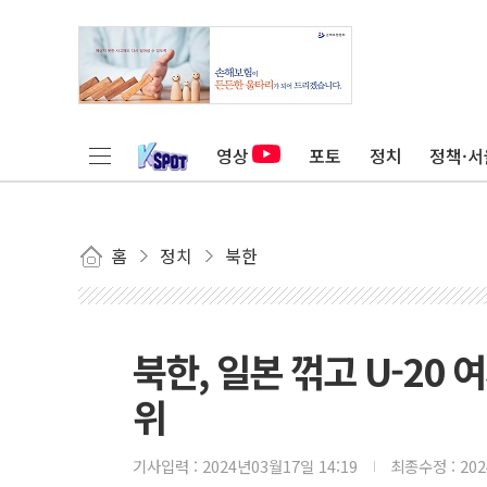
영상
포토
정치
정책·서
홈
정치
북한
북한, 일본 꺾고 U-20
위
기사입력 :
2024년03월17일 14:19
최종수정 :
20