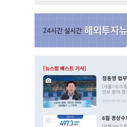
[뉴스핌 베스트 기사]
정동영 업무
[서울=뉴스핌
안보 분야 정
평화공존 발전
2026-08-06 06:
발언 중에는 
언한 것이 있
령은 공개적으
6월 경상수
주의적 희망에
관의 대북 정
[서울=뉴스핌