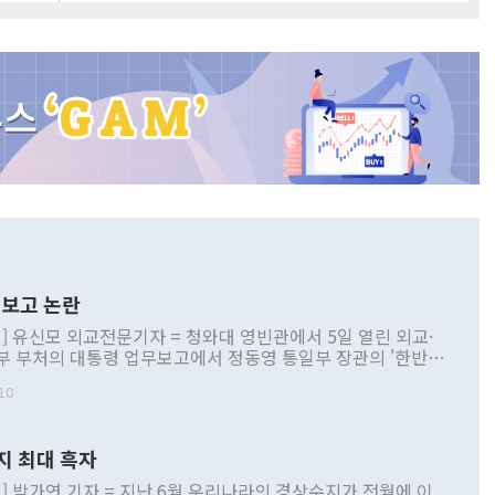
보고 논란
] 유신모 외교전문기자 = 청와대 영빈관에서 5일 열린 외교·
부 부처의 대통령 업무보고에서 정동영 통일부 장관의 '한반도
 구상'과 업무보고 발언이 논란을 빚고 있다. 이날 정 장관의
10
정부 내 조율을 거치지 않은 사안을 정책으로 추진하겠다고 공
는가 하면 사실 관계에 맞지 않은 설명도 있었다. 이재명 대통
로 신중을 기해 달라고 경고했고, 조현 외교부 장관은 '이상
지 최대 흑자
 근거한 비현실적 구상'이라는 비판을 내놨다. 그동안 정 장
책 관련 발언이 물의를 빚은 적은 여러 번 있지만 대통령과 유
] 박가연 기자 = 지난 6월 우리나라의 경상수지가 전월에 이