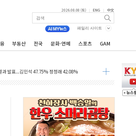
2026.08.08 (토)
ENG
中文
|
|
산사태 주의보'...경북도, 호우 피해·통제구간 없어
%p' 차 재역전 성공...金 45.42% vs 鄭 44.56%
패밀리 사이트
·정청래·김민석 당대표 후보
금융
부동산
전국
문화·연예
스포츠
GAM
 정청래에 승리...47.75% vs 42.08%
과 발표...김민석 47.75% 정청래 42.08%
표...김민석 45.09% 정청래 43.27% 송영길 11.63%
표...김민석 52.64% 정청래 39.89% 송영길 7.47%
0~8.14)
…공습 한계·탄약 부족 현실화
50㎜ 폭우…강원 동해안 강한 비 이어져
 환경미화원 수거차에 치여 사망
동…60대 남성 2명 숨져