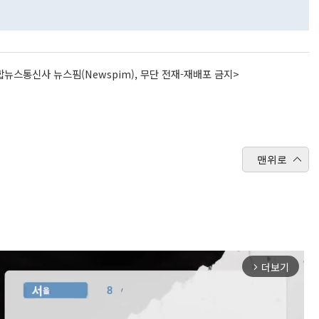
뉴스통신사 뉴스핌(Newspim), 무단 전재-재배포 금지>
맨위로
더보기
arrow_forward_ios