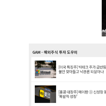
GAM
- 해외주식 투자 도우미
[미국 특징주] 빅테크 주가 급반등..
불안 잦아들고 낙관론 되살아나
[홍콩 대장주] 메이퇀 ③ 신성장
'폭발적 성장'