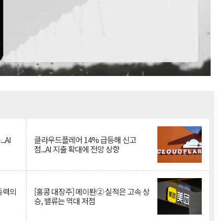
Mute
.AI
클라우드플레어 14% 급등해 신고
점...AI 지출 확대에 전망 상향
 동력의
[홍콩 대장주] 메이퇀② 실적은 고속 상
승, 밸류는 역대 저점