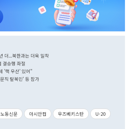
년 더...북한과는 더욱 밀착
안컵 결승행 좌절
체 '핵 우산' 있어"
문직 탈북민' 등 참가
노동신문
아시안컵
우즈베키스탄
U-20