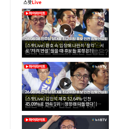
스팟
Live
[스팟Live] 환호 속 입장해 나란히 ‘찰칵’…서
로 ‘저격 연설’ 들을 때 후보들 표정은? |
26.08.08 더불어민주당 당대표·최고위원 후
보 인천 합동연설회
[스팟Live] 김민석 제주 52.64%·인천
45.09%로 연속 1위…정청래 따돌렸다’ |
26.08.08 더불어민주당 당대표·최고위원 후
보 인천 합동연설회