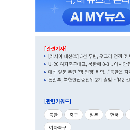
[관련기사]
[러시아 대선②] 5선 푸틴, 우크라 전쟁 몇 
U-20 여자축구대표, 북한에 0-3... 아시
대선 앞둔 푸틴 '핵 전쟁' 위협..."북한은 자
통일부, 북한인권증진위 2기 출범…'MZ 전
[관련키워드]
북한
축구
일본
한국
여자축구