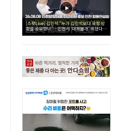
[스팟Live] 김민석 “누가 김민석보다 국정 방
향을 공유했나”…인천서 ‘대체불가’ 외쳤다 |
26.08.08 더불어민주당 당대표·최고위원 후
보 인천 합동연설회