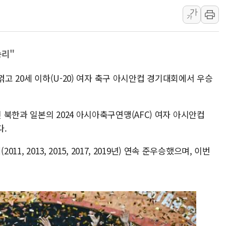
李대통령 "결혼 때문에 손해 
가
여수 오동도 인근 해상서 모
가
추미애, '위안부' 피해자 기림
인천 선재도 갯벌서 해루질 중
승리"
인천서 말다툼 중 어머니 흉기
꺾고 20세 이하(U-20) 여자 축구 아시안컵 경기대회에서 우승
'화합' 꺼낸 김민석에 '뻔뻔
李대통령, ISA 개편 재검토 
북한과 일본의 2024 아시아축구연맹(AFC) 여자 아시안컵
다.
1, 2013, 2015, 2017, 2019년) 연속 준우승했으며, 이번