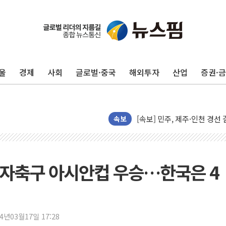
울진·영덕 '호우특보'-포항 '
[종합] 김민석, 정청래에 '0.86
인천 합동연설회 나선 송영길
울
경제
사회
글로벌·중국
해외투자
산업
증권·
김민석, 2주차 제주·인천 경선서
인사하는 김민석 당대표 후보
[속보] 민주, 제주·인천 경선 결
속보
[속보] 민주, 인천 경선 결과 발
[속보] 민주, 제주 경선 결과 발
이번주 국내 주요 금융일정(8.1
 여자축구 아시안컵 우승…한국은 4
美, 이란전 출구전략 만지작
강릉·동해·삼척 시간당 최대 
폐기물 수거하다 참변…60대
서울 중랑구 주택가서 흉기 난
24년03월17일 17:28