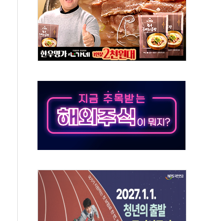
보는 일 없게"…'결혼 페널티' 22개 과제 손본다
터보트 전복…1명 사망·1명 실종
의 날 참석..."국제적 시민 연대로 목소리 내야"
 실종 60대 나흘만에 숨진 채 발견
 살해 10대 아들 체포
' 받아친 정청래…제주 연설서 신경전 고조
지시…與 "적극 환영"·野 "졸속 국정"