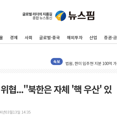
인도, 차량 간 통신시스템 장착 의
Sh수협은행, 상상인증권 인수 
울
경제
사회
글로벌·중국
해외투자
산업
증권·
무역선부터 요트까지...관세청, 해
서연컴퍼니, 시드 투자 유치…일
피치 "韓 코스피 약세 장기화 시
법원, 한미 임주현 지분 100억
속보
엔씨, '게임스컴 2026'서 글로
롯데백화점, '홈스타일링 페어'…
[AI 카드뉴스] 어린이집·유치원
위협..."북한은 자체 '핵 우산' 있
운수업·기업활동 '원스톱'으로..
[르포] 폭염 속 '자폭 드론' 첫
공정위 "국고채 PD 15곳, 관행
24년03월13일 14:35
중소기업 기술자료 중국 계열사에