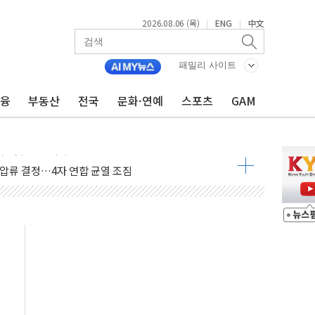
2026.08.06 (목)
ENG
中文
|
|
무화 추진..."업계 성장 저해" 우려도
패밀리 사이트
추진
금융
부동산
전국
문화·연예
스포츠
GAM
상 마약밀수 '3중 차단'
본·동남아 사업 확대
 주택수요 위축 우려"
 가압류 결정…4자 연합 균열 조짐
벌 신작 라인업 공개
리빙 최대 50% 할인
 비상! 수족구병이 다시 유행합니다.
.데이터처, 기업 3만1000곳 경제통계조사
 실사격…미 해병대, 한반도 지형서 FPV 공격훈련 공개
 아닌 담합…76조2000억 입찰 영향"
 넘긴 세라젬…공정위 과징금 4억3200만원