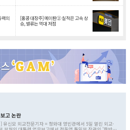
 동력의
[홍콩 대장주] 메이퇀② 실적은 고속 상
승, 밸류는 역대 저점
보고 논란
] 유신모 외교전문기자 = 청와대 영빈관에서 5일 열린 외교·
부 부처의 대통령 업무보고에서 정동영 통일부 장관의 '한반도