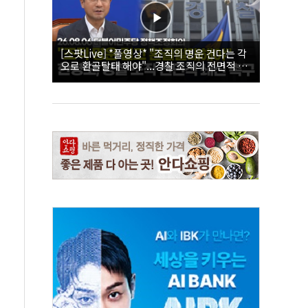
[스팟Live] *풀영상* "조직의 명운 건다는 각
오로 환골탈태 해야"...경찰 조직의 전면적 쇄
신 촉구한 한병도 | 26.08.06 더불어민주당 정
책조정회의