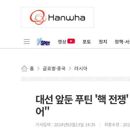
영상
포토
정치
정책·서
홈
글로벌·중국
러시아
대선 앞둔 푸틴 '핵 전쟁' 
어"
기사입력 :
2024년03월13일 14:35
최종수정 :
20