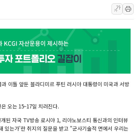
가
정부, 한화오션·에코프로비엠 등 
가
국표원, 해외직구 물놀이기구·유아
쉐이크쉑, 남양주 현대아울렛에 
'달라진 임신·출산·육아 지원 
정부혁신 우수사례 세계에 알린다
부모가 정부24에서 자녀 출입국
소방청, 전국 시·도 구급과장 
 불과 이틀 앞둔 블라디미르 푸틴 러시아 대통령이 미국과 서방
 오는 15~17일 치러진다.
공개된 자국 TV방송 로시야 1, 리아노보스티 통신과의 인터뷰
돼 있는가'란 취지의 질문을 받고 "군사기술적 면에서 우리는