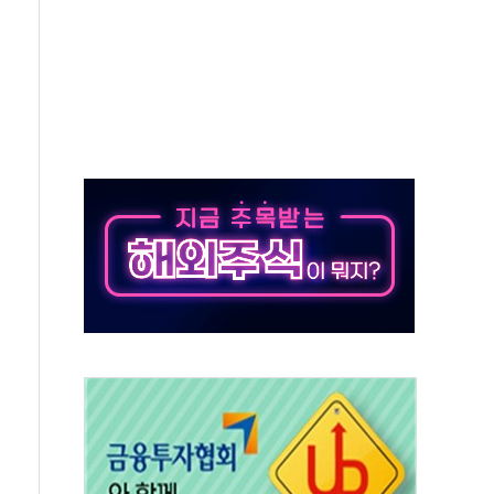
'슈퍼을' 5곳 선정...소부장 핵심기업 추가 육성
용품 등 94개 제품 안전기준 '부적합'
'다산점' 열어
한눈에'…인사처, 공무원 인사제도 안내서 발간
…식약처 AI 심사·소방청 119안심콜 영문 영상 제작
증명서 발급…7일부터 온라인 대리 신청 가능
회의…중증환자 이송체계 전국 확대 점검