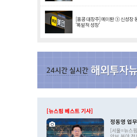
[홍콩 대장주] 메이퇀 ③ 신성장
'폭발적 성장'
[뉴스핌 베스트 기사]
정동영 업무
[서울=뉴스핌
안보 분야 정