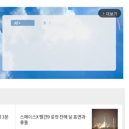
더보기
arrow_forward_ios
Mute
 3분
스페이스X 팰컨9 로켓 잔해 달 표면과
충돌