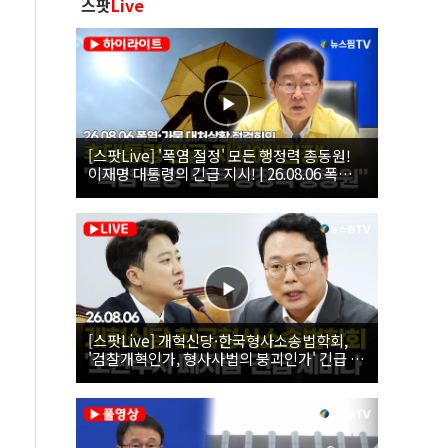
스팟
Live
[스팟Live] '폭염 절정' 모든 행정력 총동원!
이재명 대통령의 긴급 지시! | 26.08.06 폭염•
가뭄 대처상황 점검회의
[스팟Live] 개혁신당·한국형사소송법학회,
'검찰개혁인가, 형사사법의 붕괴인가' 긴급 세
미나｜26.08.06