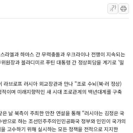
가
현대그린푸드 '텍사스로드하
가
與 "세제개편안 8월 말 당
경인고속도로서 차량 4대 연
"AI가 먼저 알아채고 고친
삼성전자, 美국립연구소와 
[인사] 국무조정실·국무
이스라엘과 하마스 간 무력충돌과 우크라이나 전쟁이 지속되는
롯데백화점, 앰배서더 2기
무위원장과 블라디미르 푸틴 대통령 간 정상회담을 계기로 '밀
한수원 "폭염 속 전력수급
박형수 의원 '선관위 견제·감
 라브로프 러시아 외교장관과 만나 "조로 수뇌(북·러 정상)
장동혁, 李 대통령에 "결혼
정적이며 미래지향적인 새 시대 조로관계의 백년대계를 구축
같은 날 북측이 주최한 만찬 연설을 통해 "러시아는 김정은 국
수반으로 하는 조선민주주의인민공화국 정부와 인민이 국가의
을 고수하기 위해 실시하는 모든 정책을 전적으로 지지한