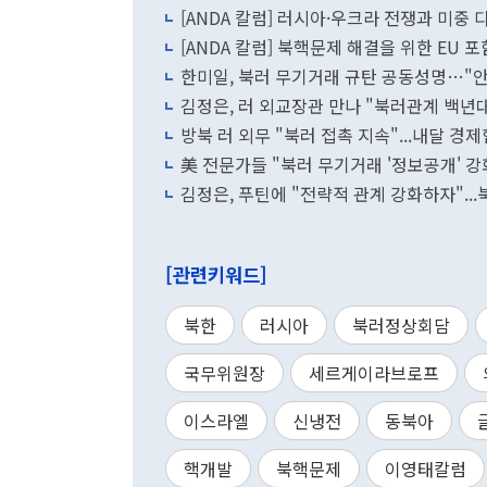
[ANDA 칼럼] 러시아·우크라 전쟁과 미
[ANDA 칼럼] 북핵문제 해결을 위한 EU 포
한미일, 북러 무기거래 규탄 공동성명…"
김정은, 러 외교장관 만나 "북러관계 백년
방북 러 외무 "북러 접촉 지속"...내달 경
美 전문가들 "북러 무기거래 '정보공개' 
김정은, 푸틴에 "전략적 관계 강화하자"...
[관련키워드]
북한
러시아
북러정상회담
국무위원장
세르게이라브로프
이스라엘
신냉전
동북아
핵개발
북핵문제
이영태칼럼