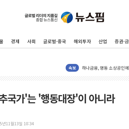
울
경제
사회
글로벌·중국
해외투자
산업
증권·
정재헌 CEO, SKT 장기고
최태원, 노소영에 9440
하나금융, 명동 소상공인에 
속보
인천시 광복절 현수막 '태
병무청, 보충역 전면 손질…
홈플러스發 대형마트 판매,
 중추국가'는 '행동대장'이 아니라
윤준병·이해민 의원, '정부
'호우·산사태 주의보' 울진 
여야, 황희 '버스 하우스' 
25년11월13일 10:34
풀무원재단, '국제과학연극제