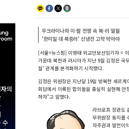
우크라이나와 이·팔 전쟁 속 북·러 밀월
'한미일 대 북중러' 신냉전 고착 막아야
[서울=뉴스핌] 이영태 외교안보선임기자 = 
가운데 북한과 러시아가 지난 9월 김정은 국
월' 관계를 본격화하기 시작했다.
김정은 위원장은 지난달 19일 방북한 세르게이
회담에서 이룩된 합의들을 충실히 실현해 안
하자"고 말했다.
라브로프 장관도 
무위원장 동지를 
자주권과 발전이익