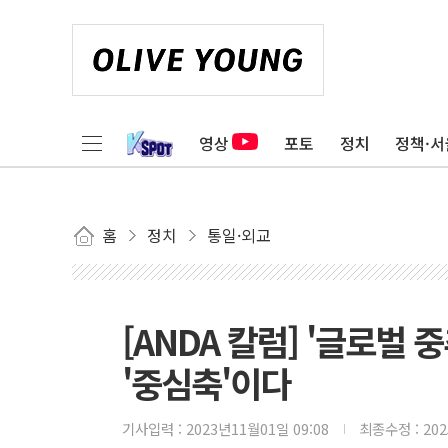
영상
포토
정치
정책·서
홈
정치
통일·외교
[ANDA 칼럼] '글로벌
'중심축'이다
기사입력 :
2023년11월01일 09:08
최종수정 :
20