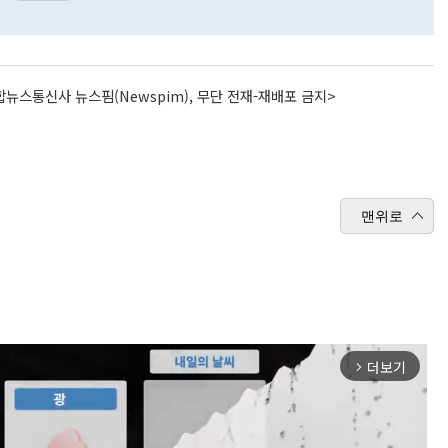
뉴스통신사 뉴스핌(Newspim), 무단 전재-재배포 금지>
맨위로
더보기
arrow_forward_ios