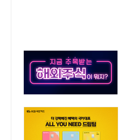
우스' 잠실점, 직장인 핫플레이스로 부상
정 조율 완료…초고가·비거주 1주택 등 여론 수렴"
쇄 추돌…7세 남아 등 4명 부상
다"…LG유플러스, AI 홈네트워크 구현 첫발
영하 30도 극저온 난방기술 개발한다
총리비서실
 모집…지역 크리에이터 확대
 이상무"…김회천 사장, 원전 현장점검
독 강화' 2개 법 대표 발의
 페널티 만든 건 이 정권…신생아 특례 대출까지 줄여"