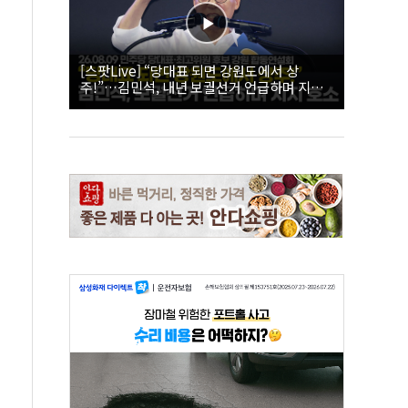
[스팟Live] “당대표 되면 강원도에서 상
주!”…김민석, 내년 보궐선거 언급하며 지지
호소 | 26.08.09 더불어민주당 당대표·최고위
원 후보 강원 합동연설회