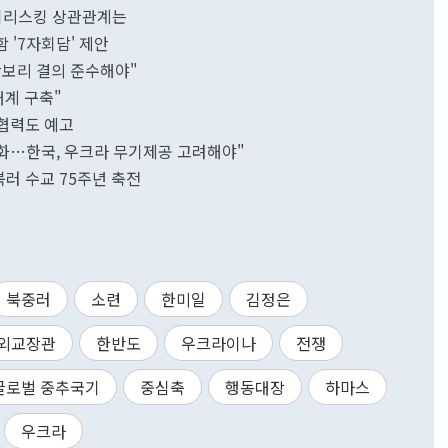
중 디리스킹 상관관계는
함 '7자회담' 제안
안보리 결의 준수해야"
대계 구축"
제협력도 예고
강화…한국, 우크라 무기제공 고려해야"
북러 수교 75주년 축전
북중러
소련
한미일
김정은
외교장관
한반도
우크라이나
전쟁
글로벌 중추국기
중심축
행동대장
하마스
우크라