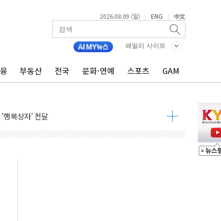
2026.08.09 (일)
ENG
中文
|
|
패밀리 사이트
금융
부동산
전국
문화·연예
스포츠
GAM
객 400명 맞이…"마음 잇는 시간 되길"
억 지급 확정되나…재상고 앞두고 막판 셈법
'행복상자' 전달
극기 거꾸로' 논란…이틀만에 철거
 예술·체육요원 최대 33% 감축
 역대 최대폭 감소한 9.4%↓…유통업계 양극화 심화
 특사'로 콜롬비아 대통령 취임식 참석
시간당 30mm 강한 비...호우 피해 없어
공방…野 "청년 우롱 기괴" vs 與 "송구한 해프닝"
 2026'서 어린이 과학연극 2편 수상