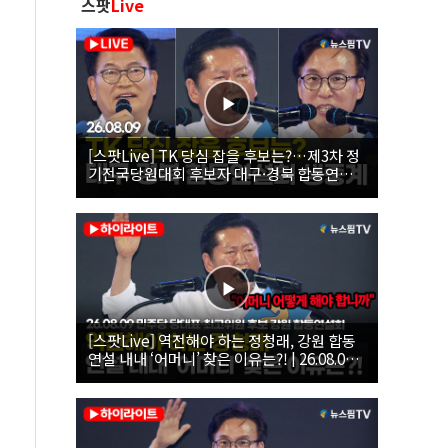
스팟
Live
[스팟Live] TK 당심 잡을 후보는?…제3차 정
기전국당원대회 후보자 대구·경북 합동연설
회 생중계 | 26.08.09
[스팟Live] 역전해야 하는 정청래, 강원 합동
연설 내내 ‘어머니’ 찾은 이유는?! | 26.08.09
더불어민주당 당대표·최고위원 후보 강원 합
동연설회