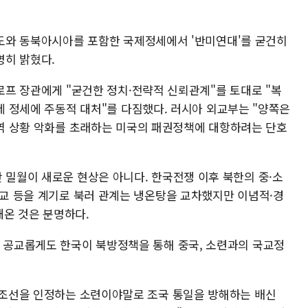
도와 동북아시아를 포함한 국제정세에서 '반미연대'를 굳건히
명히 밝혔다.
로프 장관에게 "굳건한 정치·전략적 신뢰관계"를 토대로 "복
제 정세에 주동적 대처"를 다짐했다. 러시아 외교부는 "양쪽은
역 상황 악화를 초래하는 미국의 패권정책에 대항하려는 단호
 밀월이 새로운 현상은 아니다. 한국전쟁 이후 북한의 중·소
수교 등을 계기로 북러 관계는 냉온탕을 교차했지만 이념적·경
온 것은 분명하다.
는 공교롭게도 한국이 북방정책을 통해 중국, 소련과의 국교정
의 조선을 인정하는 소련이야말로 조국 통일을 방해하는 배신