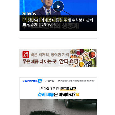
[스팟Live] 이재명 대통령 주재 수석보좌관회
의 생중계｜26.08.06