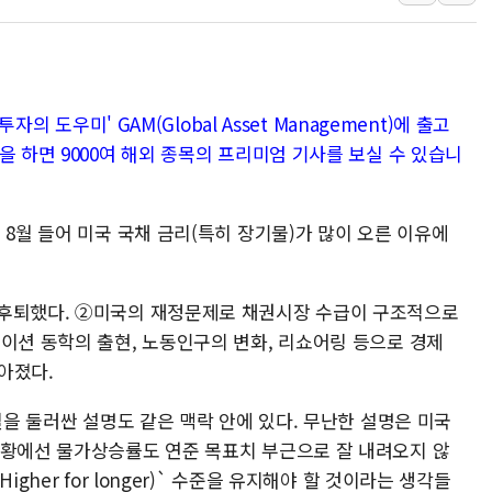
딥시크, AI 서비스 가격 
CJ프레시웨이, 2분기 영
초박빙 경선에 친명계 '추가
자의 도우미' GAM(Global Asset Management)에 출고
구리시 입주업종 확대…'
을 하면 9000여 해외 종목의 프리미엄 기사를 보실 수 있습니
KCC, 실적은 주춤했지만
정점식 "사관학교 통합 정
장동혁 "李대통령 재판 
 8월 들어 미국 국채 금리(특히 장기물)가 많이 오른 이유에
日, 아키타에 일본 최대 
[종합] 李대통령 "취약계
 후퇴했다. ②미국의 재정문제로 채권시장 수급이 구조적으로
트럼프, 워시 연준의장과
이션 동학의 출현, 노동인구의 변화, 리쇼어링 등으로 경제
아졌다.
질을 둘러싼 설명도 같은 맥락 안에 있다. 무난한 설명은 미국
상황에선 물가상승률도 연준 목표치 부근으로 잘 내려오지 않
gher for longer)` 수준을 유지해야 할 것이라는 생각들