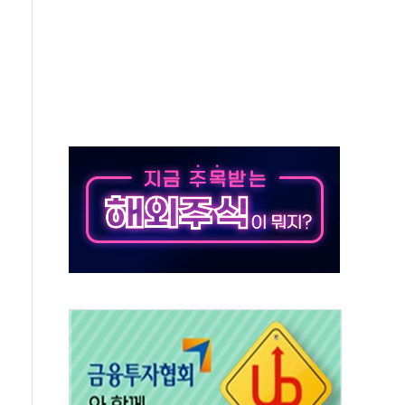
대대적 인상 계획...업계 파장 예고
업익 14.2% 감소…"온라인 사업으로 성장"
 투표' 요구...친청계 응집력 '희석' 전략 통할까
현대 테라타워 구리갈매' 공급
…'매출 절반' 실리콘 반등에 하반기 기대
치 프레임에 졸속 추진…'잼데믹' 안보까지 몰고 와"
재개해야 여론조사 51.9%…그것이 국민의 뜻"
규모의 AI 데이터센터 건설 추진
층 안부에 AI 활용…이주노동자 폭염 방치, 국격 훼손"
 수시 통화…독립성 논란 재점화