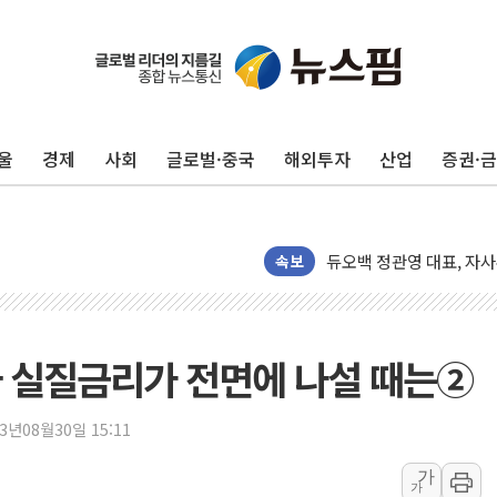
울
경제
사회
글로벌·중국
해외투자
산업
증권·
유인우주선 달 착륙지 선정
뉴인텍, 하반기 '전력용 
듀오백 정관영 대표, 자사
속보
BGF리테일, 2분기 영업익
휴젤, 매출 2545억원·
포스코, 희귀가스 사업 
결자 실질금리가 전면에 나설 때는②
진원생명과학, '코로나19 
경북도·대구시 '2차 공공기
23년08월30일 15:11
서울 아파트값 0.26%
가
가
효성중공업, 덴마크에 초고