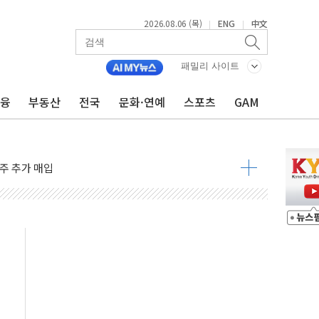
2026.08.06 (목)
ENG
中文
|
|
패밀리 사이트
금융
부동산
전국
문화·연예
스포츠
GAM
 밑그림, 중국 全月 1대 5백만 지질도 완성
커패시터' 사업 확대
주 추가 매입
 849억원…전년 比 22.3%↑
영업익 1037억원…상반기 역대 최대
항공우주·방산으로 넓힌다
DNA 백신 플랫폼' 美 특허 확보
관 이전' 대응 '맞손'
↑…상승폭 커졌지만 고가주택 밀집된 강남·서초 둔화
압변압기 첫 공급...국가 전력망에 첫 입성