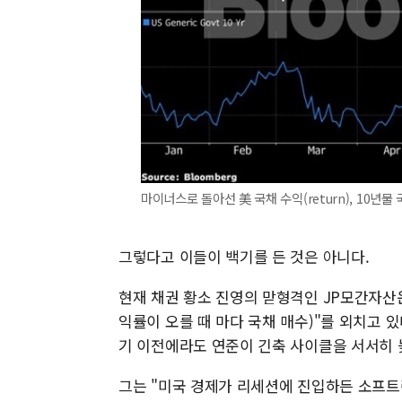
마이너스로 돌아선 美 국채 수익(return), 10년물 국
그렇다고 이들이 백기를 든 것은 아니다.
현재 채권 황소 진영의 맏형격인 JP모간자산
익률이 오를 때 마다 국채 매수)"를 외치고 
기 이전에라도 연준이 긴축 사이클을 서서히
그는 "미국 경제가 리세션에 진입하든 소프트