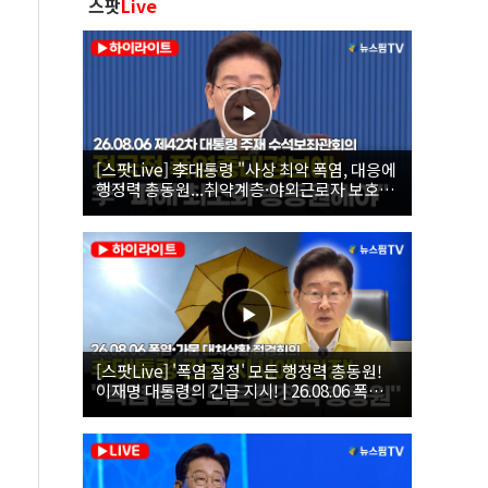
스팟
Live
[스팟Live] 李대통령 "사상 최악 폭염, 대응에
행정력 총동원...취약계층·야외근로자 보호에
힘써야"｜26.08.06 제42차 대통령 주재 수석
보좌관회의
[스팟Live] '폭염 절정' 모든 행정력 총동원!
이재명 대통령의 긴급 지시! | 26.08.06 폭염•
가뭄 대처상황 점검회의