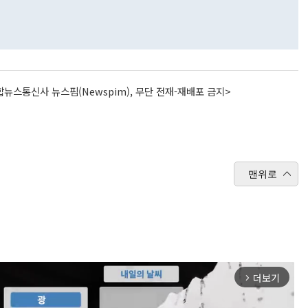
뉴스통신사 뉴스핌(Newspim), 무단 전재-재배포 금지>
맨위로
더보기
arrow_forward_ios