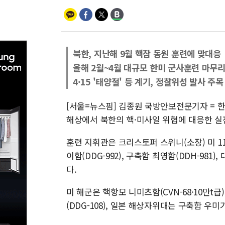
북한, 지난해 9월 핵잠 동원 훈련에 맞대응
올해 2월~4월 대규모 한미 군사훈련 마무
4·15 '태양절' 등 계기, 정찰위성 발사 주목
[서울=뉴스핌] 김종원 국방안보전문기자 = 한
해상에서 북한의 핵·미사일 위협에 대응한 실
훈련 지휘관은 크리스토퍼 스위니(소장) 미 
이함(DDG-992), 구축함 최영함(DDH-981)
다.
미 해군은 핵항모 니미츠함(CVN-68·10만t급)
(DDG-108), 일본 해상자위대는 구축함 우미기