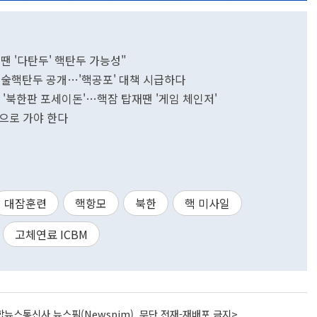
땐 '다탄두' 핵탄두 가능성"
 전술핵탄두 공개…'핵공포' 대책 시급하다
 '북한판 포세이돈'…핵잠 탑재땐 '게임 체인저'
공존으로 가야 한다
대잠훈련
핵항모
북한
핵 미사일
고체연료 ICBM
뉴스통신사 뉴스핌(Newspim), 무단 전재-재배포 금지>