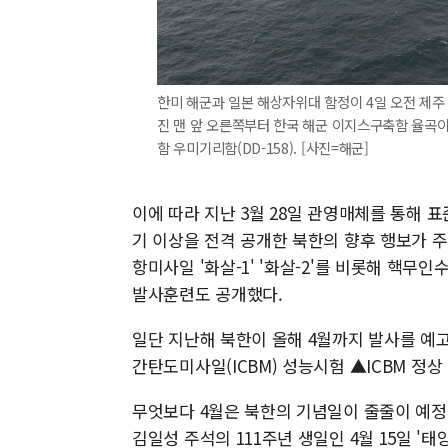
한미 해군과 일본 해상자위대 함정이 4일 오전 제주
진 맨 앞 오른쪽부터 한국 해군 이지스구축함 율곡이이함
함 우미기리함(DD-158). [사진=해군]
이에 따라 지난 3월 28일 관영매체를 통해 표
기 이상을 전격 공개한 북한의 향후 행보가 
항미사일 '화살-1' '화살-2'를 비롯해 핵무인
발사훈련도 공개했다.
일단 지난해 북한이 올해 4월까지 발사를 예
간탄도미사일(ICBM) 성능시험 ▲ICBM 정
무엇보다 4월은 북한의 기념일이 줄줄이 예정돼
김일성 주석의 111주년 생일인 4월 15일 '