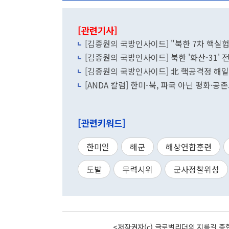
[관련기사]
[김종원의 국방인사이드] "북한 7차 핵실험
[김종원의 국방인사이드] 북한 '화산-31'
[김종원의 국방인사이드] 北 핵공격정 해일
[ANDA 칼럼] 한미-북, 파국 아닌 평화·
[관련키워드]
한미일
해군
해상연합훈련
도발
무력시위
군사정찰위성
<저작권자(c) 글로벌리더의 지름길 종합