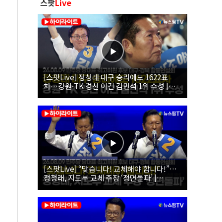
스팟
Live
[스팟Live] 정청래 대구 승리에도 1622표
차…강원·TK 경선 이긴 김민석 1위 수성 |
26.08.09 더불어민주당 당대표·최고위원 후
보 대구·경북 합동연설회
[스팟Live] “맞습니다! 교체해야 합니다!”…
정청래, 지도부 교체 주장 ‘정면돌파’ |
26.08.09 더불어민주당 당대표·최고위원 후
보 대구·경북 합동연설회