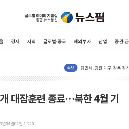
평택 진위면 공장서 질식사
포항 블루밸리 국가산단에 '
상주 낙동강 선착장 하류서 50
울
경제
사회
글로벌·중국
해외투자
산업
증권·
[종합] 김민석, 정청래에 누적 1
민주당 경북도당위원장에 오중
인천서 말다툼 중 어머니 살
김민석, 강원·대구·경북 경선서
속보
[속보] 민주, 강원·대구·경북 
[속보] 민주, 경북 경선 결과 
[속보] 민주, 대구 경선 결과 
전개 대잠훈련 종료…북한 4월 기
[속보] 민주, 강원 경선 결과 
정재헌 CEO, SKT 장기고
최태원, 노소영에 9440억
23년04월04일 17:40
하나금융, 명동 소상공인에 