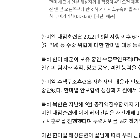
한미 해군과 일본 해상자위대 함정이 4일 오전 제주
진 맨 앞 오른쪽부터 한국 해군 이지스구축함 율곡이이함
함 우미기리함(DD-158). [사진=해군]
한미일 대잠훈련은 2022년 9월 시행 이후 
(SLBM) 등 수중 위협에 대한 한미일 대응 
특히 한미 해군이 보유 중인 수중무인표적(EM
일간의 탐지와 추적, 정보 공유, 격멸 능력을 
한미일 수색구조훈련은 재해재난 대응과 인도적 
중단됐다. 한미일 안보협력 정상화 차원에서 
특히 북한은 지난해 9월 공격핵잠수함까지 
미일 대잠훈련에 이어 레이건함을 재전개해 
군사훈련을 진행했다며 무력시위를 공개하기도
이번 한미일 해상훈련이 끝남에 따라 우리 군은