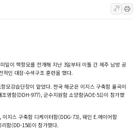
가
인천시 광복절 현수막 '태
가
병무청, 보충역 전면 손질…
홈플러스發 대형마트 판매,
윤준병·이해민 의원, '정부
리
'호우·산사태 주의보' 울진 
여야, 황희 '버스 하우스' 공
미일이 핵항모를 전개해 지난 3일부터 이틀 간 제주 남방 공
전적인 대잠·수색구조 훈련을 했다.
11항모강습단장이 맡았다. 한국 해군은 이지스 구축함 율곡이
, 대조영함(DDH-977), 군수지원함 소양함(AOE-51)이 참가했
, 이지스 구축함 디케이터함(DDG-73), 웨인 E.메이어함
리함(DD-158)이 참가했다.