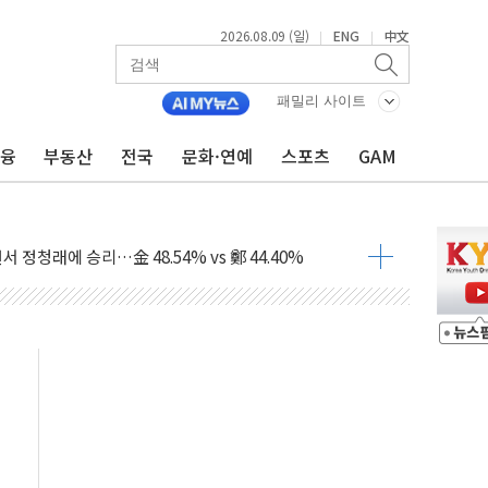
2026.08.09 (일)
ENG
中文
|
|
고 발생…작업자 1명 숨져
철강 AI융합실증센터' 들어선다
패밀리 사이트
대 숨진 채 발견...경찰, 조사 중
금융
부동산
전국
문화·연예
스포츠
GAM
.48%p 차 선두 유지...金 46.01% vs 鄭 44.53%
기 당선...합산득표율 68.63%
해 10대 구속…범행 후 반려견도 죽여
 정청래에 승리…金 48.54% vs 鄭 44.40%
경선 결과...김민석 48.54% 정청래 44.40%
발표...김민석 47.37% 정청래 45.71% 송영길 6.92%
발표...정청래 47.82% 김민석 46.35% 송영길 5.83%
발표...김민석 50.30% 정청래 41.94% 송영길 7.76%
객 400명 맞이…"마음 잇는 시간 되길"
 지급 확정되나…재상고 앞두고 막판 셈법
'행복상자' 전달