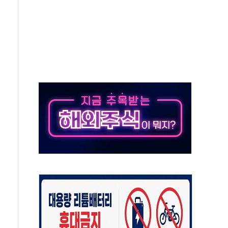
극기 거꾸로' 논란…이틀만에 철거
 예술·체육요원 최대 33% 감축
 역대 최대폭 감소한 9.4%↓…유통업계 양극화 심화
 특사'로 콜롬비아 대통령 취임식 참석
시간당 30mm 강한 비...호우 피해 없어
방…野 "청년 우롱 기괴" vs 與 "송구한 해프닝"