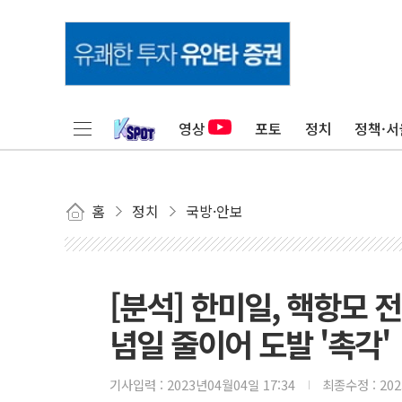
영상
포토
정치
정책·서
홈
정치
국방·안보
[분석] 한미일, 핵항모 
념일 줄이어 도발 '촉각'
기사입력 :
2023년04월04일 17:34
최종수정 :
20