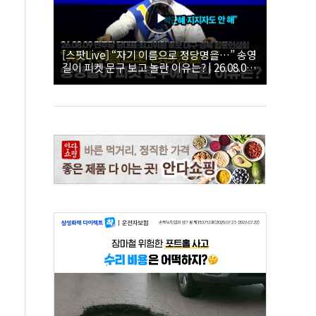
[스팟Live] “자기 이름으로 정당명을…” 송영
길이 피켓 문구 보고 놀란 이유는? | 26.08.09
더불어민주당 당대표·최고위원 후보 대구·경
북 합동연설회