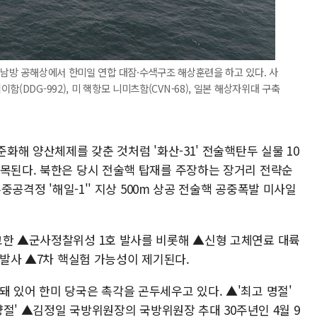
 남방 공해상에서 한미일 연합 대잠·수색구조 해상훈련을 하고 있다. 사
(DDG-992), 미 핵항모 니미츠함(CVN-68), 일본 해상자위대 구축
준화해 양산체제를 갖춘 것처럼 '화산-31' 전술핵탄두 실물 10
주목된다. 북한은 당시 전술핵 탑재를 주장하는 장거리 전략순
수중공격정 '해일-1'' 지상 500m 상공 전술핵 공중폭발 미사일
고한 ▲군사정찰위성 1호 발사를 비롯해 ▲신형 고체연료 대륙
상 발사 ▲7차 핵실험 가능성이 제기된다.
 있어 한미 당국은 촉각을 곤두세우고 있다. ▲'최고 명절'
태양절' ▲김정일 국방위원장의 국방위원장 추대 30주년인 4월 9