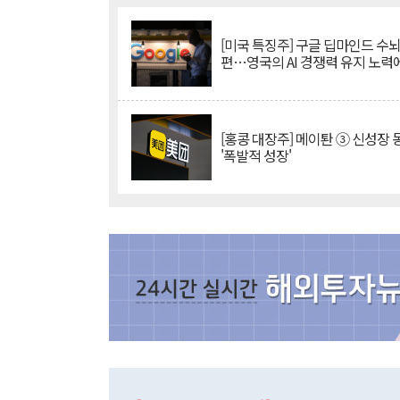
[미국 특징주] 구글 딥마인드 수
편…영국의 AI 경쟁력 유지 노력
[홍콩 대장주] 메이퇀 ③ 신성장
'폭발적 성장'