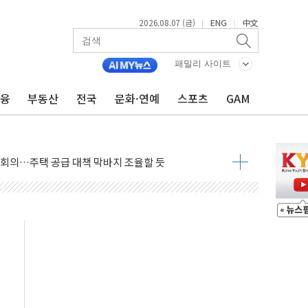
2026.08.07 (금)
ENG
中文
|
|
패밀리 사이트
금융
부동산
전국
문화·연예
스포츠
GAM
회견·주요 정당 - 8월 7일
민석 후보 - 8월 7일
차 회의…주택 공급 대책 막바지 조율할 듯
즈 통항 금지 법안 검토
 상승… "2분기 기업 순이익 21% 증가" 전망
 나토 회원국 공격 검토… 거짓 깃발 작전"
재회…로봇·AI 데이터센터·모빌리티 구체화
·아이온큐·도어대시↑ VS 샌디스크·피그마·앱러빈↓
 반대…상법·자본시장법 개정 논의"