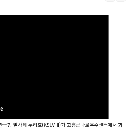
뉴욕증시 프리뷰, 미 주가선물 AI주
청와대, 북한 단거리 탄도미사일 발사
금값 7주 만에 최고…美 고용 둔화·
[인도증시] 중동 긴장 완화에 실적 호
러, 1인칭시점 드론으로 우크라 민간
[베트남 증시] 지수 하락 속 'DGC
'월가의 황제' 다이먼 "금융시장 레
양주 섬유염색공장서 화재 1명 중상…
김정관 산업부 장관 "주 52시간 손봐
해군 1함대 창설 80주년…지역과 함께
시 한국형 발사체 누리호(KSLV-II)가 고흥군나로우주센터에서 화