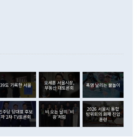
화의 동력을 확보하기 위해 최선을 다할 것"이라고 말했다. 하
.4% 늘었으며 비IT 품목도 ▲석유제품(47.5%) ▲화공품
령은 정 장관의 구상에 대부분 제동을 걸었다. 이 대통령은 "평
▲철강제품(17.9%) ▲승용차(6.1%) 등을 중심으로 18.6% 증가
 정치적으로 악용되는 측면이 있다"며 "많이 조심하셔야 한
준 수입은 ▲원자재(30.5%) ▲자본재(35.3%) ▲소비재
다. 북한을 다른 이름으로 불러야 한다는 주장에는 "표현에 꼬
가 모두 늘었다. 서비스수지는 12억9000만달러 적자를 기록해 전
정쟁으로 휘몰아 들어가면 원래 하고자 했던 데에서 오히려 나
000만달러)보다 적자 폭이 확대됐다. 여행수지는 외국인 입국자
래될 수 있다"고 경고했다. 이 대통령은 남북 신뢰 구축을 위해
증료 인상 등에 따른 출국자 감소로 4억4000만달러 흑자를
합의를 선제적으로 복원해야 한다는 정 장관의 주장에 대해서도
지식재산권사용료수지는 전월 흑자에서 4억4000만달러 적자
대로 하는 게 과연 한반도의 평화와 안정에 플러스냐, 결론적
 본원소득수지는 배당소득을 중심으로 32억7000만달러 흑자
이 들 때도 있다"며 부정적으로 반응했다. 조현 외교부 장
월(21억7000만달러)보다 흑자 폭이 확대됐다. 배당소득수지
 사후 브리핑에서 정 장관이 언급한 '4자 회담'에 대해 "이상
이 늘어난 데다 전월 분기배당에 따른 기저효과로 배당지급이
 어떤 희망이라 하더라도 그건 아직 조율되지 않은 방법"이
6000만달러 흑자를 나타냈다. 금융계정 순자산은 6월 중 467
들께서 디스카운트해 주시면 좋겠다"고 선을 그었다. 정 장관
러 증가해 월간 기준 역대 최대 증가 폭을 기록했다. 종전 최대
아 블라디보스토크에서 열리는 '동방경제포럼(EEF)'을 언급하
월(369억9000만달러)을 넘어선 것이다. 직접투자에서는 내국
원에서 (참석을) 검토하고 있다"고 발언한 데 대해서도 조 장관
가 80억1000만달러, 외국인의 국내투자가 46억3000만달러
외교부의 몫"이라며 "아직 거기까지 진도가 나가지 않았다"고
오세훈 서울시장,
. 증권투자에서는 외국인의 국내 주식 매도세가 이어졌다. 외
39도 기록한 서울
폭염 날리는 물놀이
부동산 대토론회
장관이 이날 소개한 대북 구상과 설명은 정부 내 조율을 거치지
주식 투자는 차익실현 매도 등의 영향으로 316억1000만달러
서 문제가 있다. 특히 주적 표현 대체와 국호 사용, 9·19 군
(-310억5000만달러)에 이어 역대 최대 순매도 기록을 다시
 4자회담 추진 등은 통일부 장관이 결정할 사안이 아니어서 월
국인의 국내 채권투자는 세계국채지수(WGBI) 자금 유입에도
이 나오고 있다. 이 대통령은 정 장관의 업무보고를 듣고 난
도래 영향으로 증가 폭이 줄어든 52억9000만달러를 기록했
2026 서울시 통합
무보고에 발표했다고 승인난 건 아니다"라고 재차 확인했다. 정
민주당 당대표 후보
비 오는 날의 '비
 해외 증권투자는 주식을 중심으로 35억6000만달러 증가했
방위회의 화재 진압
자 2차 TV토론회
광'처럼
통은 "정 장관의 발언 내용은 대부분 국가안전보장회의(NSC)
newspim.com
훈련
된 사안이 아닌 정 장관의 개인적 생각에 가깝다"며 "안보 관
이 정부의 공식 정책이 아닌 사안을 추진하겠다고 업무보고를
 면전에서 '국군통수권자가 나서야 한다'고 주장한 것은 심각