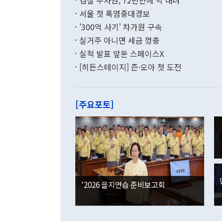
검찰 수사권, 72년만에 막 내려
함께 4자 대
수출은 160
지만 이 대통
서울 첫 폭염중대경보
(18.6%) 
화공존 정책이
했다. 통관 기
'300억 사기' 차가원 구속
다"고 지적했
(16.4%)
투리가 잡혀 
실거주 아니면 세금 껑충
월(-10억9
쁜 상황이 초
증가와 유류할
실적 발표 앞둔 스페이스X
9·19 군사
기록했지만 
[히든스테이지] 즌·오아 첫 도전
"우리의 선의
로 전환됐다.
으로 약간의 의문
를 기록해 전
관은 업무보고
는 배당수입
주의에 근거한
줄면서 25억
[주요포토]
라며 "여러분
억1000만달
이 9월 러시
였던 올해 3
며 "정부 차
인의 해외투자
은 "그것은 
각각 증가했다
잘랐다. 정 
국인의 국내 
않았다는 점에
감소하며 전월
사합의 복원,
경신했다. 외
권이라는 지적
분기 말 만기
뒤 "여기 업
다. 내국인의
'2026 을지연습 준비보고회
부의 한 소식
다. eoyn2@
를 거쳐 결정
련 부처 장관
하고 대통령의