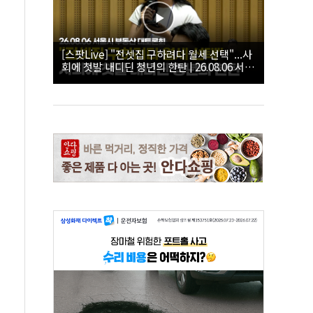
[스팟Live] "전셋집 구하려다 월세 선택"...사
회에 첫발 내디딘 청년의 한탄 | 26.08.06 서울
시 부동산 대토론회