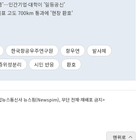
성큼'…민간기업·대학이 '일등공신'
목표 고도 700km 통과에 '현장 환호'
한국항공우주연구원
항우연
발사체
증위성분리
시민 반응
환호
뉴스통신사 뉴스핌(Newspim), 무단 전재-재배포 금지>
맨위로