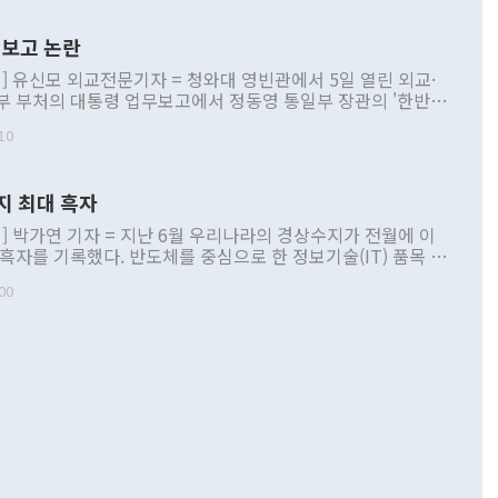
보고 논란
] 유신모 외교전문기자 = 청와대 영빈관에서 5일 열린 외교·
부 부처의 대통령 업무보고에서 정동영 통일부 장관의 '한반도
 구상'과 업무보고 발언이 논란을 빚고 있다. 이날 정 장관의
10
정부 내 조율을 거치지 않은 사안을 정책으로 추진하겠다고 공
는가 하면 사실 관계에 맞지 않은 설명도 있었다. 이재명 대통
로 신중을 기해 달라고 경고했고, 조현 외교부 장관은 '이상
지 최대 흑자
 근거한 비현실적 구상'이라는 비판을 내놨다. 그동안 정 장
책 관련 발언이 물의를 빚은 적은 여러 번 있지만 대통령과 유
] 박가연 기자 = 지난 6월 우리나라의 경상수지가 전월에 이
이 공개적으로 부정적 입장을 표명한 것은 이례적이다. 정 장
 흑자를 기록했다. 반도체를 중심으로 한 정보기술(IT) 품목 수
대북 접근법과 월권을 제어해야 한다는 목소리도 높아지고 있
간 상품수출이 처음으로 1000억달러를 넘어선 영향이다. [자
00
 따르
기자간담회를 하고 있다. [사진=통일부] 2026.07.23 ◆통일
 경상수지는 497억3000만달러 흑자로 집계됐다. 전월(386억
 넘어선 주장 정 장관은 이날 업무보고에서 '한반도 평화공존
)에 이어 두 달 연속 월간 기준 역대 최대 기록을 갈아치웠다.
 설명하면서 이재명 정부 2년차 핵심 과제로 상호 존중·평화
해 상반기 누적 경상수지 흑자는 1910억1000만달러를 기록
·핵 없는 한반도 등 3대 기본 방향을 제시했다. 정 장관은 "대
지 흑자를 견인한 것은 상품수지다. 6월 상품수지는 478억
언어는 멈춰야 한다"면서 주적 용어 대체를 주장했다. 지난 25
 흑자를 기록하며 전월에 이어 역대 최대를 다시 썼다. 국제수
D(완전하고 검증가능하며 되돌릴 수 없는 비핵화) 구도는 이미
수출은 1123억7000만달러로 전년 동월 대비 84.5% 증가하
했다. 또 "현 시점에서 흘러간 선(先)비핵화만 되뇌는 것은
 처음으로 1000억달러를 넘어섰다. 상품수입은 644억8000만
 데 힘이 되지 않는다"고 주장했다. 정 장관은 또 "정전 체제
6% 늘었다. 통관 기준으로는 반도체 수출이 전년 동월 대비
로 바꾸는 논의에 착수하겠다"면서 "북·미 정상회담 견인과
증했고 컴퓨터·주변기기(SSD)는 282.7% 증가했다. IT 품목