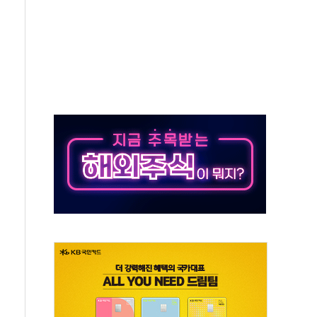
 차익실현 속 혼조세...웨스턴디지털·샌디스크↓
에 긴급 안보 점검회의
호르무즈 재개방 기대에 강세
조까지, 상승...호실적 보고 기업 상승세 뚜렷
인 '사파리' 공격… 시민들 공포감 극대화 전략
' 임시 주총 기대감에 홀로 상한가…마진 잔액은 사상 최고
버리지 위험수위…숨은 차입이 더 큰 변수"
대응 1단계 진압 중
야, 경쟁상대 中과 비교해야"
하는 '선봉'의 대민 봉사