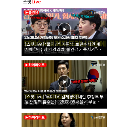
스팟
Live
[스팟Live] *풀영상* 이준석, 보완수사권 폐
지에 "민주당 개악입법, 불안감 가중시켜"｜
26.08.06 개혁신당 보완수사권 폐지 토론회
[스팟Live] '투미TV' 김제경이 내린 李정부 부
동산 정책 점수는? | 26.08.06 서울시 부동산
대토론회