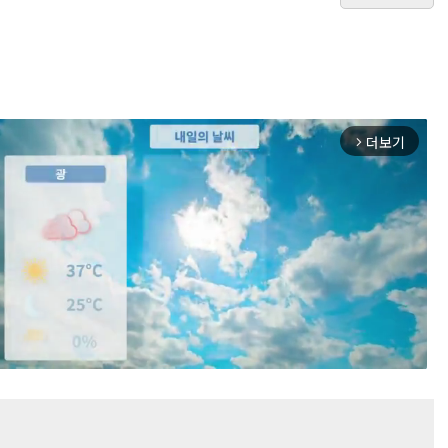
더보기
arrow_forward_ios
Mute