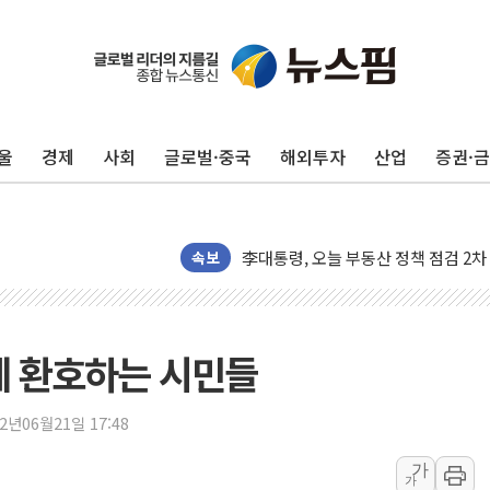
울
경제
사회
글로벌·중국
해외투자
산업
증권·
[오늘의 국회일정] 상임위·세미나·기자
[민주 당권주자 일정] 송영길·정청래·김
李대통령, 오늘 부동산 정책 점검 2
속보
[오늘의 정치일정] 8월 7일(금)
이란 의회, 美·이스라엘 선박 호르무
유럽증시, 견조한 실적 소화하며 대부분
사에 환호하는 시민들
리투아니아 국방 "러, 우크라 드론으로
구광모, 내주 실리콘밸리서 젠슨 황 
22년06월21일 17:48
뉴욕증시 개장 전 특징주...모더나
가
가
김정관 장관 "영업이익 N% 성과급