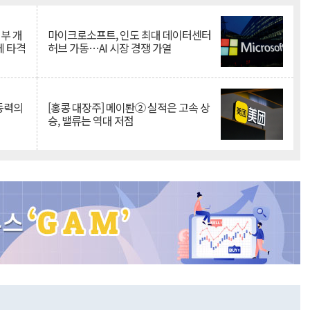
뇌부 개
마이크로소프트, 인도 최대 데이터센터
에 타격
허브 가동…AI 시장 경쟁 가열
 동력의
[홍콩 대장주] 메이퇀② 실적은 고속 상
승, 밸류는 역대 저점