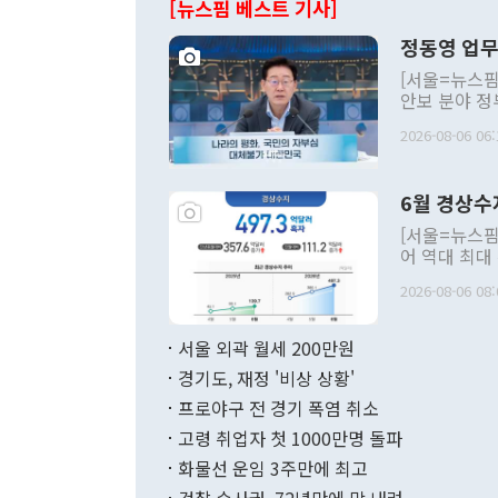
[뉴스핌 베스트 기사]
정동영 업무
[서울=뉴스핌
안보 분야 정
평화공존 발전
2026-08-06 06:
발언 중에는 
언한 것이 있
령은 공개적으
6월 경상수
주의적 희망에
관의 대북 정
[서울=뉴스핌
관 부처 장관
어 역대 최대
관의 무리한 
출 호조로 월
다. [정동영 통일부 장관이 지난달 23일 오후 서울 종로구 정부서울청사에
2026-08-06 08:
료=한국은행] 한국은행이 6일 발표한 '2026년 6월 국제수지(잠정)'에
서 취임 1주년 
면 지난 6월
부 장관 권한
1000만달러
서울 외곽 월세 200만원
발전 구상'을
이에 따라 올
적 갈등 해결
경기도, 재정 '비상 상황'
했다. 경상수
결과 혐오의 
9000만달러
프로야구 전 경기 폭염 취소
년간의 CVI
지 기준 상품
고령 취업자 첫 1000만명 돌파
무너졌다고도 
며 월간 기준
현실을 바꾸는
달러로 38.
화물선 운임 3주만에 최고
를 평화 체제
196.9% 급