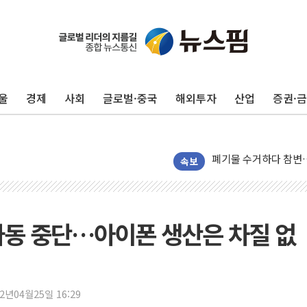
울
경제
사회
글로벌·중국
해외투자
산업
증권·
美, 이란전 출구전략 
강릉·동해·삼척 시간당
폐기물 수거하다 참변
서울 중랑구 주택가서 
속보
李대통령 "결혼 때문에 
여수 오동도 인근 해상
추미애, '위안부' 피해
가동 중단…아이폰 생산은 차질 없
인천 선재도 갯벌서 해루
인천서 말다툼 중 어머니
'화합' 꺼낸 김민석에
22년04월25일 16:29
李대통령, ISA 개편 