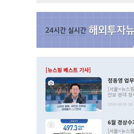
[뉴스핌 베스트 기사]
정동영 업무
[서울=뉴스핌
안보 분야 정
평화공존 발전
2026-08-06 06:
발언 중에는 
언한 것이 있
령은 공개적으
6월 경상수
주의적 희망에
관의 대북 정
[서울=뉴스핌