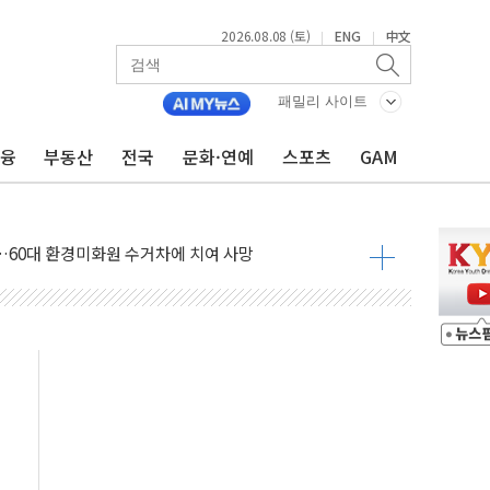
2026.08.08 (토)
ENG
中文
|
|
패밀리 사이트
금융
부동산
전국
문화·연예
스포츠
GAM
만지작…공습 한계·탄약 부족 현실화
 최대 50㎜ 폭우…강원 동해안 강한 비 어어져
…60대 환경미화원 수거차에 치여 사망
흉기 난동…60대 남성 2명 숨져
손해 보는 일 없게"…'결혼 페널티' 22개 과제 손본다
서 모터보트 전복…1명 사망·1명 실종
자 기림의 날 참석..."국제적 시민 연대로 목소리 내야"
질 중 실종 60대 나흘만에 숨진 채 발견
 흉기 살해 10대 아들 체포
 '뻔뻔' 받아친 정청래…제주 연설서 신경전 고조
재검토 지시…與 "적극 환영"·野 "졸속 국정"