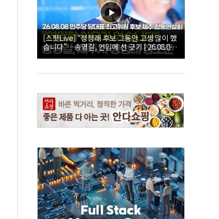
[스팟Live] “정청래 후보 그동안 고생 많이 했
습니다”…송영길, 연임에 선 긋기 | 26.08.08
더불어민주당 당대표·최고위원 후보 제주 합
동연설회