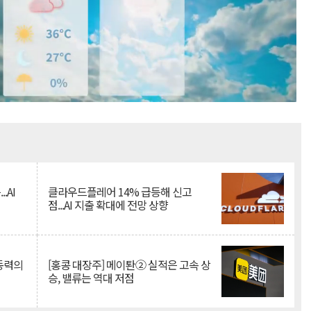
Mute
.AI
클라우드플레어 14% 급등해 신고
점...AI 지출 확대에 전망 상향
 동력의
[홍콩 대장주] 메이퇀② 실적은 고속 상
승, 밸류는 역대 저점