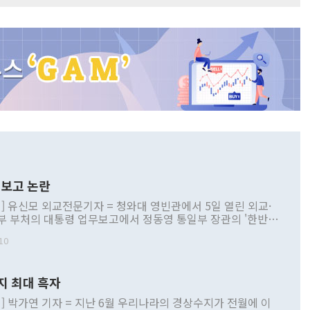
보고 논란
] 유신모 외교전문기자 = 청와대 영빈관에서 5일 열린 외교·
부 부처의 대통령 업무보고에서 정동영 통일부 장관의 '한반도
 구상'과 업무보고 발언이 논란을 빚고 있다. 이날 정 장관의
10
정부 내 조율을 거치지 않은 사안을 정책으로 추진하겠다고 공
는가 하면 사실 관계에 맞지 않은 설명도 있었다. 이재명 대통
로 신중을 기해 달라고 경고했고, 조현 외교부 장관은 '이상
지 최대 흑자
 근거한 비현실적 구상'이라는 비판을 내놨다. 그동안 정 장
책 관련 발언이 물의를 빚은 적은 여러 번 있지만 대통령과 유
] 박가연 기자 = 지난 6월 우리나라의 경상수지가 전월에 이