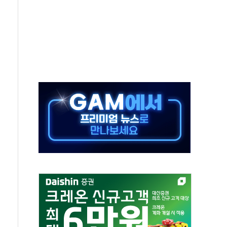
주의보…10일까지 최대 3.5m 높은 물결
사망 23명…정부, 비상대응기구 가동
, 수도 베이징도 부동산 규제 철폐
위 상승으로 피서객 7명 고립…전원 구조
별똥별 멍' 운영…페르세우스 유성우 관측
시간당 50mm 이상 폭우…호우경보 발효
0대 숨져…온열질환 여부 조사
능시험 오전 집중 편성…체감온도 38도 넘으면 중단
누르기 방지법' 전면 재검토 지시