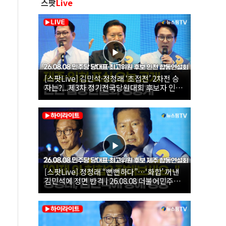
스팟
Live
[스팟Live] 김민석·정청래 ‘초접전’ 2차전 승
자는?...제3차 정기전국당원대회 후보자 인천
합동연설회 생중계 | 26.08.08
[스팟Live] 정청래 “뻔뻔하다”…‘화합’ 꺼낸
김민석에 정면 반격 | 26.08.08 더불어민주당
당대표·최고위원 후보 제주 합동연설회