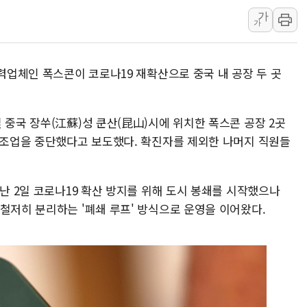
가
동해중부 전 해상 풍랑
가
연일 폭염에 온열질환 
中 전방위 아파트 부양
협력업체인 폭스콘이 코로나19 재확산으로 중국 내 공장 두 곳
인제 용대리 계곡서 수
동해시, 11~14일 '
강원 중·남부 동해안 
 중국 장쑤(江蘇)성 쿤산(昆山)시에 위치한 폭스콘 공장 2곳
터 조업을 중단했다고 보도했다. 확진자를 제외한 나머지 직원들
청양 밭에서 일하던 9
폭염에 車 운전면허 기
李대통령, 'ISA·주가
지난 2일 코로나19 확산 방지를 위해 도시 봉쇄를 시작했으나
철저히 분리하는 '폐쇄 루프' 방식으로 운영을 이어왔다.