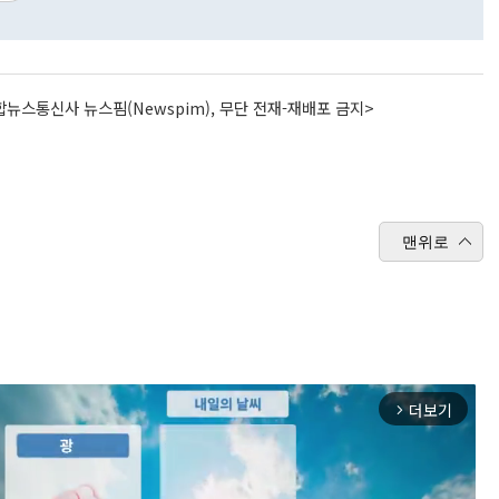
뉴스통신사 뉴스핌(Newspim), 무단 전재-재배포 금지>
맨위로
더보기
arrow_forward_ios