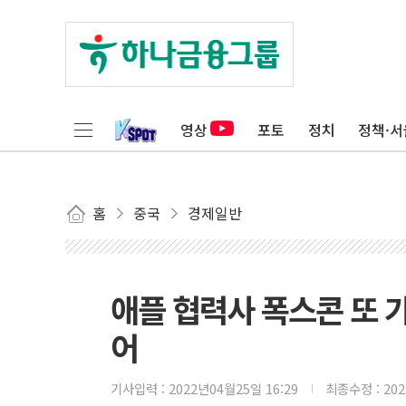
영상
포토
정치
정책·서
홈
중국
경제일반
애플 협력사 폭스콘 또 
어
기사입력 :
2022년04월25일 16:29
최종수정 :
20