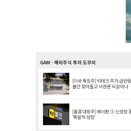
GAM
- 해외주식 투자 도우미
[미국 특징주] 빅테크 주가 급반등..
불안 잦아들고 낙관론 되살아나
[홍콩 대장주] 메이퇀 ③ 신성장
'폭발적 성장'