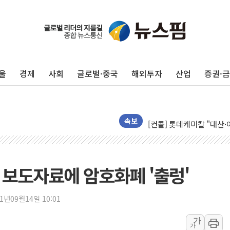
서울 노원 40.2도…8년 만
한전, 한전기술지주 출범
울
경제
사회
글로벌·중국
해외투자
산업
증권·
SK하이닉스, 용인·청주에
[중국증시 마감] CPO∙PC
[ETF 시황] 2차전지 E
[컨콜] 롯데케미칼 "대산
속보
SK증권, 비대면 고객 대상
통합위, 'AI 포용사회'·
코웨이, 2분기 영업익 2
 보도자료에 암호화폐 '출렁'
[마감시황] 코스피, 7주 연
중수청 임용설명회에 검사 1
21년09월14일 10:01
[컨콜] 롯데케미칼, "하반
가
가
안동 송천동 양봉장 화재 야