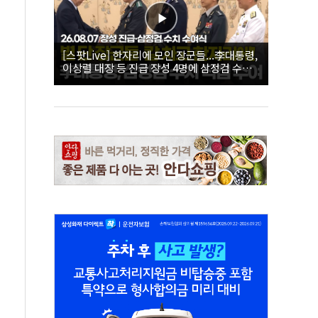
[스팟Live] 한자리에 모인 장군들...李대통령,
이상렬 대장 등 진급 장성 4명에 삼정검 수치
직접 수여｜26.08.07 장성 진급·삼정검 수치
수여식