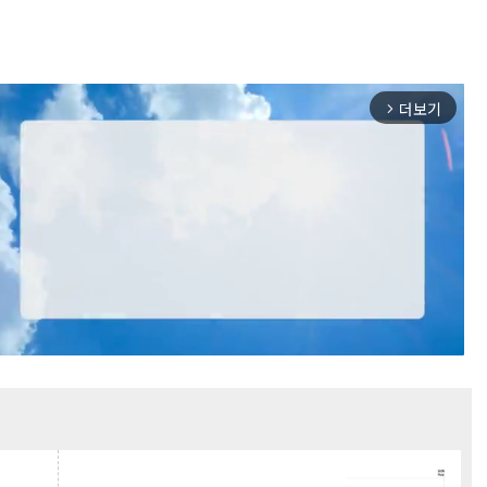
더보기
arrow_forward_ios
Mute