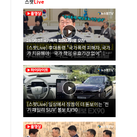
스팟
Live
[스팟Live] 李대통령 "국가폭력 피해자, 국가
가 치유해야…국가 책임 유효기간 없어"｜
26.08.07 국가폭력 피해자 위로 오찬
[스팟Live] 일상에서 장점이 더 돋보이는 '전
기 패밀리 SUV' 볼보 EX90