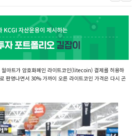
컴투스, 제우스: 오만의 
취재진 질의에 답하는 김태
목동8단지 현설에 대우·DL
호남반도체 산단 하루 6
[일본 증시] 닛케이, 레이
[인사] 외교부
롯데케미칼, 2분기 영업익 
월마트가 암호화폐인 라이트코인(litecoin) 결제를 허용하
로 판명나면서 30% 가까이 오른 라이트코인 가격은 다시 곤