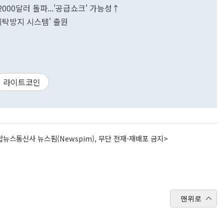
2000달러 돌파...'공급쇼크' 가능성↑
탁방지 시스템' 출원
라이트코인
뉴스통신사 뉴스핌(Newspim), 무단 전재-재배포 금지>
맨위로