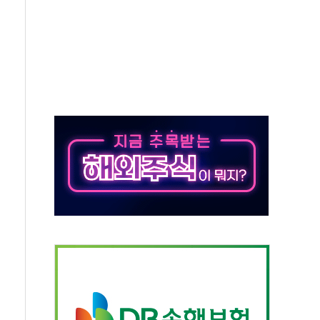
신 쇼케이스
우 에이버튼 CD
·GS·현산 참여…'공사비 인상 차단' 조건
5만톤 용수 필요…절반은 하수처리수로 공급한다
저텍·SBG 실적 우려에 이틀째 하락...토픽스는 상승
1101억 '흑자전환'