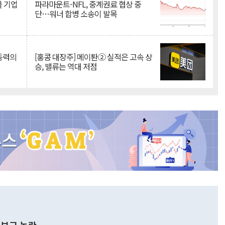
물 기업
파라마운트-NFL, 중계권료 협상 중
단…워너 합병 소송이 발목
 동력의
[홍콩 대장주] 메이퇀② 실적은 고속 상
승, 밸류는 역대 저점