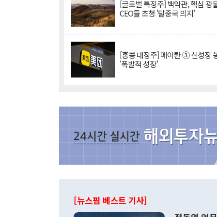
[글로벌 특징주] 백악관, 핵심 광
CEO들 초청 '탈중국 의지'
[홍콩 대장주] 메이퇀 ③ 신성장
'폭발적 성장'
[뉴스핌 베스트 기사]