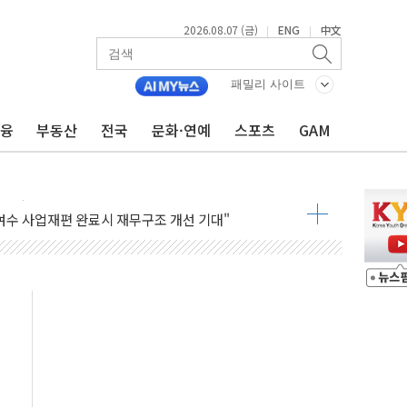
2026.08.07 (금)
ENG
中文
|
|
에 서울서 40도 넘어
패밀리 사이트
…에너지 유니콘기업 본격 육성
금융
부동산
전국
문화·연예
스포츠
GAM
 54조 투자…D램·낸드 동시 증설
B∙CRO가 이끈 '기술주 상승장'
TF 급등, SK하이닉스 레버리지는 급락
·여수 사업재편 완료시 재무구조 개선 기대"
 '수수료 평생 우대' 이벤트 진행
'청년 자산격차 해소' 특위 출범…"소외되는 계층 없도록"
532억…신제품 효과에 실적 호조
속 하락…외국인 매도에 6258.77
10명 등 1100명 참석...인사·처우 관심
기 기초화학 가격 강세 완화"
산으로 확산...헬기 3대 투입 진화 중