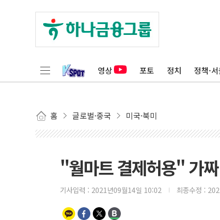
영상
포토
정치
정책·서
홈
글로벌·중국
미국·북미
"월마트 결제허용" 가짜
기사입력 :
2021년09월14일 10:02
최종수정 :
20