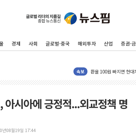
울
경제
사회
글로벌·중국
해외투자
산업
증권·
LGU+, 국내 IDaaS 
환율 100원 빠지면 현대차
속보
국내 최대 400MW 규모
카카오, 'AI 수익화' 
경찰, '홍명보 감독 선임
, 아시아에 긍정적...외교정책 명
삼성전자, FMS 2026서
LX하우시스 "역대급 폭
일 안 하고 '초과근무 수
20년08월19일 17:44
토마토시스템 조길주·이