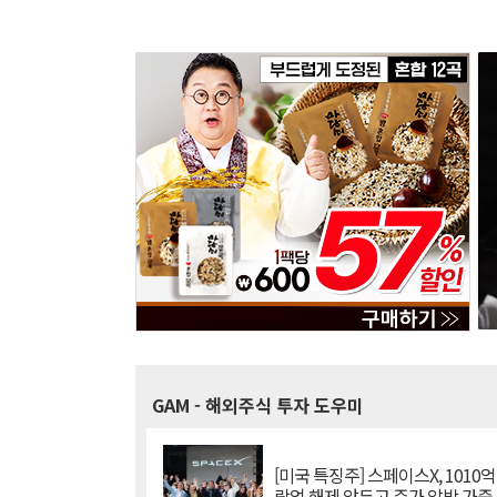
GAM
- 해외주식 투자 도우미
[미국 특징주] 스페이스X, 1010
락업 해제 앞두고 주가 압박 가중