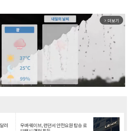
더보기
arrow_forward_ios
Mute
억달러
우버·웨이브, 런던서 안전요원 탑승 로
보택시 면허 획득