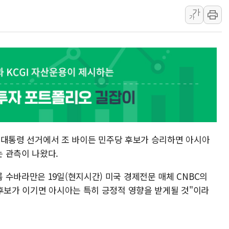
[특징주] 고려아연, 상반
가
가
한·체코 항공편 주10회
SBI저축은행, 최고 연 7
美중간선거 '색깔론' 덧씌
보훈부, 내년 워싱턴서 
가온전선, 싱가포르 도시
정점식, '부산 돌려차기'
[특징주] 美 반도체 약세에
정점식 "경찰, 민중 아
미국 대통령 선거에서 조 바이든 민주당 후보가 승리하면 아시아
오스템파마, '옥치 잇몸 
 관측이 나왔다.
 수바라만은 19일(현지시간) 미국 경제전문 매체 CNBC의
 후보가 이기면 아시아는 특히 긍정적 영향을 받게될 것"이라