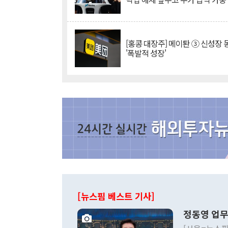
[홍콩 대장주] 메이퇀 ③ 신성장
'폭발적 성장'
[뉴스핌 베스트 기사]
정동영 업무