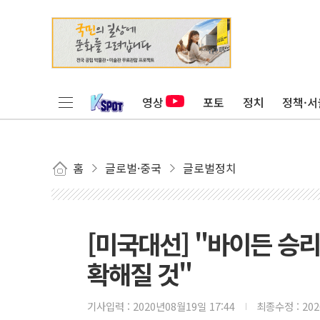
영상
포토
정치
정책·서
홈
글로벌·중국
글로벌정치
[미국대선] "바이든 승리
확해질 것"
기사입력 :
2020년08월19일 17:44
최종수정 :
20