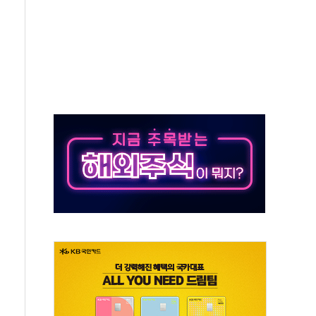
기 최대 실적에 13%대 급등
로 확대…신규 항공사 진입길 열려
.7% '생활파킹통장' 출시
우는 트럼프...당내선 "안 먹힌다" 균열
첫 '국제보훈컨퍼런스'… 한미동맹 상징성 부각
철도 전력망 구축 계약
 부적절 발언 논란 사과…"재발 방지 모든 조치"
 S7 모두 '파란불'
닌 권력 지팡이 자처…보완수사권 폐지해도 되나"
치약' 출시