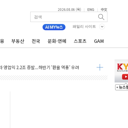
2026.08.06 (목)
ENG
中文
|
|
패밀리 사이트
금융
부동산
전국
문화·연예
스포츠
GAM
ADT캡스, 매장 운영·보안 통합관리 앱 출시
최초 클라우드 보안인증 획득
 영업익 2.2조 증발...하반기 '환율 역풍' 우려
 해남 태양광발전 '첫삽'…남동발전, 재생에너지 '앞장'
내년 상반기부터 본격화
 의혹' 축구협회 압수수색
 차세대 AI 메모리 기술력 과시
염에 고단열 인테리어 관심 급증"
당' 챙긴 경찰관 2명 송치
강찬 대표, 자사주 매수