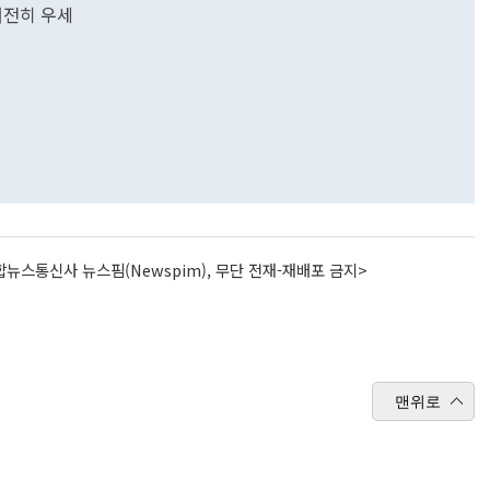
여전히 우세
뉴스통신사 뉴스핌(Newspim), 무단 전재-재배포 금지>
맨위로