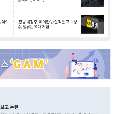
 동력의
[홍콩 대장주] 메이퇀② 실적은 고속 상
승, 밸류는 역대 저점
보고 논란