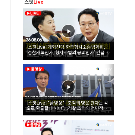
스팟
Live
[스팟Live] 개혁신당·한국형사소송법학회,
'검찰개혁인가, 형사사법의 붕괴인가' 긴급 세
미나｜26.08.06
[스팟Live] *풀영상* "조직의 명운 건다는 각
오로 환골탈태 해야"...경찰 조직의 전면적 쇄
신 촉구한 한병도 | 26.08.06 더불어민주당 정
책조정회의