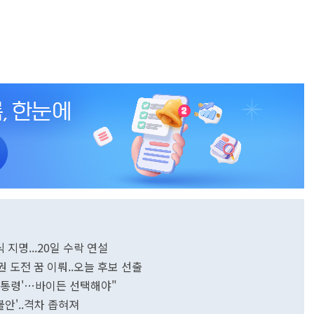
 지명...20일 수락 연설
권 도전 꿈 이뤄..오늘 후보 선출
 대통령'…바이든 선택해야"
불안'..격차 좁혀져