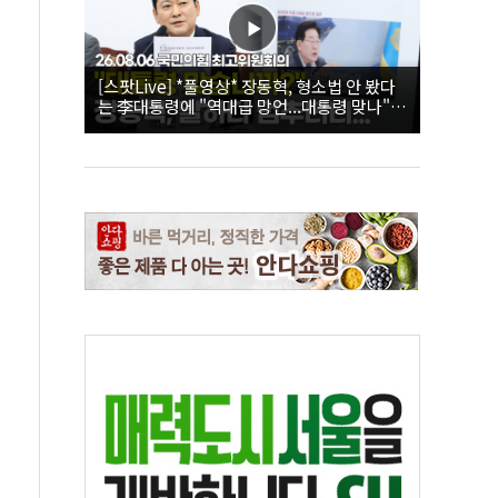
[스팟Live] *풀영상* 장동혁, 형소법 안 봤다
는 李대통령에 "역대급 망언...대통령 맞나"｜
26.08.06 국민의힘 최고위원회의