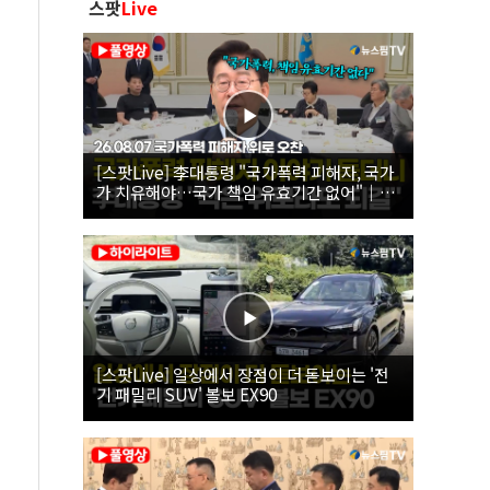
스팟
Live
[스팟Live] 李대통령 "국가폭력 피해자, 국가
가 치유해야…국가 책임 유효기간 없어"｜
26.08.07 국가폭력 피해자 위로 오찬
[스팟Live] 일상에서 장점이 더 돋보이는 '전
기 패밀리 SUV' 볼보 EX90