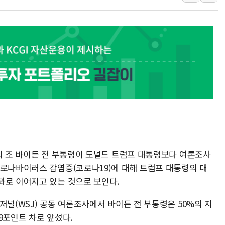
보훈부, 미 DPAA와 MOU… "6·25 미군 실종자 7359명
트럼프 "금리 내려야"…파월 때와 달리 워시엔 톤 낮춰
특정 정치인 측근 포항시 정책특보 내정설...포항시 '시끌'
李 "해남 태양광, 대한민국 다음 100년 밑거름…수도권 집
李 대통령, '6시간 마라톤 부동산 2차 회의' 주재… "전폭
트럼프, 中 겨냥 폴리실리콘 관세 15% 부과…美 태양광주
[사진] 빈살만과 에르도안의 만남
당의 조 바이든 전 부통령이 도널드 트럼프 대통령보다 여론조사
코로나바이러스 감염증(코로나19)에 대해 트럼프 대통령의 대
과로 이어지고 있는 것으로 보인다.
저널(WSJ) 공동 여론조사에서 바이든 전 부통령은 50%의 지
9포인트 차로 앞섰다.