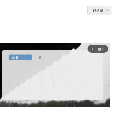
맨위로
더보기
arrow_forward_ios