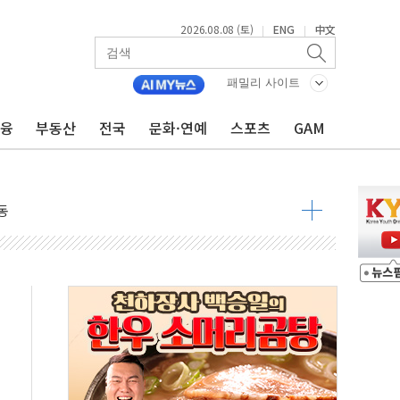
2026.08.08 (토)
ENG
中文
|
|
 요구
패밀리 사이트
낮아지며 상승… STOXX 600 지수는 나흘 연속 최고치
금융
부동산
전국
문화·연예
스포츠
GAM
세
엘·이란 위협에 맞설 자체 억지력 강화
동
톱'… 美 해상봉쇄 영향
각
체주 '활짝'
스닥 선물 1%대 상승
상 기대 후퇴
·태양광주↑ VS 트레이드데스크·웬디스↓