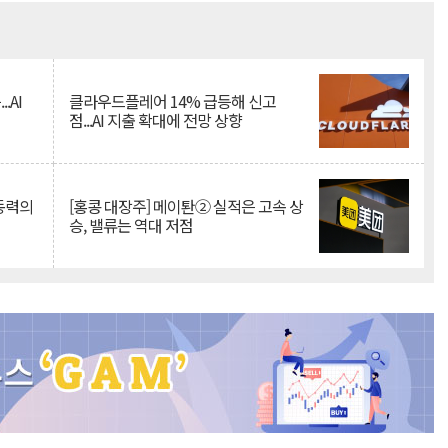
Mute
.AI
클라우드플레어 14% 급등해 신고
점...AI 지출 확대에 전망 상향
 동력의
[홍콩 대장주] 메이퇀② 실적은 고속 상
승, 밸류는 역대 저점