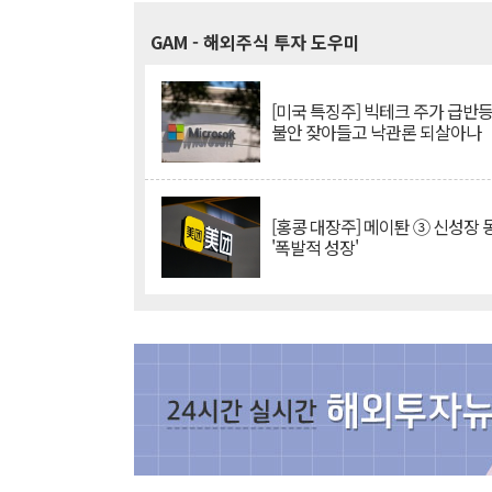
GAM
- 해외주식 투자 도우미
[미국 특징주] 빅테크 주가 급반등..
불안 잦아들고 낙관론 되살아나
[홍콩 대장주] 메이퇀 ③ 신성장
'폭발적 성장'