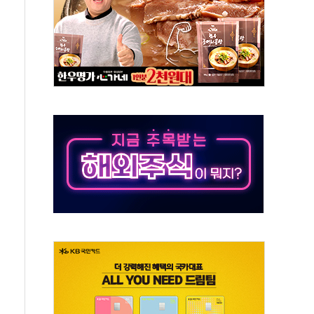
 끝까지 찾겠다"
중 완화 전환점"
적 공급 확대·속도전 총력"
 급등