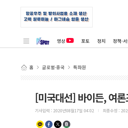
영상
포토
정치
정책·서
홈
글로벌·중국
특파원
[미국대선] 바이든, 여
기사입력 :
2020년08월17일 04:02
최종수정 :
20