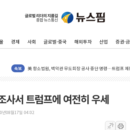
트럼프, 쿡 연준 이사 해임 재추진…"26일까지 의혹 소명"
유럽증시, 美 고용 예상 밖 부진에 연준 금리 인상 가능성 
울
경제
사회
글로벌·중국
해외투자
산업
증권·
미 연준 매파 기세 꺾이나…고용 감소에 9월 동결 전망 우
[종합] 이슬람 수니파 3국, '공동방위협정' 체결… 이스라
트럼프, 백신·자폐증 행정명령 검토…"이르면 다음 주"
美 항소법원, 백악관 무도회장 공사 중단 명령…트럼프 제
속보
이란 핵심 원유 수출항 '하르그섬', 최근 1주일 이상 '올스
美 고용 쇼크에 엔화 장중 급등…시장은 "또 개입했나" 촉
[AI MY 뉴스] 뉴욕 반도체주 프리뷰...美 고용 쇼크에 반도
론조사서 트럼프에 여전히 우세
뉴욕증시 프리뷰, 美 고용 쇼크에 금리 인상 우려 후퇴…나
[종합] 美 7월 고용 2만3000명 감소 '쇼크'…9월 금리 인
20년08월17일 04:02
[사진] 이슬람 수니파 3개국, 공동방위협정 체결
가
가
뉴욕증시 개장 전 특징주...아틀라시안·클라우드플레어