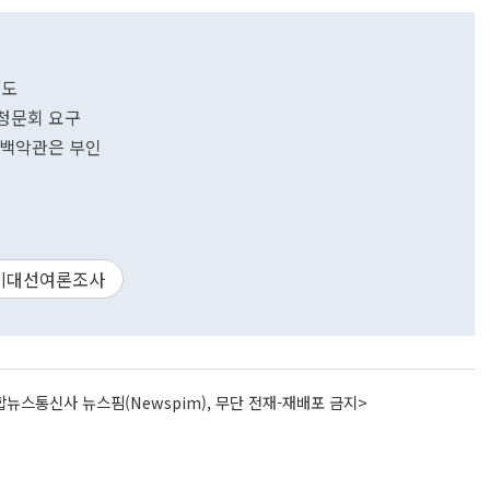
애도
 청문회 요구
…백악관은 부인
미대선여론조사
뉴스통신사 뉴스핌(Newspim), 무단 전재-재배포 금지>