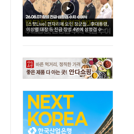
[스팟Live] 한자리에 모인 장군들...李대통령,
이상렬 대장 등 진급 장성 4명에 삼정검 수치
직접 수여｜26.08.07 장성 진급·삼정검 수치
수여식