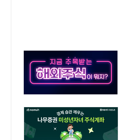
져…대전서 50대 일용직 추락 사망
고 재개발·재건축 촉진하는 것이 부동산 정상화"
저 이전 감사 무마' 유병호 감사위원 구속 기소
년 AI 팩토리 매출 본격화
개입...4월 말 '56조원' 사상 최대
스타트업 지원 프로그램 성료
의' 차가원 대표 구속 송치