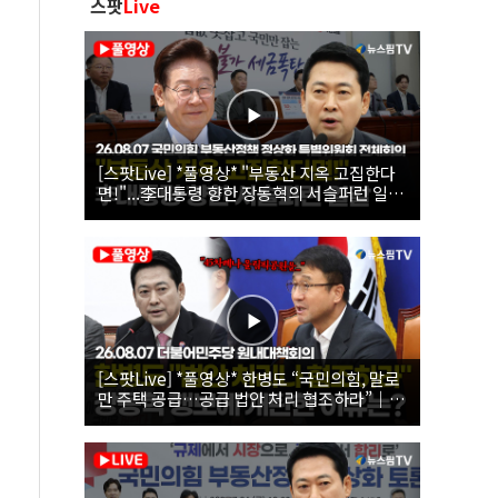
스팟
Live
[스팟Live] *풀영상* "부동산 지옥 고집한다
면!"...李대통령 향한 장동혁의 서슬퍼런 일갈
| 26.08.07 국민의힘 부동산정책 정상화 특별
위원회 전체회의
[스팟Live] *풀영상* 한병도 “국민의힘, 말로
만 주택 공급…공급 법안 처리 협조하라”｜
26.08.07 더불어민주당 원내대책회의