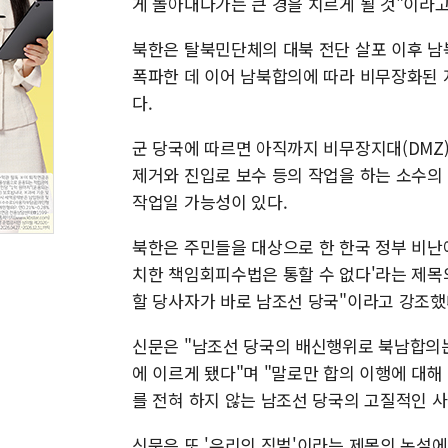
게 놀아대다가는 큰 경을 치르게 될 것"이라고
북한은 탈북민단체의 대북 전단 살포 이후 
폭파한 데 이어 남북합의에 따라 비무장화된 
다.
군 당국에 따르면 아직까지 비무장지대(DMZ
제거와 진입로 보수 등의 작업을 하는 소수의
작업일 가능성이 있다.
북한은 주민들을 대상으로 한 한국 정부 비난
치한 책임회피수법은 통할 수 없다'라는 제
할 당사자가 바로 남조선 당국"이라고 강조했
신문은 "남조선 당국의 배신행위로 북남합의는
에 이르게 됐다"며 "말로만 합의 이행에 대해
를 전혀 하지 않는 남조선 당국의 고질적인 
신문은 또 '우리의 징벌'이라는 제목의 논설에