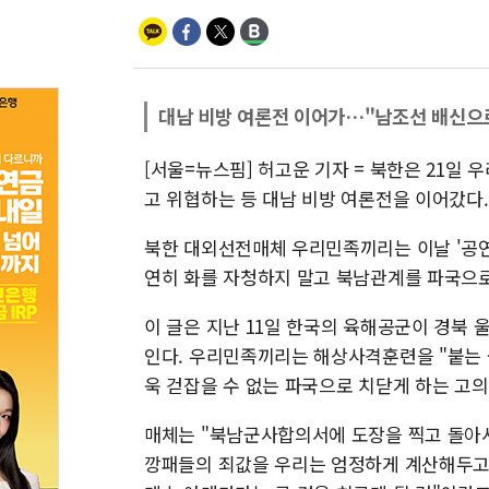
대남 비방 여론전 이어가…"남조선 배신으
[서울=뉴스핌] 허고운 기자 = 북한은 21일 
고 위협하는 등 대남 비방 여론전을 이어갔다.
북한 대외선전매체 우리민족끼리는 이날 '공연
연히 화를 자청하지 말고 북남관계를 파국으로
이 글은 지난 11일 한국의 육해공군이 경북
인다. 우리민족끼리는 해상사격훈련을 "붙는 
욱 걷잡을 수 없는 파국으로 치닫게 하는 고
매체는 "북남군사합의서에 도장을 찍고 돌아
깡패들의 죄값을 우리는 엄정하게 계산해두고