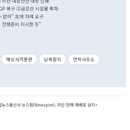
 비난 대남전단 대량 인쇄
GP 복구 ②금강산 시설물 폭파
 없어" 北에 자제 요구
에 전쟁준비 지시한 듯"
해상사격훈련
남북합의
연락사무소
뉴스통신사 뉴스핌(Newspim), 무단 전재-재배포 금지>