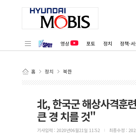
영상
포토
정치
정책·서
홈
정치
북한
北, 한국군 해상사격훈
큰 경 치를 것"
기사입력 :
2020년06월21일 11:52
최종수정 :
20