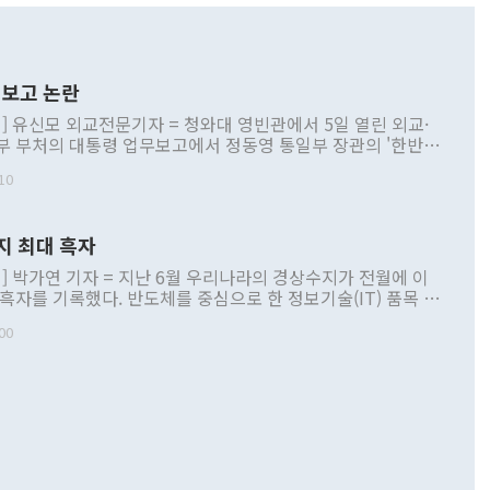
보고 논란
] 유신모 외교전문기자 = 청와대 영빈관에서 5일 열린 외교·
부 부처의 대통령 업무보고에서 정동영 통일부 장관의 '한반도
 구상'과 업무보고 발언이 논란을 빚고 있다. 이날 정 장관의
10
정부 내 조율을 거치지 않은 사안을 정책으로 추진하겠다고 공
는가 하면 사실 관계에 맞지 않은 설명도 있었다. 이재명 대통
로 신중을 기해 달라고 경고했고, 조현 외교부 장관은 '이상
지 최대 흑자
 근거한 비현실적 구상'이라는 비판을 내놨다. 그동안 정 장
책 관련 발언이 물의를 빚은 적은 여러 번 있지만 대통령과 유
] 박가연 기자 = 지난 6월 우리나라의 경상수지가 전월에 이
이 공개적으로 부정적 입장을 표명한 것은 이례적이다. 정 장
 흑자를 기록했다. 반도체를 중심으로 한 정보기술(IT) 품목 수
대북 접근법과 월권을 제어해야 한다는 목소리도 높아지고 있
간 상품수출이 처음으로 1000억달러를 넘어선 영향이다. [자
00
 따르
기자간담회를 하고 있다. [사진=통일부] 2026.07.23 ◆통일
 경상수지는 497억3000만달러 흑자로 집계됐다. 전월(386억
 넘어선 주장 정 장관은 이날 업무보고에서 '한반도 평화공존
)에 이어 두 달 연속 월간 기준 역대 최대 기록을 갈아치웠다.
 설명하면서 이재명 정부 2년차 핵심 과제로 상호 존중·평화
해 상반기 누적 경상수지 흑자는 1910억1000만달러를 기록
·핵 없는 한반도 등 3대 기본 방향을 제시했다. 정 장관은 "대
지 흑자를 견인한 것은 상품수지다. 6월 상품수지는 478억
언어는 멈춰야 한다"면서 주적 용어 대체를 주장했다. 지난 25
 흑자를 기록하며 전월에 이어 역대 최대를 다시 썼다. 국제수
D(완전하고 검증가능하며 되돌릴 수 없는 비핵화) 구도는 이미
수출은 1123억7000만달러로 전년 동월 대비 84.5% 증가하
했다. 또 "현 시점에서 흘러간 선(先)비핵화만 되뇌는 것은
 처음으로 1000억달러를 넘어섰다. 상품수입은 644억8000만