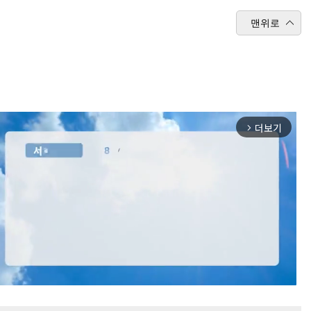
맨위로
더보기
arrow_forward_ios