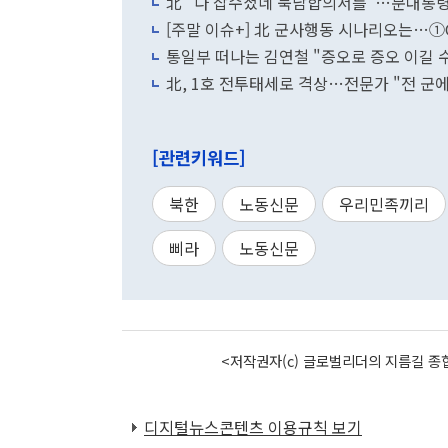
北 "다 잡수셨네 북남합의서를"…문대통령
[주말 이슈+] 北 군사행동 시나리오는…①
통일부 떠나는 김연철 "증오로 증오 이길 수
北, 1호 전투태세로 격상…전문가 "전 군
[관련키워드]
북한
노동신문
우리민족끼리
삐라
노동신문
<저작권자(c) 글로벌리더의 지름길 종합
디지털뉴스콘텐츠 이용규칙 보기