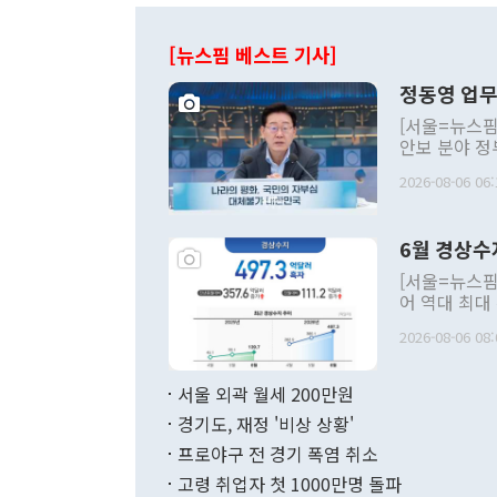
[뉴스핌 베스트 기사]
정동영 업무
[서울=뉴스핌
안보 분야 정
평화공존 발전
2026-08-06 06:
발언 중에는 
언한 것이 있
령은 공개적으
6월 경상수
주의적 희망에
관의 대북 정
[서울=뉴스핌
관 부처 장관
어 역대 최대
관의 무리한 
출 호조로 월
다. [정동영 통일부 장관이 지난달 23일 오후 서울 종로구 정부서울청사에
2026-08-06 08:
료=한국은행] 한국은행이 6일 발표한 '2026년 6월 국제수지(잠정)'에
서 취임 1주년 
면 지난 6월
부 장관 권한
1000만달러
서울 외곽 월세 200만원
발전 구상'을
이에 따라 올
적 갈등 해결
경기도, 재정 '비상 상황'
했다. 경상수
결과 혐오의 
9000만달러
프로야구 전 경기 폭염 취소
년간의 CVI
지 기준 상품
고령 취업자 첫 1000만명 돌파
무너졌다고도 
며 월간 기준