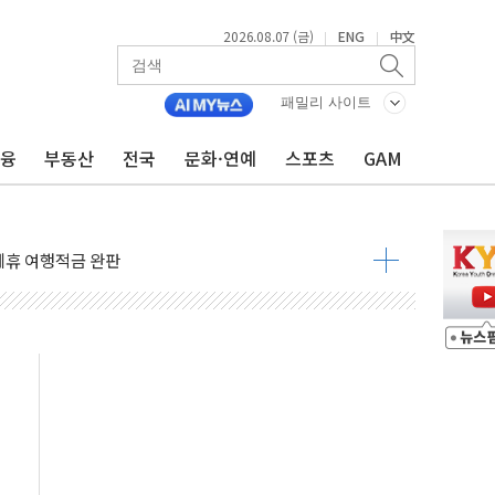
2026.08.07 (금)
ENG
中文
|
|
 4중 추돌…1명 심정지·5명 부상
패밀리 사이트
진화 중...진화헬기 3대 투입
금융
부동산
전국
문화·연예
스포츠
GAM
전 사단장 항소심도 징역 3년
출 첫 2000억원 돌파
4000억 금융 지원
제휴 여행적금 완판
 영업 재개...장바구니에 홈플러스 담아달라" 호소
FO, 금융지주 포용금융 조직개편 신호탄
감사 무마' 유병호 구속 기소
 하락…내린 종목이 두 배 넘어
위…김성환 기후부 장관 "예측범위 벗어나도 즉시대응"
예측"…건설연, AI 위험기상 기술 개발
·인증제도 개선 수혜 기대"