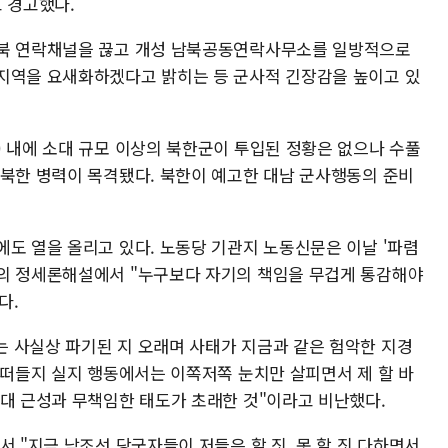
 경고했다.
남북 연락채널을 끊고 개성 남북공동연락사무소를 일방적으로
지역을 요새화하겠다고 밝히는 등 군사적 긴장감을 높이고 있
) 내에 소대 규모 이상의 북한군이 투입된 정황은 없으나 수풀
 북한 병력이 목격됐다. 북한이 예고한 대남 군사행동의 준비
에도 열을 올리고 있다. 노동당 기관지 노동신문은 이날 '파렴
목의 정세론해설에서 "누구보다 자기의 책임을 무겁게 통감해야
다.
 사실상 파기된 지 오래며 사태가 지금과 같은 험악한 지경
 떠들지 실지 행동에서는 이쪽저쪽 눈치만 살피면서 제 할 바
사대 근성과 무책임한 태도가 초래한 것"이라고 비난했다.
서 "지금 남조선 당국자들이 저들은 할 짓, 못 할 짓 다하면서