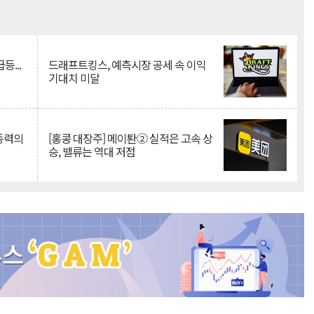
Mute
등...
드래프트킹스, 예측시장 공세 속 이익
기대치 미달
 동력의
[홍콩 대장주] 메이퇀② 실적은 고속 상
승, 밸류는 역대 저점