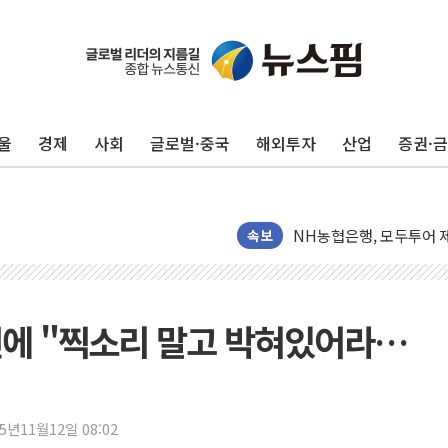
전남광주 화정역 인근 도로
청도 문수리 야산서 산불 
울
경제
사회
글로벌·중국
해외투자
산업
증권·
'해병 순직 책임' 임성근 
헥토이노베이션, 상반기 매
우리은행, 고창해상풍력에 
NH농협은행, 모두투어 
속보
민병덕 "오늘 67개 점포
하나금융이 쏘아 올린 CI
종합특검, '尹 관저 이전 
련에 "찍소리 말고 박혀있어라…
코스피·코스닥 오전 동반
'입추'인데 연일 찜통더
"최대 2시간 앞서 침수 
25년11월12일 08:02
유니슨 "국내생산세액공제