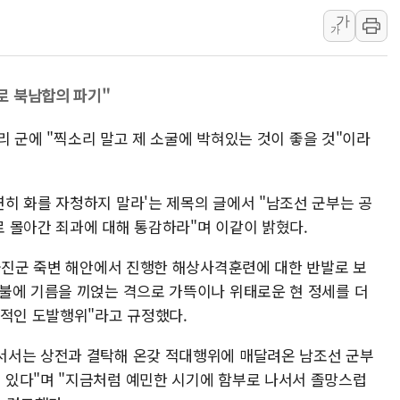
가
창호 교체하다 난간 무너
가
장동혁 "규제와 대출 풀
[속보] 종합특검, '尹 관
로 북남합의 파기"
AI에 승부 건 네이버…내
日, 4~6월 105조원 환시 
우리 군에 "찍소리 말고 제 소굴에 박혀있는 것이 좋을 것"이라
오렌지플래닛 창업재단, 
경찰, '300억대 사기 혐
히 화를 자청하지 말라'는 제목의 글에서 "남조선 군부는 공
 몰아간 죄과에 대해 통감하라"며 이같이 밝혔다.
 울진군 죽변 해안에서 진행한 해상사격훈련에 대한 반발로 보
불에 기름을 끼얹는 격으로 가뜩이나 위태로운 현 정세를 더
의적인 도발행위"라고 규정했다.
서서는 상전과 결탁해 온갖 적대행위에 매달려온 남조선 군부
 있다"며 "지금처럼 예민한 시기에 함부로 나서서 졸망스럽