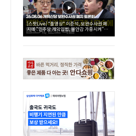
[스팟Live] *풀영상* 이준석, 보완수사권 폐
지에 "민주당 개악입법, 불안감 가중시켜"｜
26.08.06 개혁신당 보완수사권 폐지 토론회