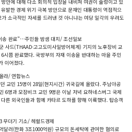
진 방안에 대해 다소 회의적 입장을 내비쳐 여권이 술렁이고 있
이 유발한 경제 위기 극복 방안으로 문재인 대통령이 역점적으
가 소극적인 자세를 드러낸 것 아니냐는 여당 일각의 우려도
이송 완료"…주민들 밤샘 대치/ 조선일보
군 사드(THAAD·고고도미사일방어체계) 기지의 노후장비 교
 6시쯤 완료했다. 국방부의 자재 이송을 반대하는 마을 주민
가 이어졌다.
 올라/ 연합뉴스
 교민 15명이 28일(현지시간) 귀국길에 올랐다. 주남아공
민 6명과 모잠비크 교민 9명은 이날 저녁 요하네스버그 국제
로 다른 외국인들과 함께 카타르 도하를 향해 이륙했다. 탑승객
3 무더기 기소/ 헤럴드경제
억달러(한화 3조1000억원) 규모의 돈세탁에 관여한 혐의로