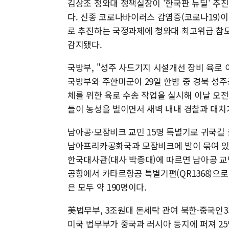
김상조 청와대 정책실장이 '한국판 뉴딜' 추
다. 신종 코로나바이러스 감염증(코로나19)
로 추진하는 국정과제에 청와대 최고위급 참모
감지됐다.
국방부, "성주 사드기지 시설개선 장비 육로 
국방부와 주한미군이 29일 한밤 중 경북 성주
체를 위한 육로 수송 작업을 실시해 이날 오전
들이 농성을 벌이면서 새벽 내내 경찰과 대치
남아공·모잠비크 교민 15명 특별기로 귀국길
남아프리카공화국과 모잠비크에 발이 묶여 있던
한국대사관(대사 박종대)에 따르면 남아공 교
공항에서 카타르항공 특별기편(QR1368)으
은 모두 약 190명이다.
美법무부, 3조원대 돈세탁 관여 북한·중국인3
미국 법무부가 중국과 러시아 등지에 퍼져 25