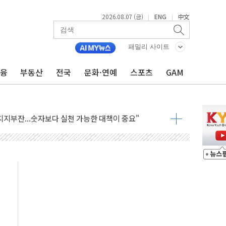
2026.08.07 (금)
ENG
中文
|
|
패밀리 사이트
금융
부동산
전국
문화·연예
스포츠
GAM
 3만5775알 기부
다…산업 예측 AI 잇단 세계 1위
지지부잔...숫자보다 실천 가능한 대책이 중요"
국내 생산·투자 확대에 도움"
 시범운영…평균 3개월 만에 1심 결론
이란 협상단장, 트럼프 'TACO' 조롱 外
600개 매장 판매
자 장외거래 청산결제 인프라 구축 착수
 1000' 선정
폴드8' 전용 액세서리 출시
리츠 온라인 거래수수료 우대