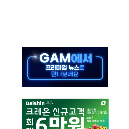
SOL 팔란티어 커버드콜' ETF 주목
중대경보'…전국 49개 지역으로 확대
억원 돌파...취약계층 지원 확대
달러 건넨 韓기업 조사… "관세 무마용 뇌물 의혹"
품공사 등 20곳 '최우수'...인천환경공단 등 '부진'
 숨진 채 발견
보안기업, 중국제 공유기서 '백도어' 발견
않겠다"