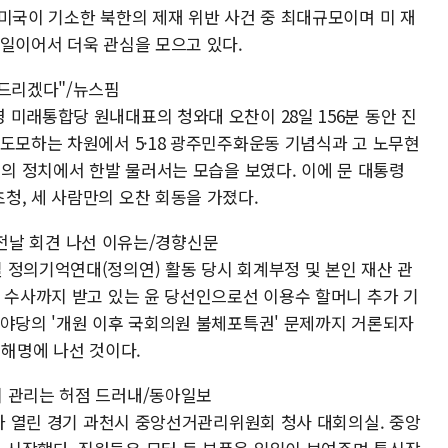
미국이 기소한 북한의 제재 위반 사건 중 최대규모이며 미 재
 일이어서 더욱 관심을 모으고 있다.
어드리겠다"/뉴스핌
미래통합당 원내대표의 청와대 오찬이 28일 156분 동안 진
 도모하는 차원에서 5·18 광주민주화운동 기념식과 고 노무현
결의 정치에서 한발 물러서는 모습을 보였다. 이에 문 대통령
청, 세 사람만의 오찬 회동을 가졌다.
원 전날 회견 나선 이유는/경향신문
 정의기억연대(정의연) 활동 당시 회계부정 및 본인 재산 관
찰 수사까지 받고 있는 윤 당선인으로선 이용수 할머니 추가 기
 야당의 '개원 이후 국회의원 불체포특권' 문제까지 거론되자
 해명에 나선 것이다.
지 관리는 허점 드러내/동아일보
'가 열린 경기 과천시 중앙선거관리위원회 청사 대회의실. 중앙