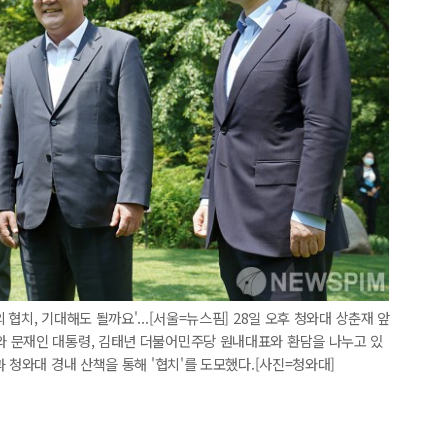
협치, 기대해도 될까요'...[서울=뉴스핌] 28일 오후 청와대 상춘재 앞
 문재인 대통령, 김태년 더불어민주당 원내대표와 환담을 나누고 있
 청와대 경내 산책을 통해 '협치'를 도모했다.[사진=청와대]