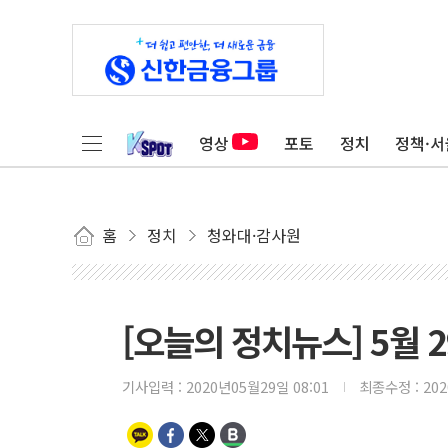
영상
포토
정치
정책·서
홈
정치
청와대·감사원
[오늘의 정치뉴스] 5월 2
기사입력 :
2020년05월29일 08:01
최종수정 :
20