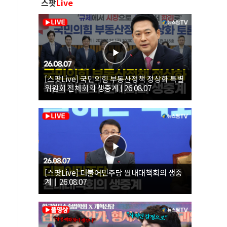
스팟
Live
[스팟Live] 국민의힘 부동산정책 정상화 특별
위원회 전체회의 생중계 | 26.08.07
[스팟Live] 더불어민주당 원내대책회의 생중
계｜26.08.07