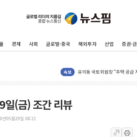
울
경제
사회
글로벌·중국
해외투자
산업
증권·
대상, 청정원 동물복지 청정유정란
LG 엑사원, 구글·알리바바 제쳤
유의동 국토위원장 "주택 공급 
경제6단체, 세제개편안 환영…"
속보
전세사기 등 '민생 전담재판부'
[뉴스핌 이 시각 글로벌 PICK] 
남성, 'NS AI LINK' 월마트 3
9일(금) 조간 리뷰
예탁결제원, 비상장주식·조각투
올데이올가닉, 정부 '혁신 프리미어
20년05월29일 08:21
엑스플러스, '갤럭시 Z 플립8·
가
가
삼성증권, 연금저축계좌 ETF·