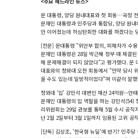
<주요 헤드라인 뉴스>
문 대통령, 양당 원내대표와 첫 회동…국정 전반
문재인 대통령과 민주당과 통합당, 양당 원내대
안 이어졌는데 허심탄회한 대화를 하겠다는 당
[전문] 문대통령 "위안부 합의, 피해자가 수용
문재인 대통령은 28일 박근혜 정부 때 체결된 
해 문제해결이 되지 않았다"고 평가했다. 문
대표와의 청와대 오찬 회동에서 "만약 당시 
을 수도 있는데 일방적이었다"며 이같이 말했
청와대 '입' 강민석 대변인 재산 24억원···안
문재인 대통령의 입 역할을 하는 강민석(54)
리위원회는 29일 관보를 통해 5월 수시 공직
난 2월 2일부터 3월 1일까지 임용된 고위 공
[단독] 김상조, '한국형 뉴딜'에 반기? 민주