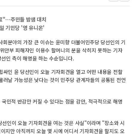
신한자산운용, 팔란티어 급등에 '
강원·호남·대구경북 곳곳 '폭염
완료"…주민들 밤샘 대치
서금원, 상반기 미소금융 1600
일 기민당 '영 유니온'
美 민주, 트럼프 측에 200만 
치·사회분야의 가장 큰 이슈는 윤미향 더불어민주당 당선인의 기
지방공기업 경영평가, 서울농수산식
 위안부 피해자인 이용수 할머니의 분을 삭히지 못하는 기자
예천 실종신고 80대 남성 논둑서
당선인 측이 해명을 하는 수순입니다.
"35초마다 중국과 통신"...美
한병도 "막말 정치를 좌시하지 
휩싸인 윤 당선인이 오늘 기자회견을 열고 어떤 내용을 전할
물러날 가능성은 낮다는 것이 민주당 관계자들의 공통된 전언
원내대책회의 참석하는 한병도
국민적 반감만 커질 수 있다는 점을 감안, 적극적으로 해명
당선인이 오늘 기자회견을 여는 것은 사실"이라며 "장소와 시
침이지만 아직까지 오늘 몇 시에 어디서 기자회견을 할지도 오