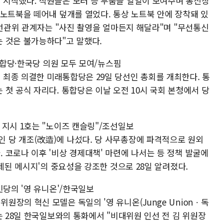
시작했다. 직원들은 모터 등 부품을 일일이 보여주며 통신장
 노트북을 떼어내 덮개를 열었다. 통상 노트북 안에 장착돼 있
앙선관위 관계자는 "사진 촬영을 얼마든지 해달라"며 "무선통신
 것은 불가능하다"고 말했다.
.통합당·한국당 의원 모두 모여/뉴스핌
최종 의결한 미래통합당은 29일 당선인 총회를 개최한다. 통
첫 공식 자리다. 통합당은 이날 오전 10시 국회 본청에서 당
 지시 1호는 "노이즈 캔슬링"/조선일보
 당 개조(改造)에 나섰다. 당 사무총장에 파격적으로 원외
 코로나 이후 '비상 경제대책' 마련에 나서는 등 정책 발굴에
정제된 메시지'의 중요성을 강조한 것으로 28일 알려졌다.
민당의 '영 유니온'/한국일보
장의 혁신 모델은 독일의 '영 유니온(Junge Unionㆍ독
는 28일 한국일보와의 통화에서 "비대위원 인선 전 김 위원장