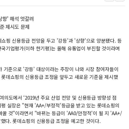
'화합' 꺼낸 김민석에
李대통령, ISA 개편 
'상향' 해석 엇갈려
동해중부 전 해상 풍랑
 기준 제시도 문제
연일 폭염에 온열질환 
쇼핑 신용등급 전망을 두고 '강등'과 '상향'으로 양분됐다. 등
中 전방위 아파트 부양
 한국기업평가(이하 한기평)는 올해 유통업이 부진할 것이라며
인제 용대리 계곡서 수
동해시, 11~14일 '
강원 중·남부 동해안 
 기준으로 '강등' 대상이라는 주장이 나와 시장 참여자들이
은 롯데쇼핑의 신용등급 조정을 앞두고 새로운 기준을 제시했
청양 밭에서 일하던 9
폭염에 車 운전면허 기
여의도에서 ‘2019년 주요 산업 전망 및 신용등급 방향성 점
기평 실장은 "현재 'AA+/부정적'등급을 받고 있는 롯데쇼핑의
 것"이라면서 "바뀌는 등급이 'AA0/안정적'이 될 지 'AA+/
말했다. 롯데쇼핑의 신용등급 조정을 예고한 것이다.