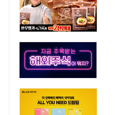
 '뻔뻔' 받아친 정청래…제주 연설서 신경전 고조
재검토 지시…與 "적극 환영"·野 "졸속 국정"
주의보…10일까지 최대 3.5m 높은 물결
사망 23명…정부, 비상대응기구 가동
, 수도 베이징도 부동산 규제 철폐
위 상승으로 피서객 7명 고립…전원 구조
별똥별 멍' 운영…페르세우스 유성우 관측
시간당 50mm 이상 폭우…호우경보 발효
0대 숨져…온열질환 여부 조사
능시험 오전 집중 편성…체감온도 38도 넘으면 중단