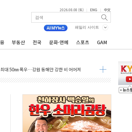
2026.08.08 (토)
ENG
中文
|
|
패밀리 사이트
금융
부동산
전국
문화·연예
스포츠
GAM
(8.10~8.14)
만지작…공습 한계·탄약 부족 현실화
 최대 50㎜ 폭우…강원 동해안 강한 비 어어져
…60대 환경미화원 수거차에 치여 사망
흉기 난동…60대 남성 2명 숨져
손해 보는 일 없게"…'결혼 페널티' 22개 과제 손본다
서 모터보트 전복…1명 사망·1명 실종
자 기림의 날 참석..."국제적 시민 연대로 목소리 내야"
질 중 실종 60대 나흘만에 숨진 채 발견
 흉기 살해 10대 아들 체포