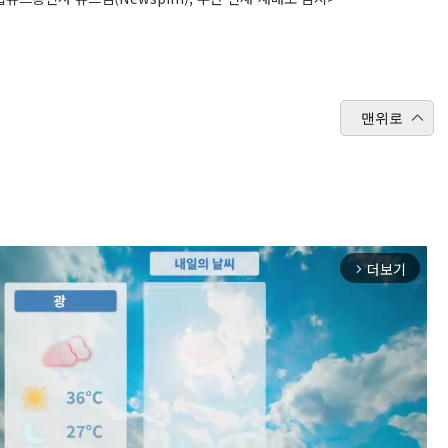
맨위로
더보기
arrow_forward_ios