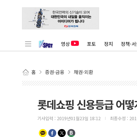
영상
포토
정치
정책·서
홈
증권·금융
채권·외환
롯데쇼핑 신용등급 어떻게
기사입력 :
2019년01월23일 18:12
최종수정 :
20