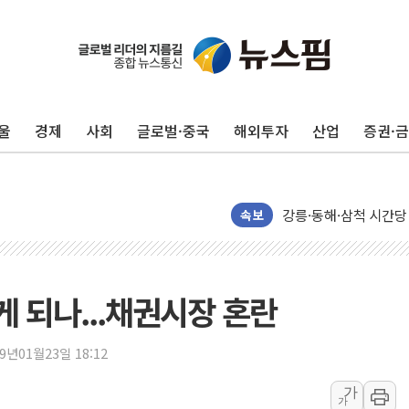
울
경제
사회
글로벌·중국
해외투자
산업
증권·
이번주 국내 주요 금융일정
美, 이란전 출구전략 
강릉·동해·삼척 시간당
속보
폐기물 수거하다 참변
서울 중랑구 주택가서 
李대통령 "결혼 때문에 
 되나...채권시장 혼란
여수 오동도 인근 해상
추미애, '위안부' 피해
19년01월23일 18:12
인천 선재도 갯벌서 해루
가
가
인천서 말다툼 중 어머니