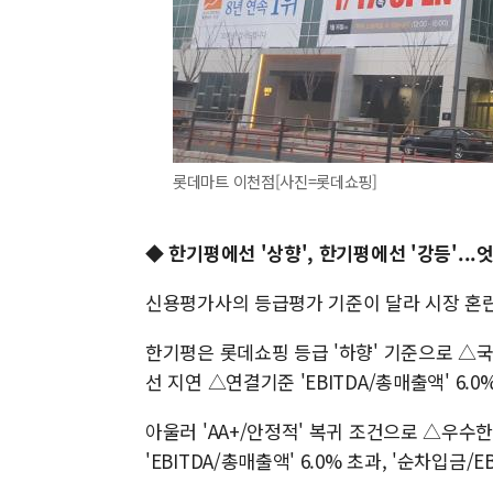
롯데마트 이천점[사진=롯데쇼핑]
◆ 한기평에선 '상향', 한기평에선 '강등'..
신용평가사의 등급평가 기준이 달라 시장 혼
한기평은 롯데쇼핑 등급 '하향' 기준으로 △
선 지연 △연결기준 'EBITDA/총매출액' 6.0
아울러 'AA+/안정적' 복귀 조건으로 △우수
'EBITDA/총매출액' 6.0% 초과, '순차입금/E