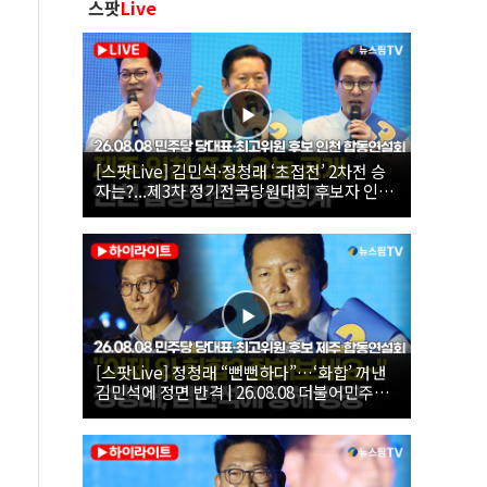
스팟
Live
[스팟Live] 김민석·정청래 ‘초접전’ 2차전 승
자는?...제3차 정기전국당원대회 후보자 인천
합동연설회 생중계 | 26.08.08
[스팟Live] 정청래 “뻔뻔하다”…‘화합’ 꺼낸
김민석에 정면 반격 | 26.08.08 더불어민주당
당대표·최고위원 후보 제주 합동연설회