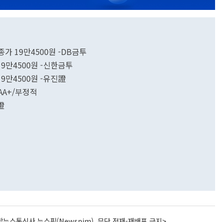
종가 19만4500원 -DB금투
19만4500원 -신한금투
19만4500원 -유진證
AA+/부정적
證
뉴스통신사 뉴스핌(Newspim), 무단 전재-재배포 금지>