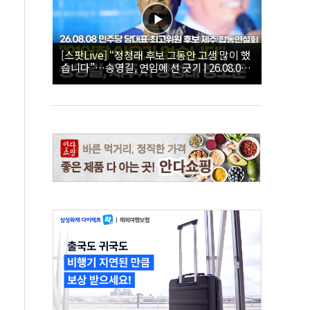
[스팟Live] “정청래 후보 그동안 고생 많이 했
습니다”…송영길, 연임에 선 긋기 | 26.08.08
더불어민주당 당대표·최고위원 후보 제주 합
동연설회