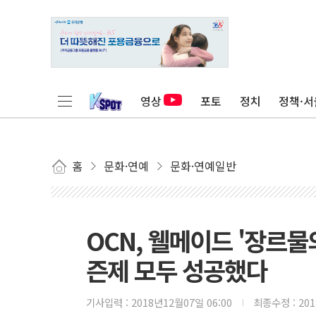
영상
포토
정치
정책·서
홈
문화·연예
문화·연예일반
OCN, 웰메이드 '장르
즌제 모두 성공했다
기사입력 :
2018년12월07일 06:00
최종수정 :
20