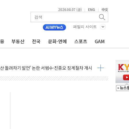
2026.08.07 (금)
ENG
中文
|
|
에 3.5조원 투입키로...'에너지 자립' 일환
주택 36% 늘었다...공급부족 전 시장 규제 탓 커
패밀리 사이트
AI 기업 Audission Oy와 운영 파트너십 체결
금융
부동산
전국
문화·연예
스포츠
GAM
전면 개발"…서리풀2구역 갈등, 협의 테이블에
후변화가 바꾼 대한민국 여름
부산 돌려차기 발언' 논란 서범수·진종오 징계절차 개시
 하마
2분 만에 주불 진화...인명피해 없어
모 압류재산 1506건 공매
 잡은 볼보 EX90…'올 터치'는 호불호
야산 산불 1시간36분만에 주불진화....인명피해 없어
신동국과 무관…자료는 전·현직 직원으로부터 확보"