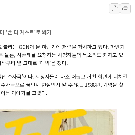
가
라인게임즈, '콰이어트
가
에어로케이항공, 청주
네이버, AI 브리핑 
마 '손 더 게스트'로 쐐기
SKT, '8월 월간 럭
LG헬로비전 '헬로모
로 불리는 OCN이 올 하반기에 저력을 과시하고 있다. 하반기
KTis, 02-114로
은 물론, 시즌제를 요청하는 시청자들의 목소리도 커지고 있
작부터 말 그대로 ‘대박’을 쳤다.
액션 수사극’이다. 시청자들이 다소 어둡고 거친 화면에 지쳐갈
 수사극으로 꿈인지 현실인지 알 수 없는 1988년, 기억을 찾
 벌이는 이야기를 그렸다.