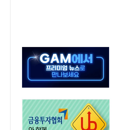
' 테스트 참가자 3만 명 돌파
-중국 청두 노선 운항허가 취득...중국 노선 다변화
도입 후 블로그 창작자 지원 규모 2배 확대
키 페스타' 실시...휴대폰 결제 최대 6000원 할인
바일', 교보문고 제휴 전자책 요금제 출시
 카카오 T 택시 호출 서비스