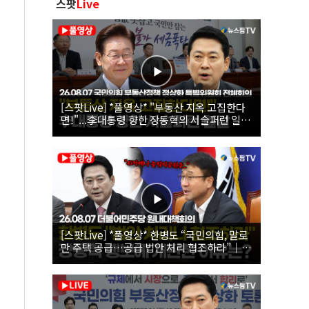
스팟
Live
[스팟Live] *풀영상* "부동산 지옥 고집한다
면!"...李대통령 향한 장동혁의 서슬퍼런 일갈
| 26.08.07 국민의힘 부동산정책 정상화 특별
위원회 전체회의
[스팟Live] *풀영상* 한병도 “국민의힘, 말로
만 주택 공급…공급 법안 처리 협조하라”｜
26.08.07 더불어민주당 원내대책회의