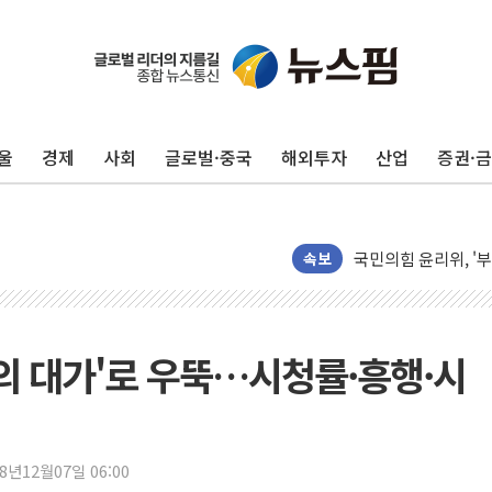
인도, 바이오가스 생산
서울시, 정비사업으로 
신인류콘텐츠, 핀란드 
울
경제
사회
글로벌·중국
해외투자
산업
증권·
"일부 존치" vs "
[AI 카드뉴스] 기
국민의힘 윤리위, '
수박으로 여름 나는
속보
전남광주 구례 산불 3
캠코, 5918억원 규
[시승기] 공간·승차감
물의 대가'로 우뚝…시청률·흥행·시
가오픈한 홈플러스
돌아온 홈플러스
[종합] 청도 흥선리 
18년12월07일 06:00
한미 법카 제보자 "