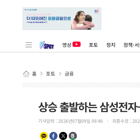
영상
포토
정치
정책·서
홈
포토
금융
상승 출발하는 삼성전자
기사입력 :
2026년07월09일 09:46
최종수정 :
20