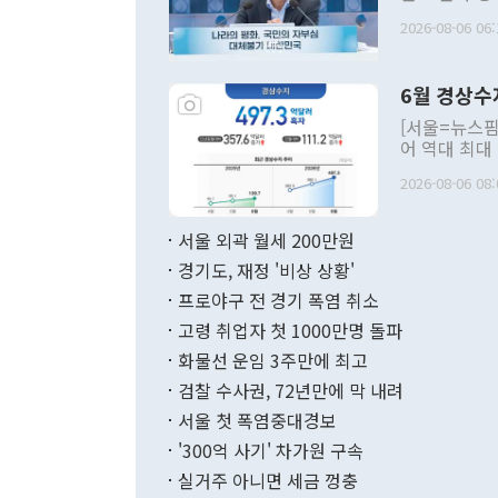
평화공존 발전
2026-08-06 06:
발언 중에는 
언한 것이 있
령은 공개적으
6월 경상수
주의적 희망에
관의 대북 정
[서울=뉴스핌
관 부처 장관
어 역대 최대
관의 무리한 
출 호조로 월
다. [정동영 통일부 장관이 지난달 23일 오후 서울 종로구 정부서울청사에
2026-08-06 08:
료=한국은행] 한국은행이 6일 발표한 '2026년 6월 국제수지(잠정)'에
서 취임 1주년 
면 지난 6월
부 장관 권한
1000만달러
서울 외곽 월세 200만원
발전 구상'을
이에 따라 올
적 갈등 해결
경기도, 재정 '비상 상황'
했다. 경상수
결과 혐오의 
9000만달러
프로야구 전 경기 폭염 취소
년간의 CVI
지 기준 상품
고령 취업자 첫 1000만명 돌파
무너졌다고도 
며 월간 기준
현실을 바꾸는
달러로 38.
화물선 운임 3주만에 최고
를 평화 체제
196.9% 급
검찰 수사권, 72년만에 막 내려
함께 4자 대
수출은 160
지만 이 대통
서울 첫 폭염중대경보
(18.6%) 
화공존 정책이
했다. 통관 기
'300억 사기' 차가원 구속
다"고 지적했
(16.4%)
투리가 잡혀 
실거주 아니면 세금 껑충
월(-10억9