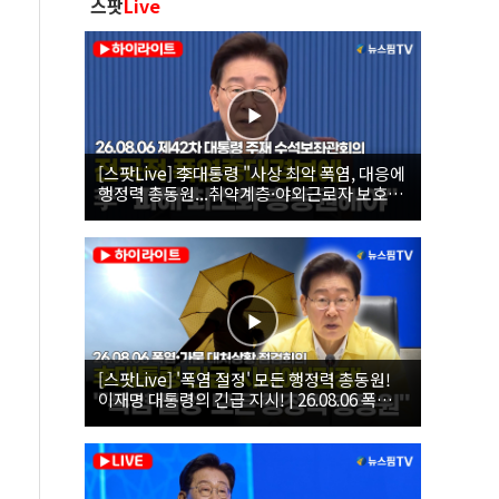
스팟
Live
[스팟Live] 李대통령 "사상 최악 폭염, 대응에
행정력 총동원...취약계층·야외근로자 보호에
힘써야"｜26.08.06 제42차 대통령 주재 수석
보좌관회의
[스팟Live] '폭염 절정' 모든 행정력 총동원!
이재명 대통령의 긴급 지시! | 26.08.06 폭염•
가뭄 대처상황 점검회의