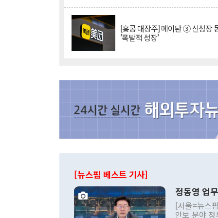
[홍콩 대장주] 메이퇀 ③ 신성장
'폭발적 성장'
[뉴스핌 베스트 기사]
정동영 업무
[서울=뉴스핌
안보 분야 정