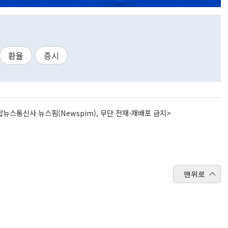
환율
증시
뉴스통신사 뉴스핌(Newspim), 무단 전재-재배포 금지>
맨위로