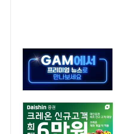
↑…상승폭 커졌지만 고가주택 밀집된 강남·서초 둔화
압변압기 첫 공급...국가 전력망에 첫 입성
대대적 인상 계획...업계 파장 예고
업익 14.2% 감소…"온라인 사업으로 성장"
현대 테라타워 구리갈매' 공급
 투표' 요구...친청계 응집력 '희석' 전략 통할까
…'매출 절반' 실리콘 반등에 하반기 기대
치 프레임에 졸속 추진…'잼데믹' 안보까지 몰고 와"
재개해야 여론조사 51.9%…그것이 국민의 뜻"
규모의 AI 데이터센터 건설 추진
층 안부에 AI 활용…이주노동자 폭염 방치, 국격 훼손"