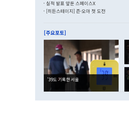
쁜 상황이 초
증가와 유류할
실적 발표 앞둔 스페이스X
9·19 군사
기록했지만 
[히든스테이지] 즌·오아 첫 도전
"우리의 선의
로 전환됐다.
으로 약간의 의문
를 기록해 전
관은 업무보고
는 배당수입
주의에 근거한
줄면서 25억
[주요포토]
라며 "여러분
억1000만달
이 9월 러시
였던 올해 3
며 "정부 차
인의 해외투자
은 "그것은 
각각 증가했다
잘랐다. 정 
국인의 국내 
않았다는 점에
감소하며 전월
사합의 복원,
경신했다. 외
권이라는 지적
분기 말 만기
뒤 "여기 업
다. 내국인의
'39도 기록한 서울
부의 한 소식
다. eoyn2@
를 거쳐 결정
련 부처 장관
하고 대통령의
한 문제"라고 지적했다. 이재명 대통령이
외교 국방 등
2026.08.05 ◆시대착오적 접근, 대북 인식 오류 더욱 문제인 것은 정 장관
의 이같은 주
실과 다른 인