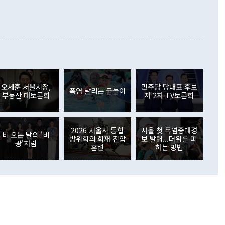
래될 수 있다"고 경고했다. 이 대통령은 남북 신뢰 구축을 위해
증료 인상 등에 따른 출국자 감소로 4억4000만달러 흑자를
합의를 선제적으로 복원해야 한다는 정 장관의 주장에 대해서도
지식재산권사용료수지는 전월 흑자에서 4억4000만달러 적자
대로 하는 게 과연 한반도의 평화와 안정에 플러스냐, 결론적
 본원소득수지는 배당소득을 중심으로 32억7000만달러 흑자
이 들 때도 있다"며 부정적으로 반응했다. 조현 외교부 장
월(21억7000만달러)보다 흑자 폭이 확대됐다. 배당소득수지
 사후 브리핑에서 정 장관이 언급한 '4자 회담'에 대해 "이상
이 늘어난 데다 전월 분기배당에 따른 기저효과로 배당지급이
 어떤 희망이라 하더라도 그건 아직 조율되지 않은 방법"이
6000만달러 흑자를 나타냈다. 금융계정 순자산은 6월 중 467
들께서 디스카운트해 주시면 좋겠다"고 선을 그었다. 정 장관
러 증가해 월간 기준 역대 최대 증가 폭을 기록했다. 종전 최대
아 블라디보스토크에서 열리는 '동방경제포럼(EEF)'을 언급하
월(369억9000만달러)을 넘어선 것이다. 직접투자에서는 내국
원에서 (참석을) 검토하고 있다"고 발언한 데 대해서도 조 장관
가 80억1000만달러, 외국인의 국내투자가 46억3000만달러
외교부의 몫"이라며 "아직 거기까지 진도가 나가지 않았다"고
오세훈 서울시장,
민주당 당대표 후보
. 증권투자에서는 외국인의 국내 주식 매도세가 이어졌다. 외
폭염 날리는 물놀이
부동산 대토론회
자 2차 TV토론회
장관이 이날 소개한 대북 구상과 설명은 정부 내 조율을 거치지
주식 투자는 차익실현 매도 등의 영향으로 316억1000만달러
서 문제가 있다. 특히 주적 표현 대체와 국호 사용, 9·19 군
(-310억5000만달러)에 이어 역대 최대 순매도 기록을 다시
 4자회담 추진 등은 통일부 장관이 결정할 사안이 아니어서 월
국인의 국내 채권투자는 세계국채지수(WGBI) 자금 유입에도
이 나오고 있다. 이 대통령은 정 장관의 업무보고를 듣고 난
도래 영향으로 증가 폭이 줄어든 52억9000만달러를 기록했
2026 서울시 통합
서울 첫 폭염중대경
무보고에 발표했다고 승인난 건 아니다"라고 재차 확인했다. 정
비 오는 날의 '비
 해외 증권투자는 주식을 중심으로 35억6000만달러 증가했
방위회의 화재 진압
보 발령...더위를 피
광'처럼
통은 "정 장관의 발언 내용은 대부분 국가안전보장회의(NSC)
newspim.com
훈련
하는 방법
된 사안이 아닌 정 장관의 개인적 생각에 가깝다"며 "안보 관
이 정부의 공식 정책이 아닌 사안을 추진하겠다고 업무보고를
 면전에서 '국군통수권자가 나서야 한다'고 주장한 것은 심각
 5일 청와대 영빈관에서 열린 통일
 외교 안보 부처 업무보고에서 발언하고 있다. [사진=청와대]
장이 현 시점에서 이미 참고가 될 수 없는 과거의 경험 또는 사
식에 기반하고 있다는 것이다. 정 장관이 주장하는 구상은 급