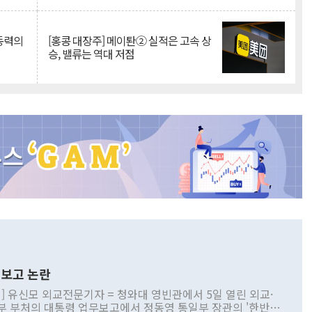
 동력의
[홍콩 대장주] 메이퇀② 실적은 고속 상
승, 밸류는 역대 저점
보고 논란
] 유신모 외교전문기자 = 청와대 영빈관에서 5일 열린 외교·
부 부처의 대통령 업무보고에서 정동영 통일부 장관의 '한반도