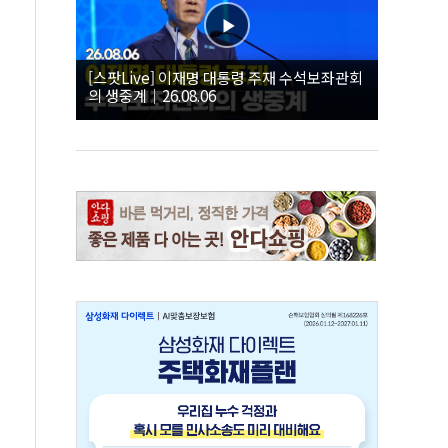
[스팟Live] 이재명 대통령 주재 수석보좌관회
의 생중계｜26.08.06