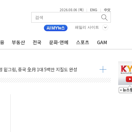
2026.08.06 (목)
ENG
中文
|
|
패밀리 사이트
금융
부동산
전국
문화·연예
스포츠
GAM
니다"…원주 A아파트 '입주민 3인방' 정면 반박
 밑그림, 중국 全月 1대 5백만 지질도 완성
커패시터' 사업 확대
주 추가 매입
 849억원…전년 比 22.3%↑
영업익 1037억원…상반기 역대 최대
항공우주·방산으로 넓힌다
DNA 백신 플랫폼' 美 특허 확보
관 이전' 대응 '맞손'