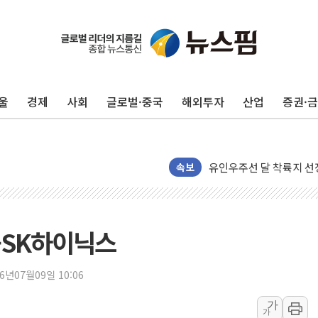
울
경제
사회
글로벌·중국
해외투자
산업
증권·
[단독] "입주민 갑질 아
유인우주선 달 착륙지 선정
속보
뉴인텍, 하반기 '전력용 
듀오백 정관영 대표, 자사
BGF리테일, 2분기 영업익
-SK하이닉스
휴젤, 매출 2545억원·
포스코, 희귀가스 사업 
26년07월09일 10:06
진원생명과학, '코로나19 
경북도·대구시 '2차 공공기
가
가