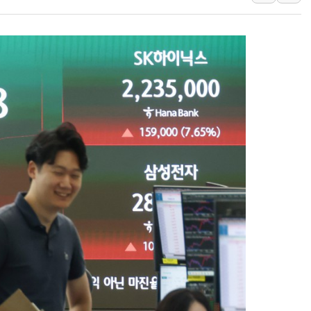
서울 아파트값 0.26%
효성중공업, 덴마크에 초고
딥시크, AI 서비스 가격 
CJ프레시웨이, 2분기 영
구리시 입주업종 확대…'
초박빙 경선에 친명계 '추가
KCC, 실적은 주춤했지만
정점식 "사관학교 통합 정
장동혁 "李대통령 재판 
日, 아키타에 일본 최대 
[종합] 李대통령 "취약계