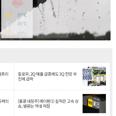
Mute
·아프리
질로우, 2Q 매출 급증에도 3Q 전망 부
진에 급락
 동력의
[홍콩 대장주] 메이퇀② 실적은 고속 상
승, 밸류는 역대 저점