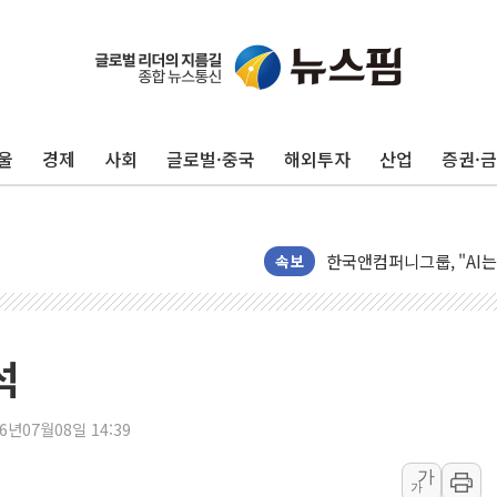
[종합] 李대통령 "취약계
트럼프, 워시 연준의장과
'40도 극한 폭염' 내일
[컨콜] LG유플러스, "파주
울
경제
사회
글로벌·중국
해외투자
산업
증권·
李대통령 "국민 체감 못 
현대백화점그룹, 농식품부
삼성전자, 넷리스트와 5
한국앤컴퍼니그룹, "AI는
속보
李대통령 "취약계층 돼 
KB차차차, 포르쉐 중고 판
석
영양군 2026년산 홍고추 본
TYM, 2분기 영업이익 27
26년07월08일 14:39
코인원, 최저 수준 수수료
가
가
포천 승진훈련장서 K1E1