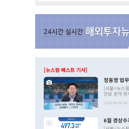
[뉴스핌 베스트 기사]
정동영 업무
[서울=뉴스핌
안보 분야 정
평화공존 발전
2026-08-06 06:
발언 중에는 
언한 것이 있
령은 공개적으
6월 경상수
주의적 희망에
관의 대북 정
[서울=뉴스핌