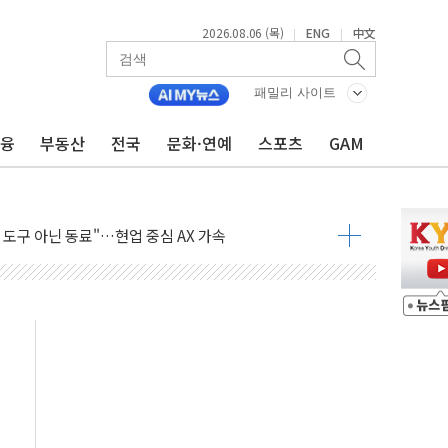
층 안부에 AI 활용…이주노동자 폭염 방치, 국격 훼손"
2026.08.06 (목)
ENG
中文
|
|
 수시 통화…독립성 논란 재점화
 절정…주말 주춤 후 다시 불볕더위
패밀리 사이트
 AIDC 수익성 기대"
금융
부동산
전국
문화·연예
스포츠
GAM
하는 정책은 무용…성역 없는 국정 개선 집행"
와 농촌 창업기업 15곳 키운다
년 전략적 제휴…HBM 특허 분쟁 종결
 도구 아닌 동료"…현업 중심 AX 가속
가는 청년들…실제 수요에 맞게 정책 정비"
中 미국 신장 제재에 '강경 맞 보복' 대미 드론 수출 통제· 기업 제재
매량 TOP 5 공개
격 수매....1082농가 5759t
6억…전년 比 13.9% '껑충'
 앞세워 공세...신규 투자 효과 본격화
 전차 화재… 승무원 대피, 인명 피해 없어