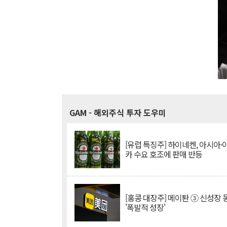
GAM
- 해외주식 투자 도우미
[유럽 특징주] 하이네켄, 아시아
카 수요 호조에 판매 반등
[홍콩 대장주] 메이퇀 ③ 신성장
'폭발적 성장'