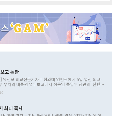
보고 논란
] 유신모 외교전문기자 = 청와대 영빈관에서 5일 열린 외교·
부 부처의 대통령 업무보고에서 정동영 통일부 장관의 '한반도
 구상'과 업무보고 발언이 논란을 빚고 있다. 이날 정 장관의
10
정부 내 조율을 거치지 않은 사안을 정책으로 추진하겠다고 공
는가 하면 사실 관계에 맞지 않은 설명도 있었다. 이재명 대통
로 신중을 기해 달라고 경고했고, 조현 외교부 장관은 '이상
지 최대 흑자
 근거한 비현실적 구상'이라는 비판을 내놨다. 그동안 정 장
책 관련 발언이 물의를 빚은 적은 여러 번 있지만 대통령과 유
] 박가연 기자 = 지난 6월 우리나라의 경상수지가 전월에 이