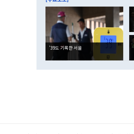
억1000만달
이 9월 러시
였던 올해 3
며 "정부 차
인의 해외투자
은 "그것은 
각각 증가했다
잘랐다. 정 
국인의 국내 
않았다는 점에
감소하며 전월
사합의 복원,
경신했다. 외
권이라는 지적
분기 말 만기
뒤 "여기 업
다. 내국인의
'39도 기록한 서울
부의 한 소식
다. eoyn2@
를 거쳐 결정
련 부처 장관
하고 대통령의
한 문제"라고 지적했다. 이재명 대통령이
외교 국방 등
2026.08.05 ◆시대착오적 접근, 대북 인식 오류 더욱 문제인 것은 정 장관
의 이같은 주
실과 다른 인
격히 변화하고
못하고 있다는
되뇌는 것은 
법을 호도하고
이나 미국은 
금까지의 북핵