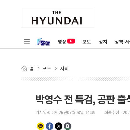
영상
포토
정치
정책·서
홈
포토
사회
박영수 전 특검, 공판 출
기사입력 :
2026년07월08일 14:39
최종수정 :
20