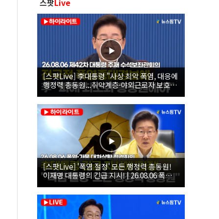
스팟
Live
[스팟Live] 李대통령 "사상 최악 폭염, 대응에
행정력 총동원...취약계층·야외근로자 보호에
힘써야"｜26.08.06 제42차 대통령 주재 수석
보좌관회의
[스팟Live] '폭염 절정' 모든 행정력 총동원!
이재명 대통령의 긴급 지시! | 26.08.06 폭염•
가뭄 대처상황 점검회의