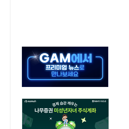
까지…호반그룹, 스타트업 성장 지원
6일 주민설명회서 해법 찾을까…혐오시설 인식 부담
李 "40도 폭염, 외신에서나 보던 일" 外
세대 AI 홈' 비전 공개
SK하이닉스, 솔리다임 띄운다