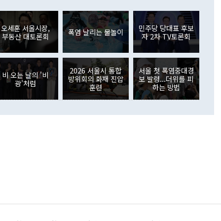
러 증가해 월간 기준 역대 최대 증가 폭을 기록했다. 종전 최대
아 블라디보스토크에서 열리는 '동방경제포럼(EEF)'을 언급하
월(369억9000만달러)을 넘어선 것이다. 직접투자에서는 내국
원에서 (참석을) 검토하고 있다"고 발언한 데 대해서도 조 장관
가 80억1000만달러, 외국인의 국내투자가 46억3000만달러
외교부의 몫"이라며 "아직 거기까지 진도가 나가지 않았다"고
오세훈 서울시장,
민주당 당대표 후보
. 증권투자에서는 외국인의 국내 주식 매도세가 이어졌다. 외
폭염 날리는 물놀이
부동산 대토론회
자 2차 TV토론회
장관이 이날 소개한 대북 구상과 설명은 정부 내 조율을 거치지
주식 투자는 차익실현 매도 등의 영향으로 316억1000만달러
서 문제가 있다. 특히 주적 표현 대체와 국호 사용, 9·19 군
(-310억5000만달러)에 이어 역대 최대 순매도 기록을 다시
 4자회담 추진 등은 통일부 장관이 결정할 사안이 아니어서 월
국인의 국내 채권투자는 세계국채지수(WGBI) 자금 유입에도
이 나오고 있다. 이 대통령은 정 장관의 업무보고를 듣고 난
도래 영향으로 증가 폭이 줄어든 52억9000만달러를 기록했
2026 서울시 통합
서울 첫 폭염중대경
무보고에 발표했다고 승인난 건 아니다"라고 재차 확인했다. 정
비 오는 날의 '비
 해외 증권투자는 주식을 중심으로 35억6000만달러 증가했
방위회의 화재 진압
보 발령...더위를 피
광'처럼
통은 "정 장관의 발언 내용은 대부분 국가안전보장회의(NSC)
newspim.com
훈련
하는 방법
된 사안이 아닌 정 장관의 개인적 생각에 가깝다"며 "안보 관
이 정부의 공식 정책이 아닌 사안을 추진하겠다고 업무보고를
 면전에서 '국군통수권자가 나서야 한다'고 주장한 것은 심각
 5일 청와대 영빈관에서 열린 통일
 외교 안보 부처 업무보고에서 발언하고 있다. [사진=청와대]
장이 현 시점에서 이미 참고가 될 수 없는 과거의 경험 또는 사
식에 기반하고 있다는 것이다. 정 장관이 주장하는 구상은 급
 있는 북한의 전략과 한반도 및 국제 정세를 전혀 반영하지
 비판이 제기되고 있다. 정 장관이 "흘러간 선(先)비핵화만
현실을 바꾸지 못한다"고 언급한 것은 지금까지의 대북 접근
 있다. 북핵 위기 발발 이후 지금까지 모든 핵 협상에서 한국
북한에 선비핵화를 공식적으로 요구한 적이 없기 때문이다. 지
 협상은 북한의 비핵화 조치에 한·미가 상응하는 대가를 제