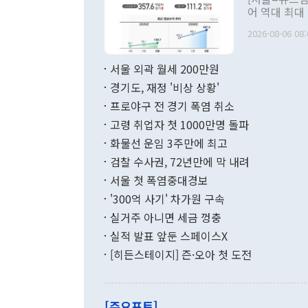
관 부처 장관
어 역대 최대
관의 무리한 
출 호조로 월
다. [정동영 통일부 장관이 지난달 23일 오후 서울 종로구 정부서울청사에
2026-08-06 08:
료=한국은행] 한국은행이 6일 발표한 '2026년 6월 국제수지(잠정)'에
서 취임 1주년 
면 지난 6월
부 장관 권한
1000만달러
서울 외곽 월세 200만원
발전 구상'을
이에 따라 올
적 갈등 해결
경기도, 재정 '비상 상황'
했다. 경상수
결과 혐오의 
9000만달러
프로야구 전 경기 폭염 취소
년간의 CVI
지 기준 상품
고령 취업자 첫 1000만명 돌파
무너졌다고도 
며 월간 기준
현실을 바꾸는
달러로 38.
화물선 운임 3주만에 최고
를 평화 체제
196.9% 급
검찰 수사권, 72년만에 막 내려
함께 4자 대
수출은 160
지만 이 대통
서울 첫 폭염중대경보
(18.6%) 
화공존 정책이
했다. 통관 기
'300억 사기' 차가원 구속
다"고 지적했
(16.4%)
투리가 잡혀 
실거주 아니면 세금 껑충
월(-10억9
쁜 상황이 초
증가와 유류할
실적 발표 앞둔 스페이스X
9·19 군사
기록했지만 
[히든스테이지] 즌·오아 첫 도전
"우리의 선의
로 전환됐다.
으로 약간의 의문
를 기록해 전
관은 업무보고
는 배당수입
주의에 근거한
줄면서 25억
[주요포토]
라며 "여러분