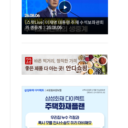
[스팟Live] 이재명 대통령 주재 수석보좌관회
의 생중계｜26.08.06