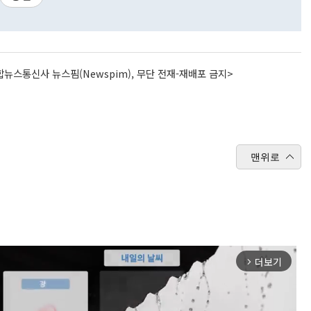
뉴스통신사 뉴스핌(Newspim), 무단 전재-재배포 금지>
맨위로
더보기
arrow_forward_ios