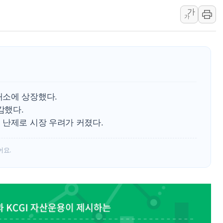
가
황희 '폐버스 청년주택' SNS 글 역풍에 "정부
가
폭염 누그러지고 가뭄 숙지나...경북동해안권 8
사우디·튀르키예·파키스탄, '공동방위협정' 체
신길동 신축도 3.3㎡당 7250만원…써밋 클라
용산공원·그린벨트로 또 충돌…반복되는 국토부
[AI 부동산 투데이] 특공 전략도 '극과 극'…
래소에 상장했다.
[코인시황] 비트코인 6만4000달러대 횡보…고
감했다.
 난제로 시장 우려가 커졌다.
어요.