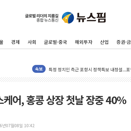
[종합] 美 7월 고용 2만3000명 감소 '쇼크'…
[사진] 이슬람 수니파 3개국, 공동방위협정 체
울
경제
사회
글로벌·중국
해외투자
산업
증권·
뉴욕증시 개장 전 특징주...아틀라시안·클
보훈부, 미 DPAA와 MOU… "6·25 미군 실종
트럼프 "금리 내려야"…파월 때와 달리 워시엔
특정 정치인 측근 포항시 정책특보 내정설...포
속보
李 "해남 태양광, 대한민국 다음 100년 밑거
李 대통령, '6시간 마라톤 부동산 2차 회의' 
트럼프, 中 겨냥 폴리실리콘 관세 15% 부과
케어, 홍콩 상장 첫날 장중 40%
[사진] 빈살만과 에르도안의 만남
이란와이어 "이란 최고지도자 위독…곧 사망해
남동발전, 해남군에 국내 최대 규모 400MW 
26년07월08일 10:42
[인도증시] 중동 불안 속 유가 상승에 소폭 하락