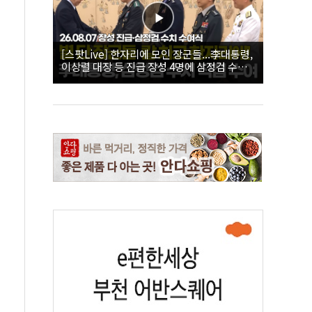
[스팟Live] 한자리에 모인 장군들...李대통령,
이상렬 대장 등 진급 장성 4명에 삼정검 수치
직접 수여｜26.08.07 장성 진급·삼정검 수치
수여식