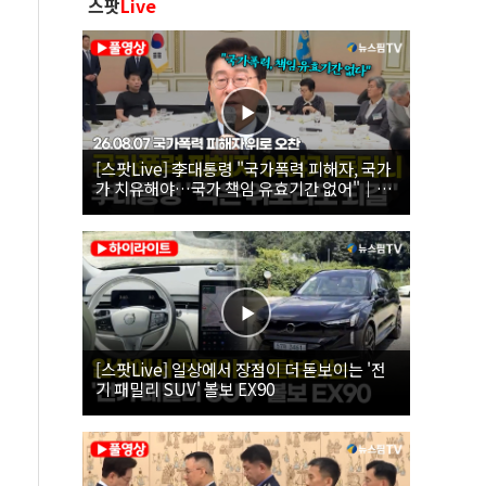
스팟
Live
[스팟Live] 李대통령 "국가폭력 피해자, 국가
가 치유해야…국가 책임 유효기간 없어"｜
26.08.07 국가폭력 피해자 위로 오찬
[스팟Live] 일상에서 장점이 더 돋보이는 '전
기 패밀리 SUV' 볼보 EX90