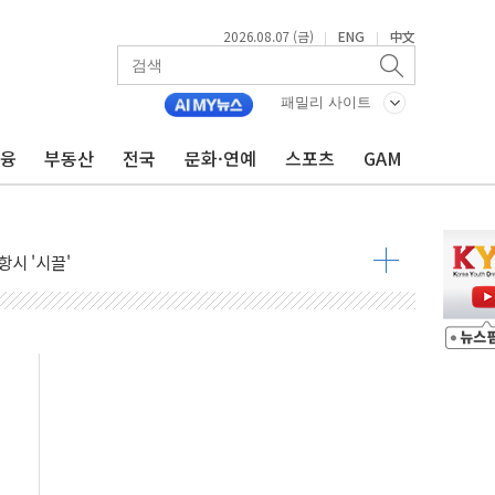
2026.08.07 (금)
ENG
中文
|
|
9월 금리 인상 기대 후퇴
패밀리 사이트
결
금융
부동산
전국
문화·연예
스포츠
GAM
라우드플레어·태양광주↑ VS 트레이드데스크·웬디스↓
자 7359명 끝까지 찾겠다"
 톤 낮춰
항시 '시끌'
름…수도권 집중 완화 전환점"
주재… "전폭적 공급 확대·속도전 총력"
…美 태양광주 급등
도 놀랍지 않아"
태양광 착공…여의도 1.6배 규모
...금융주 낙폭 커