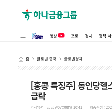
영상
포토
정치
정책·서
홈
글로벌·중국
글로벌경제
[홍콩 특징주] 동인당헬스
급락
기사입력 :
2026년07월08일 10:41
최종수정 :
20