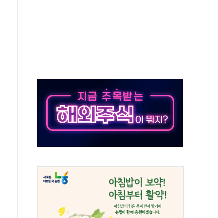
정책 아냐" 해명
~9일 최대 100mm 호우
결… 수니파 국가들의 새 안보 협력 구도
비온 59㎡ 18억원대
-서울시 '정책 엇박자'
생애최초만 경쟁 치열
래·ETF 매수에도 고유가·금리·입법 지연 '삼중 부담'