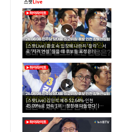
스팟
Live
[스팟Live] 환호 속 입장해 나란히 ‘찰칵’…서
로 ‘저격 연설’ 들을 때 후보들 표정은? |
26.08.08 더불어민주당 당대표·최고위원 후
보 인천 합동연설회
[스팟Live] 김민석 제주 52.64%·인천
45.09%로 연속 1위…정청래 따돌렸다’ |
26.08.08 더불어민주당 당대표·최고위원 후
보 인천 합동연설회