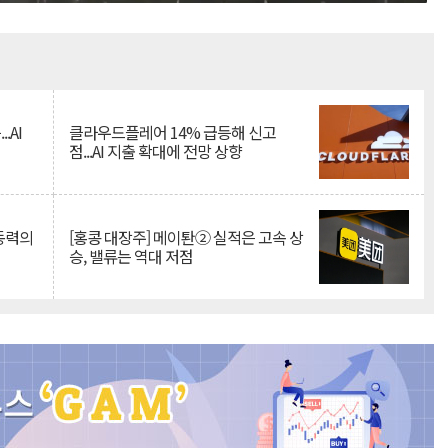
Mute
.AI
클라우드플레어 14% 급등해 신고
점...AI 지출 확대에 전망 상향
 동력의
[홍콩 대장주] 메이퇀② 실적은 고속 상
승, 밸류는 역대 저점