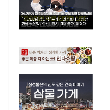
[스팟Live] 김민석 “누가 김민석보다 국정 방
향을 공유했나”…인천서 ‘대체불가’ 외쳤다 |
26.08.08 더불어민주당 당대표·최고위원 후
보 인천 합동연설회