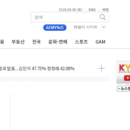
2026.08.08 (토)
ENG
中文
|
|
산사태 주의보'...경북도, 호우 피해·통제구간 없어
패밀리 사이트
%p' 차 재역전 성공...金 45.42% vs 鄭 44.56%
금융
부동산
전국
문화·연예
스포츠
GAM
·정청래·김민석 당대표 후보
 정청래에 승리...47.75% vs 42.08%
과 발표...김민석 47.75% 정청래 42.08%
표...김민석 45.09% 정청래 43.27% 송영길 11.63%
표...김민석 52.64% 정청래 39.89% 송영길 7.47%
0~8.14)
…공습 한계·탄약 부족 현실화
50㎜ 폭우…강원 동해안 강한 비 이어져
 환경미화원 수거차에 치여 사망
동…60대 남성 2명 숨져