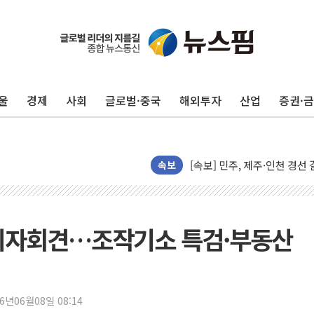
울진·영덕 '호우특보'-포항 '
[종합] 김민석, 정청래에 '0.86
울
경제
사회
글로벌·중국
해외투자
산업
증권·
인천 합동연설회 나선 송영길
김민석, 2주차 제주·인천 경선서
인사하는 김민석 당대표 후보
[속보] 민주, 제주·인천 경선 결
속보
[속보] 민주, 인천 경선 결과 발
[속보] 민주, 제주 경선 결과 발
이번주 국내 주요 금융일정(8.1
 기자회견…조작기소 특검·부동산
美, 이란전 출구전략 만지작
강릉·동해·삼척 시간당 최대 
폐기물 수거하다 참변…60대
26년06월08일 08:14
서울 중랑구 주택가서 흉기 난