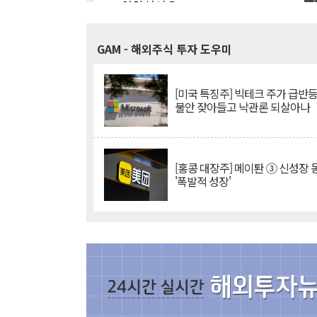
GAM
- 해외주식 투자 도우미
[미국 특징주] 빅테크 주가 급반등..
불안 잦아들고 낙관론 되살아나
[홍콩 대장주] 메이퇀 ③ 신성장
'폭발적 성장'