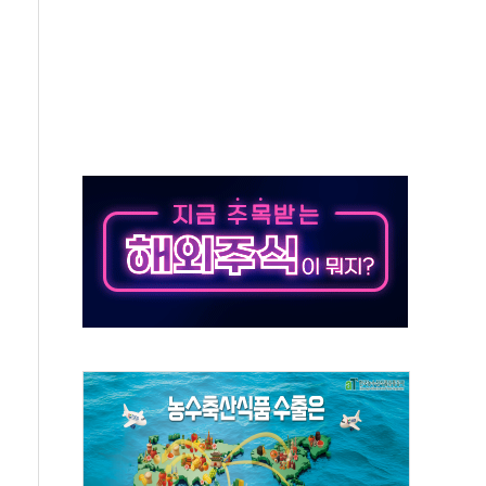
보는 일 없게"…'결혼 페널티' 22개 과제 손본다
터보트 전복…1명 사망·1명 실종
의 날 참석..."국제적 시민 연대로 목소리 내야"
 실종 60대 나흘만에 숨진 채 발견
 살해 10대 아들 체포
' 받아친 정청래…제주 연설서 신경전 고조
지시…與 "적극 환영"·野 "졸속 국정"