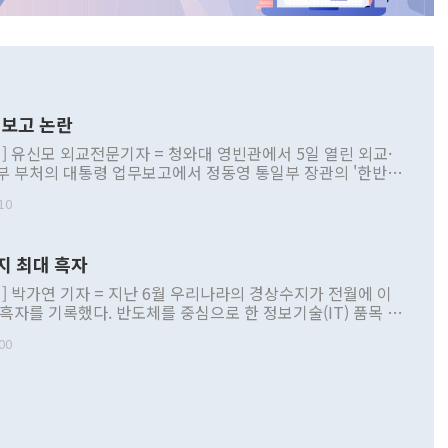
보고 논란
] 유신모 외교전문기자 = 청와대 영빈관에서 5일 열린 외교·
부 부처의 대통령 업무보고에서 정동영 통일부 장관의 '한반도
 구상'과 업무보고 발언이 논란을 빚고 있다. 이날 정 장관의
10
정부 내 조율을 거치지 않은 사안을 정책으로 추진하겠다고 공
는가 하면 사실 관계에 맞지 않은 설명도 있었다. 이재명 대통
로 신중을 기해 달라고 경고했고, 조현 외교부 장관은 '이상
지 최대 흑자
 근거한 비현실적 구상'이라는 비판을 내놨다. 그동안 정 장
책 관련 발언이 물의를 빚은 적은 여러 번 있지만 대통령과 유
] 박가연 기자 = 지난 6월 우리나라의 경상수지가 전월에 이
이 공개적으로 부정적 입장을 표명한 것은 이례적이다. 정 장
 흑자를 기록했다. 반도체를 중심으로 한 정보기술(IT) 품목 수
대북 접근법과 월권을 제어해야 한다는 목소리도 높아지고 있
간 상품수출이 처음으로 1000억달러를 넘어선 영향이다. [자
00
 따르
기자간담회를 하고 있다. [사진=통일부] 2026.07.23 ◆통일
 경상수지는 497억3000만달러 흑자로 집계됐다. 전월(386억
 넘어선 주장 정 장관은 이날 업무보고에서 '한반도 평화공존
)에 이어 두 달 연속 월간 기준 역대 최대 기록을 갈아치웠다.
 설명하면서 이재명 정부 2년차 핵심 과제로 상호 존중·평화
해 상반기 누적 경상수지 흑자는 1910억1000만달러를 기록
·핵 없는 한반도 등 3대 기본 방향을 제시했다. 정 장관은 "대
지 흑자를 견인한 것은 상품수지다. 6월 상품수지는 478억
언어는 멈춰야 한다"면서 주적 용어 대체를 주장했다. 지난 25
 흑자를 기록하며 전월에 이어 역대 최대를 다시 썼다. 국제수