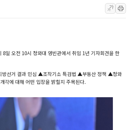
가
李대통령 "결혼 때문에 손해 
가
여수 오동도 인근 해상서 모
추미애, '위안부' 피해자 기림
인천 선재도 갯벌서 해루질 중
인천서 말다툼 중 어머니 흉기
'화합' 꺼낸 김민석에 '뻔뻔
 8일 오전 10시 청와대 영빈관에서 취임 1년 기자회견을 한
李대통령, ISA 개편 재검토 
 ▲지방선거 결과 민심 ▲조작기소 특검법 ▲부동산 정책 ▲청와
 개각에 대해 어떤 입장을 밝힐지 주목된다.