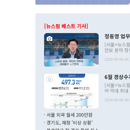
[뉴스핌 베스트 기사]
정동영 업무
[서울=뉴스핌
안보 분야 정
평화공존 발전
2026-08-06 06:
발언 중에는 
언한 것이 있
령은 공개적으
6월 경상수
주의적 희망에
관의 대북 정
[서울=뉴스핌
관 부처 장관
어 역대 최대
관의 무리한 
출 호조로 월
다. [정동영 통일부 장관이 지난달 23일 오후 서울 종로구 정부서울청사에
2026-08-06 08:
료=한국은행] 한국은행이 6일 발표한 '2026년 6월 국제수지(잠정)'에
서 취임 1주년 
면 지난 6월
부 장관 권한
1000만달러
서울 외곽 월세 200만원
발전 구상'을
이에 따라 올
적 갈등 해결
경기도, 재정 '비상 상황'
했다. 경상수
결과 혐오의 
9000만달러