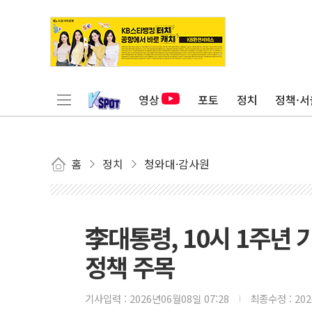
영상
포토
정치
정책·서
홈
정치
청와대·감사원
李대통령, 10시 1주년
정책 주목
기사입력 :
2026년06월08일 07:28
최종수정 :
20