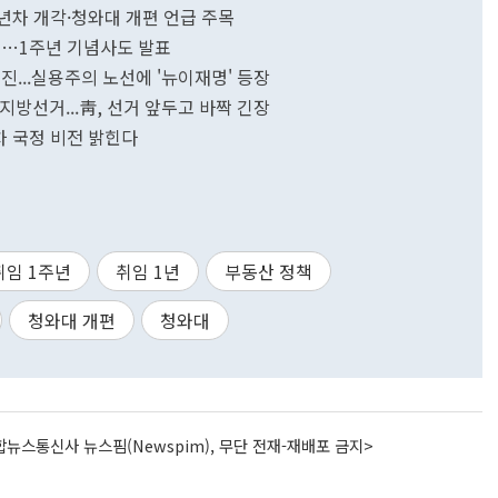
2년차 개각·청와대 개편 언급 주목
일…1주년 기념사도 발표
진...실용주의 노선에 '뉴이재명' 등장
는 지방선거...靑, 선거 앞두고 바짝 긴장
차 국정 비전 밝힌다
취임 1주년
취임 1년
부동산 정책
청와대 개편
청와대
뉴스통신사 뉴스핌(Newspim), 무단 전재-재배포 금지>