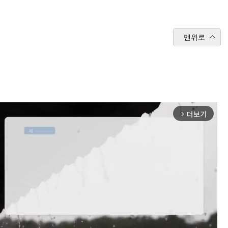
맨위로
더보기
arrow_forward_ios