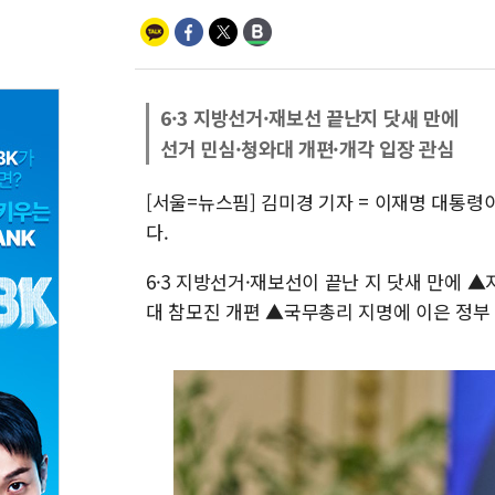
6·3 지방선거·재보선 끝난지 닷새 만에
선거 민심·청와대 개편·개각 입장 관심
[서울=뉴스핌] 김미경 기자 = 이재명 대통령이
다.
6·3 지방선거·재보선이 끝난 지 닷새 만에
대 참모진 개편 ▲국무총리 지명에 이은 정부