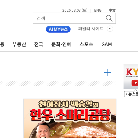
2026.08.08 (토)
ENG
中文
|
|
패밀리 사이트
 구조
금융
부동산
전국
문화·연예
스포츠
GAM
관측
 발효
8도 넘으면 중단
해소될 듯
것"
지대' 우려