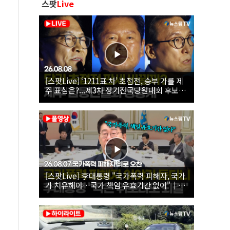
스팟
Live
[스팟Live] ‘1211표 차’ 초접전, 승부 가를 제
주 표심은?...제3차 정기전국당원대회 후보자
제주 합동연설회 생중계 | 26.08.08
[스팟Live] 李대통령 "국가폭력 피해자, 국가
가 치유해야…국가 책임 유효기간 없어"｜
26.08.07 국가폭력 피해자 위로 오찬