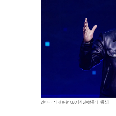
엔비디아의 젠슨 황 CEO [사진=블룸버그통신]