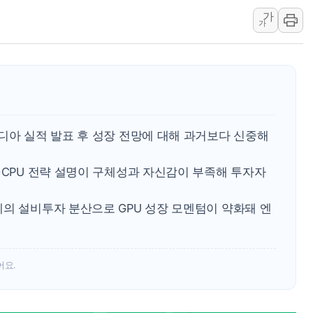
한상협, 업계 개인정보 보안 새판 짠다…'자율규제단체' 
가
가
민주당, 오늘 제주·인천 경선 발표...김민석 '재역전' vs 정
뉴욕증시, 고용 쇼크에 금리 인상 우려 후퇴…S&P500 
트럼프, 쿡 연준 이사 해임 재추진…"26일까지 의혹 소명"
유럽증시, 美 고용 예상 밖 부진에 연준 금리 인상 가능성 
미 연준 매파 기세 꺾이나…고용 감소에 9월 동결 전망 우
디아 실적 발표 후 성장 전망에 대해 과거보다 신중해
[종합] 이슬람 수니파 3국, '공동방위협정' 체결… 이스라
트럼프, 백신·자폐증 행정명령 검토…"이르면 다음 주"
·CPU 전략 설명이 구체성과 자신감이 부족해 투자자
의 설비투자 분산으로 GPU 성장 모멘텀이 약화돼 엔
어요.