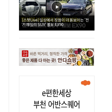
[스팟Live] 일상에서 장점이 더 돋보이는 '전
기 패밀리 SUV' 볼보 EX90