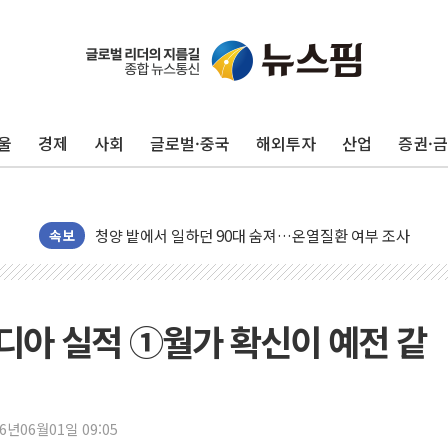
中 전방위 아파트 부양, 수도 베이징도 부동산 규제 철폐
인제 용대리 계곡서 수위 상승으로 피서객 7명 고립…전원
울
경제
사회
글로벌·중국
해외투자
산업
증권·
동해시, 11~14일 '별똥별 멍' 운영…페르세우스 유성우 
강원 중·남부 동해안 시간당 50mm 이상 폭우…호우경보
청양 밭에서 일하던 90대 숨져…온열질환 여부 조사
속보
폭염에 車 운전면허 기능시험 오전 집중 편성…체감온도 3
李대통령, 'ISA·주가누르기 방지법' 전면 재검토 지시
'호우 특보' 경북 울진 시간당 20~30mm 강한 비...가뭄 
비디아 실적 ①월가 확신이 예전 같
주말 무더위·열대야 지속…내륙 곳곳 소나기
오세훈 "용산공원 주택 검토, 민주당 스스로 원칙 뒤집는 
충북 주말 무더위 지속…청주·진천 35도, 곳곳 소나기
26년06월01일 09:05
10월 보완수사권 폐지·공소청 출범…피해자들 '범죄 사각