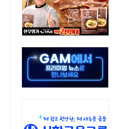
타진
청래 '격차 확대'
최고치
 요구
낮아지며 상승… STOXX 600 지수는 나흘 연속 최고치
세
엘·이란 위협에 맞설 자체 억지력 강화