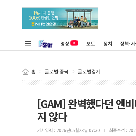
영상
포토
정치
정책·서
홈
글로벌·중국
글로벌경제
[GAM] 완벽했다던 엔
지 않다
기사입력 :
2026년05월23일 07:30
최종수정 :
20