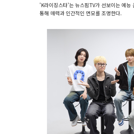
'K라이징스타'는 뉴스핌TV가 선보이는 예능
통해 매력과 인간적인 면모를 조명한다.