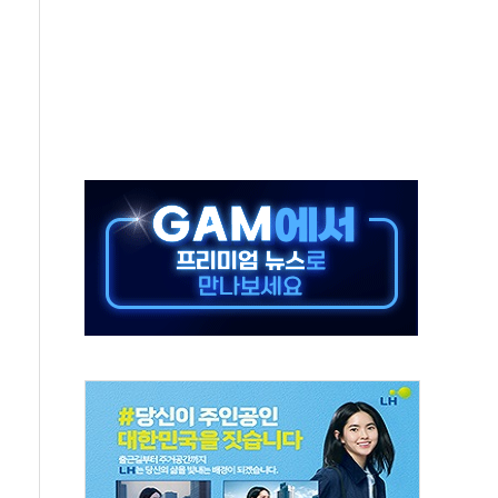
정책 아냐" 해명
~9일 최대 100mm 호우
결… 수니파 국가들의 새 안보 협력 구도
비온 59㎡ 18억원대
-서울시 '정책 엇박자'
생애최초만 경쟁 치열
래·ETF 매수에도 고유가·금리·입법 지연 '삼중 부담'
...석유·가스주 올랐지만 빈그룹이 상쇄
총수요 104.3GW 기록