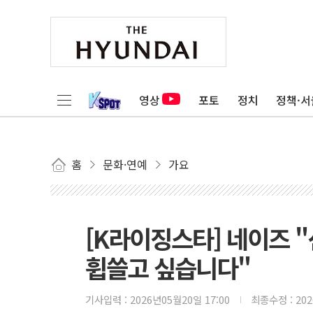
영상
포토
정치
정책·서
홈
문화·연예
가요
[K라이징스타] 네이즈 "
휩쓸고 싶습니다"
기사입력 :
2026년05월20일 17:00
최종수정 :
20