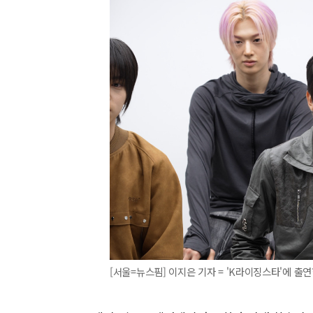
[서울=뉴스핌] 이지은 기자 = 'K라이징스타'에 출연한 7