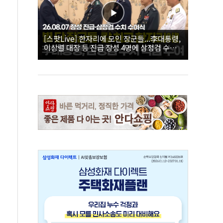
[스팟Live] 한자리에 모인 장군들...李대통령,
이상렬 대장 등 진급 장성 4명에 삼정검 수치
직접 수여｜26.08.07 장성 진급·삼정검 수치
수여식