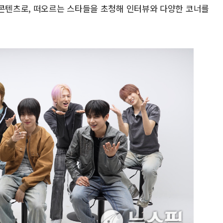
 콘텐츠로, 떠오르는 스타들을 초청해 인터뷰와 다양한 코너를