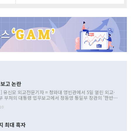
보고 논란
] 유신모 외교전문기자 = 청와대 영빈관에서 5일 열린 외교·
부 부처의 대통령 업무보고에서 정동영 통일부 장관의 '한반도
 구상'과 업무보고 발언이 논란을 빚고 있다. 이날 정 장관의
10
정부 내 조율을 거치지 않은 사안을 정책으로 추진하겠다고 공
는가 하면 사실 관계에 맞지 않은 설명도 있었다. 이재명 대통
로 신중을 기해 달라고 경고했고, 조현 외교부 장관은 '이상
지 최대 흑자
 근거한 비현실적 구상'이라는 비판을 내놨다. 그동안 정 장