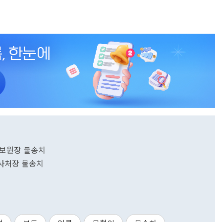
방홍보원장 불송치
인사처장 불송치