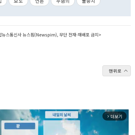
법
보도
언론
무혐의
불송치
뉴스통신사 뉴스핌(Newspim), 무단 전재-재배포 금지>
맨위로
더보기
arrow_forward_ios