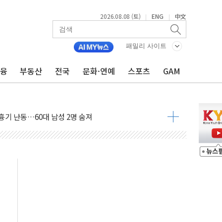
2026.08.08 (토)
ENG
中文
|
|
패밀리 사이트
금융
부동산
전국
문화·연예
스포츠
GAM
만지작…공습 한계·탄약 부족 현실화
 최대 50㎜ 폭우…강원 동해안 강한 비 어어져
…60대 환경미화원 수거차에 치여 사망
흉기 난동…60대 남성 2명 숨져
손해 보는 일 없게"…'결혼 페널티' 22개 과제 손본다
서 모터보트 전복…1명 사망·1명 실종
자 기림의 날 참석..."국제적 시민 연대로 목소리 내야"
질 중 실종 60대 나흘만에 숨진 채 발견
 흉기 살해 10대 아들 체포
 '뻔뻔' 받아친 정청래…제주 연설서 신경전 고조
재검토 지시…與 "적극 환영"·野 "졸속 국정"