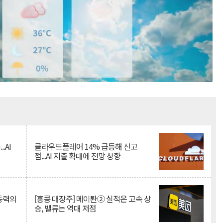
Mute
.AI
클라우드플레어 14% 급등해 신고
점...AI 지출 확대에 전망 상향
 동력의
[홍콩 대장주] 메이퇀② 실적은 고속 상
승, 밸류는 역대 저점