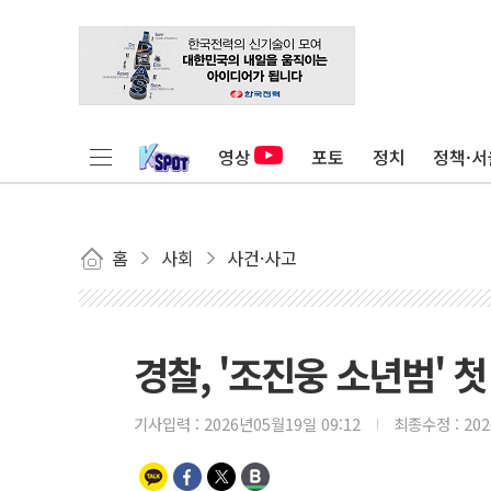
영상
포토
정치
정책·서
홈
사회
사건·사고
경찰, '조진웅 소년범' 
기사입력 :
2026년05월19일 09:12
최종수정 :
20