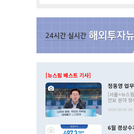
[뉴스핌 베스트 기사]
정동영 업무
[서울=뉴스핌
안보 분야 정
평화공존 발전
2026-08-06 06:
발언 중에는 
언한 것이 있
령은 공개적으
6월 경상수
주의적 희망에