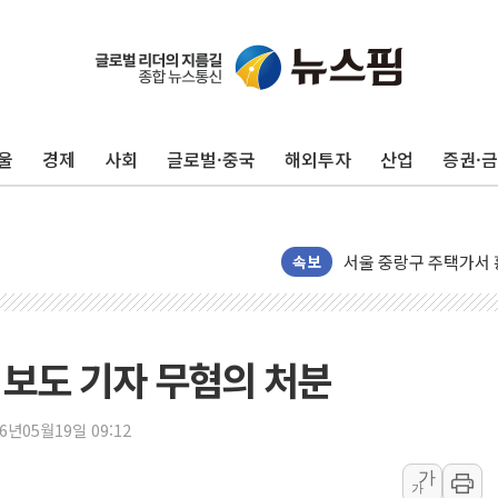
울
경제
사회
글로벌·중국
해외투자
산업
증권·
美, 이란전 출구전략 
강릉·동해·삼척 시간당
폐기물 수거하다 참변
서울 중랑구 주택가서 
속보
李대통령 "결혼 때문에 
여수 오동도 인근 해상
추미애, '위안부' 피해
첫 보도 기자 무혐의 처분
인천 선재도 갯벌서 해루
인천서 말다툼 중 어머니
26년05월19일 09:12
'화합' 꺼낸 김민석에
가
가
李대통령, ISA 개편 