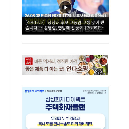
[스팟Live] “정청래 후보 그동안 고생 많이 했
습니다”…송영길, 연임에 선 긋기 | 26.08.08
더불어민주당 당대표·최고위원 후보 제주 합
동연설회