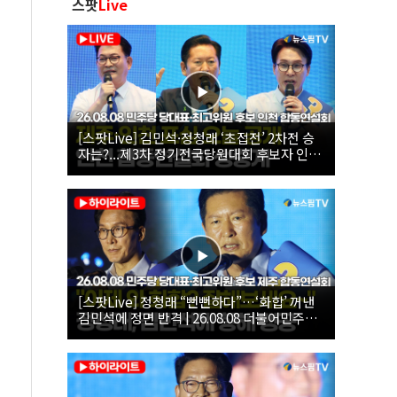
스팟
Live
[스팟Live] 김민석·정청래 ‘초접전’ 2차전 승
자는?...제3차 정기전국당원대회 후보자 인천
합동연설회 생중계 | 26.08.08
[스팟Live] 정청래 “뻔뻔하다”…‘화합’ 꺼낸
김민석에 정면 반격 | 26.08.08 더불어민주당
당대표·최고위원 후보 제주 합동연설회