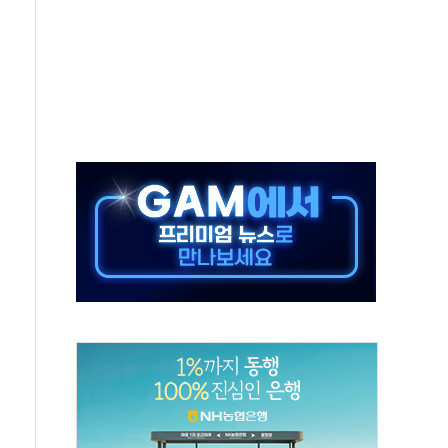
주의보…10일까지 최대 3.5m 높은 물결
사망 23명…정부, 비상대응기구 가동
, 수도 베이징도 부동산 규제 철폐
위 상승으로 피서객 7명 고립…전원 구조
별똥별 멍' 운영…페르세우스 유성우 관측
시간당 50mm 이상 폭우…호우경보 발효
0대 숨져…온열질환 여부 조사
능시험 오전 집중 편성…체감온도 38도 넘으면 중단
누르기 방지법' 전면 재검토 지시