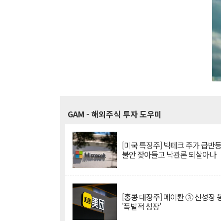
GAM
- 해외주식 투자 도우미
[미국 특징주] 빅테크 주가 급반등..
불안 잦아들고 낙관론 되살아나
[홍콩 대장주] 메이퇀 ③ 신성장
'폭발적 성장'