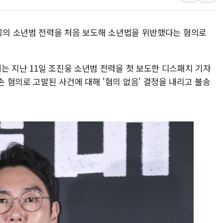
동해중부 전 해상 풍랑
연일 폭염에 온열질환 
진웅의 소년범 전력을 처음 보도해 소년법을 위반했다는 혐의로
中 전방위 아파트 부양
인제 용대리 계곡서 수
는 지난 11일 조진웅 소년범 전력을 첫 보도한 디스패치 기자
동해시, 11~14일 '
 혐의로 고발된 사건에 대해 '혐의 없음' 결정을 내리고 불송
강원 중·남부 동해안 
청양 밭에서 일하던 9
폭염에 車 운전면허 기
李대통령, 'ISA·주가