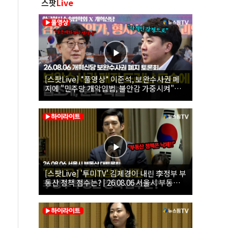
스팟
Live
[스팟Live] *풀영상* 이준석, 보완수사권 폐
지에 "민주당 개악입법, 불안감 가중시켜"｜
26.08.06 개혁신당 보완수사권 폐지 토론회
[스팟Live] '투미TV' 김제경이 내린 李정부 부
동산 정책 점수는? | 26.08.06 서울시 부동산
대토론회