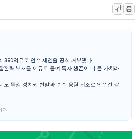
가
초등학교 앞서 '쾅'…대전 
가
중소기업계 "세제개편안 기
"전월세 대책 없고 집값만
배틀그라운드 모바일 월드
청와대 "내일 부동산 점검 
케이피에프, 2분기 매출액 
 390억유로 인수 제안을 공식 거부했다
전략 부재를 이유로 들며 독자 생존이 더 큰 가치라
도 독일 정치권 반발과 주주 응찰 저조로 인수전 갈
어요.