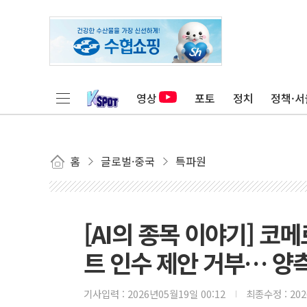
영상
포토
정치
정책·서
홈
글로벌·중국
특파원
[AI의 종목 이야기] 코
트 인수 제안 거부… 양
기사입력 :
2026년05월19일 00:12
최종수정 :
20