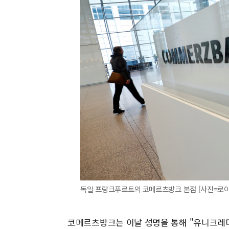
독일 프랑크푸르트의 코메르츠방크 본점 [사진=로이
코메르츠방크는 이날 성명을 통해 "유니크레