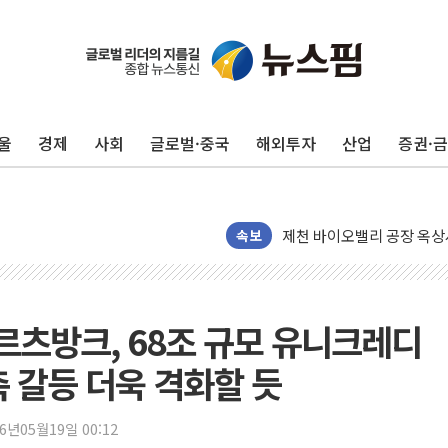
성폭력 피해자 보호단체, 
우크라, 러 탄도미사일 공격
"5.18은 북한 지령" 설교
울
경제
사회
글로벌·중국
해외투자
산업
증권·
[종합] 특검, '양평' 원희
[내일날씨] 절기상 '입추'
제천 바이오밸리 공장 옥상
개혁신당 "민주, '盧 수사
속보
CJ온스타일, 2분기 영업익 
AI 연산은 포항, 전력 저장
[속보] 북, 동해상으로 미
메르츠방크, 68조 규모 유니크레디
한국투자증권, 국내 최초 
측 갈등 더욱 격화할 듯
[IPO] 니어스랩 "피지컬 
한패스, 월 송금 60만건 돌
26년05월19일 00:12
李대통령 "청소년 SNS 