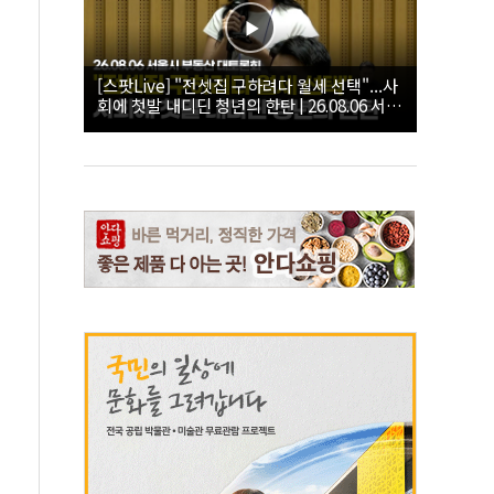
[스팟Live] "전셋집 구하려다 월세 선택"...사
회에 첫발 내디딘 청년의 한탄 | 26.08.06 서울
시 부동산 대토론회