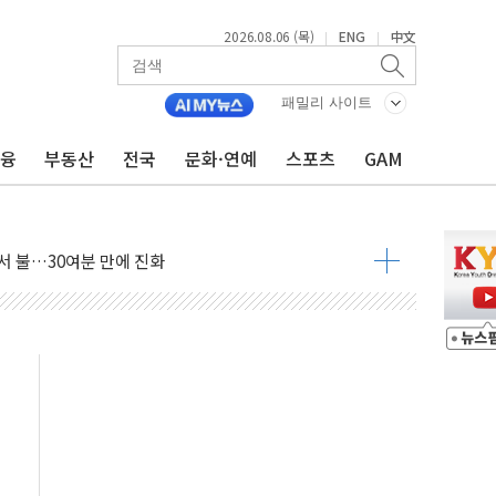
2026.08.06 (목)
ENG
中文
|
|
경찰수사개혁위에 보완수사권 폐지 우려 전달
에 속수무책… 패트리엇 미사일 지원, 작년의 3분의 1
패밀리 사이트
한 목사 불구속 송치
금융
부동산
전국
문화·연예
스포츠
GAM
룡 2차 조사…'당정대 회의' 한동훈·방기선 수사도 속도
에 폭염 절정…서울 한낮 39도
서 불…30여분 만에 진화
' 악연으로 형사사법 틀 바꿔…국민 불안감 가중"
260억원…전년 比 21.2%↑
은 영광…지역펀드 9·10호 확정
상 발사체 발사
상반기 영업이익 2조 돌파
AI 자율비행 기술로 글로벌 방산 시장 공략"
파
제한, 형평성·여론 고려해야…충분한 사회적 논의 주문"