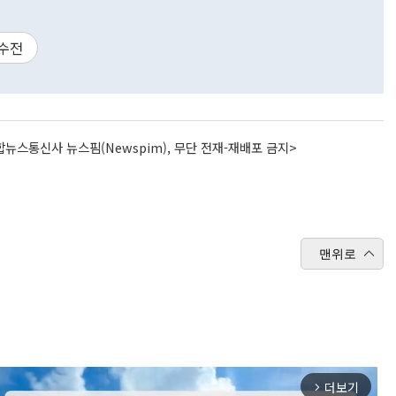
수전
뉴스통신사 뉴스핌(Newspim), 무단 전재-재배포 금지>
맨위로
더보기
arrow_forward_ios