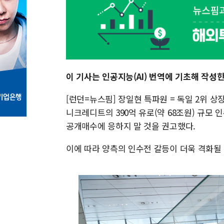
이 기사는 인공지능(AI) 번역에 기초해 작성
[런던=뉴스핌] 장일현 특파원 = 독일 2위 상
니크레디트의 390억 유로(약 68조원) 규모
공개매수에 응하지 말 것을 권고했다.
이에 따라 양측의 인수전 갈등이 더욱 격화될