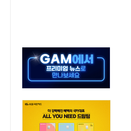
중구서 시내버스 등 3중 추돌·1명 부상
본방향 공감...현장 목소리 반영되길"
 오른다"…서울시 부동산 토론회서 쏟아진 우려
컵 파리서 개막
2차 회의"…주택 공급 방안 논의한다
2136억원