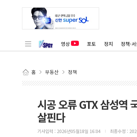
영상
포토
정치
정책·서
홈
부동산
정책
시공 오류 GTX 삼성역
살핀다
기사입력 :
2026년05월18일 16:04
최종수정 :
20