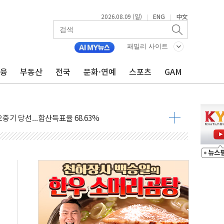
2026.08.09 (일)
ENG
中文
|
|
.'두천~하당'·'올미골교' 차량 통행 선제 제한
부 작업 중 근로자 1명 숨져
패밀리 사이트
철강 AI융합실증센터' 들어선다
금융
부동산
전국
문화·연예
스포츠
GAM
대 숨진 채 발견...경찰, 조사 중
.48%p 차 선두 유지...金 46.01% vs 鄭 44.53%
기 당선...합산득표율 68.63%
해 10대 구속…범행 후 반려견도 죽여
 정청래에 승리…金 48.54% vs 鄭 44.40%
경선 결과...김민석 48.54% 정청래 44.40%
발표...김민석 47.37% 정청래 45.71% 송영길 6.92%
발표...정청래 47.82% 김민석 46.35% 송영길 5.83%
발표...김민석 50.30% 정청래 41.94% 송영길 7.76%
객 400명 맞이…"마음 잇는 시간 되길"
 지급 확정되나…재상고 앞두고 막판 셈법