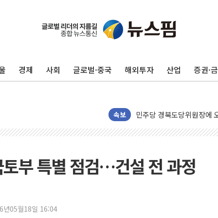
125mm 폭우 쏟아진 울진..
평택 진위면 공장서 탱크 내
포항 블루밸리 국가산단에 '
울
경제
사회
글로벌·중국
해외투자
산업
증권·
상주 낙동강 선착장 하류서 50
[종합] 김민석, 정청래에 누적 1
민주당 경북도당위원장에 오중
인천서 말다툼 중 어머니 살
속보
김민석, 강원·대구·경북 경선서
[속보] 민주, 강원·대구·경북 
[속보] 민주, 경북 경선 결과 
 국토부 특별 점검…건설 전 과정
[속보] 민주, 대구 경선 결과 
[속보] 민주, 강원 경선 결과 
정재헌 CEO, SKT 장기고
26년05월18일 16:04
최태원, 노소영에 9440억