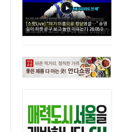
[스팟Live] “자기 이름으로 정당명을…” 송영
길이 피켓 문구 보고 놀란 이유는? | 26.08.09
더불어민주당 당대표·최고위원 후보 대구·경
북 합동연설회