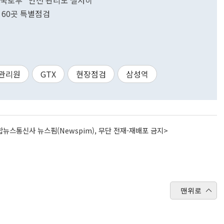
다…국토부 "안전 관리도 철저히"
 60곳 특별점검
관리원
GTX
현장점검
삼성역
뉴스통신사 뉴스핌(Newspim), 무단 전재-재배포 금지>
맨위로