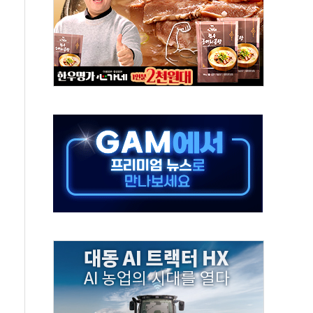
'행복상자' 전달
극기 거꾸로' 논란…이틀만에 철거
 예술·체육요원 최대 33% 감축
 역대 최대폭 감소한 9.4%↓…유통업계 양극화 심화
 특사'로 콜롬비아 대통령 취임식 참석
시간당 30mm 강한 비...호우 피해 없어