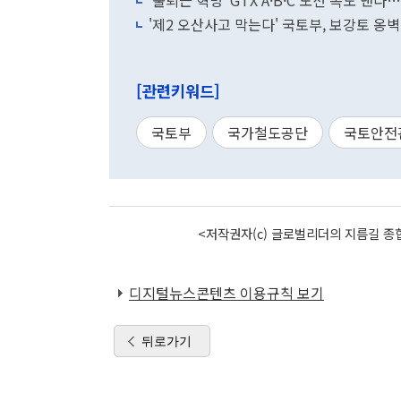
'출퇴근 혁명' GTX A·B·C 노선 속도 낸
'제2 오산사고 막는다' 국토부, 보강토 옹벽
[관련키워드]
국토부
국가철도공단
국토안전
<저작권자(c) 글로벌리더의 지름길 종합
디지털뉴스콘텐츠 이용규칙 보기
뒤로가기