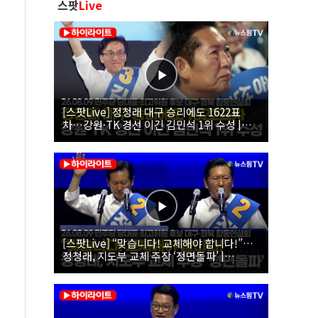
스팟
Live
[스팟Live] 정청래 대구 승리에도 1622표
차…강원·TK 경선 이긴 김민석 1위 수성 |
26.08.09 더불어민주당 당대표·최고위원 후
보 대구·경북 합동연설회
[스팟Live] “맞습니다! 교체해야 합니다!”…
정청래, 지도부 교체 주장 ‘정면돌파’ |
26.08.09 더불어민주당 당대표·최고위원 후
보 대구·경북 합동연설회