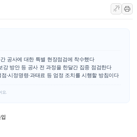
가
하나금융, 명동 소상공인에 
가
인천시 광복절 현수막 '태
병무청, 보충역 전면 손질…
홈플러스發 대형마트 판매,
윤준병·이해민 의원, '정부
'호우·산사태 주의보' 울진 
 구간 공사에 대한 특별 현장점검에 착수했다
보강 방안 등 공사 전 과정을 한달간 집중 점검한다
벌점·시정명령·과태료 등 엄정 조치를 시행할 방침이다
어요.
돌입