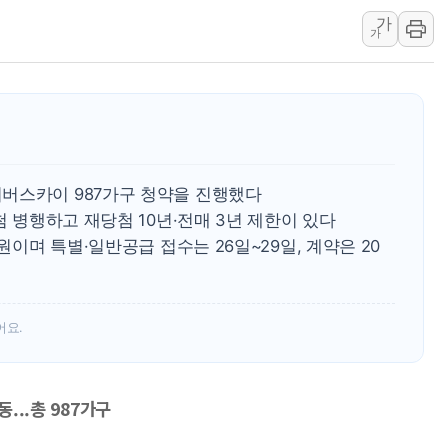
가
"최대 2시간 앞서 침수 예측"…건
가
유니슨 "국내생산세액공제·인증제
창호 교체하다 난간 무너져…대전서
장동혁 "규제와 대출 풀고 재개발
[속보] 종합특검, '尹 관저 이전 
AI에 승부 건 네이버…내년 AI 
버스카이 987가구 청약을 진행했다
첨 병행하고 재당첨 10년·전매 3년 제한이 있다
만원이며 특별·일반공급 접수는 26일~29일, 계약은 20
어요.
...총 987가구