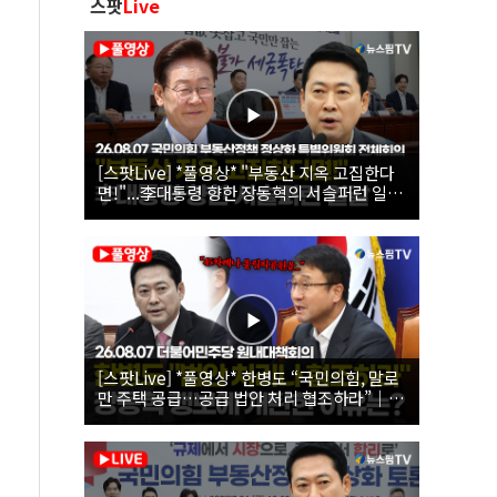
스팟
Live
[스팟Live] *풀영상* "부동산 지옥 고집한다
면!"...李대통령 향한 장동혁의 서슬퍼런 일갈
| 26.08.07 국민의힘 부동산정책 정상화 특별
위원회 전체회의
[스팟Live] *풀영상* 한병도 “국민의힘, 말로
만 주택 공급…공급 법안 처리 협조하라”｜
26.08.07 더불어민주당 원내대책회의