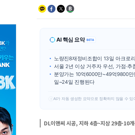
AI 핵심 요약
BETA
노량진8재정비조합이 13일 아크로리
서울 2년 이상 거주자 우선, 가점·추
분양가는 10억6000만~49억9800
일~24일 진행된다
AI가 자동 생성한 요약으로 정확하지 않을 수 있
!
DL이앤씨 시공, 지하 4층~지상 29층·10개동