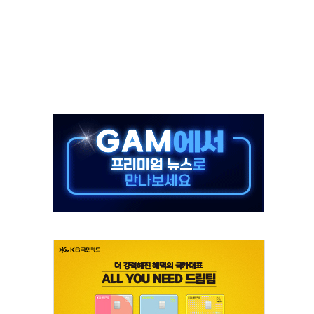
설연, AI 위험기상 기술 개발
도 개선 수혜 기대"
 50대 일용직 추락 사망
·재건축 촉진하는 것이 부동산 정상화"
감사 무마' 유병호 감사위원 구속 기소
팩토리 매출 본격화