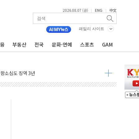
2026.08.07 (금)
ENG
中文
|
|
..지역축제 '불금전파, 송정'과 상생
비 본격화…'AI 데이터 기반 메디테크 혁신허브' 구상
패밀리 사이트
로 출입 통제
금융
부동산
전국
문화·연예
스포츠
GAM
추돌…1명 심정지·5명 부상
..진화헬기 3대 투입
 항소심도 징역 3년
000억원 돌파
 금융 지원
적금 완판
개...장바구니에 홈플러스 담아달라" 호소
금융지주 포용금융 조직개편 신호탄
' 유병호 구속 기소
린 종목이 두 배 넘어
 기후부 장관 "예측범위 벗어나도 즉시대응"