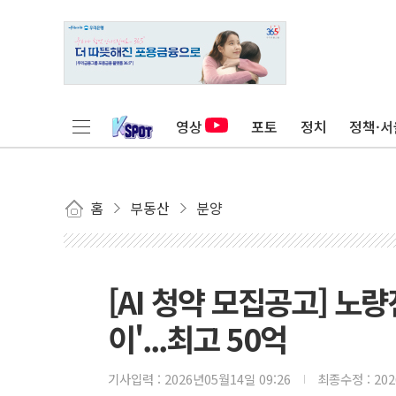
영상
포토
정치
정책·서
홈
부동산
분양
[AI 청약 모집공고] 노
이'...최고 50억
기사입력 :
2026년05월14일 09:26
최종수정 :
20