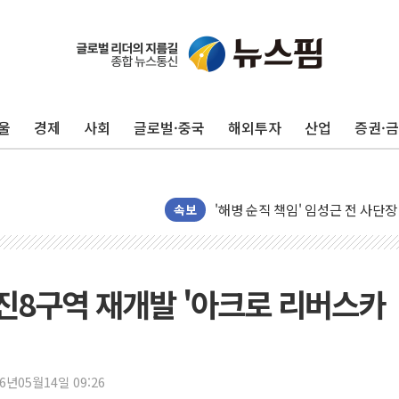
해군1함대 '창설 80주년' 기념식.
원주시, 첨단의료복합단지 지정 준
삼척시, 무건리 이끼폭포 생태탐방
울
경제
사회
글로벌·중국
해외투자
산업
증권·
전남광주 화정역 인근 도로 4중 
청도 문수리 야산서 산불 진화 중.
'해병 순직 책임' 임성근 전 사단장
헥토이노베이션, 상반기 매출 첫 2
속보
우리은행, 고창해상풍력에 4000억
NH농협은행, 모두투어 제휴 여행
민병덕 "오늘 67개 점포 영업 재
량진8구역 재개발 '아크로 리버스카
하나금융이 쏘아 올린 CIFO, 
종합특검, '尹 관저 이전 감사 무마
코스피·코스닥 오전 동반 하락…내
26년05월14일 09:26
'입추'인데 연일 찜통더위…김성환