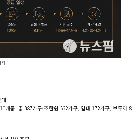
기자]
일대
10개동, 총 987가구(조합원 522가구, 임대 172가구, 보류지 8
발정비사업조합