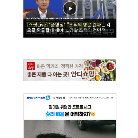
[스팟Live] *풀영상* "조직의 명운 건다는 각
오로 환골탈태 해야"...경찰 조직의 전면적 쇄
신 촉구한 한병도 | 26.08.06 더불어민주당 정
책조정회의