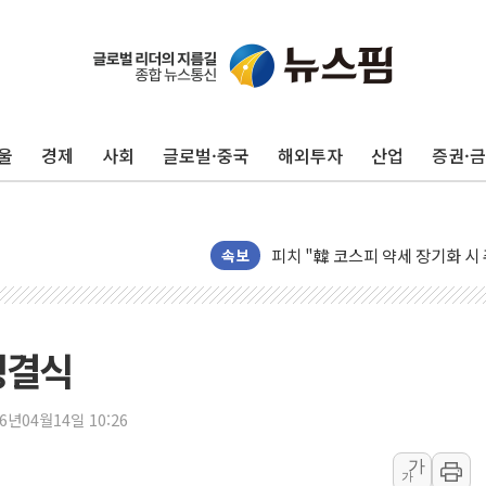
울
경제
사회
글로벌·중국
해외투자
산업
증권·
서연컴퍼니, 시드 투자 유치…일
피치 "韓 코스피 약세 장기화 시
법원, 한미 임주현 지분 100억
속보
엔씨, '게임스컴 2026'서 글로
롯데백화점, '홈스타일링 페어'…
[AI 카드뉴스] 어린이집·유치원
영결식
운수업·기업활동 '원스톱'으로..
[르포] 폭염 속 '자폭 드론' 첫
26년04월14일 10:26
공정위 "국고채 PD 15곳, 관행
가
가
중소기업 기술자료 중국 계열사에