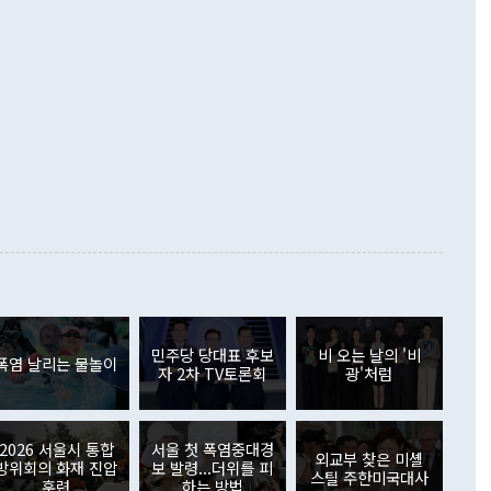
했다. 또 "현 시점에서 흘러간 선(先)비핵화만 되뇌는 것은
 처음으로 1000억달러를 넘어섰다. 상품수입은 644억8000만
 데 힘이 되지 않는다"고 주장했다. 정 장관은 또 "정전 체제
6% 늘었다. 통관 기준으로는 반도체 수출이 전년 동월 대비
로 바꾸는 논의에 착수하겠다"면서 "북·미 정상회담 견인과
증했고 컴퓨터·주변기기(SSD)는 282.7% 증가했다. IT 품목
화의 동력을 확보하기 위해 최선을 다할 것"이라고 말했다. 하
.4% 늘었으며 비IT 품목도 ▲석유제품(47.5%) ▲화공품
령은 정 장관의 구상에 대부분 제동을 걸었다. 이 대통령은 "평
▲철강제품(17.9%) ▲승용차(6.1%) 등을 중심으로 18.6% 증가
 정치적으로 악용되는 측면이 있다"며 "많이 조심하셔야 한
준 수입은 ▲원자재(30.5%) ▲자본재(35.3%) ▲소비재
다. 북한을 다른 이름으로 불러야 한다는 주장에는 "표현에 꼬
가 모두 늘었다. 서비스수지는 12억9000만달러 적자를 기록해 전
정쟁으로 휘몰아 들어가면 원래 하고자 했던 데에서 오히려 나
000만달러)보다 적자 폭이 확대됐다. 여행수지는 외국인 입국자
래될 수 있다"고 경고했다. 이 대통령은 남북 신뢰 구축을 위해
증료 인상 등에 따른 출국자 감소로 4억4000만달러 흑자를
합의를 선제적으로 복원해야 한다는 정 장관의 주장에 대해서도
지식재산권사용료수지는 전월 흑자에서 4억4000만달러 적자
대로 하는 게 과연 한반도의 평화와 안정에 플러스냐, 결론적
 본원소득수지는 배당소득을 중심으로 32억7000만달러 흑자
이 들 때도 있다"며 부정적으로 반응했다. 조현 외교부 장
월(21억7000만달러)보다 흑자 폭이 확대됐다. 배당소득수지
 사후 브리핑에서 정 장관이 언급한 '4자 회담'에 대해 "이상
이 늘어난 데다 전월 분기배당에 따른 기저효과로 배당지급이
 어떤 희망이라 하더라도 그건 아직 조율되지 않은 방법"이
6000만달러 흑자를 나타냈다. 금융계정 순자산은 6월 중 467
들께서 디스카운트해 주시면 좋겠다"고 선을 그었다. 정 장관
러 증가해 월간 기준 역대 최대 증가 폭을 기록했다. 종전 최대
아 블라디보스토크에서 열리는 '동방경제포럼(EEF)'을 언급하
월(369억9000만달러)을 넘어선 것이다. 직접투자에서는 내국
원에서 (참석을) 검토하고 있다"고 발언한 데 대해서도 조 장관
가 80억1000만달러, 외국인의 국내투자가 46억3000만달러
외교부의 몫"이라며 "아직 거기까지 진도가 나가지 않았다"고
민주당 당대표 후보
비 오는 날의 '비
. 증권투자에서는 외국인의 국내 주식 매도세가 이어졌다. 외
폭염 날리는 물놀이
자 2차 TV토론회
광'처럼
장관이 이날 소개한 대북 구상과 설명은 정부 내 조율을 거치지
주식 투자는 차익실현 매도 등의 영향으로 316억1000만달러
서 문제가 있다. 특히 주적 표현 대체와 국호 사용, 9·19 군
(-310억5000만달러)에 이어 역대 최대 순매도 기록을 다시
 4자회담 추진 등은 통일부 장관이 결정할 사안이 아니어서 월
국인의 국내 채권투자는 세계국채지수(WGBI) 자금 유입에도
이 나오고 있다. 이 대통령은 정 장관의 업무보고를 듣고 난
도래 영향으로 증가 폭이 줄어든 52억9000만달러를 기록했
2026 서울시 통합
서울 첫 폭염중대경
무보고에 발표했다고 승인난 건 아니다"라고 재차 확인했다. 정
외교부 찾은 미셸
 해외 증권투자는 주식을 중심으로 35억6000만달러 증가했
방위회의 화재 진압
보 발령...더위를 피
스틸 주한미국대사
통은 "정 장관의 발언 내용은 대부분 국가안전보장회의(NSC)
newspim.com
훈련
하는 방법