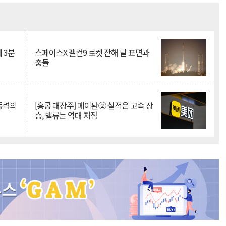
Mute
 3분
스페이스X 팰컨9 로켓 잔해 달 표면과
충돌
 동력의
[홍콩 대장주] 메이퇀② 실적은 고속 상
승, 밸류는 역대 저점