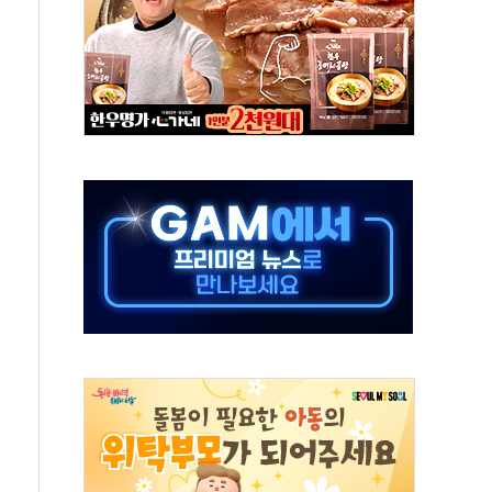
'슈퍼을' 5곳 선정...소부장 핵심기업 추가 육성
용품 등 94개 제품 안전기준 '부적합'
'다산점' 열어
한눈에'…인사처, 공무원 인사제도 안내서 발간
…식약처 AI 심사·소방청 119안심콜 영문 영상 제작
증명서 발급…7일부터 온라인 대리 신청 가능
회의…중증환자 이송체계 전국 확대 점검
끝…김민석, 신천지 허위신고에 배신 사과 안 해"
국방개혁은 정치적 감정 따라 추진해선 안 돼"
 '비욘드 디 어비스' 수상작 발표