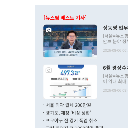
[뉴스핌 베스트 기사]
정동영 업무
[서울=뉴스핌
안보 분야 정
평화공존 발전
2026-08-06 06:
발언 중에는 
언한 것이 있
령은 공개적으
6월 경상수
주의적 희망에
관의 대북 정
[서울=뉴스핌
관 부처 장관
어 역대 최대
관의 무리한 
출 호조로 월
다. [정동영 통일부 장관이 지난달 23일 오후 서울 종로구 정부서울청사에
2026-08-06 08:
료=한국은행] 한국은행이 6일 발표한 '2026년 6월 국제수지(잠정)'에
서 취임 1주년 
면 지난 6월
부 장관 권한
1000만달러
서울 외곽 월세 200만원
발전 구상'을
이에 따라 올
적 갈등 해결
경기도, 재정 '비상 상황'
했다. 경상수
결과 혐오의 
9000만달러
프로야구 전 경기 폭염 취소
년간의 CVI
지 기준 상품