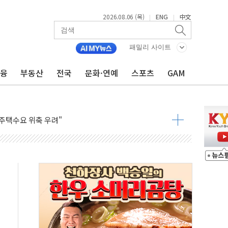
2026.08.06 (목)
ENG
中文
|
|
패밀리 사이트
금융
부동산
전국
문화·연예
스포츠
GAM
본·동남아 사업 확대
 주택수요 위축 우려"
 가압류 결정…4자 연합 균열 조짐
벌 신작 라인업 공개
리빙 최대 50% 할인
 비상! 수족구병이 다시 유행합니다.
.데이터처, 기업 3만1000곳 경제통계조사
 실사격…미 해병대, 한반도 지형서 FPV 공격훈련 공개
 아닌 담합…76조2000억 입찰 영향"
 넘긴 세라젬…공정위 과징금 4억3200만원