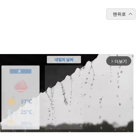
맨위로
더보기
arrow_forward_ios