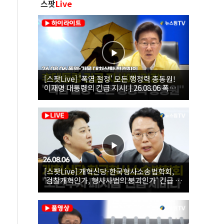
스팟
Live
[스팟Live] '폭염 절정' 모든 행정력 총동원!
이재명 대통령의 긴급 지시! | 26.08.06 폭염•
가뭄 대처상황 점검회의
[스팟Live] 개혁신당·한국형사소송법학회,
'검찰개혁인가, 형사사법의 붕괴인가' 긴급 세
미나｜26.08.06