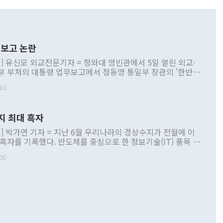
보고 논란
] 유신모 외교전문기자 = 청와대 영빈관에서 5일 열린 외교·
부 부처의 대통령 업무보고에서 정동영 통일부 장관의 '한반도
 구상'과 업무보고 발언이 논란을 빚고 있다. 이날 정 장관의
10
정부 내 조율을 거치지 않은 사안을 정책으로 추진하겠다고 공
는가 하면 사실 관계에 맞지 않은 설명도 있었다. 이재명 대통
로 신중을 기해 달라고 경고했고, 조현 외교부 장관은 '이상
지 최대 흑자
 근거한 비현실적 구상'이라는 비판을 내놨다. 그동안 정 장
책 관련 발언이 물의를 빚은 적은 여러 번 있지만 대통령과 유
] 박가연 기자 = 지난 6월 우리나라의 경상수지가 전월에 이
이 공개적으로 부정적 입장을 표명한 것은 이례적이다. 정 장
 흑자를 기록했다. 반도체를 중심으로 한 정보기술(IT) 품목 수
대북 접근법과 월권을 제어해야 한다는 목소리도 높아지고 있
간 상품수출이 처음으로 1000억달러를 넘어선 영향이다. [자
00
 따르
기자간담회를 하고 있다. [사진=통일부] 2026.07.23 ◆통일
 경상수지는 497억3000만달러 흑자로 집계됐다. 전월(386억
 넘어선 주장 정 장관은 이날 업무보고에서 '한반도 평화공존
)에 이어 두 달 연속 월간 기준 역대 최대 기록을 갈아치웠다.
 설명하면서 이재명 정부 2년차 핵심 과제로 상호 존중·평화
해 상반기 누적 경상수지 흑자는 1910억1000만달러를 기록
·핵 없는 한반도 등 3대 기본 방향을 제시했다. 정 장관은 "대
지 흑자를 견인한 것은 상품수지다. 6월 상품수지는 478억
언어는 멈춰야 한다"면서 주적 용어 대체를 주장했다. 지난 25
 흑자를 기록하며 전월에 이어 역대 최대를 다시 썼다. 국제수
D(완전하고 검증가능하며 되돌릴 수 없는 비핵화) 구도는 이미
수출은 1123억7000만달러로 전년 동월 대비 84.5% 증가하