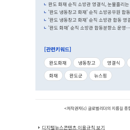
완도 화재 순직 소방관 영결식, 눈물흘리는
'완도 냉동창고 화재' 순직 소방공무원 합
'완도 냉동창고 화재' 순직 소방관 합동 영
'완도 화재' 순직 소방관 합동분향소 운
[관련키워드]
완도화재
냉동창고
영결식
화재
완도군
뉴스핌
<저작권자(c) 글로벌리더의 지름길 종합
디지털뉴스콘텐츠 이용규칙 보기