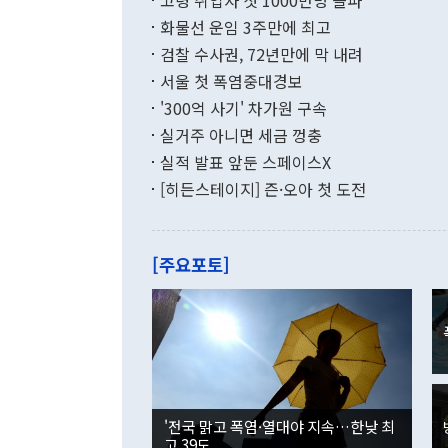
고령 취업자 첫 1000만명 돌파
무너졌다고도 
며 월간 기준
현실을 바꾸는
달러로 38.
화물선 운임 3주만에 최고
를 평화 체제
196.9% 급
검찰 수사권, 72년만에 막 내려
함께 4자 대
수출은 160
지만 이 대통
서울 첫 폭염중대경보
(18.6%) 
화공존 정책이
했다. 통관 기
'300억 사기' 차가원 구속
다"고 지적했
(16.4%)
투리가 잡혀 
실거주 아니면 세금 껑충
월(-10억9
쁜 상황이 초
증가와 유류할
실적 발표 앞둔 스페이스X
9·19 군사
기록했지만 
[히든스테이지] 즌·오아 첫 도전
"우리의 선의
로 전환됐다.
으로 약간의 의문
를 기록해 전
관은 업무보고
는 배당수입
주의에 근거한
줄면서 25억
[주요포토]
라며 "여러분
억1000만달
이 9월 러시
였던 올해 3
며 "정부 차
인의 해외투자
은 "그것은 
각각 증가했다
잘랐다. 정 
국인의 국내 
않았다는 점에
감소하며 전월
사합의 복원,
경신했다. 외
권이라는 지적
분기 말 만기
뒤 "여기 업
다. 내국인의
'전국 맑고 폭염·열대야 지속…한낮 최
부의 한 소식
다. eoyn2@
고 39도