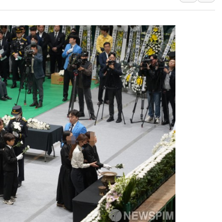
정부, 한화오션·에코프로비엠 등 
국표원, 해외직구 물놀이기구·유아
쉐이크쉑, 남양주 현대아울렛에 
'달라진 임신·출산·육아 지원 
정부혁신 우수사례 세계에 알린다
부모가 정부24에서 자녀 출입국
소방청, 전국 시·도 구급과장 
정청래 "2차 TV토론으로 게임 
윤상현, 사관학교 통합 비판…"
펄어비스, 붉은사막 영상 콘테스트