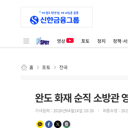
영상
포토
정치
정책·서
홈
포토
전국
완도 화재 순직 소방관 
기사입력 :
2026년04월14일 10:26
최종수정 :
20