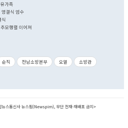
 유가족
동 영결식 엄수
결식
영…추모행렬 이어져
순직
전남소방본부
오열
소방관
뉴스통신사 뉴스핌(Newspim), 무단 전재-재배포 금지>