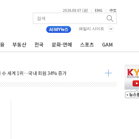
2026.08.07 (금)
ENG
中文
|
|
품공사 등 20곳 '최우수'...인천환경공단 등 '부진'
패밀리 사이트
 숨진 채 발견
금융
부동산
전국
문화·연예
스포츠
GAM
보안기업, 중국제 공유기서 '백도어' 발견
않겠다"
회원 수 세계 1위…국내 회원 34% 증가
 혜택 강화...새벽 배송 도입 예정
으로 부동산과 건강까지 영역 확장 예정
장기공급 합의에 7%대 급등
IT 2026' 참가
억원…순이익 흑자 전환
 따른 중과세는 과세 원칙 어긋나"
이용자수 1000만 돌파