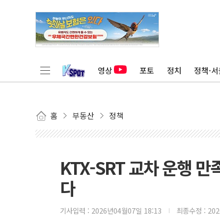
영상
포토
정치
정책·서
홈
부동산
정책
KTX-SRT 교차 운행 만
다
기사입력 :
2026년04월07일 18:13
최종수정 :
20