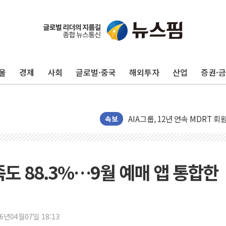
지방공기업 경영평가, 서울농수산식
예천 실종신고 80대 남성 논둑서
울
경제
사회
글로벌·중국
해외투자
산업
증권·
"35초마다 중국과 통신"...美
한병도 "막말 정치를 좌시하지 
원내대책회의 참석하는 한병도
AIA그룹, 12년 연속 MDRT 
속보
[컨콜] 네이버, 멤버십 연계 배송
[컨콜] 네이버 AI탭, 올해 안
[특징주] 포스코퓨처엠, LFP 
족도 88.3%…9월 예매 앱 통합한
HDC랩스, 'BUILD CON SUMM
와이즈버즈, 상반기 매출 245
배준영 의원 "거주 사용 형태에
26년04월07일 18:13
[컨콜] 네이버, AI탭 월간 활성 