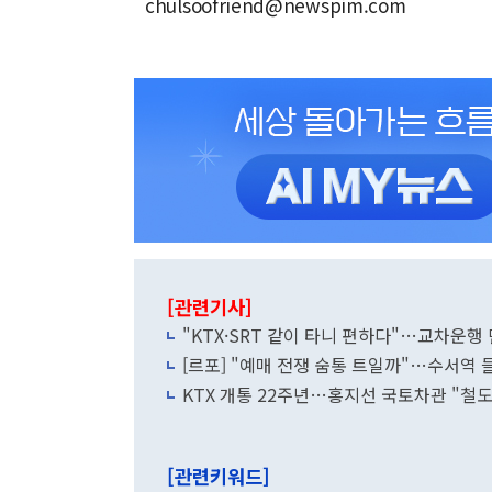
chulsoofriend@newspim.com
[관련기사]
"KTX·SRT 같이 타니 편하다"…교차운행 
[르포] "예매 전쟁 숨통 트일까"…수서역 들
KTX 개통 22주년…홍지선 국토차관 "철
[관련키워드]