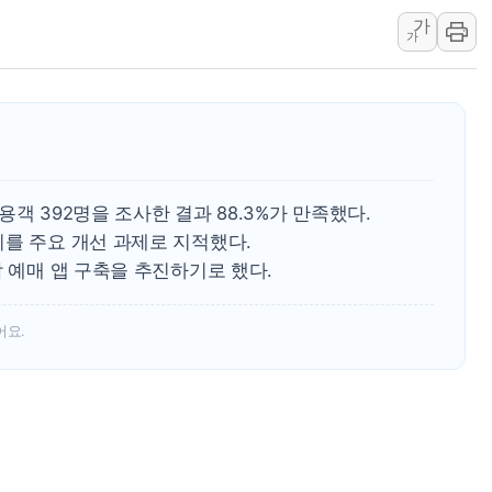
가
[컨콜] 네이버, "엔비디아와 공
가
美공화, 韓 '개정 정통망법'에 
롯데쇼핑, 백화점이 이끈 반등..
합수본, '투표율 조작 의혹' 서
교원그룹 펫 프렌들리 호텔 '키녹'
벤처업계 "정부 세제개편안 환영.
이용객 392명을 조사한 결과 88.3%가 만족했다.
최영근 한국전광 대표, ESG경
리를 주요 개선 과제로 지적했다.
합 예매 앱 구축을 추진하기로 했다.
어요.