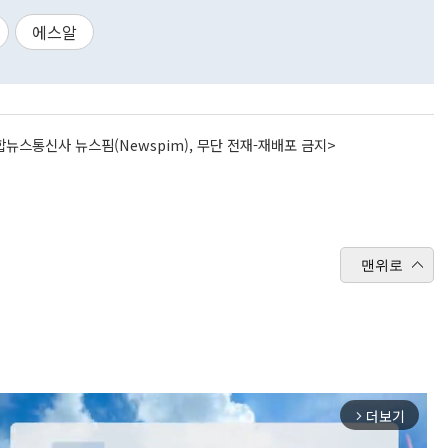
에스알
뉴스통신사 뉴스핌(Newspim), 무단 전재-재배포 금지>
맨위로
더보기
arrow_forward_ios