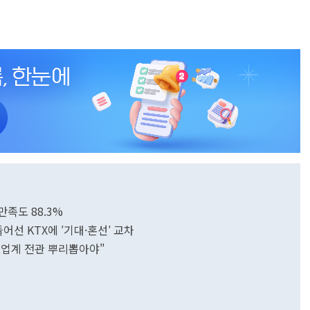
만족도 88.3%
어선 KTX에 ′기대·혼선′ 교차
도업계 전관 뿌리뽑아야"