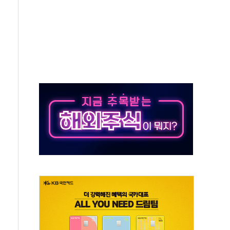
고한 파트너십 이어갈 예정"
항의 서한…"표현의 자유 위협"
.2분기 영업이익 121% 급증
울·경기·충북 선관위 등 추가 압수수색
, 30일 2주년 기념 행사
..RSU 세제지원 긍정 검토되길"
영대상 환경부분 최우수상 수상