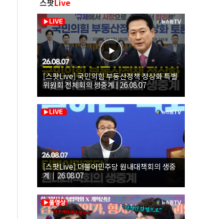
스팟
Live
[스팟Live] 국민의힘 부동산정책 정상화 특별
위원회 전체회의 생중계 | 26.08.07
[스팟Live] 더불어민주당 원내대책회의 생중
계｜26.08.07