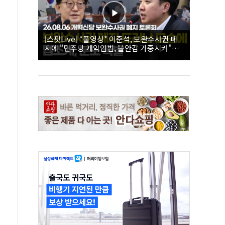
[스팟Live] *풀영상* 이준석, 보완수사권 폐
지에 "민주당 개악입법, 불안감 가중시켜"｜
26.08.06 개혁신당 보완수사권 폐지 토론회