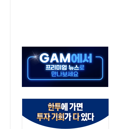
 만으로 혜택 얻는 피드코인 이벤트 진행
 정상화시 5년 내 9만가구 순증...이주 대란도 제한적
위원회
 3파전…한화·흥국·한투 참여
D직 주 52시간제 개선해야…기술격차 확대 막아야"
임금협약 타결…연봉 6.3% 인상