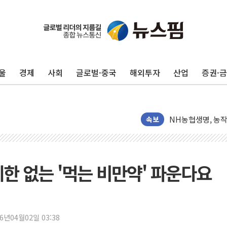
신세계사이먼 '대구
李대통령, 호우 피
'변기 수리' 집주
울
경제
사회
글로벌·중국
해외투자
산업
증권·
워트, 상반기 영업
프롬바이오, 10일
NH농협생명, 농작
아바코, 2분기 매출
속보
랩지노믹스 "디엑솜
보로노이, 폐암 치료
푸본현대생명, 육군
한 없는 '먹는 비만약' 파운다요
교보생명, '교보K
벼랑 끝 선 '동전
1순위보다 낮은 
26년04월02일 03:38
컴투스 '제우스: 오