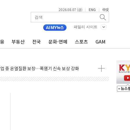
2026.08.07 (금)
ENG
中文
|
|
 프리미엄 아울렛' 건립 '본궤도'
해 경북 안동·의성 특별재난지역 선포
패밀리 사이트
인에게 흉기 휘두른 30대 세입자…경찰, 현행범 체포
금융
부동산
전국
문화·연예
스포츠
GAM
이익 30억원
 거래 재개…"재무구조 개편"
업 중 온열질환 보장…폭염기 신속 보상 강화
 120억원
과 美 암 진단 분야 독점 라이선스 계약"
제 'VRN11' 캐나다 IND 신청
 3군단과 군 장병 금융교육·전역 지원 협약
-맞춤건강보험' 6개월 배타적사용권 획득
주' 무더기 상폐 위기…관리종목 우려 지정예고 총 63개
특별공급 경쟁률… 실수요자 관심
만의 신' 26일 출시, 유저의 캐릭터가 AI로 플레이한다