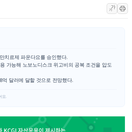
가
네이버 클립, 시청
가
서울 재건축·재개발
[인사] 공정거래
KDB생명 본입찰
반도체공학회 "R&
카카오, 2026년 
 비만치료제 파운다요를 승인했다.
용 가능해 노보노디스크 위고비의 공복 조건을 압도
28억 달러에 달할 것으로 전망했다.
어요.