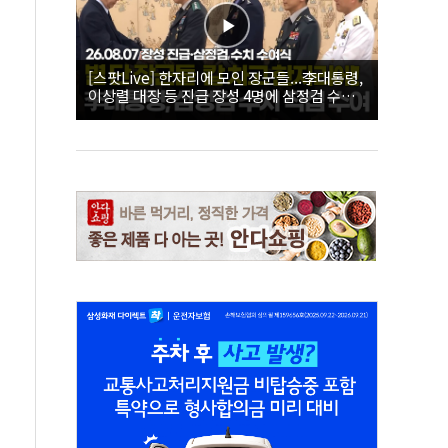
[스팟Live] 한자리에 모인 장군들...李대통령,
이상렬 대장 등 진급 장성 4명에 삼정검 수치
직접 수여｜26.08.07 장성 진급·삼정검 수치
수여식