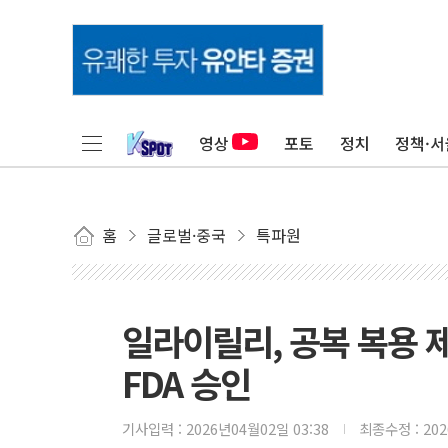
영상
포토
정치
정책·서
홈
글로벌·중국
특파원
일라이릴리, 공복 복용 제
FDA 승인
기사입력 :
2026년04월02일 03:38
최종수정 :
20