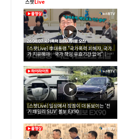
스팟
Live
[스팟Live] 李대통령 "국가폭력 피해자, 국가
가 치유해야…국가 책임 유효기간 없어"｜
26.08.07 국가폭력 피해자 위로 오찬
[스팟Live] 일상에서 장점이 더 돋보이는 '전
기 패밀리 SUV' 볼보 EX90