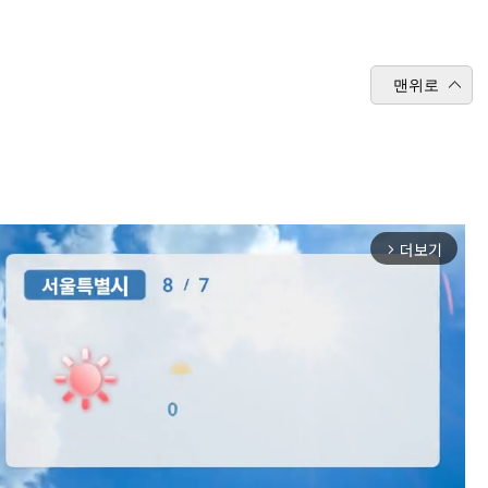
맨위로
더보기
arrow_forward_ios