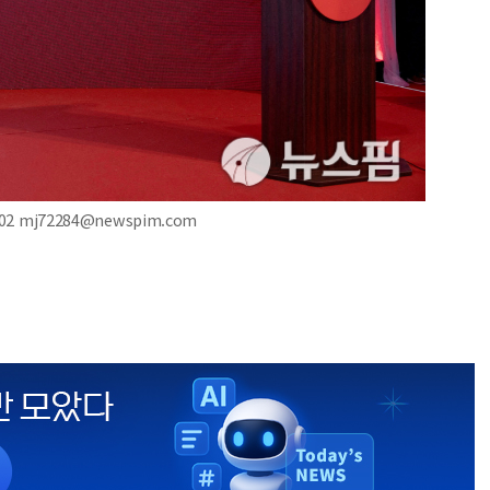
2 mj72284@newspim.com