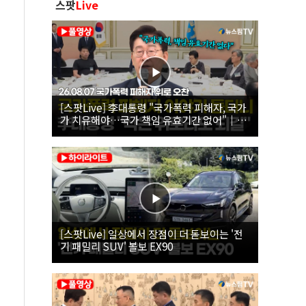
스팟
Live
[스팟Live] 李대통령 "국가폭력 피해자, 국가
가 치유해야…국가 책임 유효기간 없어"｜
26.08.07 국가폭력 피해자 위로 오찬
[스팟Live] 일상에서 장점이 더 돋보이는 '전
기 패밀리 SUV' 볼보 EX90