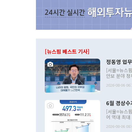
[뉴스핌 베스트 기사]
정동영 업무
[서울=뉴스핌
안보 분야 정
평화공존 발전
2026-08-06 06:
발언 중에는 
언한 것이 있
령은 공개적으
6월 경상수
주의적 희망에
관의 대북 정
[서울=뉴스핌
관 부처 장관
어 역대 최대
관의 무리한 
출 호조로 월
다. [정동영 통일부 장관이 지난달 23일 오후 서울 종로구 정부서울청사에
2026-08-06 08:
료=한국은행] 한국은행이 6일 발표한 '2026년 6월 국제수지(잠정)'에
서 취임 1주년 