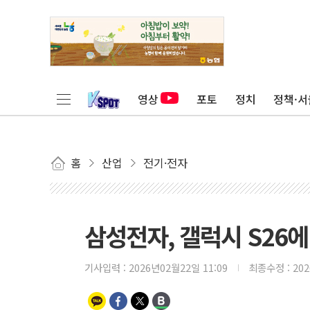
영상
포토
정치
정책·서
홈
산업
전기·전자
삼성전자, 갤럭시 S26에
기사입력 :
2026년02월22일 11:09
최종수정 :
20