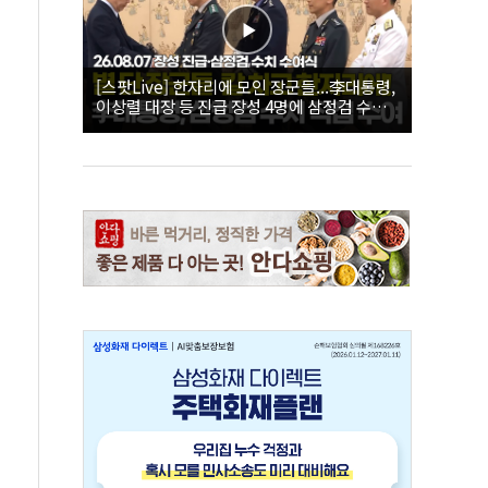
[스팟Live] 한자리에 모인 장군들...李대통령,
이상렬 대장 등 진급 장성 4명에 삼정검 수치
직접 수여｜26.08.07 장성 진급·삼정검 수치
수여식