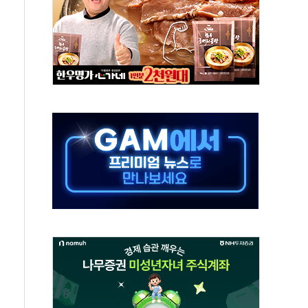
 군 장병 금융교육·전역 지원 협약
보험' 6개월 배타적사용권 획득
 상폐 위기…관리종목 우려 지정예고 총 63개
경쟁률… 실수요자 관심
 26일 출시, 유저의 캐릭터가 AI로 플레이한다
혜택 얻는 피드코인 이벤트 진행