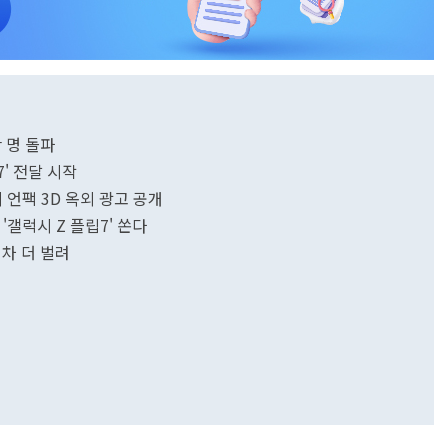
만 명 돌파
' 전달 시작
 언팩 3D 옥외 광고 공개
'갤럭시 Z 플립7' 쏜다
차 더 벌려