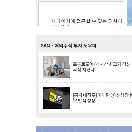
GAM
- 해외주식 투자 도우미
프론트도어 ② 사상 최고가 경신
곡점 지났다"
[홍콩 대장주] 메이퇀 ③ 신성장
'폭발적 성장'