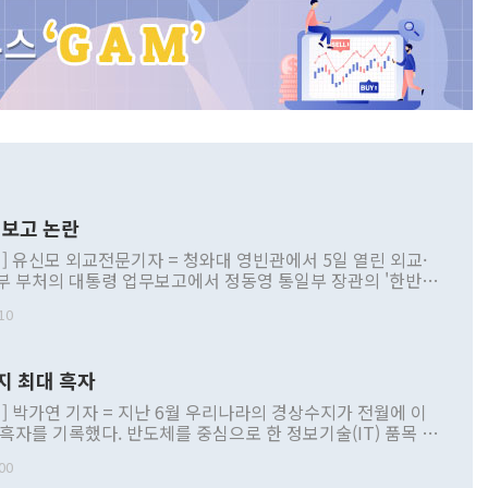
보고 논란
] 유신모 외교전문기자 = 청와대 영빈관에서 5일 열린 외교·
부 부처의 대통령 업무보고에서 정동영 통일부 장관의 '한반도
 구상'과 업무보고 발언이 논란을 빚고 있다. 이날 정 장관의
10
정부 내 조율을 거치지 않은 사안을 정책으로 추진하겠다고 공
는가 하면 사실 관계에 맞지 않은 설명도 있었다. 이재명 대통
로 신중을 기해 달라고 경고했고, 조현 외교부 장관은 '이상
지 최대 흑자
 근거한 비현실적 구상'이라는 비판을 내놨다. 그동안 정 장
책 관련 발언이 물의를 빚은 적은 여러 번 있지만 대통령과 유
] 박가연 기자 = 지난 6월 우리나라의 경상수지가 전월에 이
이 공개적으로 부정적 입장을 표명한 것은 이례적이다. 정 장
 흑자를 기록했다. 반도체를 중심으로 한 정보기술(IT) 품목 수
대북 접근법과 월권을 제어해야 한다는 목소리도 높아지고 있
간 상품수출이 처음으로 1000억달러를 넘어선 영향이다. [자
00
 따르
기자간담회를 하고 있다. [사진=통일부] 2026.07.23 ◆통일