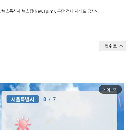
뉴스통신사 뉴스핌(Newspim), 무단 전재-재배포 금지>
맨위로
더보기
arrow_forward_ios