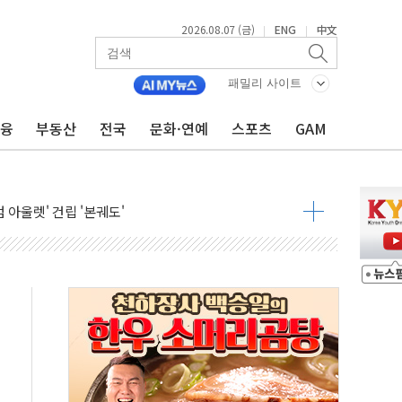
2026.08.07 (금)
ENG
中文
|
|
 못 맡는다…상피제 실시
X 지분 일부 매각
패밀리 사이트
...최소 7명 사망
금융
부동산
전국
문화·연예
스포츠
GAM
중대경보 해제…누적 온열질환자 2872명
.李 부동산 세제안에 與 내부서 '총선·대선 직격탄' 우려
아울렛' 건립 '본궤도'
안동·의성 특별재난지역 선포
 휘두른 30대 세입자…경찰, 현행범 체포
억원
개…"재무구조 개편"
열질환 보장…폭염기 신속 보상 강화
 진단 분야 독점 라이선스 계약"
11' 캐나다 IND 신청