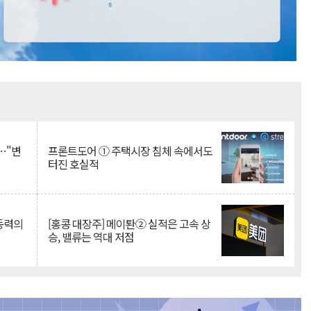
Mute
…"변
프론트도어 ① 주택시장 침체 속에서도
터진 호실적
 동력의
[홍콩 대장주] 메이퇀② 실적은 고속 상
승, 밸류는 역대 저점