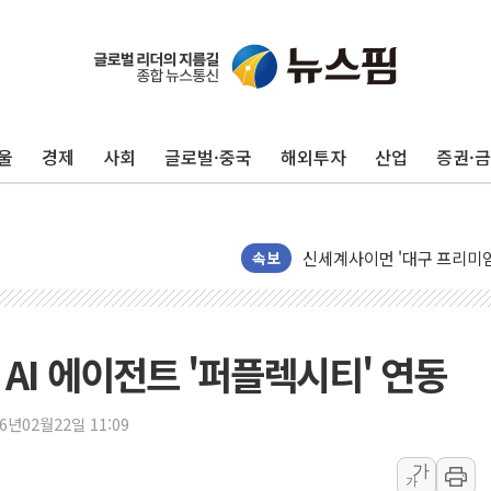
경찰, 9월부터 '가족 사건'
포스코홀딩스, 포스코인터·D
태국 학교서 중학생 총기 난사
울
경제
사회
글로벌·중국
해외투자
산업
증권·
40.2도 찍은 서울 등 폭염
"文정부 악몽 재현 안돼"..
신세계사이먼 '대구 프리미엄 
李대통령, 호우 피해 경북 
속보
'변기 수리' 집주인에게 흉기
워트, 상반기 영업이익 30
프롬바이오, 10일 거래 재
 AI 에이전트 '퍼플렉시티' 연동
NH농협생명, 농작업 중 온
아바코, 2분기 매출 120억원
26년02월22일 11:09
랩지노믹스 "디엑솜과 美 암
가
가
보로노이, 폐암 치료제 'VRN