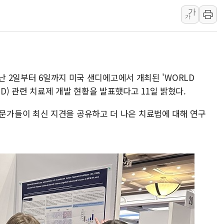
가
'월가의 황제' 다이먼 "금융시장 레
가
양주 섬유염색공장서 화재 1명 중상…
김정관 산업부 장관 "주 52시간 손봐
해군 1함대 창설 80주년…지역과 함께
[3보] 북, 원산서 동해로 단거리 탄도
난 2일부터 6일까지 미국 샌디에고에서 개최된 'WORLD
우크라 드론 전술, 중남미 콜롬비아에
LSD) 관련 치료제 개발 현황을 발표했다고 11일 밝혔다.
동해해경, 독도 해상서 부유물 감긴 
 관련 전문가들이 최신 지견을 공유하고 더 나은 치료법에 대해 연구
주한미군 "오산기지 누출, 백린 아닌 
구미 폐염산처리업체서 불 2시간30여