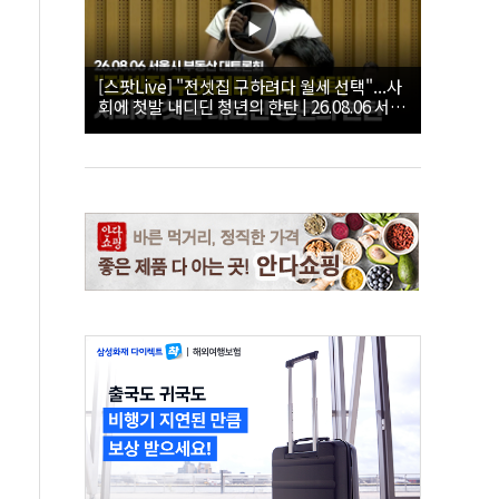
[스팟Live] "전셋집 구하려다 월세 선택"...사
회에 첫발 내디딘 청년의 한탄 | 26.08.06 서울
시 부동산 대토론회