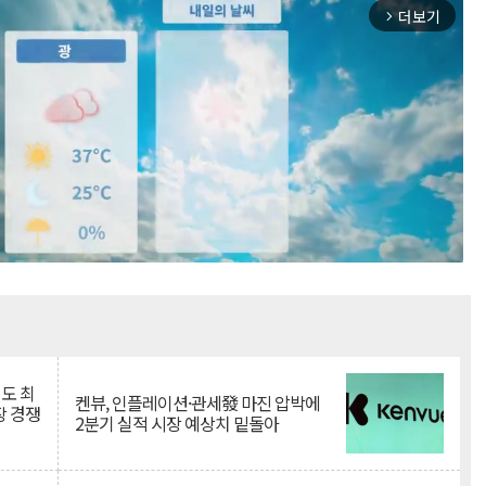
더보기
arrow_forward_ios
Mute
인도 최
켄뷰, 인플레이션·관세發 마진 압박에
장 경쟁
2분기 실적 시장 예상치 밑돌아