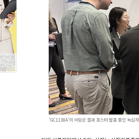
'GC1130A'의 비임상 결과 포스터 발표 중인 녹십