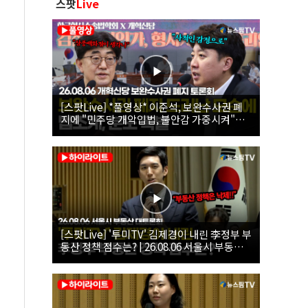
스팟
Live
[스팟Live] *풀영상* 이준석, 보완수사권 폐
지에 "민주당 개악입법, 불안감 가중시켜"｜
26.08.06 개혁신당 보완수사권 폐지 토론회
[스팟Live] '투미TV' 김제경이 내린 李정부 부
동산 정책 점수는? | 26.08.06 서울시 부동산
대토론회