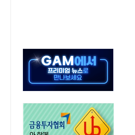
버리지 위험수위…숨은 차입이 더 큰 변수"
대응 1단계 진압 중
야, 경쟁상대 中과 비교해야"
하는 '선봉'의 대민 봉사
미사일 1발 발사… 올해 10번째·42일 만 도발
 새 안보 위기… 반군·마약카르텔이 습득해 전투 활용
어선 구조
무해한 표면 부식 물질"
분만에 진화...외국인 노동자 숨져