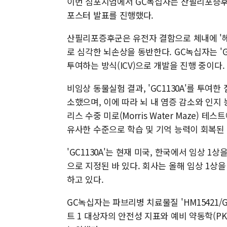
이번 심포지엄에서 GC녹십자는 산필리포증후군 A
포스터 발표를 진행했다.
산필리포증후군은 유전자 결함으로 체내에 '헤파란
로 심각한 뇌손상을 동반한다. GC녹십자는 'G
투여하는 방식(ICV)으로 개발을 진행 중이다.
비임상 동물실험 결과, 'GC1130A'를 투여
소했으며, 이에 따라 뇌 내 염증 감소와 인지 
리스 수중 미로(Morris Water Maze) 테
유사한 수준으로 학습 및 기억 능력이 회복된
'GC1130A'는 현재 미국, 한국에서 임상 
으로 지정된 바 있다. 회사는 올해 임상 1상
하고 있다.
GC녹십자는 파브리병 치료물질 'HM15421/G
트 1 대상자의 안전성 지표와 예비 약동학(PK