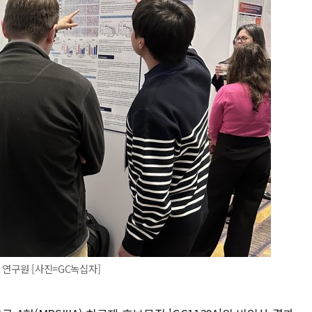
자 연구원 [사진=GC녹십자]