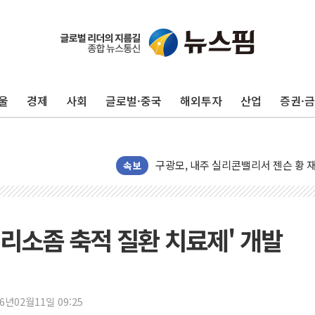
울
경제
사회
글로벌·중국
해외투자
산업
증권·
유럽증시, 견조한 실적 소화하며 대부분
리투아니아 국방 "러, 우크라 드론으로
구광모, 내주 실리콘밸리서 젠슨 황 
뉴욕증시 개장 전 특징주...모더나
속보
김정관 장관 "영업이익 N% 성과급
뉴욕증시 프리뷰, 미 주가선물 AI주
청와대, 북한 단거리 탄도미사일 발사
'리소좀 축적 질환 치료제' 개발
금값 7주 만에 최고…美 고용 둔화·
[인도증시] 중동 긴장 완화에 실적 호
러, 1인칭시점 드론으로 우크라 민간
26년02월11일 09:25
[베트남 증시] 지수 하락 속 'DGC