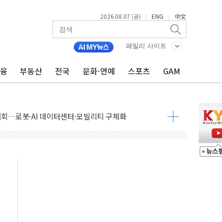
2026.08.07 (금)
ENG
中文
|
|
패밀리 사이트
금융
부동산
전국
문화·연예
스포츠
GAM
 상승… "2분기 기업 순이익 21% 증가" 전망
 나토 회원국 공격 검토… 거짓 깃발 작전"
재회…로봇·AI 데이터센터·모빌리티 구체화
·아이온큐·도어대시↑ VS 샌디스크·피그마·앱러빈↓
 반대…상법·자본시장법 개정 논의"
 차익실현 속 혼조세...웨스턴디지털·샌디스크↓
에 긴급 안보 점검회의
호르무즈 재개방 기대에 강세
조까지, 상승...호실적 보고 기업 상승세 뚜렷
인 '사파리' 공격… 시민들 공포감 극대화 전략
' 임시 주총 기대감에 홀로 상한가…마진 잔액은 사상 최고