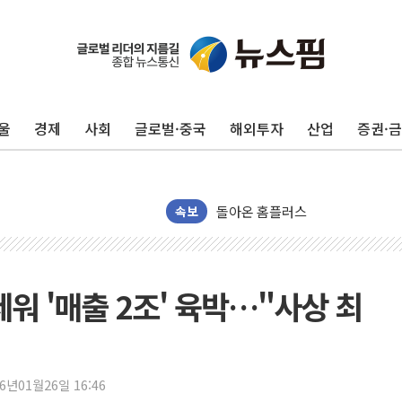
수박으로 여름 나는 하마
전남광주 구례 산불 32분 만에 주
울
경제
사회
글로벌·중국
해외투자
산업
증권·
캠코, 5918억원 규모 압류재산 15
[시승기] 공간·승차감 잡은 볼보 E
가오픈한 홈플러스
돌아온 홈플러스
속보
[종합] 청도 흥선리 야산 산불 1
한미 법카 제보자 "신동국과 무관
라인게임즈, '콰이어트' 테스트 참
워 '매출 2조' 육박…"사상 최
에어로케이항공, 청주-중국 청두 노
네이버, AI 브리핑 도입 후 블로그
SKT, '8월 월간 럭키 페스타' 실시
26년01월26일 16:46
LG헬로비전 '헬로모바일', 교보문