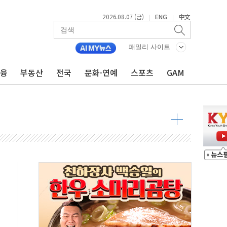
2026.08.07 (금)
ENG
中文
|
|
패밀리 사이트
불 진화...인명피해 없어
금융
부동산
전국
문화·연예
스포츠
GAM
06건 공매
X90…'올 터치'는 호불호
시간36분만에 주불진화....인명피해 없어
…자료는 전·현직 직원으로부터 확보"
가자 3만 명 돌파
선 운항허가 취득...중국 노선 다변화
 창작자 지원 규모 2배 확대
...휴대폰 결제 최대 6000원 할인
고 제휴 전자책 요금제 출시