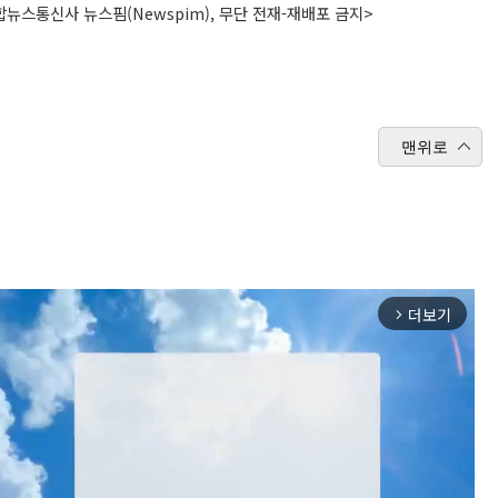
뉴스통신사 뉴스핌(Newspim), 무단 전재-재배포 금지>
맨위로
더보기
arrow_forward_ios