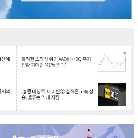
Mute
 확산에
화려한 스타십 뒤의 AADX ② 2Q 흑자
전환 기대감 '41% 뛴다'
 동력의
[홍콩 대장주] 메이퇀② 실적은 고속 상
승, 밸류는 역대 저점