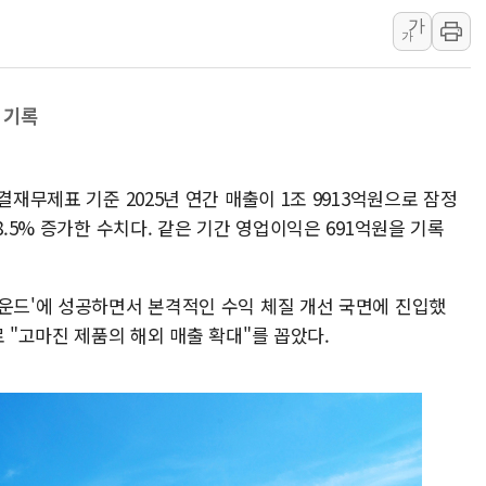
가
KTis, 02-114로 카카오 T 택시
가
해군1함대 '창설 80주년' 기념식.
원주시, 첨단의료복합단지 지정 준
 기록
삼척시, 무건리 이끼폭포 생태탐방
전남광주 화정역 인근 도로 4중 
청도 문수리 야산서 산불 진화 중.
결재무제표 기준 2025년 연간 매출이 1조 9913억원으로 잠정
'해병 순직 책임' 임성근 전 사단장
8.5% 증가한 수치다. 같은 기간 영업이익은 691억원을 기록
라운드'에 성공하면서 본격적인 수익 체질 개선 국면에 진입했
 "고마진 제품의 해외 매출 확대"를 꼽았다.