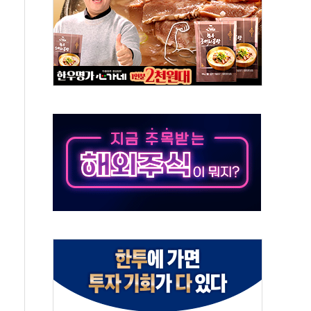
 호출 서비스
..지역축제 '불금전파, 송정'과 상생
비 본격화…'AI 데이터 기반 메디테크 혁신허브' 구상
로 출입 통제
추돌…1명 심정지·5명 부상
..진화헬기 3대 투입
 항소심도 징역 3년