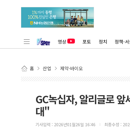
영상
포토
정치
정책·서
홈
산업
제약·바이오
GC녹십자, 알리글로 앞세
대"
기사입력 :
2026년01월26일 16:46
최종수정 :
20