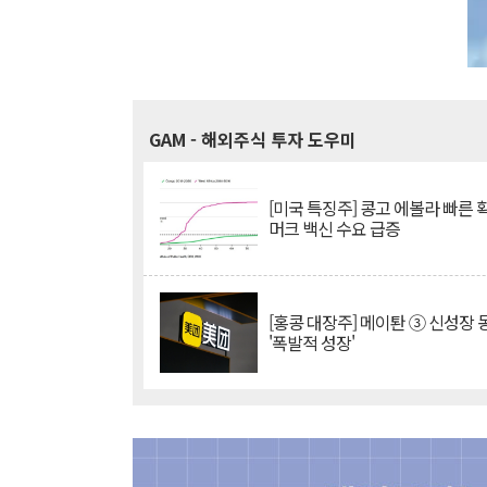
GAM
- 해외주식 투자 도우미
[미국 특징주] 콩고 에볼라 빠른
머크 백신 수요 급증
[홍콩 대장주] 메이퇀 ③ 신성장
'폭발적 성장'