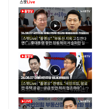
스팟
Live
[스팟Live] *풀영상* "부동산 지옥 고집한다
면!"...李대통령 향한 장동혁의 서슬퍼런 일갈
| 26.08.07 국민의힘 부동산정책 정상화 특별
위원회 전체회의
[스팟Live] *풀영상* 한병도 “국민의힘, 말로
만 주택 공급…공급 법안 처리 협조하라”｜
26.08.07 더불어민주당 원내대책회의