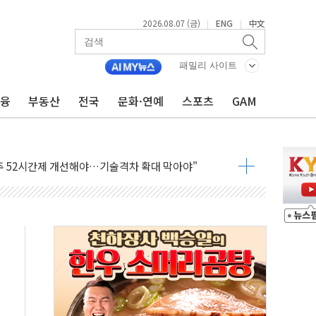
2026.08.07 (금)
ENG
中文
|
|
신' 26일 출시, 유저의 캐릭터가 AI로 플레이한다
로 혜택 얻는 피드코인 이벤트 진행
패밀리 사이트
시 5년 내 9만가구 순증...이주 대란도 제한적
금융
부동산
전국
문화·연예
스포츠
GAM
…한화·흥국·한투 참여
주 52시간제 개선해야…기술격차 확대 막아야"
약 타결…연봉 6.3% 인상
 등 8~9월 공연 라인업 공개
지 3개 보급단 '1등급 스마트 물류센터' 전환
 테라스 떨어져…SK에코플랜트 "전수 조사"
보 GAM - 맛보기편 (8/7)
다"...송영길·정청래·김민석, 호남 경선 앞두고 총력전
속도…"3분기 추가 방안 발표"
길·노량진·장위 서울 알짜 단지 주목