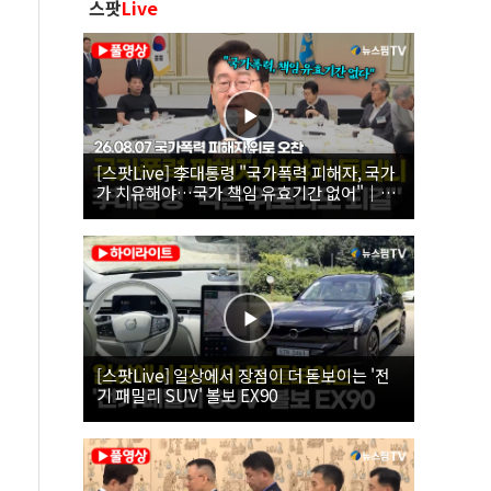
스팟
Live
[스팟Live] 李대통령 "국가폭력 피해자, 국가
가 치유해야…국가 책임 유효기간 없어"｜
26.08.07 국가폭력 피해자 위로 오찬
[스팟Live] 일상에서 장점이 더 돋보이는 '전
기 패밀리 SUV' 볼보 EX90