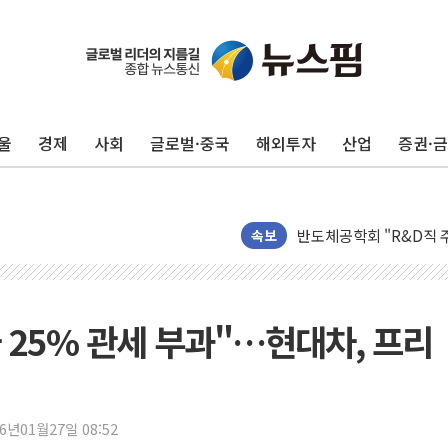
컴투스 '제우스: 오만의 
네이버 클립, 시청 만으
서울 재건축·재개발 정상화
울
경제
사회
글로벌·중국
해외투자
산업
증권·
[인사] 공정거래위원회
KDB생명 본입찰 3파전
반도체공학회 "R&D직 
카카오, 2026년 임금협
속보
현대카드, 박재범·실리카겔
[르포] 육군, 2031년까
송도 신축 아파트서 외벽
 25% 관세 부과"…현대차, 프리
깊이가 다른 글로벌 투자 정
"호남 없이 민주 당권 없
SK하이닉스, 주주환원 
26년01월27일 08:52
'무순위' 기회 왔다…신