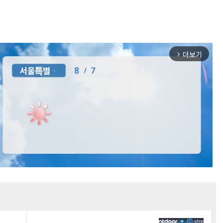
더보기
arrow_forward_ios
Mute