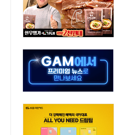
교 통합' 규탄 결의안 발의…이준석·한동훈 동참
노원구 어르신에 삼계탕 배식 봉사
0% 적용하니…재건축보다 재개발 사업성 개선↑
콘텐츠 '소셜아이어워드' 대상 수상
PG 투입 비중 37%…하반기 확대 추진"
금 사라진다, OK·애큐온·페퍼만 남아