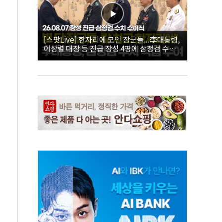
[스팟Live] 한자리에 모인 장군들...李대통령,
이상렬 대장 등 진급 장성 4명에 삼정검 수치
직접 수여｜26.08.07 장성 진급·삼정검 수치
수여식