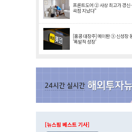
프론트도어 ② 사상 최고가 경신
곡점 지났다"
[홍콩 대장주] 메이퇀 ③ 신성장
'폭발적 성장'
[뉴스핌 베스트 기사]