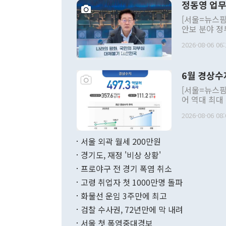
정동영 업무
[서울=뉴스핌
안보 분야 정
평화공존 발전
2026-08-06 06:
발언 중에는 
언한 것이 있
령은 공개적으
6월 경상수
주의적 희망에
관의 대북 정
[서울=뉴스핌
관 부처 장관
어 역대 최대
관의 무리한 
출 호조로 월
다. [정동영 통일부 장관이 지난달 23일 오후 서울 종로구 정부서울청사에
2026-08-06 08:
료=한국은행] 한국은행이 6일 발표한 '2026년 6월 국제수지(잠정)'에
서 취임 1주년 
면 지난 6월
부 장관 권한
1000만달러
서울 외곽 월세 200만원
발전 구상'을
이에 따라 올
적 갈등 해결
경기도, 재정 '비상 상황'
했다. 경상수
결과 혐오의 
9000만달러
프로야구 전 경기 폭염 취소
년간의 CVI
지 기준 상품
고령 취업자 첫 1000만명 돌파
무너졌다고도 
며 월간 기준
현실을 바꾸는
달러로 38.
화물선 운임 3주만에 최고
를 평화 체제
196.9% 급
검찰 수사권, 72년만에 막 내려
함께 4자 대
수출은 160
지만 이 대통
서울 첫 폭염중대경보
(18.6%) 