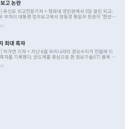
보고 논란
] 유신모 외교전문기자 = 청와대 영빈관에서 5일 열린 외교·
부 부처의 대통령 업무보고에서 정동영 통일부 장관의 '한반도
 구상'과 업무보고 발언이 논란을 빚고 있다. 이날 정 장관의
10
정부 내 조율을 거치지 않은 사안을 정책으로 추진하겠다고 공
는가 하면 사실 관계에 맞지 않은 설명도 있었다. 이재명 대통
로 신중을 기해 달라고 경고했고, 조현 외교부 장관은 '이상
지 최대 흑자
 근거한 비현실적 구상'이라는 비판을 내놨다. 그동안 정 장
책 관련 발언이 물의를 빚은 적은 여러 번 있지만 대통령과 유
] 박가연 기자 = 지난 6월 우리나라의 경상수지가 전월에 이
이 공개적으로 부정적 입장을 표명한 것은 이례적이다. 정 장
 흑자를 기록했다. 반도체를 중심으로 한 정보기술(IT) 품목 수
대북 접근법과 월권을 제어해야 한다는 목소리도 높아지고 있
간 상품수출이 처음으로 1000억달러를 넘어선 영향이다. [자
00
 따르
기자간담회를 하고 있다. [사진=통일부] 2026.07.23 ◆통일
 경상수지는 497억3000만달러 흑자로 집계됐다. 전월(386억
 넘어선 주장 정 장관은 이날 업무보고에서 '한반도 평화공존
)에 이어 두 달 연속 월간 기준 역대 최대 기록을 갈아치웠다.
 설명하면서 이재명 정부 2년차 핵심 과제로 상호 존중·평화
해 상반기 누적 경상수지 흑자는 1910억1000만달러를 기록
·핵 없는 한반도 등 3대 기본 방향을 제시했다. 정 장관은 "대
지 흑자를 견인한 것은 상품수지다. 6월 상품수지는 478억
언어는 멈춰야 한다"면서 주적 용어 대체를 주장했다. 지난 25
 흑자를 기록하며 전월에 이어 역대 최대를 다시 썼다. 국제수
D(완전하고 검증가능하며 되돌릴 수 없는 비핵화) 구도는 이미
수출은 1123억7000만달러로 전년 동월 대비 84.5% 증가하
했다. 또 "현 시점에서 흘러간 선(先)비핵화만 되뇌는 것은
 처음으로 1000억달러를 넘어섰다. 상품수입은 644억8000만
 데 힘이 되지 않는다"고 주장했다. 정 장관은 또 "정전 체제
6% 늘었다. 통관 기준으로는 반도체 수출이 전년 동월 대비
로 바꾸는 논의에 착수하겠다"면서 "북·미 정상회담 견인과
증했고 컴퓨터·주변기기(SSD)는 282.7% 증가했다. IT 품목
화의 동력을 확보하기 위해 최선을 다할 것"이라고 말했다. 하
.4% 늘었으며 비IT 품목도 ▲석유제품(47.5%) ▲화공품
령은 정 장관의 구상에 대부분 제동을 걸었다. 이 대통령은 "평
▲철강제품(17.9%) ▲승용차(6.1%) 등을 중심으로 18.6% 증가