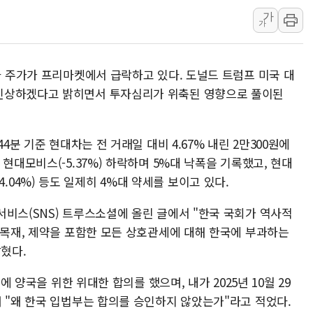
가
野 의원 42명, '사관학
가
IPARK현대산업개발, 
준공업지역 용적률 40
차 주가가 프리마켓에서 급락하고 있다. 도널드 트럼프 미국 대
현대해상, 유튜브 양육 
인상하겠다고 밝히면서 투자심리가 위축된 영향으로 풀이된
[컨콜] 롯데케미칼, "L
대형 저축은행 4%대 예
4분 기준 현대차는 전 거래일 대비 4.67% 내린 2만300원에
현대모비스(-5.37%) 하락하며 5%대 낙폭을 기록했고, 현대
버(-4.04%) 등도 일제히 4%대 약세를 보이고 있다.
서비스(SNS) 트루스소셜에 올린 글에서 "한국 국회가 역사적
 목재, 제약을 포함한 모든 상호관세에 대해 한국에 부과하는
밝혔다.
에 양국을 위한 위대한 합의를 했으며, 내가 2025년 10월 29
 "왜 한국 입법부는 합의를 승인하지 않았는가"라고 적었다.