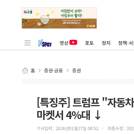
영상
포토
정치
정책·서
홈
증권·금융
증권
[특징주] 트럼프 "자동차
마켓서 4%대 ↓
기사입력 :
2026년01월27일 08:52
최종수정 :
20