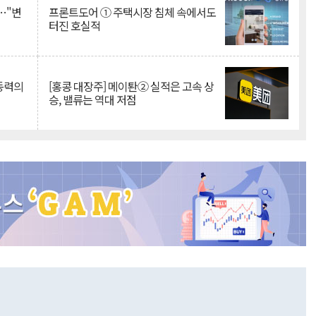
…"변
프론트도어 ① 주택시장 침체 속에서도
터진 호실적
 동력의
[홍콩 대장주] 메이퇀② 실적은 고속 상
승, 밸류는 역대 저점