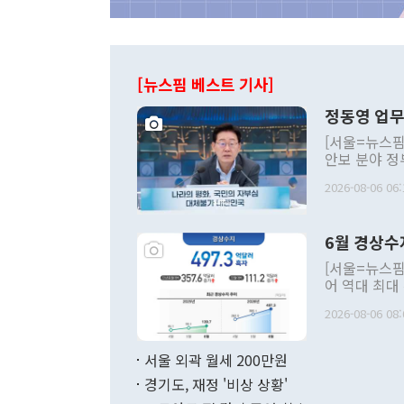
[뉴스핌 베스트 기사]
정동영 업무
[서울=뉴스핌
안보 분야 정
평화공존 발전
2026-08-06 06:
발언 중에는 
언한 것이 있
령은 공개적으
6월 경상수
주의적 희망에
관의 대북 정
[서울=뉴스핌
관 부처 장관
어 역대 최대
관의 무리한 
출 호조로 월
다. [정동영 통일부 장관이 지난달 23일 오후 서울 종로구 정부서울청사에
2026-08-06 08:
료=한국은행] 한국은행이 6일 발표한 '2026년 6월 국제수지(잠정)'에
서 취임 1주년 
면 지난 6월
부 장관 권한
1000만달러
서울 외곽 월세 200만원
발전 구상'을
이에 따라 올
적 갈등 해결
경기도, 재정 '비상 상황'
했다. 경상수
결과 혐오의 