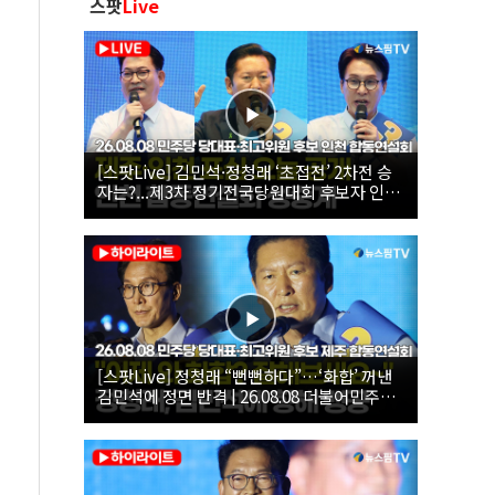
스팟
Live
[스팟Live] 김민석·정청래 ‘초접전’ 2차전 승
자는?...제3차 정기전국당원대회 후보자 인천
합동연설회 생중계 | 26.08.08
[스팟Live] 정청래 “뻔뻔하다”…‘화합’ 꺼낸
김민석에 정면 반격 | 26.08.08 더불어민주당
당대표·최고위원 후보 제주 합동연설회