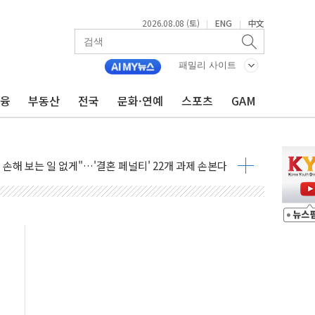
2026.08.08 (토)
ENG
中文
|
|
(8.10~8.14)
만지작…공습 한계·탄약 부족 현실화
패밀리 사이트
 최대 50㎜ 폭우…강원 동해안 강한 비 어어져
금융
부동산
전국
문화·연예
스포츠
GAM
…60대 환경미화원 수거차에 치여 사망
흉기 난동…60대 남성 2명 숨져
손해 보는 일 없게"…'결혼 페널티' 22개 과제 손본다
서 모터보트 전복…1명 사망·1명 실종
자 기림의 날 참석..."국제적 시민 연대로 목소리 내야"
질 중 실종 60대 나흘만에 숨진 채 발견
 흉기 살해 10대 아들 체포
 '뻔뻔' 받아친 정청래…제주 연설서 신경전 고조
재검토 지시…與 "적극 환영"·野 "졸속 국정"
주의보…10일까지 최대 3.5m 높은 물결
사망 23명…정부, 비상대응기구 가동