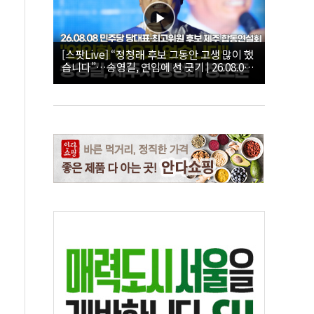
[스팟Live] “정청래 후보 그동안 고생 많이 했
습니다”…송영길, 연임에 선 긋기 | 26.08.08
더불어민주당 당대표·최고위원 후보 제주 합
동연설회