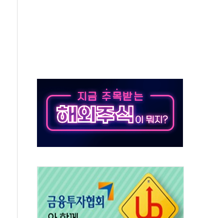
, 수도 베이징도 부동산 규제 철폐
위 상승으로 피서객 7명 고립…전원 구조
별똥별 멍' 운영…페르세우스 유성우 관측
시간당 50mm 이상 폭우…호우경보 발효
0대 숨져…온열질환 여부 조사
능시험 오전 집중 편성…체감온도 38도 넘으면 중단