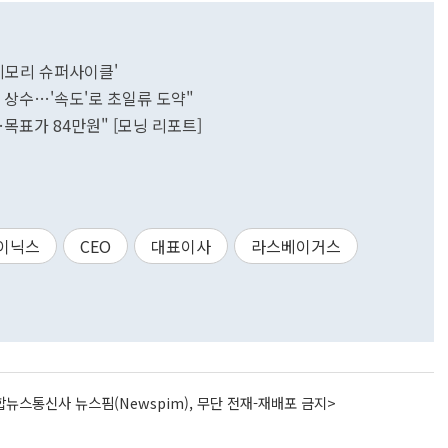
메모리 슈퍼사이클'
요 상수…'속도'로 초일류 도약"
목표가 84만원" [모닝 리포트]
이닉스
CEO
대표이사
라스베이거스
뉴스통신사 뉴스핌(Newspim), 무단 전재-재배포 금지>