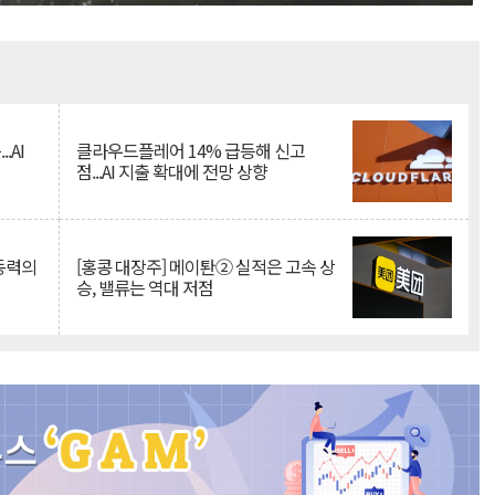
Mute
.AI
클라우드플레어 14% 급등해 신고
점...AI 지출 확대에 전망 상향
 동력의
[홍콩 대장주] 메이퇀② 실적은 고속 상
승, 밸류는 역대 저점