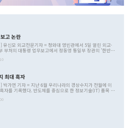
보고 논란
] 유신모 외교전문기자 = 청와대 영빈관에서 5일 열린 외교·
부 부처의 대통령 업무보고에서 정동영 통일부 장관의 '한반도
 구상'과 업무보고 발언이 논란을 빚고 있다. 이날 정 장관의
10
정부 내 조율을 거치지 않은 사안을 정책으로 추진하겠다고 공
는가 하면 사실 관계에 맞지 않은 설명도 있었다. 이재명 대통
로 신중을 기해 달라고 경고했고, 조현 외교부 장관은 '이상
지 최대 흑자
 근거한 비현실적 구상'이라는 비판을 내놨다. 그동안 정 장
책 관련 발언이 물의를 빚은 적은 여러 번 있지만 대통령과 유
] 박가연 기자 = 지난 6월 우리나라의 경상수지가 전월에 이
이 공개적으로 부정적 입장을 표명한 것은 이례적이다. 정 장
 흑자를 기록했다. 반도체를 중심으로 한 정보기술(IT) 품목 수
대북 접근법과 월권을 제어해야 한다는 목소리도 높아지고 있
간 상품수출이 처음으로 1000억달러를 넘어선 영향이다. [자
00
 따르
기자간담회를 하고 있다. [사진=통일부] 2026.07.23 ◆통일
 경상수지는 497억3000만달러 흑자로 집계됐다. 전월(386억
 넘어선 주장 정 장관은 이날 업무보고에서 '한반도 평화공존
)에 이어 두 달 연속 월간 기준 역대 최대 기록을 갈아치웠다.
 설명하면서 이재명 정부 2년차 핵심 과제로 상호 존중·평화
해 상반기 누적 경상수지 흑자는 1910억1000만달러를 기록
·핵 없는 한반도 등 3대 기본 방향을 제시했다. 정 장관은 "대
지 흑자를 견인한 것은 상품수지다. 6월 상품수지는 478억
언어는 멈춰야 한다"면서 주적 용어 대체를 주장했다. 지난 25