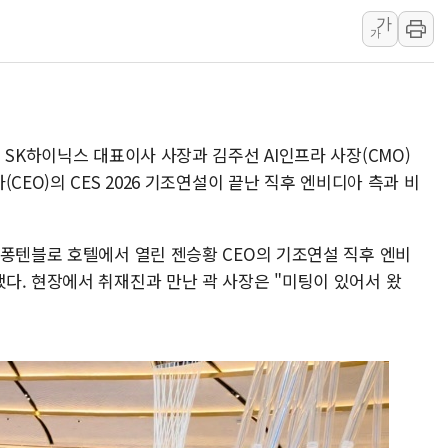
가
中 전방위 아파트 부양
가
인제 용대리 계곡서 수
동해시, 11~14일 '
강원 중·남부 동해안 
청양 밭에서 일하던 9
 SK하이닉스 대표이사 사장과 김주선 AI인프라 사장(CMO)
폭염에 車 운전면허 기
CEO)의 CES 2026 기조연설이 끝난 직후 엔비디아 측과 비
 퐁텐블로 호텔에서 열린 젠승황 CEO의 기조연설 직후 엔비
다. 현장에서 취재진과 만난 곽 사장은 "미팅이 있어서 왔