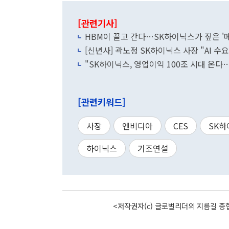
[관련기사]
HBM이 끌고 간다…SK하이닉스가 짚은 '
[신년사] 곽노정 SK하이닉스 사장 "AI 수
"SK하이닉스, 영업이익 100조 시대 온다…
[관련키워드]
사장
엔비디아
CES
SK하
하이닉스
기조연설
<저작권자(c) 글로벌리더의 지름길 종합