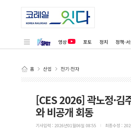
영상
포토
정치
정책·서
홈
산업
전기·전자
[CES 2026] 곽노정
와 비공개 회동
기사입력 :
2026년01월06일 08:55
최종수정 :
20