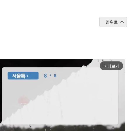
맨위로
더보기
arrow_forward_ios