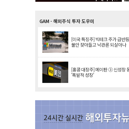
GAM
- 해외주식 투자 도우미
[미국 특징주] 빅테크 주가 급반등..
불안 잦아들고 낙관론 되살아나
[홍콩 대장주] 메이퇀 ③ 신성장
'폭발적 성장'