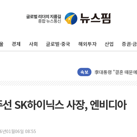
이번주 국내 주요 금융일정
美, 이란전 출구전략 
강릉·동해·삼척 시간당
울
경제
사회
글로벌·중국
해외투자
산업
증권·
폐기물 수거하다 참변
서울 중랑구 주택가서 
李대통령 "결혼 때문에 
여수 오동도 인근 해상
속보
추미애, '위안부' 피해
인천 선재도 갯벌서 해루
인천서 말다툼 중 어머니
·김주선 SK하이닉스 사장, 엔비디아
'화합' 꺼낸 김민석에
李대통령, ISA 개편 
동해중부 전 해상 풍랑
26년01월06일 08:55
연일 폭염에 온열질환 