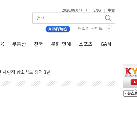
2026.08.07 (금)
ENG
中文
|
|
패밀리 사이트
금융
부동산
전국
문화·연예
스포츠
GAM
 4중 추돌…1명 심정지·5명 부상
진화 중...진화헬기 3대 투입
전 사단장 항소심도 징역 3년
출 첫 2000억원 돌파
4000억 금융 지원
제휴 여행적금 완판
 영업 재개...장바구니에 홈플러스 담아달라" 호소
FO, 금융지주 포용금융 조직개편 신호탄
감사 무마' 유병호 구속 기소
 하락…내린 종목이 두 배 넘어
위…김성환 기후부 장관 "예측범위 벗어나도 즉시대응"