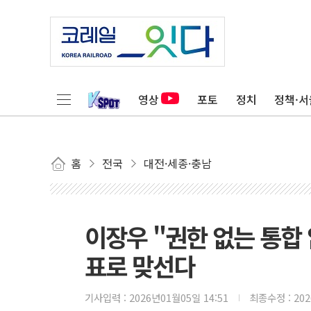
영상
포토
정치
정책·서
홈
전국
대전·세종·충남
이장우 "권한 없는 통합
표로 맞선다
기사입력 :
2026년01월05일 14:51
최종수정 :
20