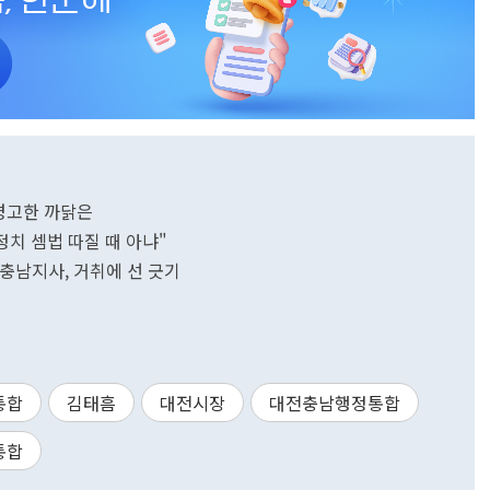
 경고한 까닭은
정치 셈법 따질 때 아냐"
 충남지사, 거취에 선 긋기
통합
김태흠
대전시장
대전충남행정통합
통합