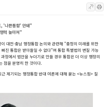
가
"최대 2시간 앞서 침수 
가
유니슨 "국내생산세액공제
창호 교체하다 난간 무너
, '나쁜통합' 안돼"
장동혁 "규제와 대출 풀
경쟁력 높아져"
[속보] 종합특검, '尹 관
AI에 승부 건 네이버…내
장이 대전·충남 행정통합 논의와 관련해 "충청의 미래를 위한
빠진 통합은 받아들일 수 없다"며 통합 특별법의 변질 가능
日, 4~6월 105조원 환시 
의 과정에서 법안을 누더기로 만들 경우 통합은 더 이상 행정의
오렌지플래닛 창업재단, 
 점을 분명히 한 것이다.
경찰, '300억대 사기 혐
 최근 제기되는 행정통합 반대 여론에 대해 묻는 <뉴스핌> 질