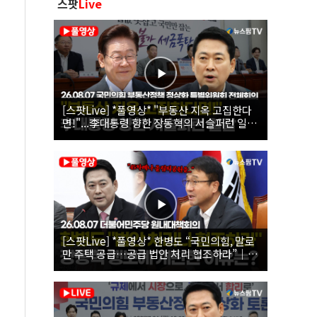
스팟
Live
[스팟Live] *풀영상* "부동산 지옥 고집한다
면!"...李대통령 향한 장동혁의 서슬퍼런 일갈
| 26.08.07 국민의힘 부동산정책 정상화 특별
위원회 전체회의
[스팟Live] *풀영상* 한병도 “국민의힘, 말로
만 주택 공급…공급 법안 처리 협조하라”｜
26.08.07 더불어민주당 원내대책회의