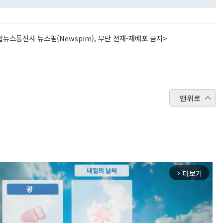
뉴스통신사 뉴스핌(Newspim), 무단 전재-재배포 금지>
맨위로
더보기
arrow_forward_ios