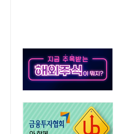
예측"…건설연, AI 위험기상 기술 개발
·인증제도 개선 수혜 기대"
져…대전서 50대 일용직 추락 사망
고 재개발·재건축 촉진하는 것이 부동산 정상화"
저 이전 감사 무마' 유병호 감사위원 구속 기소
년 AI 팩토리 매출 본격화
개입...4월 말 '56조원' 사상 최대
스타트업 지원 프로그램 성료
의' 차가원 대표 구속 송치