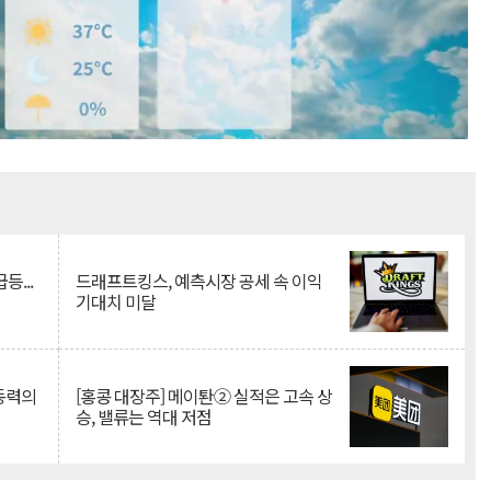
Mute
등...
드래프트킹스, 예측시장 공세 속 이익
기대치 미달
 동력의
[홍콩 대장주] 메이퇀② 실적은 고속 상
승, 밸류는 역대 저점