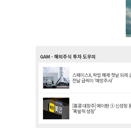
GAM
- 해외주식 투자 도우미
스페이스X, 락업 해제 첫날 되레 급
전날 급락이 '예방주사'
[홍콩 대장주] 메이퇀 ③ 신성장
'폭발적 성장'