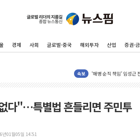
울
경제
사회
글로벌·중국
해외투자
산업
증권·
전남광주 화정역 인근 도로
청도 문수리 야산서 산불 
'해병 순직 책임' 임성근 
속보
헥토이노베이션, 상반기 매
우리은행, 고창해상풍력에 
NH농협은행, 모두투어 
 없다"…특별법 흔들리면 주민투
민병덕 "오늘 67개 점포
하나금융이 쏘아 올린 CI
종합특검, '尹 관저 이전 
코스피·코스닥 오전 동반
26년01월05일 14:51
'입추'인데 연일 찜통더